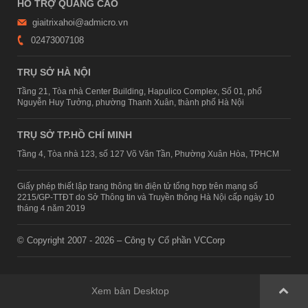
HỖ TRỢ QUẢNG CÁO
giaitrixahoi@admicro.vn
02473007108
TRỤ SỞ HÀ NỘI
Tầng 21, Tòa nhà Center Building, Hapulico Complex, Số 01, phố
Nguyễn Huy Tưởng, phường Thanh Xuân, thành phố Hà Nội
TRỤ SỞ TP.HỒ CHÍ MINH
Tầng 4, Tòa nhà 123, số 127 Võ Văn Tần, Phường Xuân Hòa, TPHCM
Giấy phép thiết lập trang thông tin điện tử tổng hợp trên mạng số
2215/GP-TTĐT do Sở Thông tin và Truyền thông Hà Nội cấp ngày 10
tháng 4 năm 2019
© Copyright 2007 - 2026 – Công ty Cổ phần VCCorp
Xem bản Desktop