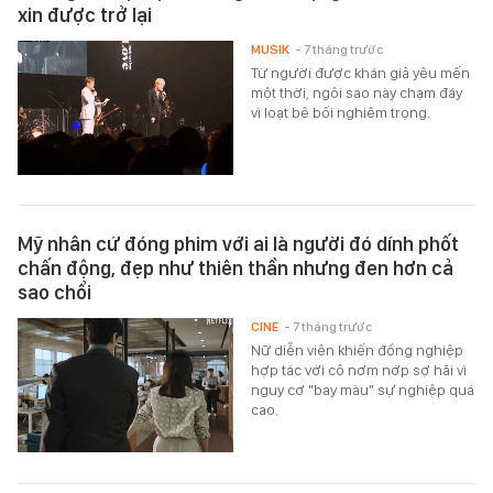
xin được trở lại
MUSIK
- 7 tháng trước
Từ người được khán giả yêu mến
một thời, ngôi sao này chạm đáy
vì loạt bê bối nghiêm trọng.
Mỹ nhân cứ đóng phim với ai là người đó dính phốt
chấn động, đẹp như thiên thần nhưng đen hơn cả
sao chổi
CINE
- 7 tháng trước
Nữ diễn viên khiến đồng nghiệp
hợp tác với cô nơm nớp sợ hãi vì
nguy cơ "bay màu" sự nghiệp quá
cao.