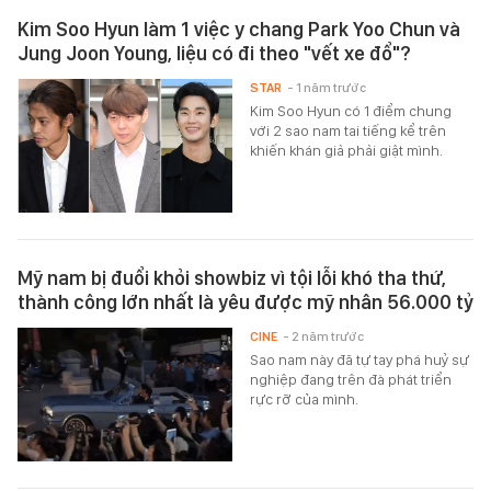
Kim Soo Hyun làm 1 việc y chang Park Yoo Chun và
Jung Joon Young, liệu có đi theo "vết xe đổ"?
STAR
- 1 năm trước
Kim Soo Hyun có 1 điểm chung
với 2 sao nam tai tiếng kể trên
khiến khán giả phải giật mình.
Mỹ nam bị đuổi khỏi showbiz vì tội lỗi khó tha thứ,
thành công lớn nhất là yêu được mỹ nhân 56.000 tỷ
CINE
- 2 năm trước
Sao nam này đã tự tay phá huỷ sự
nghiệp đang trên đà phát triển
rực rỡ của mình.