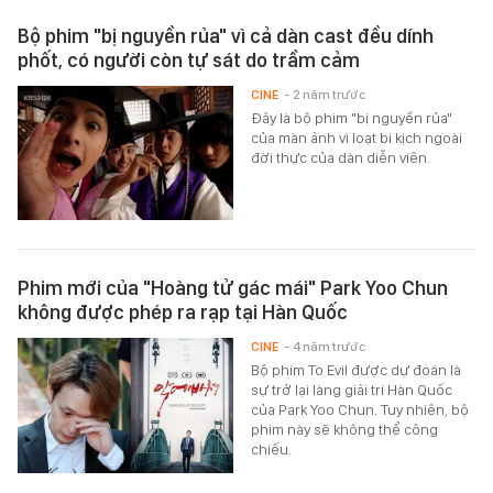
Bộ phim "bị nguyền rủa" vì cả dàn cast đều dính
phốt, có người còn tự sát do trầm cảm
CINE
- 2 năm trước
Đây là bộ phim "bị nguyền rủa"
của màn ảnh vì loạt bi kịch ngoài
đời thực của dàn diễn viên.
Phim mới của "Hoàng tử gác mái" Park Yoo Chun
không được phép ra rạp tại Hàn Quốc
CINE
- 4 năm trước
Bộ phim To Evil được dự đoán là
sự trở lại làng giải trí Hàn Quốc
của Park Yoo Chun. Tuy nhiên, bộ
phim này sẽ không thể công
chiếu.