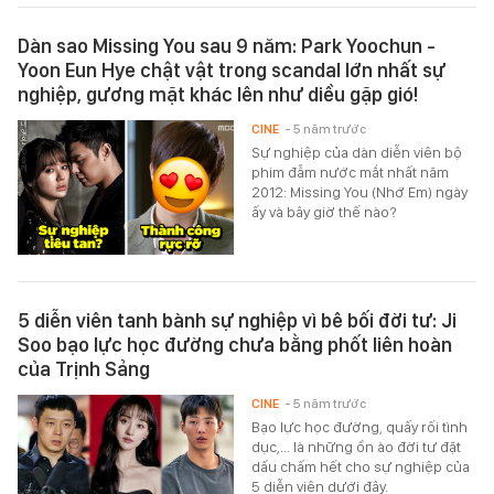
Dàn sao Missing You sau 9 năm: Park Yoochun -
Yoon Eun Hye chật vật trong scandal lớn nhất sự
nghiệp, gương mặt khác lên như diều gặp gió!
CINE
- 5 năm trước
Sự nghiệp của dàn diễn viên bộ
phim đẫm nước mắt nhất năm
2012: Missing You (Nhớ Em) ngày
ấy và bây giờ thế nào?
5 diễn viên tanh bành sự nghiệp vì bê bối đời tư: Ji
Soo bạo lực học đường chưa bằng phốt liên hoàn
của Trịnh Sảng
CINE
- 5 năm trước
Bạo lực học đường, quấy rối tình
dục,... là những ồn ào đời tư đặt
dấu chấm hết cho sự nghiệp của
5 diễn viên dưới đây.