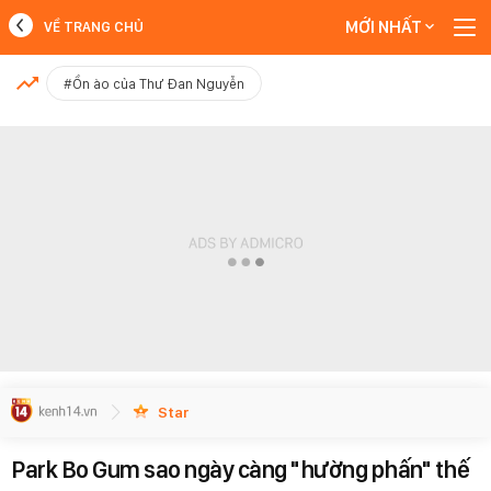
MỚI NHẤT
VỀ TRANG CHỦ
MỚI NHẤT
#Ồn ào của Thư Đan Nguyễn
Xem thêm
Star
Park Bo Gum sao ngày càng "hường phấn" thế