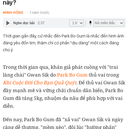
này?
MINH HỒNG
1 năm trước
Nghe đọc bài
2:37
Thời gian gần đây, cứ nhắc đến Park Bo Gum là nhắc đến hình ảnh
đáng yêu đốn tim, thậm chí có phần "dịu dàng" một cách đáng
chú ý.
Trong thời gian qua, khán giả phát cuồng với "trai
làng chài" Gwan Sik do
Park Bo Gum
thủ vai trong
Khi Cuộc Đời Cho Bạn Quả Quýt
. Để thủ vai Gwan Sik
đầy mạnh mẽ và vững chãi chuẩn dân biển, Park Bo
Gum đã tăng 5kg, nhuộm da nâu để phù hợp với vai
diễn.
Đến nay, Park Bo Gum đã "xả vai" Gwan Sik và ngày
càng dễ thương, "mềm xèo", đôi lúc "hường phấn"