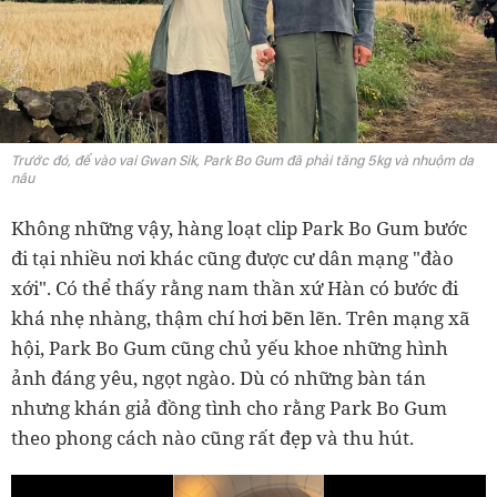
Trước đó, để vào vai Gwan Sik, Park Bo Gum đã phải tăng 5kg và nhuộm da
nâu
Không những vậy, hàng loạt clip Park Bo Gum bước
đi tại nhiều nơi khác cũng được cư dân mạng "đào
xới". Có thể thấy rằng nam thần xứ Hàn có bước đi
khá nhẹ nhàng, thậm chí hơi bẽn lẽn. Trên mạng xã
hội, Park Bo Gum cũng chủ yếu khoe những hình
ảnh đáng yêu, ngọt ngào. Dù có những bàn tán
nhưng khán giả đồng tình cho rằng Park Bo Gum
theo phong cách nào cũng rất đẹp và thu hút.