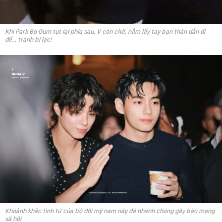
Khi Park Bo Gum tụt lại phía sau, V còn chờ, nắm lấy tay bạn thân dẫn đi
để... tránh bị lạc!
Khoảnh khắc tình tứ của bộ đôi mỹ nam này đã nhanh chóng gây bão mạng
xã hội