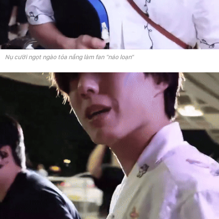
Nụ cười ngọt ngào tỏa nắng làm fan "náo loạn"