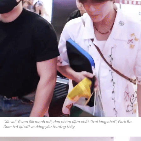
"Xả vai" Gwan Sik mạnh mẽ, đen nhẻm đậm chất "trai làng chài", Park Bo
Gum trở lại với vẻ đáng yêu thường thấy