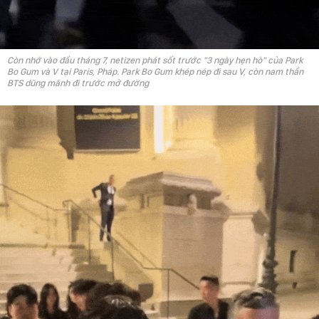
Còn nhớ vào đầu tháng 7, netizen phát sốt trước "3 ngày hẹn hò" của Park
Bo Gum và V tại Paris, Pháp. Park Bo Gum khép nép đi sau V, còn nam thần
BTS dũng mãnh đi trước mở đường