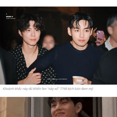
Khoảnh khắc này đủ khiến fan "nảy số" 7749 kịch bản đam mỹ