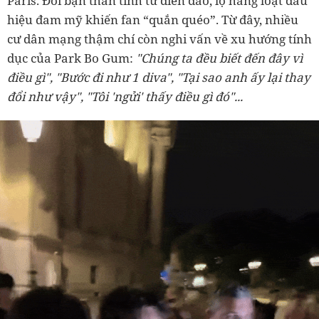
Paris. Đôi bạn thân tình tứ điên đảo, lộ hàng loạt dấu
hiệu đam mỹ khiến fan “quắn quéo”. Từ đây, nhiều
cư dân mạng thậm chí còn nghi vấn về xu hướng tính
dục của Park Bo Gum:
"Chúng ta đều biết đến đây vì
điều gì", "Bước đi như 1 diva", "Tại sao anh ấy lại thay
đổi như vậy", "Tôi 'ngửi' thấy điều gì đó"...