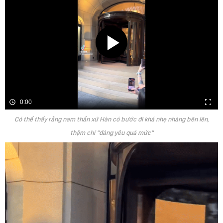
0:00
Có thể thấy rằng nam thần xứ Hàn có bước đi khá nhẹ nhàng bẽn lẽn,
thậm chí "đáng yêu quá mức"