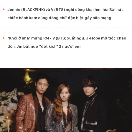
Jennie (BLACKPINK) và V (BTS) nghi công khai hẹn hò: Bài hát,
chiếc bánh kem cùng dòng chữ đặc biệt gây bão mạng!
"Khối ở nhà" mừng RM - V (BTS) xuất ngũ: J-Hope mở tiệc chào
đón, Jin bất ngờ "đột kích" 2 người em