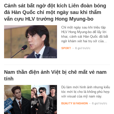
Cảnh sát bất ngờ đột kích Liên đoàn bóng
đá Hàn Quốc chỉ một ngày sau khi thẩm
vấn cựu HLV trưởng Hong Myung-bo
Chỉ một ngày sau khi triệu tập
HLV Hong Myung-bo để lấy lời
khai, cảnh sát Hàn Quốc đã bất
ngờ khám xét hai trụ sở của…
SPORT
-
6 giờ trước
Nam thần điện ảnh Việt bị chê mất vẻ nam
tính
Dù làm mới hình ảnh nhưng kiểu
tóc mới bị cho là không phù hợp
với visual của mỹ nam này.
BEAUTY & FASHION
-
6 giờ trước