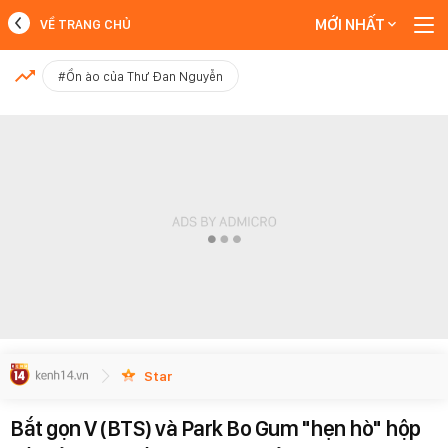
MỚI NHẤT
VỀ TRANG CHỦ
MỚI NHẤT
#Ồn ào của Thư Đan Nguyễn
Xem thêm
Star
Bắt gọn V (BTS) và Park Bo Gum "hẹn hò" hộp