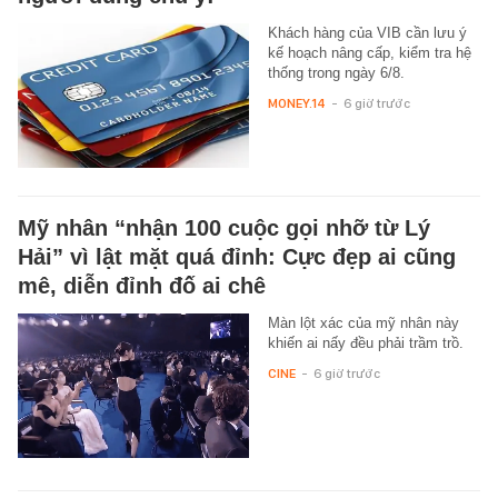
Khách hàng của VIB cần lưu ý
kế hoạch nâng cấp, kiểm tra hệ
thống trong ngày 6/8.
MONEY.14
-
6 giờ trước
Mỹ nhân “nhận 100 cuộc gọi nhỡ từ Lý
Hải” vì lật mặt quá đỉnh: Cực đẹp ai cũng
mê, diễn đỉnh đố ai chê
Màn lột xác của mỹ nhân này
khiến ai nấy đều phải trầm trồ.
CINE
-
6 giờ trước