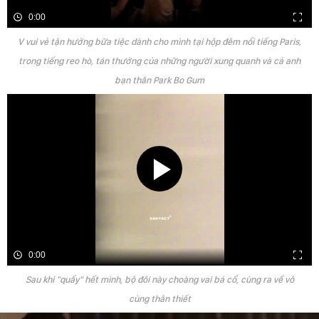
0:00
V vui vẻ tận hưởng bữa tiệc dành cho mình tại hộp đêm nổi tiếng Paris,
trong tiếng reo hò, tán thưởng của những người xung quanh và cả anh
bạn thân Park Bo Gum
0:00
Sau khi "quẩy" hết mình, bộ đôi này choàng vai bá cổ, cùng ra về vô
cùng thân thiết