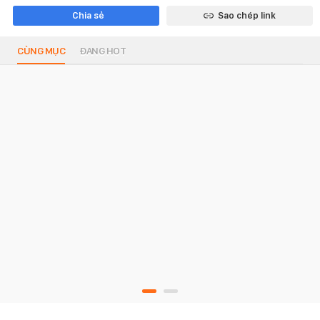
Chia sẻ
Sao chép link
CÙNG MỤC
ĐANG HOT