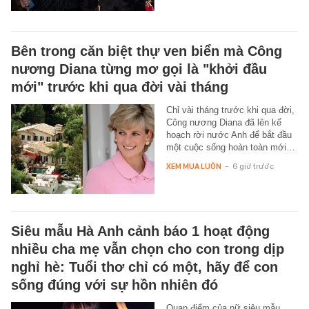
Bên trong căn biệt thự ven biển mà Công
nương Diana từng mơ gọi là "khởi đầu
mới" trước khi qua đời vài tháng
Chỉ vài tháng trước khi qua đời,
Công nương Diana đã lên kế
hoạch rời nước Anh để bắt đầu
một cuộc sống hoàn toàn mới…
XEM MUA LUÔN
-
6 giờ trước
Siêu mẫu Hà Anh cảnh báo 1 hoạt động
nhiều cha mẹ vẫn chọn cho con trong dịp
nghỉ hè: Tuổi thơ chỉ có một, hãy để con
sống đúng với sự hồn nhiên đó
Quan điểm của nữ siêu mẫu