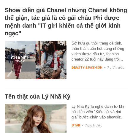
Show diễn giả Chanel nhưng Chanel không
thể giận, tác giả là cô gái châu Phi được
mệnh danh "IT girl khiến cả thế giới kinh
ngạc"
Sở hữu gu thời trang cá tính,
thần thái cuốn hút cùng những
video được đầu tư, fashion
creator 22 tuổi này đang trở…
BEAUTY & FASHION
-
7 giờ trước
Tên thật của Lý Nhã Kỳ
Lý Nhã Kỳ là nghệ danh từ khi
nữ diễn viên "Kiều nữ và đại
gia" bước chân vào showbiz.
STAR
-
7 giờ trước