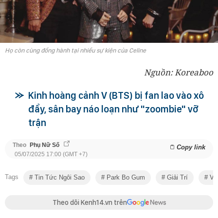
Họ còn cùng đồng hành tại nhiều sự kiện của Celine
Nguồn: Koreaboo
Kinh hoàng cảnh V (BTS) bị fan lao vào xô
đẩy, sân bay náo loạn như "zoombie" vỡ
trận
Theo
Phụ Nữ Số
Copy link
05/07/2025 17:00 (GMT +7)
Tags
Tin Tức Ngôi Sao
Park Bo Gum
Giải Trí
V (
Theo dõi Kenh14.vn trên