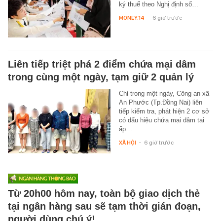
ký thuế theo Nghị định số…
MONEY.14
-
6 giờ trước
Liên tiếp triệt phá 2 điểm chứa mại dâm
trong cùng một ngày, tạm giữ 2 quản lý
Chỉ trong một ngày, Công an xã
An Phước (Tp.Đồng Nai) liên
tiếp kiểm tra, phát hiện 2 cơ sở
có dấu hiệu chứa mại dâm tại
ấp…
XÃ HỘI
-
6 giờ trước
Từ 20h00 hôm nay, toàn bộ giao dịch thẻ
tại ngân hàng sau sẽ tạm thời gián đoạn,
người dùng chú ý!