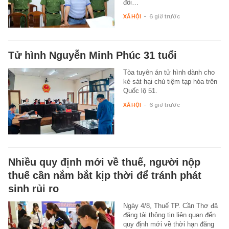
đối…
XÃ HỘI
-
6 giờ trước
Tử hình Nguyễn Minh Phúc 31 tuổi
Tòa tuyên án tử hình dành cho
kẻ sát hại chủ tiệm tạp hóa trên
Quốc lộ 51.
XÃ HỘI
-
6 giờ trước
Nhiều quy định mới về thuế, người nộp
thuế cần nắm bắt kịp thời để tránh phát
sinh rủi ro
Ngày 4/8, Thuế TP. Cần Thơ đã
đăng tải thông tin liên quan đến
quy định mới về thời hạn đăng