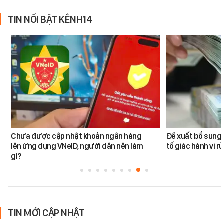
TIN NỔI BẬT KÊNH14
Chưa được cập nhật khoản ngân hàng
Đề xuất bổ sung 
lên ứng dụng VNeID, người dân nên làm
tố giác hành vi rử
gì?
TIN MỚI CẬP NHẬT