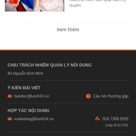
Quyên.
Xem thêm
CHỊU TRÁCH NHIỆM QUẢN LÝ NỘI DUNG
Bà Nguyễn Bích Minh
Ý KIẾN BÀI VIẾT
bandoc@kenh14.vn
Câu hỏi thường gặp
HỢP TÁC NỘI DUNG
marketing@kenh14.vn
024 7309 5555