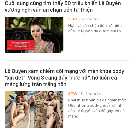
Cuối cùng cũng tìm thấy 50 triệu khiến Lệ Quyên
vướng nghi vấn ăn chặn tiền từ thiện
STAR
- 5 năm trước
Nghi vấn ăn chặn tiền từ thiện
của Lệ Quyên đã được làm rõ.
Lệ Quyên xâm chiếm cõi mạng với màn khoe body
"xịn đét": Vòng 3 căng đầy "nức nở", hở luôn cả
mảng lưng trần trắng nõn
STAR
- 5 năm trước
Phải thừa nhận dù đã chạm mốc
U50 nhưng body chuẩn chỉnh
của Lệ Quyên vẫn đủ gây sốt cõi
mạng.