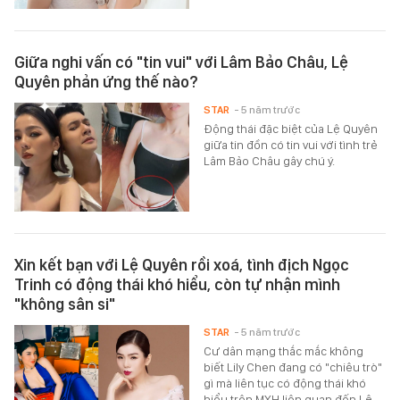
Giữa nghi vấn có "tin vui" với Lâm Bảo Châu, Lệ
Quyên phản ứng thế nào?
STAR
- 5 năm trước
Động thái đặc biệt của Lệ Quyên
giữa tin đồn có tin vui với tình trẻ
Lâm Bảo Châu gây chú ý.
Xin kết bạn với Lệ Quyên rồi xoá, tình địch Ngọc
Trinh có động thái khó hiểu, còn tự nhận mình
"không sân si"
STAR
- 5 năm trước
Cư dân mạng thắc mắc không
biết Lily Chen đang có "chiêu trò"
gì mà liên tục có động thái khó
hiểu trên MXH liên quan đến Lệ