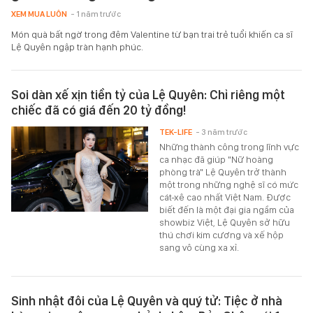
XEM MUA LUÔN
- 1 năm trước
Món quà bất ngờ trong đêm Valentine từ bạn trai trẻ tuổi khiến ca sĩ
Lệ Quyên ngập tràn hạnh phúc.
Soi dàn xế xịn tiền tỷ của Lệ Quyên: Chỉ riêng một
chiếc đã có giá đến 20 tỷ đồng!
TEK-LIFE
- 3 năm trước
Những thành công trong lĩnh vực
ca nhạc đã giúp "Nữ hoàng
phòng trà" Lệ Quyên trở thành
một trong những nghệ sĩ có mức
cát-xê cao nhất Việt Nam. Được
biết đến là một đại gia ngầm của
showbiz Việt, Lệ Quyên sở hữu
thú chơi kim cương và xế hộp
sang vô cùng xa xỉ.
Sinh nhật đôi của Lệ Quyên và quý tử: Tiệc ở nhà