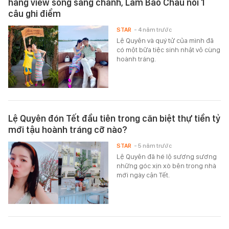
hàng view sông sang chảnh, Lâm Bảo Châu nói 1
câu ghi điểm
STAR
- 4 năm trước
Lệ Quyên và quý tử của mình đã
có một bữa tiệc sinh nhật vô cùng
hoành tráng.
Lệ Quyên đón Tết đầu tiên trong căn biệt thự tiền tỷ
mới tậu hoành tráng cỡ nào?
STAR
- 5 năm trước
Lệ Quyên đã hé lộ sương sương
những góc xịn xò bên trong nhà
mới ngày cận Tết.