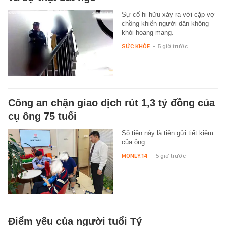
Sự cố hi hữu xảy ra với cặp vợ
chồng khiến người dân không
khỏi hoang mang.
SỨC KHỎE
-
5 giờ trước
Công an chặn giao dịch rút 1,3 tỷ đồng của
cụ ông 75 tuổi
Số tiền này là tiền gửi tiết kiệm
của ông.
MONEY.14
-
5 giờ trước
Điểm yếu của người tuổi Tý