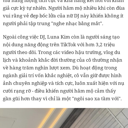
tỏa năng lượng tích cực và khả năng kết nối với khán
giả cực kỳ tự nhiên. Người hâm mộ nhiều khi còn đùa
vui rằng vẻ đẹp bốc lửa của nữ DJ này khiến không ít
người phải tập trung "nghe nhạc bằng mắt".
Ngoài công việc DJ, Luna Kim còn là người sáng tạo
nội dung năng động trên TikTok với hơn 3,2 triệu
người theo dõi. Trong các video hậu trường, vlog du
lịch và khoảnh khắc đời thường của cô thường nhận
về hàng trăm nghìn lượt xem. Dù hoạt động trong
ngành giải trí vốn khắc nghiệt, cô vẫn giữ được hình
ảnh chuyên nghiệp và tích cực, luôn xuất hiện với nụ
cười rạng rỡ - điều khiến người hâm mộ cảm thấy
gần gũi hơn thay vì chỉ là một "ngôi sao xa tầm với".