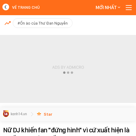
MỚI NHẤT
VỀ TRANG CHỦ
MỚI NHẤT
#Ồn ào của Thư Đan Nguyễn
Xem thêm
Star
Nữ DJ khiến fan "đứng hình" vì cứ xuất hiện là