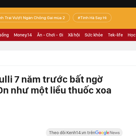
nh Trai Vượt Ngàn Chông Gai mùa 2
Tinh Hà Say Hi
 sống
Money.14
Ăn - Chơi - Đi
Xã hội
Sức khỏe
Tek-life
Học
Sulli 7 năm trước bất ngờ
On như một liều thuốc xoa
Theo dõi Kenh14.vn trên