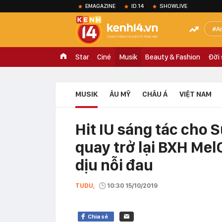
EMAGAZINE
ID.14
SHOWLIVE
A
Star
Ciné
Musik
Beauty & Fashion
Đời
MUSIK
ÂU MỸ
CHÂU Á
VIỆT NAM
Hit IU sáng tác cho 
quay trở lại BXH Mel
dịu nỗi đau
TUDU,
10:30 15/10/2019
Chia sẻ