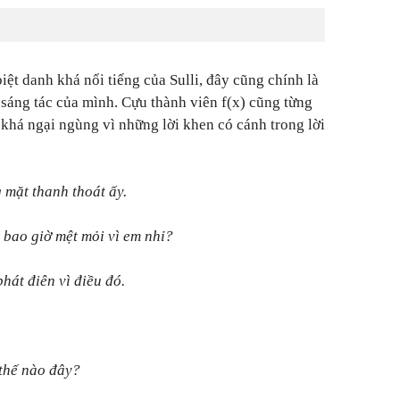
biệt danh khá nổi tiếng của Sulli, đây cũng chính là
ự sáng tác của mình. Cựu thành viên f(x) cũng từng
 khá ngại ngùng vì những lời khen có cánh trong lời
g mặt thanh thoát ấy.
a bao giờ mệt mỏi vì em nhỉ?
phát điên vì điều đó.
 thế nào đây?