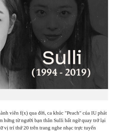
ành viên f(x) qua đời, ca khúc "Peach" của IU phát
 hứng từ người bạn thân Sulli bất ngờ quay trở lại
 vị trí thứ 20 trên trang nghe nhạc trực tuyến