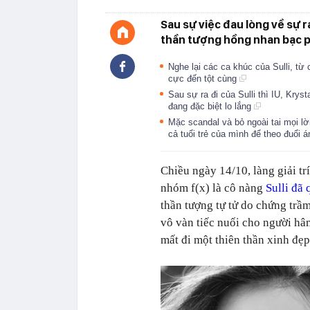
Sau sự việc đau lòng về sự ra
thần tượng hồng nhan bạc ph
Nghe lại các ca khúc của Sulli, t
cực đến tột cùng
Sau sự ra đi của Sulli thì IU, Kr
đang đặc biệt lo lắng
Mặc scandal và bỏ ngoài tai mọi lờ
cả tuổi trẻ của mình để theo đuổi
Chiều ngày 14/10, làng giải tr
nhóm f(x) là cô nàng
Sulli đã 
thần tượng tự tử do chứng trầm
vô vàn tiếc nuối cho người hâm
mất đi một thiên thần xinh đẹp