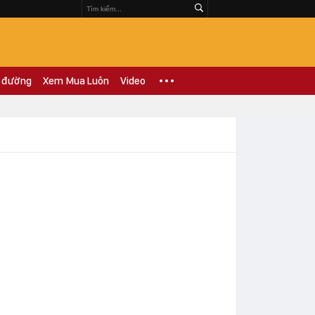
 đường
Xem Mua Luôn
Video