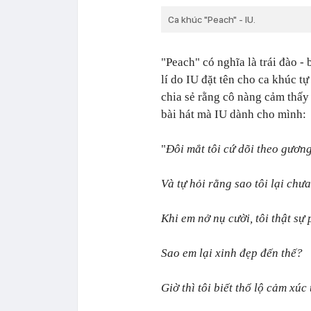
Ca khúc "Peach" - IU.
"Peach" có nghĩa là trái đào - 
lí do IU đặt tên cho ca khúc t
chia sẻ rằng cô nàng cảm thấy
bài hát mà IU dành cho mình:
"
Đ
ôi mắt tôi cứ dõi theo gươn
Và tự hỏi rằng sao tôi lại chư
Khi em nở nụ cười, tôi thật sự 
Sao em lại xinh đẹp đến thế?
Giờ thì tôi biết thổ lộ cảm xúc