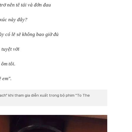
 trở nên tê tái và đớn đau
 xúc này đây?
ày có lẽ sẽ không bao giờ đủ
 tuyệt vời
 ôm tôi.
ề em".
ach" khi tham gia diễn xuất trong bộ phim "To The