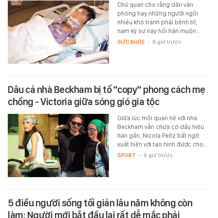
Chủ quan cho rằng dân văn
phòng hay những người ngồi
nhiều khó tránh phải bệnh trĩ,
nam kỹ sư này hối hận muộn…
SỨC KHỎE
-
6 giờ trước
Dâu cả nhà Beckham bị tố "copy" phong cách mẹ
chồng - Victoria giữa sóng gió gia tộc
Giữa lúc mối quan hệ với nhà
Beckham vẫn chưa có dấu hiệu
hàn gắn, Nicola Peltz bất ngờ
xuất hiện với tạo hình được cho…
SPORT
-
6 giờ trước
5 điều người sống tối giản lâu năm không còn
làm: Người mới bắt đầu lại rất dễ mắc phải