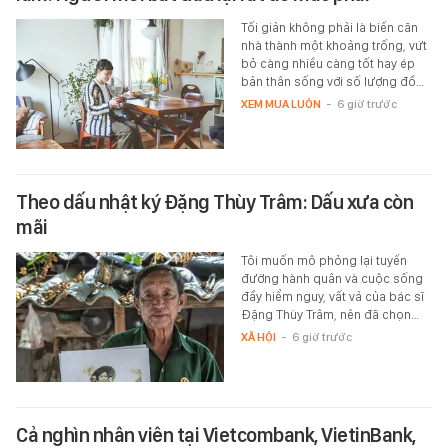
Tối giản không phải là biến căn
nhà thành một khoảng trống, vứt
bỏ càng nhiều càng tốt hay ép
bản thân sống với số lượng đồ…
XEM MUA LUÔN
-
6 giờ trước
Theo dấu nhật ký Đặng Thùy Trâm: Dấu xưa còn
mãi
Tôi muốn mô phỏng lại tuyến
đường hành quân và cuộc sống
đầy hiểm nguy, vất vả của bác sĩ
Đặng Thùy Trâm, nên đã chọn…
XÃ HỘI
-
6 giờ trước
Cả nghìn nhân viên tại Vietcombank, VietinBank,