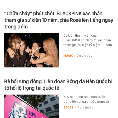
"Chữa cháy" phút chót: BLACKPINK xác nhận
tham gia sự kiện 10 năm, phía Rosé lên tiếng ngay
trong đêm
Cả bốn thành viên của
BLACKPINK chính thức xác nhận
tham gia sự kiện kỷ niệm 10 năm
debut.
MUSIK
-
7 giờ trước
Bê bối rúng động: Liên đoàn Bóng đá Hàn Quốc bị
tố hối lộ trọng tài quốc tế
KFA bị phanh phui cáo buộc
dùng tiền chua chuộc trọng tài.
SPORT
-
7 giờ trước