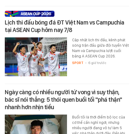
Lịch thi đấu bóng đá ĐT Việt Nam vs Campuchia
tại ASEAN Cup hôm nay 7/8
Cập nhật lịch thi đấu, kênh phát
sóng trận đấu giữa đội tuyển Việt
Nam và Campuchia lượt cuối
bảng A ASEAN Cup 2026.
SPORT
-
6 giờ trước
Ngày càng có nhiều người tử vong vì suy thận,
bác sĩ nói thẳng: 5 thói quen buổi tối "phá thận"
nhanh hơn nhịn tiểu
Buổi tối là thời điểm bộ lọc của
cơ thể cần nghỉ ngơi, nhưng
nhiều người đang vô tư làm 5
việc phá thận dưới đây. Đến khi…