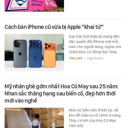
Cách bán iPhone cũ vừa bị Apple "khai tử"
Sau hơn một thập kỷ mang đến
đặc quyền đổi iPhone mới mỗi
năm cho người dùng, Apple vừa
chính thức có động thái "khai…
TEK-LIFE
-
7 giờ trước
Mỹ nhân ghê gớm nhất Hoa Cỏ May sau 25 năm:
Nhan sắc thăng hạng sau biến cố, đẹp hơn thời
mới vào nghề
Nhìn nữ diễn viên ở hiện tại, rất
khó để nhận ra cô chính là nàng
Thủy cá tính của Hoa Cỏ May
năm xưa.