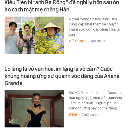
Kiều Tiên bị “anh Ba Đông” đề nghị ly hôn sau ồn
ào cạch mặt mẹ chồng Hàn
Ngoài thông tin này, Kiều Tiên
cũng cập nhật thêm về chuyện
chăm sóc con cái, phân chia tài
sản.
ĐỜI SỐNG
-
7 giờ trước
Lo lắng là vô văn hóa, im lặng là vô cảm? Cuộc
khủng hoảng ứng xử quanh vóc dáng của Ariana
Grande
Khi MV Petal của Ariana Grande ra
mắt ngày 31/7, diễn viên Jameela
Jamil bình luận: “Người phụ nữ
đáng thương này có thể đang…
STAR
-
7 giờ trước