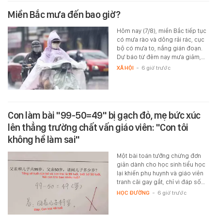
Miền Bắc mưa đến bao giờ?
Hôm nay (7/8), miền Bắc tiếp tục
có mưa rào và dông rải rác, cục
bộ có mưa to, nắng gián đoạn.
Dự báo từ đêm nay mưa giảm,…
XÃ HỘI
-
6 giờ trước
Con làm bài "99-50=49" bị gạch đỏ, mẹ bức xúc
lên thẳng trường chất vấn giáo viên: "Con tôi
không hề làm sai"
Một bài toán tưởng chừng đơn
giản dành cho học sinh tiểu học
lại khiến phụ huynh và giáo viên
tranh cãi gay gắt, chỉ vì đáp số…
HỌC ĐƯỜNG
-
6 giờ trước