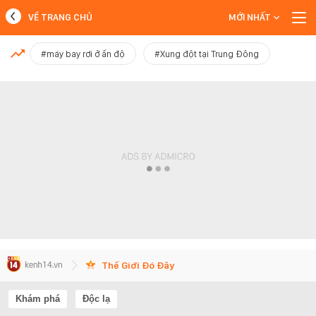
VỀ TRANG CHỦ
MỚI NHẤT
MỚI NHẤT
#máy bay rơi ở ấn độ
#Xung đột tại Trung Đông
Xem thêm
Thế Giới Đó Đây
Khám phá
Độc lạ