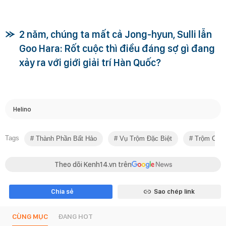
2 năm, chúng ta mất cả Jong-hyun, Sulli lẫn
Goo Hara: Rốt cuộc thì điều đáng sợ gì đang
xảy ra với giới giải trí Hàn Quốc?
Helino
Tags
Thành Phần Bất Hảo
Vụ Trộm Đặc Biệt
Trộm Cắp
Theo dõi Kenh14.vn trên
Chia sẻ
Sao chép link
CÙNG MỤC
ĐANG HOT