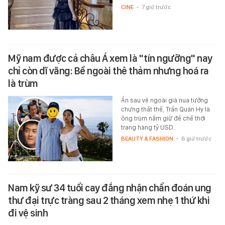
CINE
-
7 giờ trước
Mỹ nam được cả châu Á xem là "tín ngưỡng" nay
chỉ còn dĩ vãng: Bề ngoài thê thảm nhưng hoá ra
là trùm
Ẩn sau vẻ ngoài già nua tưởng
chừng thất thế, Trần Quán Hy là
ông trùm nắm giữ đế chế thời
trang hàng tỷ USD.
BEAUTY & FASHION
-
6 giờ trước
Nam kỹ sư 34 tuổi cay đắng nhận chẩn đoán ung
thư đại trực tràng sau 2 tháng xem nhẹ 1 thứ khi
đi vệ sinh