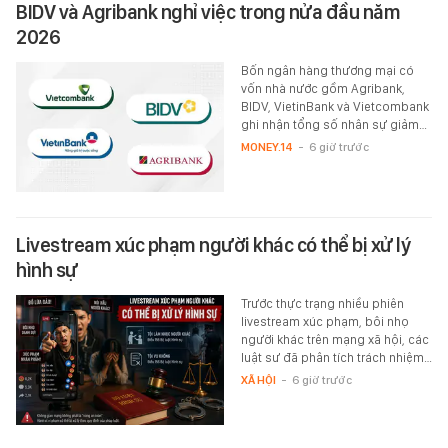
BIDV và Agribank nghỉ việc trong nửa đầu năm
2026
Bốn ngân hàng thương mại có
vốn nhà nước gồm Agribank,
BIDV, VietinBank và Vietcombank
ghi nhận tổng số nhân sự giảm…
MONEY.14
-
6 giờ trước
Livestream xúc phạm người khác có thể bị xử lý
hình sự
Trước thực trạng nhiều phiên
livestream xúc phạm, bôi nhọ
người khác trên mạng xã hội, các
luật sư đã phân tích trách nhiệm…
XÃ HỘI
-
6 giờ trước