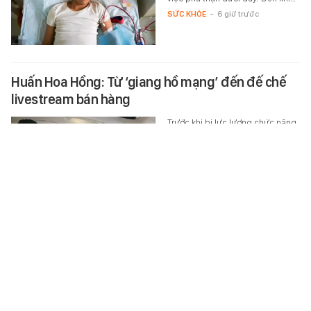
SỨC KHỎE
-
6 giờ trước
Huấn Hoa Hồng: Từ ‘giang hồ mạng’ đến đế chế
livestream bán hàng
Trước khi bị lực lượng chức năng
khám xét nhà, Huấn Hoa Hồng
từng đứng tên nhiều công ty,
đồng thời kinh doanh online,…
XÃ HỘI
-
6 giờ trước
1 chỉ vàng 9999 PNJ hôm nay 7/8/2026 giá bao
nhiêu?
Lúc 7h sáng nay 7/8, giá vàng
9999 tại PNJ được niêm yết trong
khoảng 13,65 - 14,27 triệu