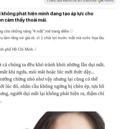
Theo dõi Kenh14.vn trên
i không phát hiện mình đang tạo áp lực cho
òn cảm thấy thoải mái.
ng cho những nàng ''4 mắt'' mê trang điểm
ưu làm răng sứ giá rẻ, vì 1 chút lợi trước mắt mà rước họa lâu
ành phố Hồ Chí Minh
t cả chúng ta đều khó tránh khỏi những lần dụi mắt.
mắt khi ngứa, mỏi mắt hoặc lúc mới thức dậy...
 tưởng chừng nhỏ như vậy nhưng lại cũng có thể
ởi lúc đó, nhãn cầu không ngừng bị chèn ép, tựa hồ
ưng, người dụi mắt lại không phát hiện ra, thậm chí
.