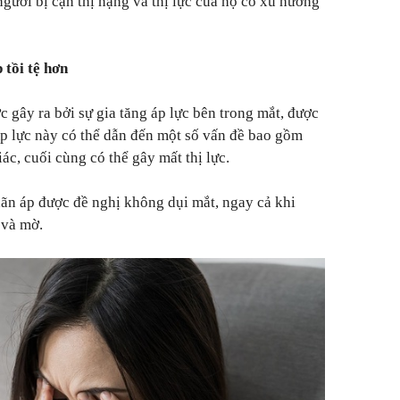
gười bị cận thị nặng và thị lực của họ có xu hướng
 tồi tệ hơn
 gây ra bởi sự gia tăng áp lực bên trong mắt, được
 Áp lực này có thể dẫn đến một số vấn đề bao gồm
ác, cuối cùng có thể gây mất thị lực.
ãn áp được đề nghị không dụi mắt, ngay cả khi
 và mờ.