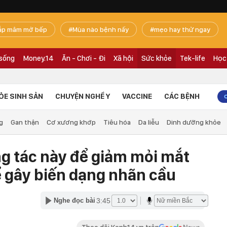
ắp mâm mở bếp
Mùa nào bệnh nấy
mẹo hay thử ngay
 sống
Money.14
Ăn - Chơi - Đi
Xã hội
Sức khỏe
Tek-life
Học
ỎE SINH SẢN
CHUYỆN NGHỀ Y
VACCINE
CÁC BỆNH
g
Gan thận
Cơ xương khớp
Tiêu hóa
Da liễu
Dinh dưỡng khỏe
g tác này để giảm mỏi mắt
ể gây biến dạng nhãn cầu
3:45
Nghe đọc bài