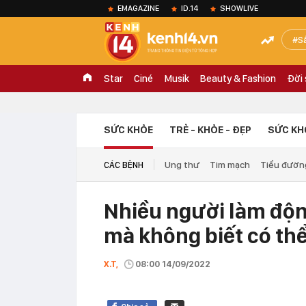
EMAGAZINE
ID.14
SHOWLIVE
S
Star
Ciné
Musik
Beauty & Fashion
Đời
SỨC KHỎE
TRẺ - KHỎE - ĐẸP
SỨC KH
Ung thư
Tim mạch
Tiểu đườn
CÁC BỆNH
Nhiều người làm độn
mà không biết có th
X.T,
08:00 14/09/2022