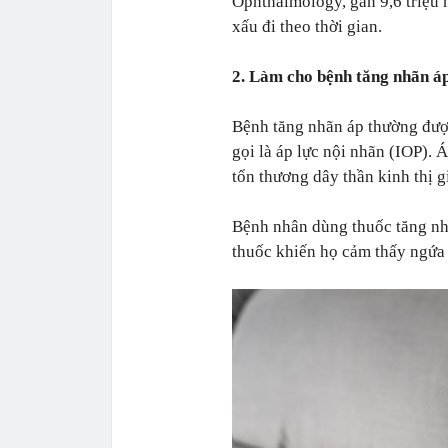
Ophthalmology, gần 9,6 triệu n
xấu đi theo thời gian.
2. Làm cho bệnh tăng nhãn áp
Bệnh tăng nhãn áp thường được
gọi là áp lực nội nhãn (IOP).
tổn thương dây thần kinh thị gi
Bệnh nhân dùng thuốc tăng nh
thuốc khiến họ cảm thấy ngứa