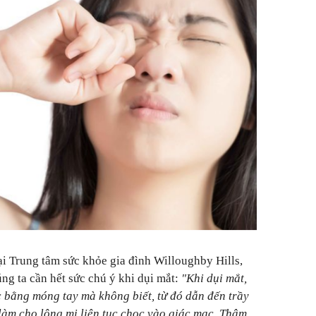
i Trung tâm sức khỏe gia đình Willoughby Hills,
úng ta cần hết sức chú ý khi dụi mắt:
"Khi dụi mắt,
c bằng móng tay mà không biết, từ đó dẫn đến trầy
 làm cho lông mi liên tục chọc vào giác mạc. Thậm