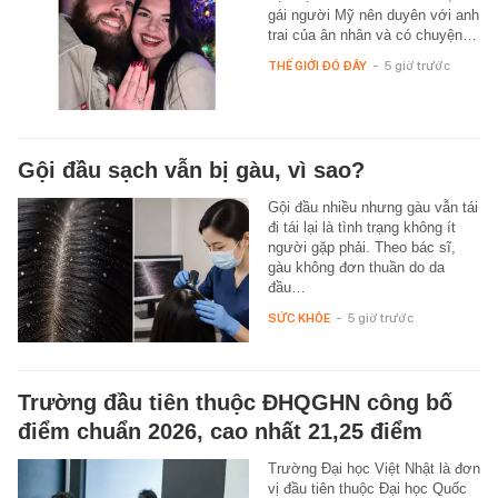
gái người Mỹ nên duyên với anh
trai của ân nhân và có chuyện…
THẾ GIỚI ĐÓ ĐÂY
-
5 giờ trước
Gội đầu sạch vẫn bị gàu, vì sao?
Gội đầu nhiều nhưng gàu vẫn tái
đi tái lại là tình trạng không ít
người gặp phải. Theo bác sĩ,
gàu không đơn thuần do da
đầu…
SỨC KHỎE
-
5 giờ trước
Trường đầu tiên thuộc ĐHQGHN công bố
điểm chuẩn 2026, cao nhất 21,25 điểm
Trường Đại học Việt Nhật là đơn
vị đầu tiên thuộc Đại học Quốc