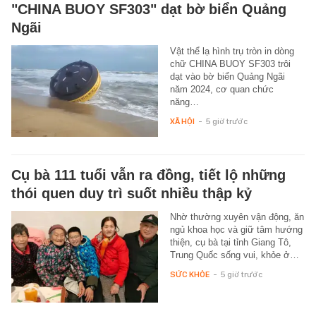
"CHINA BUOY SF303" dạt bờ biển Quảng
Ngãi
Vật thể lạ hình trụ tròn in dòng
chữ CHINA BUOY SF303 trôi
dạt vào bờ biển Quảng Ngãi
năm 2024, cơ quan chức
năng…
XÃ HỘI
-
5 giờ trước
Cụ bà 111 tuổi vẫn ra đồng, tiết lộ những
thói quen duy trì suốt nhiều thập kỷ
Nhờ thường xuyên vận động, ăn
ngủ khoa học và giữ tâm hướng
thiện, cụ bà tại tỉnh Giang Tô,
Trung Quốc sống vui, khỏe ở…
SỨC KHỎE
-
5 giờ trước