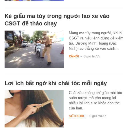
Kẻ giấu ma túy trong người lao xe vào
CSGT để tháo chạy
Mang ma túy trong người, khi bị
CSGT ra hiệu lệnh dừng để kiểm
tra, Dương Minh Hoàng (Bắc
Ninh) lao thẳng xe vào cảnh…
XÃ HỘI
-
6 giờ trước
Lợi ích bất ngờ khi chải tóc mỗi ngày
Chải đầu không chỉ giúp mái tóc
suôn mượt mà còn mang lại
nhiều lợi ích sức khỏe cho tóc
của bạn.
SỨC KHỎE
-
5 giờ trước