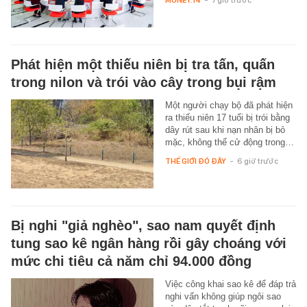
MONEY.14
-
7 giờ trước
Phát hiện một thiếu niên bị tra tấn, quấn
trong nilon và trói vào cây trong bụi rậm
Một người chạy bộ đã phát hiện
ra thiếu niên 17 tuổi bị trói bằng
dây rút sau khi nạn nhân bị bỏ
mặc, không thể cử động trong…
THẾ GIỚI ĐÓ ĐÂY
-
6 giờ trước
Bị nghi "giả nghèo", sao nam quyết định
tung sao kê ngân hàng rồi gây choáng với
mức chi tiêu cả năm chỉ 94.000 đồng
Việc công khai sao kê để đáp trả
nghi vấn không giúp ngôi sao