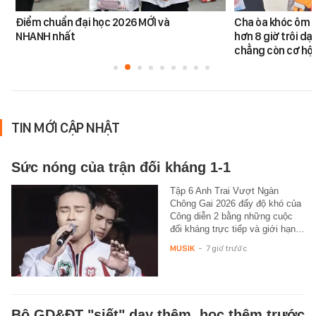
Điểm chuẩn đại học 2026 MỚI và
Cha òa khóc ôm c
NHANH nhất
hơn 8 giờ trôi dạt
chẳng còn cơ hội
TIN MỚI CẬP NHẬT
Sức nóng của trận đối kháng 1-1
Tập 6 Anh Trai Vượt Ngàn
Chông Gai 2026 đẩy độ khó của
Công diễn 2 bằng những cuộc
đối kháng trực tiếp và giới hạn…
MUSIK
-
7 giờ trước
Bộ GD&ĐT "siết" dạy thêm, học thêm trước