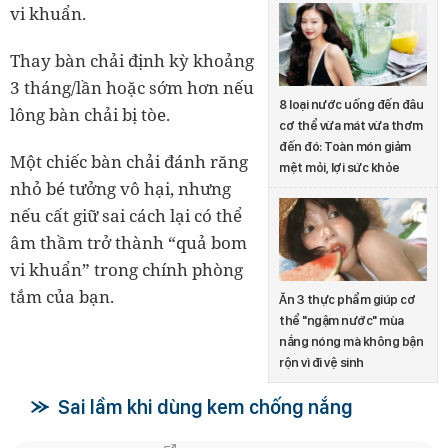
vi khuẩn.
Thay bàn chải định kỳ khoảng
3 tháng/lần hoặc sớm hơn nếu
8 loại nước uống đến đâu
lông bàn chải bị tòe.
cơ thể vừa mát vừa thơm
đến đó: Toàn món giảm
Một chiếc bàn chải đánh răng
mệt mỏi, lợi sức khỏe
nhỏ bé tưởng vô hại, nhưng
nếu cất giữ sai cách lại có thể
âm thầm trở thành “quả bom
vi khuẩn” trong chính phòng
tắm của bạn.
Ăn 3 thực phẩm giúp cơ
thể "ngậm nước" mùa
nắng nóng mà không bận
rộn vì đi vệ sinh
Sai lầm khi dùng kem chống nắng