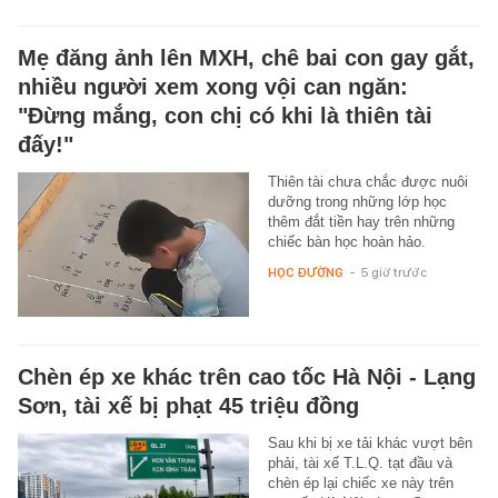
Mẹ đăng ảnh lên MXH, chê bai con gay gắt,
nhiều người xem xong vội can ngăn:
"Đừng mắng, con chị có khi là thiên tài
đấy!"
Thiên tài chưa chắc được nuôi
dưỡng trong những lớp học
thêm đắt tiền hay trên những
chiếc bàn học hoàn hảo.
HỌC ĐƯỜNG
-
5 giờ trước
Chèn ép xe khác trên cao tốc Hà Nội - Lạng
Sơn, tài xế bị phạt 45 triệu đồng
Sau khi bị xe tải khác vượt bên
phải, tài xế T.L.Q. tạt đầu và
chèn ép lại chiếc xe này trên