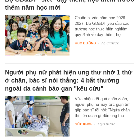
thềm năm học mới
Chuẩn bị vào năm học 2026 -
2027, Bộ GD&ĐT yêu cầu các
trường học thực hiện nghiêm
quy định về dạy thêm, học…
HỌC ĐƯỜNG
-
7 giờ trước
Người phụ nữ phát hiện ung thư nhờ 1 thứ
ở chân, bác sĩ nói thẳng: 4 bất thường
ngoài da cảnh báo gan "kêu cứu"
Vừa nhận kết quả chẩn đoán,
người phụ nữ này tức giận tìm
gặp bác sĩ rồi hỏi: "Ngứa chân
thì liên quan gì đến ung thư…
SỨC KHỎE
-
7 giờ trước