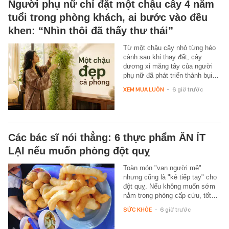
Người phụ nữ chỉ đặt một chậu cây 4 năm
tuổi trong phòng khách, ai bước vào đều
khen: “Nhìn thôi đã thấy thư thái”
Từ một chậu cây nhỏ từng héo
cành sau khi thay đất, cây
dương xỉ măng tây của người
phụ nữ đã phát triển thành bụi…
XEM MUA LUÔN
-
6 giờ trước
Các bác sĩ nói thẳng: 6 thực phẩm ĂN ÍT
LẠI nếu muốn phòng đột quỵ
Toàn món "vạn người mê"
nhưng cũng là "kẻ tiếp tay" cho
đột quỵ. Nếu không muốn sớm
nằm trong phòng cấp cứu, tốt…
SỨC KHỎE
-
6 giờ trước