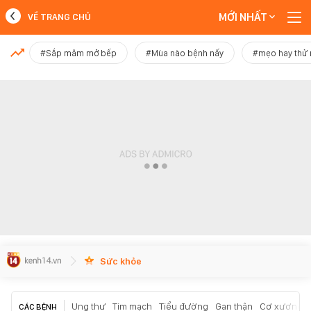
MỚI NHẤT
VỀ TRANG CHỦ
MỚI NHẤT
#Sắp mâm mở bếp
#Mùa nào bệnh nấy
#mẹo hay thử
Xem thêm
Sức khỏe
Ung thư
Tim mạch
Tiểu đường
Gan thận
Cơ xương k
CÁC BỆNH