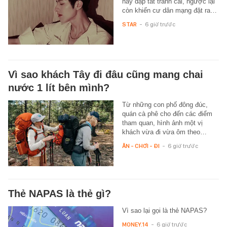
này dập tắt tranh cãi, ngược lại
còn khiến cư dân mạng đặt ra…
STAR
-
6 giờ trước
Vì sao khách Tây đi đâu cũng mang chai
nước 1 lít bên mình?
Từ những con phố đông đúc,
quán cà phê cho đến các điểm
tham quan, hình ảnh một vị
khách vừa đi vừa ôm theo…
ĂN - CHƠI - ĐI
-
6 giờ trước
Thẻ NAPAS là thẻ gì?
Vì sao lại gọi là thẻ NAPAS?
MONEY.14
-
6 giờ trước