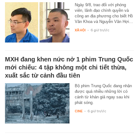
Ngày 9/8, trao đổi với phóng
viên, lãnh đạo chính quyền và
công an địa phương cho biết Hồ
Văn Khoa và Nguyễn Văn Hợi…
XÃ HỘI
-
6 giờ trước
MXH đang khen nức nở 1 phim Trung Quốc
mới chiếu: 4 tập không một chi tiết thừa,
xuất sắc từ cảnh đầu tiên
Bộ phim Trung Quốc đang nhận
được quá nhiều những lời có
cánh từ khán giả ngay sau khi
phát sóng.
CINE
-
6 giờ trước