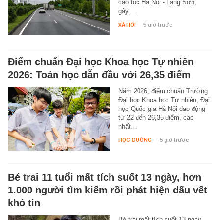
cao tốc Hà Nội - Lạng Sơn,
gây…
XÃ HỘI
-
5 giờ trước
Điểm chuẩn Đại học Khoa học Tự nhiên
2026: Toán học dẫn đầu với 26,35 điểm
Năm 2026, điểm chuẩn Trường
Đại học Khoa học Tự nhiên, Đại
học Quốc gia Hà Nội dao động
từ 22 đến 26,35 điểm, cao
nhất…
HỌC ĐƯỜNG
-
5 giờ trước
Bé trai 11 tuổi mất tích suốt 13 ngày, hơn
1.000 người tìm kiếm rồi phát hiện dấu vết
khó tin
Bé trai mất tích suốt 13 ngày,