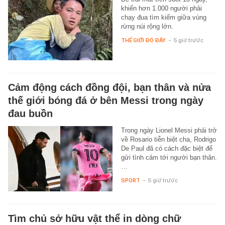
khiến hơn 1.000 người phải
chạy đua tìm kiếm giữa vùng
rừng núi rộng lớn.
THẾ GIỚI ĐÓ ĐÂY
-
5 giờ trước
Cảm động cách đồng đội, bạn thân và nửa
thế giới bóng đá ở bên Messi trong ngày
đau buồn
Trong ngày Lionel Messi phải trở
về Rosario tiễn biệt cha, Rodrigo
De Paul đã có cách đặc biệt để
gửi tình cảm tới người bạn thân.
…
SPORT
-
5 giờ trước
Tìm chủ sở hữu vật thể in dòng chữ