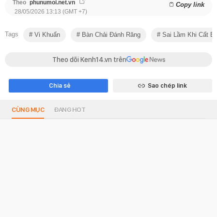
Theo
phunumoi.net.vn
Copy link
28/05/2026 13:13 (GMT +7)
Tags
Vi Khuẩn
Bàn Chải Đánh Răng
Sai Lầm Khi Cất B
Theo dõi Kenh14.vn trên
Chia sẻ
Sao chép link
CÙNG MỤC
ĐANG HOT