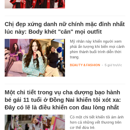
Chị đẹp xứng danh nữ chính mặc đỉnh nhất
lúc này: Body khét "cân" mọi outfit
Mỹ nhân này khiến người xem
phải ấn tượng khi biến mọi cảnh
phim thành buổi trình diễn thời
trang.
BEAUTY & FASHION
-
5 giờ trước
Một chi tiết trong vụ cha dượng bạo hành
bé gái 11 tuổi ở Đồng Nai khiến tôi xót xa:
Đây có lẽ là điều khiến con đau lòng nhất
Có một chi tiết khiến tôi ám ảnh
hơn cả những vết thương trên
cơ thể đứa trẻ.