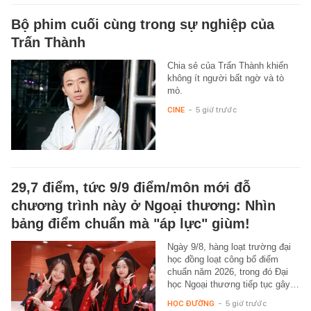
Bộ phim cuối cùng trong sự nghiệp của
Trấn Thành
Chia sẻ của Trấn Thành khiến
không ít người bất ngờ và tò
mò.
CINE
-
5 giờ trước
29,7 điểm, tức 9/9 điểm/môn mới đỗ
chương trình này ở Ngoại thương: Nhìn
bảng điểm chuẩn mà "áp lực" giùm!
Ngày 9/8, hàng loạt trường đại
học đồng loạt công bố điểm
chuẩn năm 2026, trong đó Đại
học Ngoại thương tiếp tục gây…
HỌC ĐƯỜNG
-
5 giờ trước