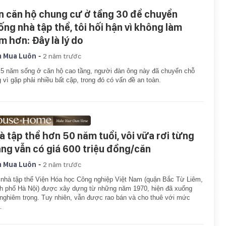
n căn hộ chung cư ở tầng 30 để chuyển
ống nhà tập thể, tôi hối hận vì không làm
m hơn: Đây là lý do
-
 Mua Luôn
2 năm trước
5 năm sống ở căn hộ cao tầng, người đàn ông này đã chuyển chỗ
 vì gặp phải nhiều bất cập, trong đó có vấn đề an toàn.
à tập thể hơn 50 năm tuổi, vôi vữa rơi từng
ng vẫn có giá 600 triệu đồng/căn
-
 Mua Luôn
2 năm trước
nhà tập thể Viện Hóa học Công nghiệp Việt Nam (quận Bắc Từ Liêm,
h phố Hà Nội) được xây dựng từ những năm 1970, hiện đã xuống
nghiêm trọng. Tuy nhiên, vẫn được rao bán và cho thuê với mức
…