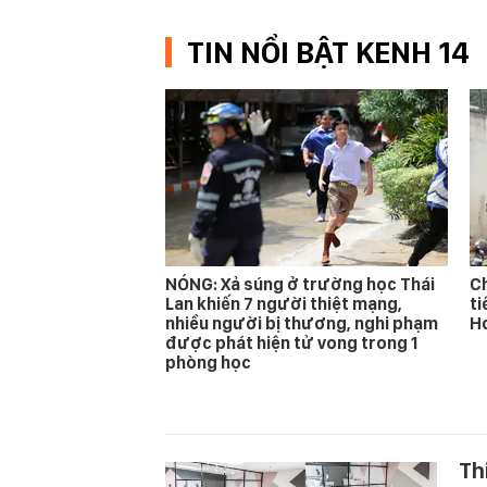
TIN NỔI BẬT KENH 14
NÓNG: Xả súng ở trường học Thái
Ch
Lan khiến 7 người thiệt mạng,
ti
nhiều người bị thương, nghi phạm
Ho
được phát hiện tử vong trong 1
phòng học
Th