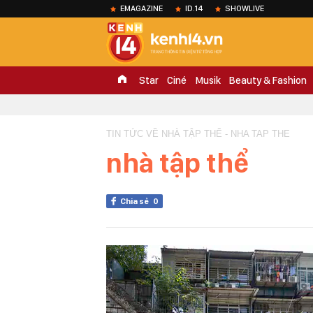
EMAGAZINE
ID.14
SHOWLIVE
Star
Ciné
Musik
Beauty & Fashion
TIN TỨC VỀ NHÀ TẬP THỂ - NHA TAP THE
nhà tập thể
Chia sẻ
0