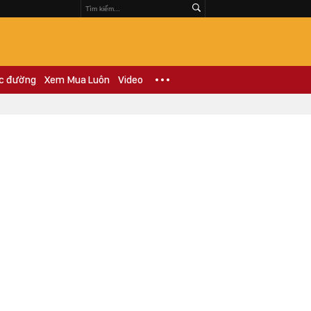
c đường
Xem Mua Luôn
Video