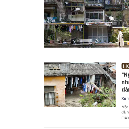
"N
nh
dâ
Xem
Một 
đã n
mạn