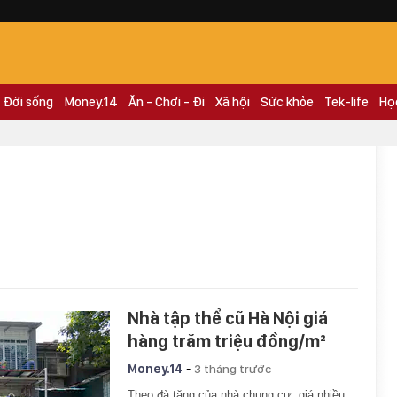
Đời sống
Money.14
Ăn - Chơi - Đi
Xã hội
Sức khỏe
Tek-life
Họ
Nhà tập thể cũ Hà Nội giá
hàng trăm triệu đồng/m²
-
Money.14
3 tháng trước
Theo đà tăng của nhà chung cư, giá nhiều