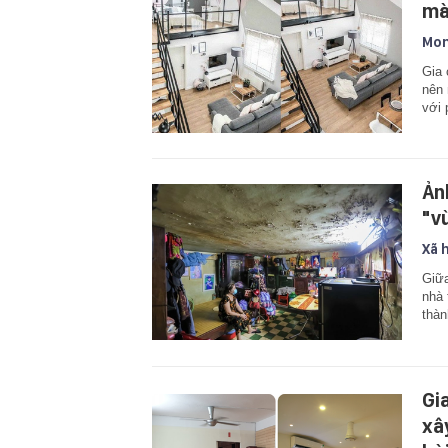
mà
Mon
Gia 
nên 
với 
Ản
"v
Xã 
Giữa
nhà 
thàn
Gi
xâ