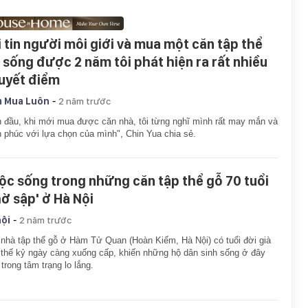
i tin người môi giới và mua một căn tập thể
, sống được 2 năm tôi phát hiện ra rất nhiều
uyết điểm
-
 Mua Luôn
2 năm trước
 đầu, khi mới mua được căn nhà, tôi từng nghĩ mình rất may mắn và
 phúc với lựa chọn của mình", Chin Yua chia sẻ.
ộc sống trong những căn tập thể gỗ 70 tuổi
hờ sập' ở Hà Nội
-
hội
2 năm trước
nhà tập thể gỗ ở Hàm Tử Quan (Hoàn Kiếm, Hà Nội) có tuổi đời già
thế kỷ ngày càng xuống cấp, khiến những hộ dân sinh sống ở đây
 trong tâm trạng lo lắng.