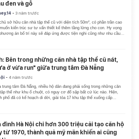
u đen và gỗ
-
ey.14
3 năm trước
chủ sở hữu căn nhà tập thể cũ với diện tích 50m², có phần trần cao
muốn kiến trúc sư tư vấn thiết kế thêm tầng lửng cho con. Hy vọng
phương án bố trí này sẽ đáp ứng được tiện nghi cũng như nhu cầu…
h: Bên trong những căn nhà tập thể cũ nát,
ừa ở vừa run" giữa trung tâm Đà Nẵng
-
hội
4 năm trước
 trung tâm Đà Nẵng, nhiều hộ dân đang phải sống trong những căn
tập thể như khu ổ chuột, có nguy cơ đổ sập bất cứ lúc nào. Hiện,
h phố đã có kế hoạch di dời, giải tỏa 17 khu tập thể xuống cấp…
a đình Hà Nội chi hơn 300 triệu cải tạo căn hộ
y từ 1970, thành quả mỹ mãn khiến ai cũng