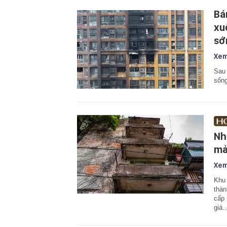
Bá
xu
sớ
Xem
Sau 
sống
Nh
mả
Xem
Khu 
thàn
cấp 
giá