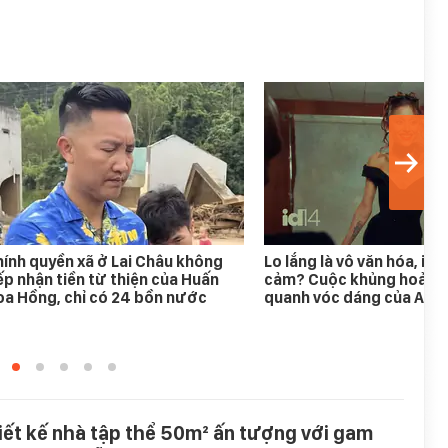
ính quyền xã ở Lai Châu không
Lo lắng là vô văn hóa, im 
ếp nhận tiền từ thiện của Huấn
cảm? Cuộc khủng hoảng
a Hồng, chỉ có 24 bồn nước
quanh vóc dáng của Aria
iết kế nhà tập thể 50m² ấn tượng với gam