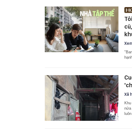
Tô
cũ
kh
Xem
"Ban
hạnh
Cu
'c
Xã 
Khu 
nửa 
luôn