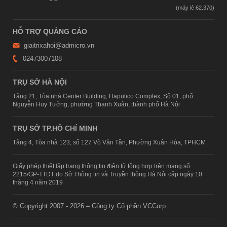
HỖ TRỢ QUẢNG CÁO
giaitrixahoi@admicro.vn
02473007108
TRỤ SỞ HÀ NỘI
Tầng 21, Tòa nhà Center Building, Hapulico Complex, Số 01, phố
Nguyễn Huy Tưởng, phường Thanh Xuân, thành phố Hà Nội
TRỤ SỞ TP.HỒ CHÍ MINH
Tầng 4, Tòa nhà 123, số 127 Võ Văn Tần, Phường Xuân Hòa, TPHCM
Giấy phép thiết lập trang thông tin điện tử tổng hợp trên mạng số
2215/GP-TTĐT do Sở Thông tin và Truyền thông Hà Nội cấp ngày 10
tháng 4 năm 2019
© Copyright 2007 - 2026 – Công ty Cổ phần VCCorp