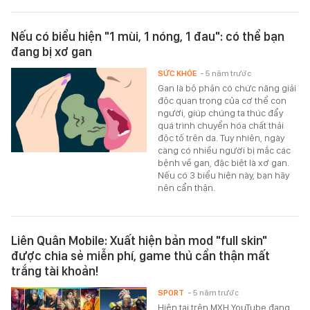
Nếu có biểu hiện "1 mùi, 1 nóng, 1 đau": có thể bạn
đang bị xơ gan
SỨC KHỎE
- 5 năm trước
Gan là bộ phận có chức năng giải
độc quan trọng của cơ thể con
người, giúp chúng ta thúc đẩy
quá trình chuyển hóa chất thải
độc tố trên da. Tuy nhiên, ngày
càng có nhiều người bị mắc các
bệnh về gan, đặc biệt là xơ gan.
Nếu có 3 biểu hiện này, bạn hãy
nên cẩn thận.
Liên Quân Mobile: Xuất hiện bản mod "full skin"
được chia sẻ miễn phí, game thủ cẩn thận mất
trắng tài khoản!
SPORT
- 5 năm trước
Hiện tại trên MXH YouTube đang