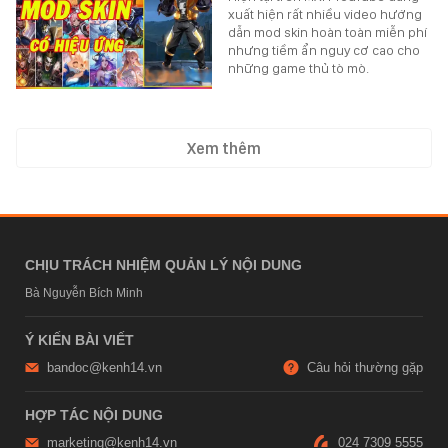
xuất hiện rất nhiều video hướng
dẫn mod skin hoàn toàn miễn phí
nhưng tiềm ẩn nguy cơ cao cho
những game thủ tò mò.
Xem thêm
CHỊU TRÁCH NHIỆM QUẢN LÝ NỘI DUNG
Bà Nguyễn Bích Minh
Ý KIẾN BÀI VIẾT
bandoc@kenh14.vn
Câu hỏi thường gặp
HỢP TÁC NỘI DUNG
marketing@kenh14.vn
024 7309 5555