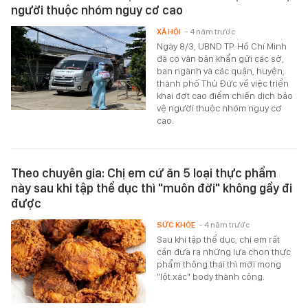
người thuộc nhóm nguy cơ cao
XÃ HỘI
- 4 năm trước
Ngày 8/3, UBND TP. Hồ Chí Minh
đã có văn bản khẩn gửi các sở,
ban ngành và các quận, huyện,
thành phố Thủ Đức về việc triển
khai đợt cao điểm chiến dịch bảo
vệ người thuộc nhóm nguy cơ
cao.
Theo chuyên gia: Chị em cứ ăn 5 loại thực phẩm
này sau khi tập thể dục thì "muôn đời" không gầy đi
được
SỨC KHỎE
- 4 năm trước
Sau khi tập thể dục, chị em rất
cần đưa ra những lựa chọn thực
phẩm thông thái thì mới mong
"lột xác" body thành công.