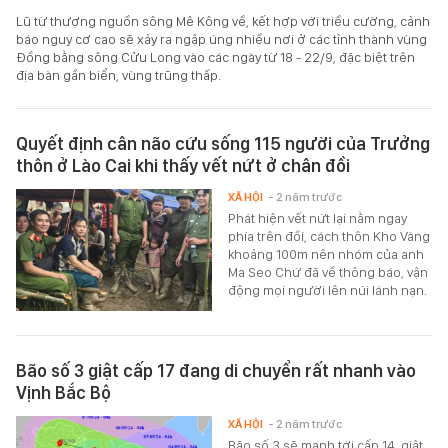
Lũ từ thượng nguồn sông Mê Kông về, kết hợp với triều cường, cảnh
báo nguy cơ cao sẽ xảy ra ngập úng nhiều nơi ở các tỉnh thành vùng
Đồng bằng sông Cửu Long vào các ngày từ 18 - 22/9, đặc biệt trên
địa bàn gần biển, vùng trũng thấp.
Quyết định cân não cứu sống 115 người của Trưởng
thôn ở Lào Cai khi thấy vết nứt ở chân đồi
XÃ HỘI
- 2 năm trước
Phát hiện vết nứt lại nằm ngay
phía trên đồi, cách thôn Kho Vàng
khoảng 100m nên nhóm của anh
Ma Seo Chứ đã về thông báo, vận
động mọi người lên núi lánh nạn.
Bão số 3 giật cấp 17 đang di chuyển rất nhanh vào
Vịnh Bắc Bộ
XÃ HỘI
- 2 năm trước
Bão số 3 sẽ mạnh tới cấp 14, giật