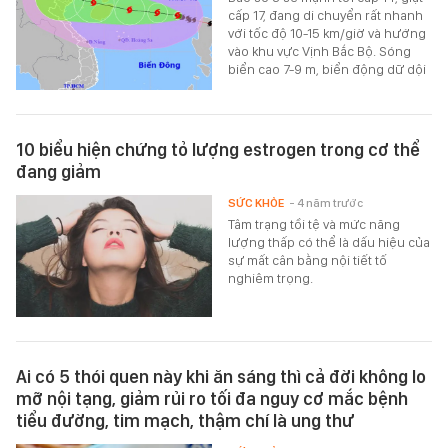
cấp 17, đang di chuyển rất nhanh
với tốc độ 10-15 km/giờ và hướng
vào khu vực Vịnh Bắc Bộ. Sóng
biển cao 7-9 m, biển động dữ dội
10 biểu hiện chứng tỏ lượng estrogen trong cơ thể
đang giảm
SỨC KHỎE
- 4 năm trước
Tâm trạng tồi tệ và mức năng
lượng thấp có thể là dấu hiệu của
sự mất cân bằng nội tiết tố
nghiêm trọng.
Ai có 5 thói quen này khi ăn sáng thì cả đời không lo
mỡ nội tạng, giảm rủi ro tối đa nguy cơ mắc bệnh
tiểu đường, tim mạch, thậm chí là ung thư