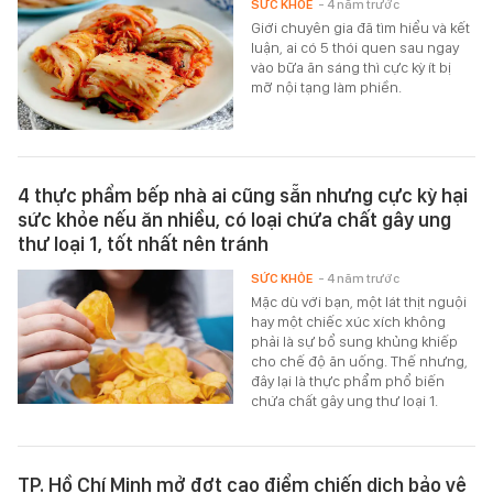
SỨC KHỎE
- 4 năm trước
Giới chuyên gia đã tìm hiểu và kết
luận, ai có 5 thói quen sau ngay
vào bữa ăn sáng thì cực kỳ ít bị
mỡ nội tạng làm phiền.
4 thực phẩm bếp nhà ai cũng sẵn nhưng cực kỳ hại
sức khỏe nếu ăn nhiều, có loại chứa chất gây ung
thư loại 1, tốt nhất nên tránh
SỨC KHỎE
- 4 năm trước
Mặc dù với bạn, một lát thịt nguội
hay một chiếc xúc xích không
phải là sự bổ sung khủng khiếp
cho chế độ ăn uống. Thế nhưng,
đây lại là thực phẩm phổ biến
chứa chất gây ung thư loại 1.
TP. Hồ Chí Minh mở đợt cao điểm chiến dịch bảo vệ