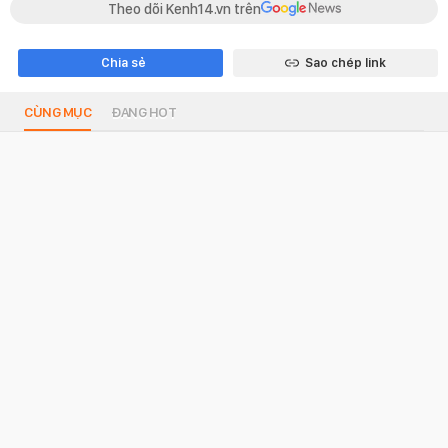
Theo dõi Kenh14.vn trên
Chia sẻ
Sao chép link
CÙNG MỤC
ĐANG HOT