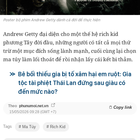
Poster bộ phim Andrew Getty dành cả đời để thực hiện
Andrew Getty đại diện cho một thế hệ rich kid
phương Tây đời đầu, những người có tất cả mọi thứ
trừ một mục đích sống lành mạnh, cuối cùng lại chọn
ma túy làm lối thoát để rồi nhận lấy cái kết bi thảm.
Bê bối thiếu gia bị tố xâm hại em ruột: Gia
tộc tài phiệt Thái Lan đứng sau giàu có
đến mức nào?
Theo
phunumoi.net.vn
Copy link
15/05/2026 09:28 (GMT +7)
Tags
Ma Túy
Rich Kid