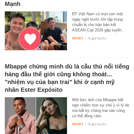
Mạnh
ĐT Việt Nam có trọn vẹn một
ngày nghỉ trước khi tập trung
chuẩn bị cho trận bán kết
ASEAN Cup 2026 gặp tuyển…
SPORT
-
6 giờ trước
Mbappé chứng minh dù là cầu thủ nổi tiếng
hàng đầu thế giới cũng không thoát...
"nhiệm vụ của bạn trai" khi ở cạnh mỹ
nhân Ester Expósito
Một bức ảnh của Mbappe bất
ngờ chiếm trọn sự chú ý vì lý do
mà bất kỳ chàng trai nào cũng
có thể đồng cảm.
SPORT
-
6 giờ trước