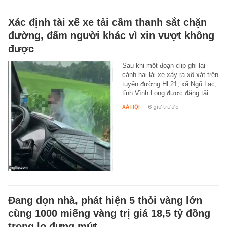
Xác định tài xế xe tải cầm thanh sắt chặn
đường, đấm người khác vì xin vượt không
được
Sau khi một đoạn clip ghi lại
cảnh hai lái xe xảy ra xô xát trên
tuyến đường HL21, xã Ngũ Lạc,
tỉnh Vĩnh Long được đăng tải…
XÃ HỘI
-
6 giờ trước
Đang dọn nhà, phát hiện 5 thỏi vàng lớn
cùng 1000 miếng vàng trị giá 18,5 tỷ đồng
trong lọ đựng mứt