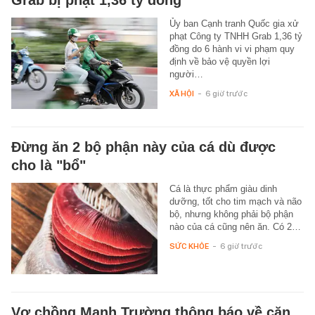
Ủy ban Cạnh tranh Quốc gia xử
phạt Công ty TNHH Grab 1,36 tỷ
đồng do 6 hành vi vi phạm quy
định về bảo vệ quyền lợi
người…
XÃ HỘI
-
6 giờ trước
Đừng ăn 2 bộ phận này của cá dù được
cho là "bổ"
Cá là thực phẩm giàu dinh
dưỡng, tốt cho tim mạch và não
bộ, nhưng không phải bộ phận
nào của cá cũng nên ăn. Có 2…
SỨC KHỎE
-
6 giờ trước
Vợ chồng Mạnh Trường thông báo về căn