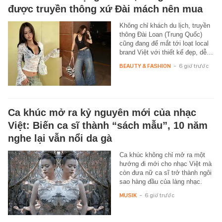
được truyền thông xứ Đài mách nên mua
Không chỉ khách du lịch, truyền
thông Đài Loan (Trung Quốc)
cũng đang để mắt tới loạt local
brand Việt với thiết kế đẹp, dễ…
BEAUTY & FASHION
-
6 giờ trước
Ca khúc mở ra kỷ nguyên mới của nhạc
Việt: Biến ca sĩ thành “sách mẫu”, 10 năm
nghe lại vẫn nổi da gà
Ca khúc không chỉ mở ra một
hướng đi mới cho nhạc Việt mà
còn đưa nữ ca sĩ trở thành ngôi
sao hàng đầu của làng nhạc.
MUSIK
-
6 giờ trước