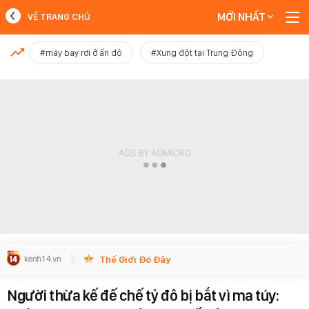
MỚI NHẤT
VỀ TRANG CHỦ
MỚI NHẤT
#máy bay rơi ở ấn độ
#Xung đột tại Trung Đông
Xem thêm
Thế Giới Đó Đây
Người thừa kế đế chế tỷ đô bị bắt vì ma túy: