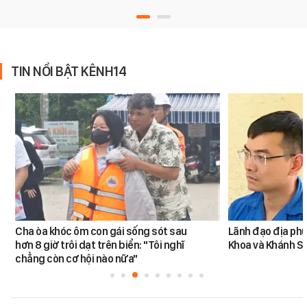
TIN NỔI BẬT KÊNH14
Cha òa khóc ôm con gái sống sót sau
Lãnh đạo địa phư
hơn 8 giờ trôi dạt trên biển: "Tôi nghĩ
Khoa và Khánh S
chẳng còn cơ hội nào nữa"