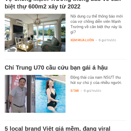
biệt thự 600m2 xây từ 2022
Nội dung cụ thể thông báo mới
của vợ chồng diễn viên Mạnh
Trường về căn biệt thự này là
gì?
XEM MUA LUÔN
-
6 giờ trước
Chí Trung U70 cầu cứu bạn gái á hậu
Động thái của nam NSƯT thu
hút sự chú ý của nhiều người.
STAR
-
6 giờ trước
5 local brand Việt giá mềm, đang viral