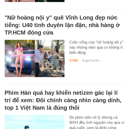
"Nữ hoàng nội y" quê Vĩnh Long đẹp nức
tiếng: U40 tình duyên lận đận, nhà hàng ở
TP.HCM đóng cửa
Cuộc sống của "nữ hoàng nội y"
này những năm qua có không ít
biến động.
STAR
-
6 giờ trước
Phim Hàn quá hay khiến netizen gác lại lí
trí để xem: Đôi chính càng nhìn càng dính,
top 1 Việt Nam là đúng thôi
Dù phim siêu vô lý nhưng cả
MXH đều tình nguyện cho qua vì
quá cuốn, xem là dính cứng