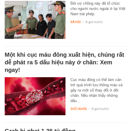
Đôi vợ chồng này đã tổ chức
cho người nước ngoài ở lại Việt
Nam trái phép.
XÃ HỘI
-
6 giờ trước
Một khi cục máu đông xuất hiện, chúng rất
dễ phát ra 5 dấu hiệu này ở chân: Xem
ngay!
Cục máu đông có thể làm cản
trở quá trình lưu thông máu và
gây ra một số thay đổi ở đôi
chân. Nếu nhận thấy những
dấu…
SỨC KHỎE
-
6 giờ trước
Grab bị phạt 1,36 tỷ đồng