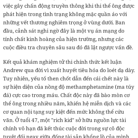
việc gây chấn động truyền thông khi thi thể ông được
phát hiện trong tình trạng không mặc quần áo với
những vết thương nghiêm trọng ở vùng dưới. Ban
đầu, cảnh sát nghi ngờ đây là một vụ án mạng do
tính chất kinh hoàng của hiện trường, nhưng các
cuộc điều tra chuyên sâu sau đó đã lật ngược vấn đề.
Kết quả khám nghiệm tử thi chính thức kết luận
Andrew qua đời vì xuất huyết tiêu hóa do loét dạ dày.
Tuy nhiên, yếu tố then chốt dẫn đến cái chết này là
sự hiện diện của nồng độ methamphetamine (ma túy
đá) cực cao trong máu. Chất độc này đã bào mòn cơ
thể ông trong nhiều năm, khiến hệ miễn dịch và các
cơ quan nội tạng suy kiệt đến mức không thể cứu
vãn. Ở tuổi 47, một "rich kid" sở hữu nguồn lực tài
chính vô hạn đã kết thúc cuộc đời trong sự cô độc
tuyệt đối ngay giữa đống tài sản khổng lồ của mình.