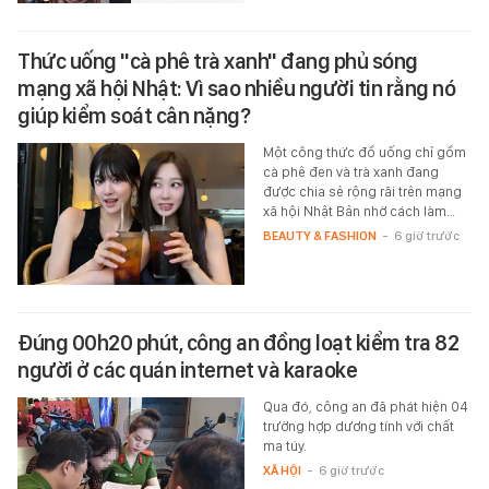
Thức uống "cà phê trà xanh" đang phủ sóng
mạng xã hội Nhật: Vì sao nhiều người tin rằng nó
giúp kiểm soát cân nặng?
Một công thức đồ uống chỉ gồm
cà phê đen và trà xanh đang
được chia sẻ rộng rãi trên mạng
xã hội Nhật Bản nhờ cách làm…
BEAUTY & FASHION
-
6 giờ trước
Đúng 00h20 phút, công an đồng loạt kiểm tra 82
người ở các quán internet và karaoke
Qua đó, công an đã phát hiện 04
trường hợp dương tính với chất
ma túy.
XÃ HỘI
-
6 giờ trước