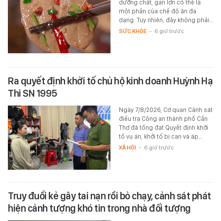
dưỡng chất, gan lợn có thể là
một phần của chế độ ăn đa
dạng. Tuy nhiên, đây không phải…
SỨC KHỎE
-
6 giờ trước
Ra quyết định khởi tố chủ hộ kinh doanh Huỳnh Hạ
Thi SN 1995
Ngày 7/8/2026, Cơ quan Cảnh sát
điều tra Công an thành phố Cần
Thơ đã tống đạt Quyết định khởi
tố vụ án, khởi tố bị can và áp…
XÃ HỘI
-
6 giờ trước
Truy đuổi kẻ gây tai nạn rồi bỏ chạy, cảnh sát phát
hiện cảnh tượng khó tin trong nhà đối tượng