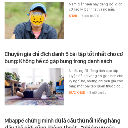
Nam diễn viên này đang đối diện
với lao lý, bệnh tật và nợ nần.
STAR
-
5 giờ trước
Chuyên gia chỉ đích danh 5 bài tập tốt nhất cho cơ
bụng: Không hề có gập bụng trong danh sách
Nhiều người đang tích cực tập
luyện để có vòng eo gọn hơn cho
kỳ nghỉ hè, nhưng chuyên gia cho
rằng một bài tập quen thuộc có…
SỨC KHỎE
-
5 giờ trước
Mbappé chứng minh dù là cầu thủ nổi tiếng hàng
đầu thế giới cũng không thoát... "nhiệm vụ của