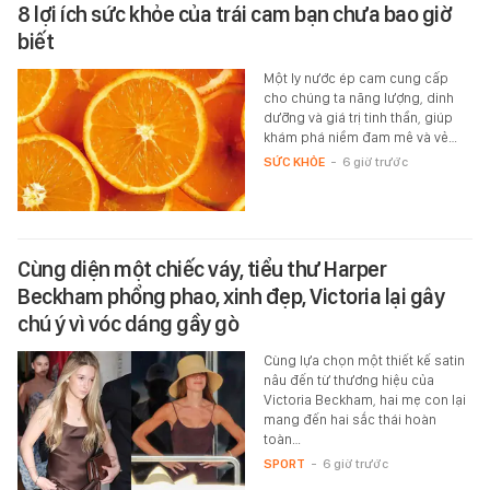
8 lợi ích sức khỏe của trái cam bạn chưa bao giờ
biết
Một ly nước ép cam cung cấp
cho chúng ta năng lượng, dinh
dưỡng và giá trị tinh thần, giúp
khám phá niềm đam mê và vẻ…
SỨC KHỎE
-
6 giờ trước
Cùng diện một chiếc váy, tiểu thư Harper
Beckham phổng phao, xinh đẹp, Victoria lại gây
chú ý vì vóc dáng gầy gò
Cùng lựa chọn một thiết kế satin
nâu đến từ thương hiệu của
Victoria Beckham, hai mẹ con lại
mang đến hai sắc thái hoàn
toàn…
SPORT
-
6 giờ trước