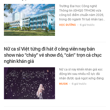
Trường Đại học Công nghệ
Thông tin (ĐHQG TP.HCM) vừa
công bố điểm chuẩn năm 2026,
trong đó ngành Trí tuệ nhân tạo…
HỌC ĐƯỜNG
-
6 giờ trước
Nữ ca sĩ Việt từng đi hát ở công viên nay bán
show nào “cháy” vé show đó, “cân” trọn cả chục
nghìn khán giả
Nữ ca sĩ này khiến khán giả xúc
động khi sau nhiều nỗ lực đã
nhận được quả ngọt xứng đáng.
MUSIK
-
6 giờ trước