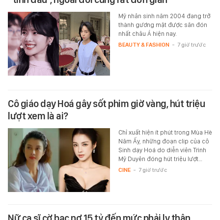
Mỹ nhân sinh năm 2004 đang trở
thành gương mặt được săn đón
nhất châu Á hiện nay.
BEAUTY & FASHION
-
7 giờ trước
Cô giáo dạy Hoá gây sốt phim giờ vàng, hút triệu
lượt xem là ai?
Chỉ xuất hiện ít phút trong Mùa Hè
Năm Ấy, những đoạn clip của cô
Sinh dạy Hoá do diễn viên Trình
Mỹ Duyên đóng hút triệu lượt…
CINE
-
7 giờ trước
Nữ ca sĩ cờ bạc nợ 15 tỷ đến mức phải ly thân