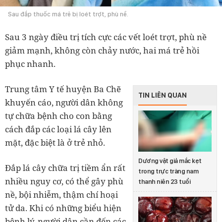
Sau đắp thuốc má trẻ bị loét trợt, phù nề.
Sau 3 ngày điều trị tích cực các vết loét trợt, phù nề
giảm mạnh, không còn chảy nước, hai má trẻ hồi
phục nhanh.
Trung tâm Y tế huyện Ba Chẽ
TIN LIÊN QUAN
khuyến cáo, người dân không
tự chữa bệnh cho con bằng
cách đắp các loại lá cây lên
mặt, đặc biệt là ở trẻ nhỏ.
Dương vật giả mắc kẹt
Đắp lá cây chữa trị tiềm ẩn rất
trong trực tràng nam
nhiều nguy cơ, có thể gây phù
thanh niên 23 tuổi
nề, bội nhiễm, thậm chí hoại
tử da. Khi có những biểu hiện
bệnh lý, người dân cần đến các