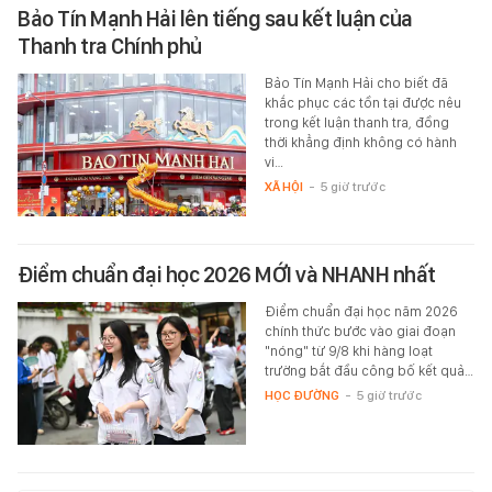
Bảo Tín Mạnh Hải lên tiếng sau kết luận của
Thanh tra Chính phủ
Bảo Tín Mạnh Hải cho biết đã
khắc phục các tồn tại được nêu
trong kết luận thanh tra, đồng
thời khẳng định không có hành
vi…
XÃ HỘI
-
5 giờ trước
Điểm chuẩn đại học 2026 MỚI và NHANH nhất
Điểm chuẩn đại học năm 2026
chính thức bước vào giai đoạn
"nóng" từ 9/8 khi hàng loạt
trường bắt đầu công bố kết quả…
HỌC ĐƯỜNG
-
5 giờ trước