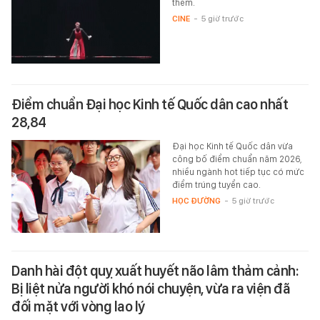
thêm.
CINE
-
5 giờ trước
Điểm chuẩn Đại học Kinh tế Quốc dân cao nhất
28,84
Đại học Kinh tế Quốc dân vừa
công bố điểm chuẩn năm 2026,
nhiều ngành hot tiếp tục có mức
điểm trúng tuyển cao.
HỌC ĐƯỜNG
-
5 giờ trước
Danh hài đột quỵ xuất huyết não lâm thảm cảnh:
Bị liệt nửa người khó nói chuyện, vừa ra viện đã
đối mặt với vòng lao lý