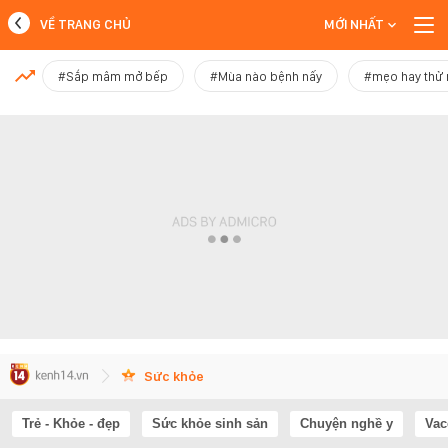
VỀ TRANG CHỦ
MỚI NHẤT
MỚI NHẤT
#Sắp mâm mở bếp
#Mùa nào bệnh nấy
#mẹo hay thử
Xem thêm
Sức khỏe
Trẻ - Khỏe - đẹp
Sức khỏe sinh sản
Chuyện nghề y
Vac