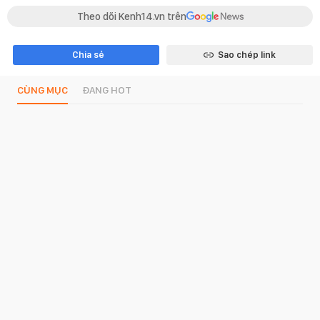
Theo dõi Kenh14.vn trên
Chia sẻ
Sao chép link
CÙNG MỤC
ĐANG HOT