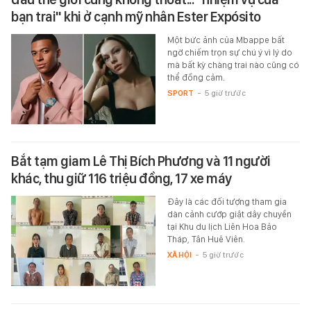
bạn trai" khi ở cạnh mỹ nhân Ester Expósito
Một bức ảnh của Mbappe bất
ngờ chiếm trọn sự chú ý vì lý do
mà bất kỳ chàng trai nào cũng có
thể đồng cảm.
SPORT
-
5 giờ trước
Bắt tạm giam Lê Thị Bích Phương và 11 người
khác, thu giữ 116 triệu đồng, 17 xe máy
Đây là các đối tượng tham gia
dàn cảnh cướp giật dây chuyền
tại Khu du lịch Liên Hoa Bảo
Tháp, Tân Huê Viên.
XÃ HỘI
-
5 giờ trước