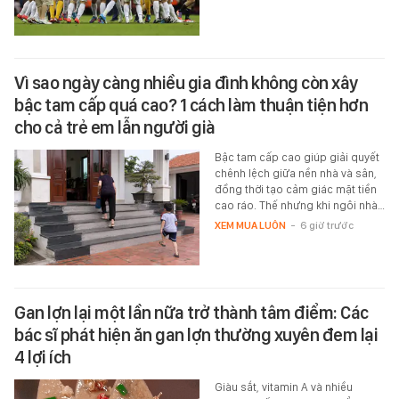
Vì sao ngày càng nhiều gia đình không còn xây
bậc tam cấp quá cao? 1 cách làm thuận tiện hơn
cho cả trẻ em lẫn người già
Bậc tam cấp cao giúp giải quyết
chênh lệch giữa nền nhà và sân,
đồng thời tạo cảm giác mặt tiền
cao ráo. Thế nhưng khi ngôi nhà…
XEM MUA LUÔN
-
6 giờ trước
Gan lợn lại một lần nữa trở thành tâm điểm: Các
bác sĩ phát hiện ăn gan lợn thường xuyên đem lại
4 lợi ích
Giàu sắt, vitamin A và nhiều