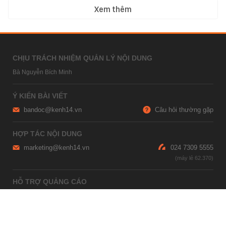
Xem thêm
CHỊU TRÁCH NHIỆM QUẢN LÝ NỘI DUNG
Bà Nguyễn Bích Minh
Ý KIẾN BÀI VIẾT
bandoc@kenh14.vn
Câu hỏi thường gặp
HỢP TÁC NỘI DUNG
marketing@kenh14.vn
024 7309 5555
HỖ TRỢ QUẢNG CÁO
giaitrixahoi@admicro.vn
02473007108