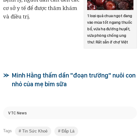
cơ sở y tế để được thăm khám
và điều trị.
1 loại quả chua ngọt đang
vào mùa tốt ngang thuốc
bổ, vừa hạ đường huyết,
vừa phòng chống ung
thư: Rất sẵn ở chợ Việt
Minh Hằng thấm dần "đoạn trường" nuôi con
nhỏ của mẹ bỉm sữa
VTC News
Tags
Tin Sức Khoẻ
Đắp Lá