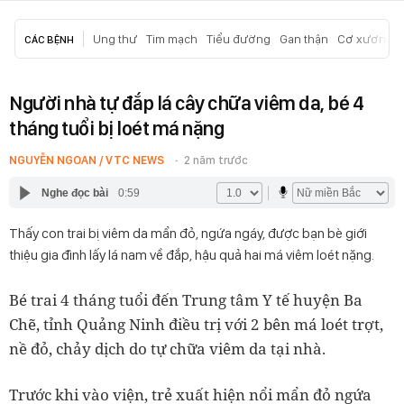
Ung thư
Tim mạch
Tiểu đường
Gan thận
Cơ xương k
CÁC BỆNH
Người nhà tự đắp lá cây chữa viêm da, bé 4
tháng tuổi bị loét má nặng
NGUYỄN NGOAN / VTC NEWS
2 năm trước
Nghe đọc bài
0:59
Thấy con trai bị viêm da mẩn đỏ, ngứa ngáy, được bạn bè giới
thiệu gia đình lấy lá nam về đắp, hậu quả hai má viêm loét nặng.
Bé trai 4 tháng tuổi đến Trung tâm Y tế huyện Ba
Chẽ, tỉnh Quảng Ninh điều trị với 2 bên má loét trợt,
nề đỏ, chảy dịch do tự chữa viêm da tại nhà.
Trước khi vào viện, trẻ xuất hiện nổi mẩn đỏ ngứa