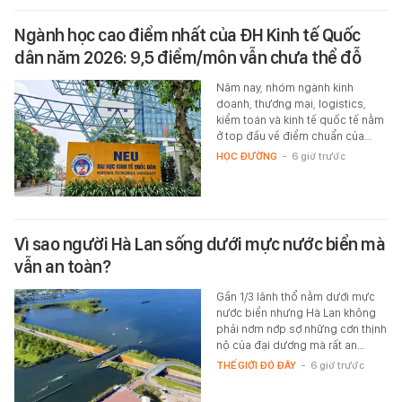
Ngành học cao điểm nhất của ĐH Kinh tế Quốc
dân năm 2026: 9,5 điểm/môn vẫn chưa thể đỗ
Năm nay, nhóm ngành kinh
doanh, thương mại, logistics,
kiểm toán và kinh tế quốc tế nằm
ở top đầu về điểm chuẩn của…
HỌC ĐƯỜNG
-
6 giờ trước
Vì sao người Hà Lan sống dưới mực nước biển mà
vẫn an toàn?
Gần 1/3 lãnh thổ nằm dưới mực
nước biển nhưng Hà Lan không
phải nơm nớp sợ những cơn thịnh
nộ của đại dương mà rất an…
THẾ GIỚI ĐÓ ĐÂY
-
6 giờ trước