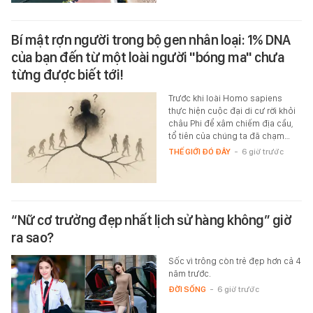
Bí mật rợn người trong bộ gen nhân loại: 1% DNA
của bạn đến từ một loài người "bóng ma" chưa
từng được biết tới!
Trước khi loài Homo sapiens
thực hiện cuộc đại di cư rời khỏi
châu Phi để xâm chiếm địa cầu,
tổ tiên của chúng ta đã chạm…
THẾ GIỚI ĐÓ ĐÂY
-
6 giờ trước
“Nữ cơ trưởng đẹp nhất lịch sử hàng không” giờ
ra sao?
Sốc vì trông còn trẻ đẹp hơn cả 4
năm trước.
ĐỜI SỐNG
-
6 giờ trước