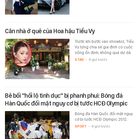
Căn nhà ở quê của Hoa hậu Tiểu Vy
Trước khi bước vào showbiz, Tiểu
Vy từng chia sẻ gia đình có cuộc
sống ổn định, không quá dư dả.
STAR
-
6 giờ trước
Bê bối "hối lộ tình dục" bị phanh phui: Bóng đá
Hàn Quốc đối mặt nguy cơ bị tước HCĐ Olympic
Bóng đá Hàn Quốc đối mặt nguy
cơ bị tước HCĐ Olympic 2012.
SPORT
-
6 giờ trước