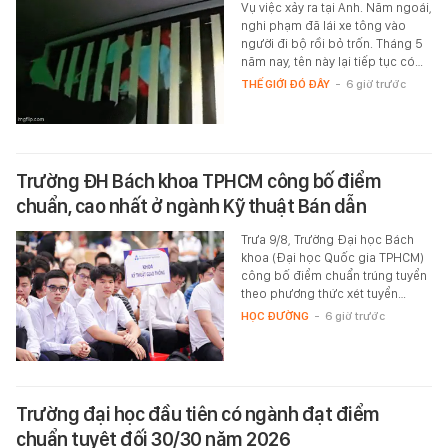
Vụ việc xảy ra tại Anh. Năm ngoái,
nghi phạm đã lái xe tông vào
người đi bộ rồi bỏ trốn. Tháng 5
năm nay, tên này lại tiếp tục có…
THẾ GIỚI ĐÓ ĐÂY
-
6 giờ trước
Trường ĐH Bách khoa TPHCM công bố điểm
chuẩn, cao nhất ở ngành Kỹ thuật Bán dẫn
Trưa 9/8, Trường Đại học Bách
khoa (Đại học Quốc gia TPHCM)
công bố điểm chuẩn trúng tuyển
theo phương thức xét tuyển…
HỌC ĐƯỜNG
-
6 giờ trước
Trường đại học đầu tiên có ngành đạt điểm
chuẩn tuyệt đối 30/30 năm 2026