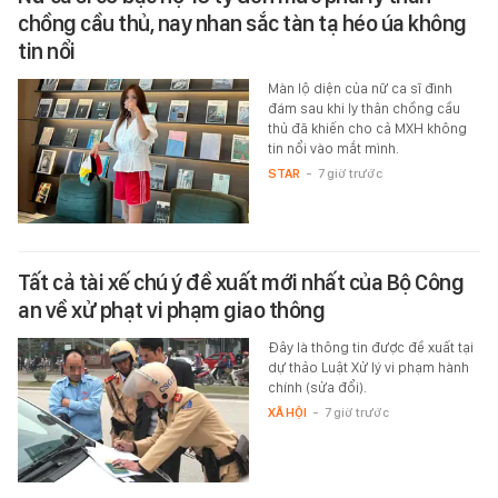
chồng cầu thủ, nay nhan sắc tàn tạ héo úa không
tin nổi
Màn lộ diện của nữ ca sĩ đình
đám sau khi ly thân chồng cầu
thủ đã khiến cho cả MXH không
tin nổi vào mắt mình.
STAR
-
7 giờ trước
Tất cả tài xế chú ý đề xuất mới nhất của Bộ Công
an về xử phạt vi phạm giao thông
Đây là thông tin được đề xuất tại
dự thảo Luật Xử lý vi phạm hành
chính (sửa đổi).
XÃ HỘI
-
7 giờ trước