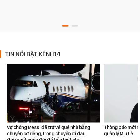
TIN NỔI BẬT KÊNH14
Vợ chồng Messi đã trở về quê nhà bằng
Thông báo mới n
chuyên cơ riêng, trong chuyến đi đau
quản lý Miu Lê
đớn nhất cuộc đời để tiễn biệt cha