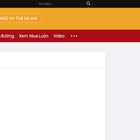
Đô thị Thế hệ mới
 đường
Xem Mua Luôn
Video