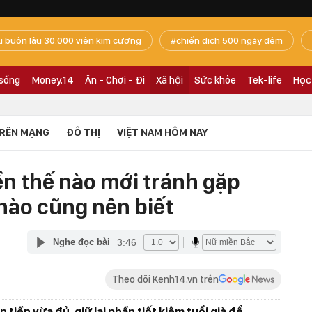
ụ buôn lậu 30.000 viên kim cương
chiến dịch 500 ngày đêm
 sống
Money.14
Ăn - Chơi - Đi
Xã hội
Sức khỏe
Tek-life
Học
RÊN MẠNG
ĐÔ THỊ
VIỆT NAM HÔM NAY
ền thế nào mới tránh gặp
nào cũng nên biết
3:46
Nghe đọc bài
Theo dõi Kenh14.vn trên
tiền vừa đủ, giữ lại phần tiết kiệm tuổi già để