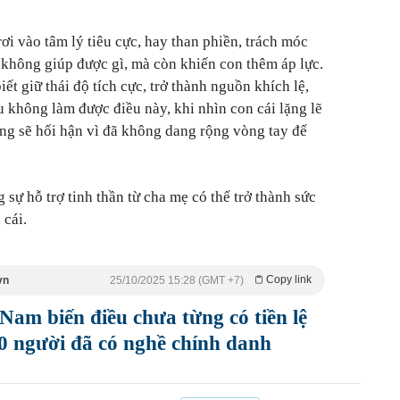
rơi vào tâm lý tiêu cực, hay than phiền, trách móc
không giúp được gì, mà còn khiến con thêm áp lực.
t giữ thái độ tích cực, trở thành nguồn khích lệ,
u không làm được điều này, khi nhìn con cái lặng lẽ
ng sẽ hối hận vì đã không dang rộng vòng tay để
 sự hỗ trợ tinh thần từ cha mẹ có thể trở thành sức
 cái.
Copy link
vn
25/10/2025 15:28 (GMT +7)
 Nam biến điều chưa từng có tiền lệ
00 người đã có nghề chính danh