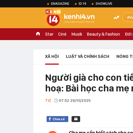
EMAGAZINE
ID.14
SHOWLIVE
V
Star
Ciné
Musik
Beauty & Fashion
Đời
XÃ HỘI
LUẬT VÀ CHÍNH SÁCH
NÓNG T
Người già cho con ti
hoạ: Bài học cha mẹ 
TƯ,
07:52 26/10/2025
Chia sẻ
Cha mẹ cần biết cách cho con 