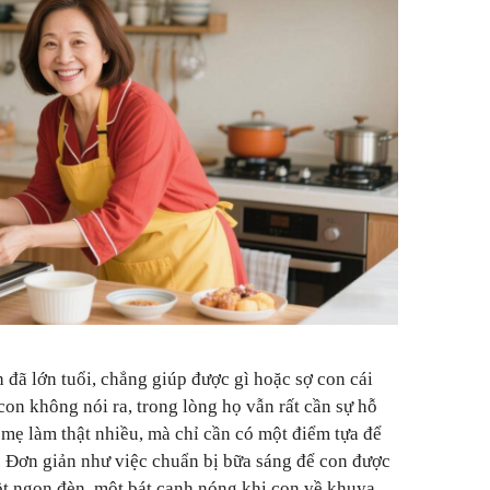
 đã lớn tuổi, chẳng giúp được gì hoặc sợ con cái
con không nói ra, trong lòng họ vẫn rất cần sự hỗ
mẹ làm thật nhiều, mà chỉ cần có một điểm tựa để
. Đơn giản như việc chuẩn bị bữa sáng để con được
t ngọn đèn, một bát canh nóng khi con về khuya,