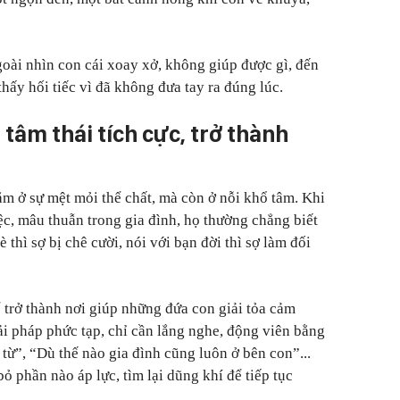
oài nhìn con cái xoay xở, không giúp được gì, đến
thấy hối tiếc vì đã không đưa tay ra đúng lúc.
 tâm thái tích cực, trở thành
m ở sự mệt mỏi thể chất, mà còn ở nỗi khổ tâm. Khi
ệc, mâu thuẫn trong gia đình, họ thường chẳng biết
è thì sợ bị chê cười, nói với bạn đời thì sợ làm đối
 trở thành nơi giúp những đứa con giải tỏa cảm
ải pháp phức tạp, chỉ cần lắng nghe, động viên bằng
ừ từ”, “Dù thế nào gia đình cũng luôn ở bên con”...
bỏ phần nào áp lực, tìm lại dũng khí để tiếp tục