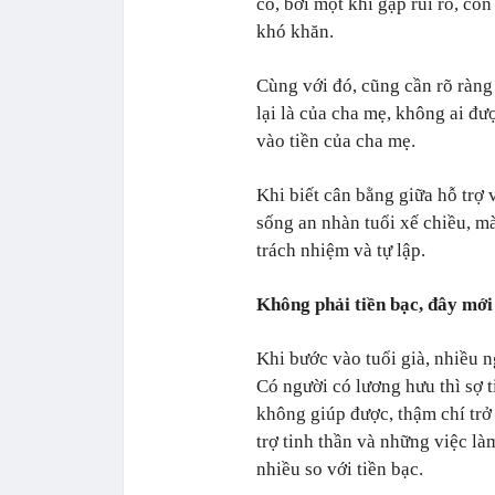
có, bởi một khi gặp rủi ro, con
khó khăn.
Cùng với đó, cũng cần rõ ràng
lại là của cha mẹ, không ai đư
vào tiền của cha mẹ.
Khi biết cân bằng giữa hỗ trợ 
sống an nhàn tuổi xế chiều, m
trách nhiệm và tự lập.
Không phải tiền bạc, đây mới
Khi bước vào tuổi già, nhiều ng
Có người có lương hưu thì sợ t
không giúp được, thậm chí trở 
trợ tinh thần và những việc là
nhiều so với tiền bạc.