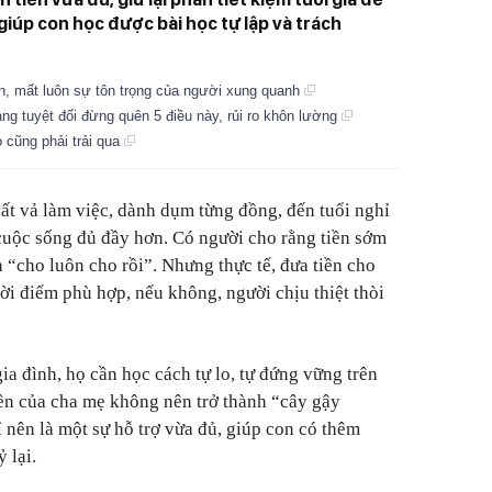
giúp con học được bài học tự lập và trách
ạn, mất luôn sự tôn trọng của người xung quanh
àng tuyệt đối đừng quên 5 điều này, rủi ro khôn lường
 cũng phải trải qua
vất vả làm việc, dành dụm từng đồng, đến tuổi nghỉ
cuộc sống đủ đầy hơn. Có người cho rằng tiền sớm
 “cho luôn cho rồi”. Nhưng thực tế, đưa tiền cho
ời điểm phù hợp, nếu không, người chịu thiệt thòi
gia đình, họ cần học cách tự lo, tự đứng vững trên
iền của cha mẹ không nên trở thành “cây gậy
 nên là một sự hỗ trợ vừa đủ, giúp con có thêm
 lại.