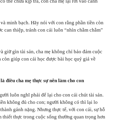
 có thể chưa kịp trả, còn cha mẹ lại rơi vào cảnh
 và minh bạch. Hãy nói với con rằng phần tiền còn
ợc can thiệp, tránh con cái luôn “nhìn chằm chằm”
và giữ gìn tài sản, cha mẹ không chỉ bảo đảm cuộc
à còn giúp con cái học được bài học quý giá về
 là điều cha mẹ thực sự nên làm cho con
ười luôn nghĩ phải để lại cho con cái chút tài sản.
iền không đủ cho con; người không có thì lại lo
thành gánh nặng. Nhưng thực tế, với con cái, sự hỗ
m thiết thực trong cuộc sống thường quan trọng hơn