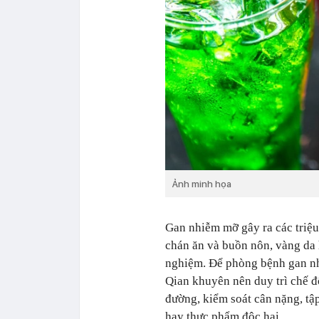
Ảnh minh họa
Gan nhiễm mỡ gây ra các triệu
chán ăn và buồn nôn, vàng da 
nghiệm. Để phòng bệnh gan nh
Qian khuyên nên duy trì chế đ
đường, kiểm soát cân nặng, tậ
hay thực phẩm độc hại.