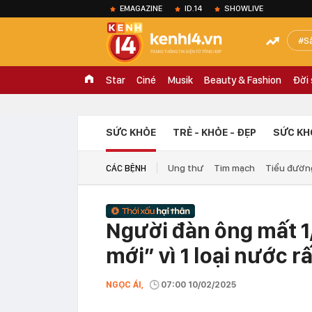
EMAGAZINE
ID.14
SHOWLIVE
S
Star
Ciné
Musik
Beauty & Fashion
Đời
SỨC KHỎE
TRẺ - KHỎE - ĐẸP
SỨC KH
Ung thư
Tim mạch
Tiểu đườn
CÁC BỆNH
Người đàn ông mất 1/
mới” vì 1 loại nước 
NGỌC ÁI,
07:00 10/02/2025