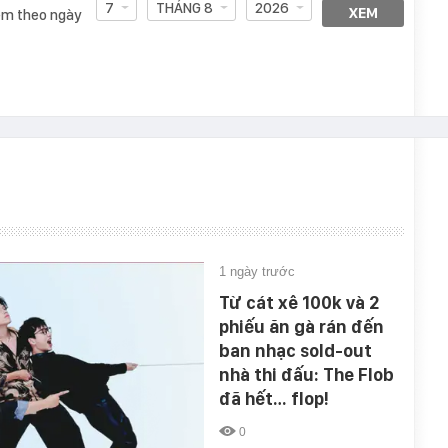
7
THÁNG 8
2026
XEM
m theo ngày
1 ngày trước
Từ cát xê 100k và 2
phiếu ăn gà rán đến
ban nhạc sold-out
nhà thi đấu: The Flob
đã hết… flop!
0