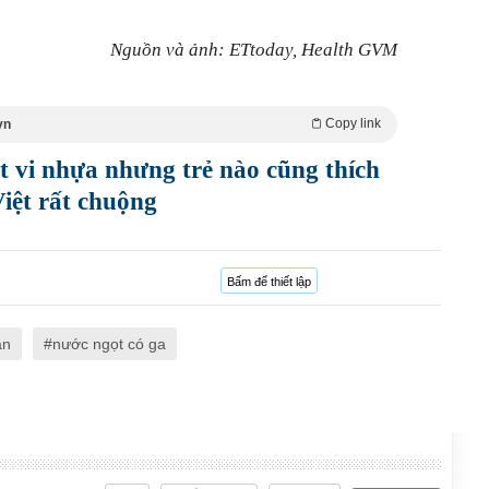
Nguồn và ảnh: ETtoday, Health GVM
Copy link
vn
 vi nhựa nhưng trẻ nào cũng thích
iệt rất chuộng
Bấm để thiết lập
an
nước ngọt có ga