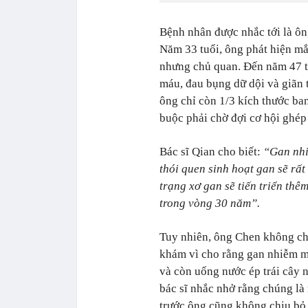
Bệnh nhân được nhắc tới là ôn
Năm 33 tuổi, ông phát hiện m
nhưng chủ quan. Đến năm 47 tu
máu, đau bụng dữ dội và giãn 
ông chỉ còn 1/3 kích thước ba
buộc phải chờ đợi cơ hội ghép
Bác sĩ Qian cho biết:
“Gan nhi
thói quen sinh hoạt gan sẽ rấ
trạng xơ gan sẽ tiến triển th
trong vòng 30 năm”.
Tuy nhiên, ông Chen không chị
khám vì cho rằng gan nhiễm m
và còn uống nước ép trái cây
bác sĩ nhắc nhở rằng chúng l
trước ông cũng không chịu bỏ.