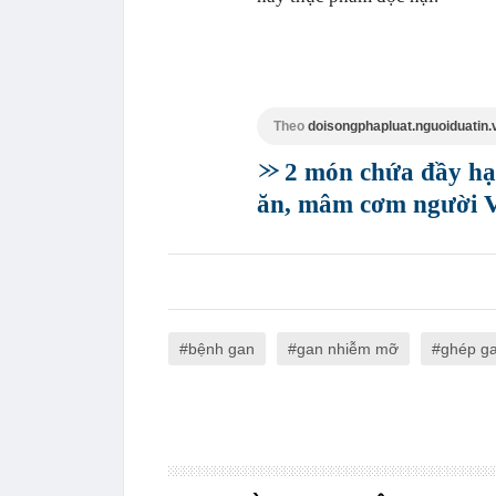
Theo
doisongphapluat.nguoiduatin.
2 món chứa đầy hạt
ăn, mâm cơm người V
bệnh gan
gan nhiễm mỡ
ghép g