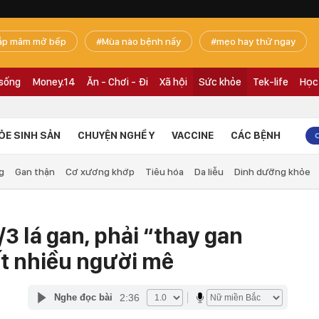
ắp mâm mở bếp
Mùa nào bệnh nấy
mẹo hay thử ngay
 sống
Money.14
Ăn - Chơi - Đi
Xã hội
Sức khỏe
Tek-life
Học
ỎE SINH SẢN
CHUYỆN NGHỀ Y
VACCINE
CÁC BỆNH
g
Gan thận
Cơ xương khớp
Tiêu hóa
Da liễu
Dinh dưỡng khỏe
3 lá gan, phải “thay gan
rất nhiều người mê
2:36
Nghe đọc bài