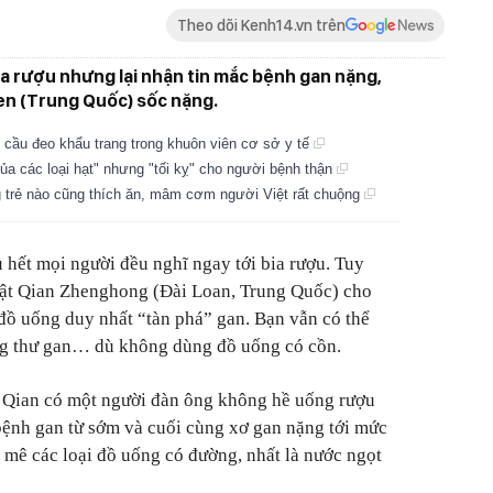
Theo dõi Kenh14.vn trên
a rượu nhưng lại nhận tin mắc bệnh gan nặng,
en (Trung Quốc) sốc nặng.
cầu đeo khẩu trang trong khuôn viên cơ sở y tế
ủa các loại hạt" nhưng "tối kỵ" cho người bệnh thận
 trẻ nào cũng thích ăn, mâm cơm người Việt rất chuộng
 hết mọi người đều nghĩ ngay tới bia rượu. Tuy
 mật Qian Zhenghong (Đài Loan, Trung Quốc) cho
 đồ uống duy nhất “tàn phá” gan. Bạn vẫn có thể
ng thư gan… dù không dùng đồ uống có cồn.
ĩ Qian có một người đàn ông không hề uống rượu
bệnh gan từ sớm và cuối cùng xơ gan nặng tới mức
á mê các loại đồ uống có đường, nhất là nước ngọt