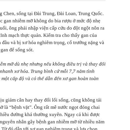
g Chen, sống tại Đài Trung, Đài Loan, Trung Quốc.
ắc gan nhiễm mỡ không do bia rượu ở mức độ nhẹ
ổi, ông phải nhập viện cấp cứu do đột ngột nôn ra
tĩnh mạch thực quản. Kiểm tra cho thấy gan của
n đầu và bị xơ hóa nghiêm trọng, cổ trướng nặng và
 gan để sống sót.
ễm mỡ dù nhẹ nhưng nếu không điều trị và thay đổi
t nhanh xơ hóa. Trung bình cứ mỗi 7,7 năm tình
êm một cấp độ và có thể dẫn đến xơ gan hoàn toàn
u giảm cân hay thay đổi lối sống, cũng không tái
ỡ là “bệnh vặt”. Ông rất mê nước ngọt đóng chai
 nhiều đường khá thường xuyên. Ngay cả khi được
à nguyên nhân gây bệnh gan nhiễm mỡ từ nhiều năm
 Từ đó dẫn tới xơ gan nghiêm trọng và lựa chọn