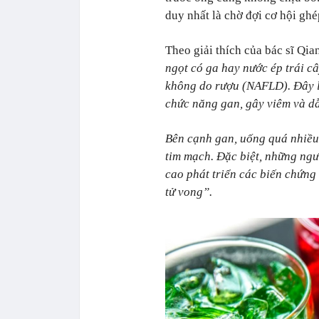
duy nhất là chờ đợi cơ hội ghé
Theo giải thích của bác sĩ Qia
ngọt có ga hay nước ép trái 
không do rượu (NAFLD). Đây là
chức năng gan, gây viêm và d
Bên cạnh gan, uống quá nhiều 
tim mạch. Đặc biệt, những ng
cao phát triển các biến chứn
tử vong”.