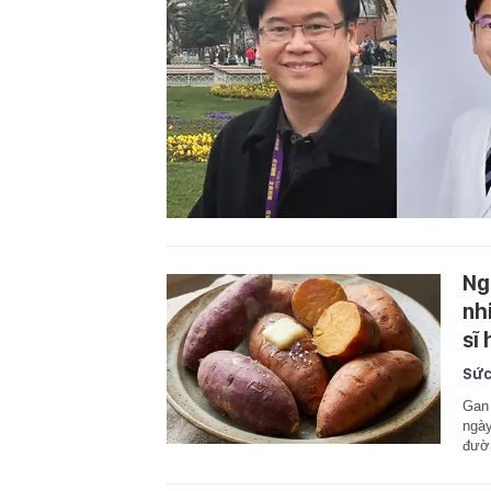
Ng
nh
sĩ 
Sức
Gan 
ngày
đườn