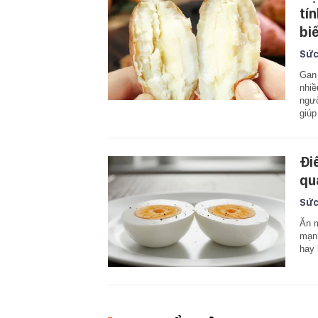
tí
bi
Sức
Gan 
nhiề
ngườ
giú
Đi
qu
Sức
Ăn m
mạnh
hay 