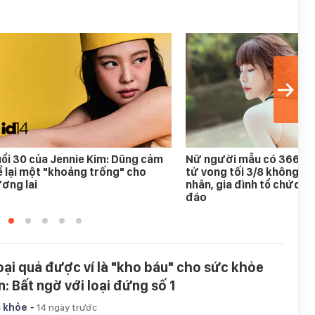
ổi 30 của Jennie Kim: Dũng cảm
Nữ người mẫu có 366.00
 lại một "khoảng trống" cho
tử vong tối 3/8 không r
ơng lai
nhân, gia đình tổ chức ta
đáo
loại quả được ví là "kho báu" cho sức khỏe
n: Bất ngờ với loại đứng số 1
-
 khỏe
14 ngày trước