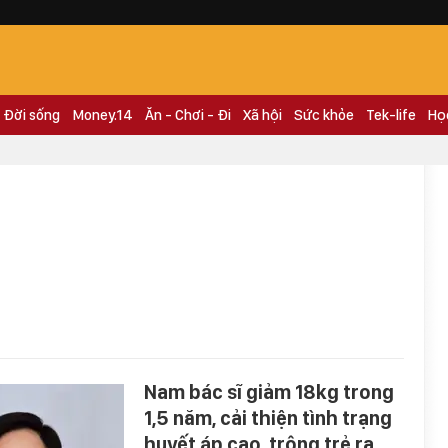
Đời sống
Money.14
Ăn - Chơi - Đi
Xã hội
Sức khỏe
Tek-life
Họ
Nam bác sĩ giảm 18kg trong
1,5 năm, cải thiện tình trạng
huyết áp cao, trông trẻ ra