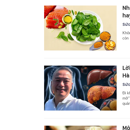
Nh
ha
Sức
Khôn
còn 
Lờ
Hà
Sức
Đi k
mỡ",
quản
Mộ