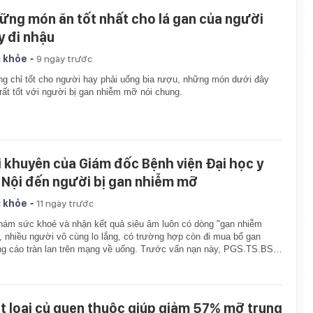
ững món ăn tốt nhất cho lá gan của người
y đi nhậu
-
 khỏe
9 ngày trước
g chỉ tốt cho người hay phải uống bia rượu, những món dưới đây
rất tốt với người bị gan nhiễm mỡ nói chung.
i khuyên của Giám đốc Bệnh viện Đại học y
 Nội đến người bị gan nhiễm mỡ
-
 khỏe
11 ngày trước
hám sức khoẻ và nhận kết quả siêu âm luôn có dòng "gan nhiễm
 nhiều người vô cùng lo lắng, có trường hợp còn đi mua bổ gan
g cáo tràn lan trên mạng về uống. Trước vấn nạn này, PGS.TS.BS…
t loại củ quen thuộc giúp giảm 57% mỡ trung