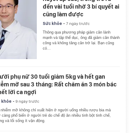
đến vài tuổi nhờ 3 bí quyết ai
cũng làm được
-
Sức khỏe
7 ngày trước
Thông qua phương pháp giảm cân lành
mạnh và tập thể dục, ông đã giảm cân thành
công và không tăng cân trở lại. Bạn cũng
có…
ười phụ nữ 30 tuổi giảm 5kg và hết gan
iễm mỡ sau 3 tháng: Rất chăm ăn 3 món bác
hết lời ca ngợi
-
 khỏe
9 ngày trước
nhiễm mỡ không chỉ xuất hiện ở người uống nhiều rượu bia mà
 càng phổ biến ở người trẻ do chế độ ăn nhiều tinh bột tinh chế,
g và lối sống ít vận động.