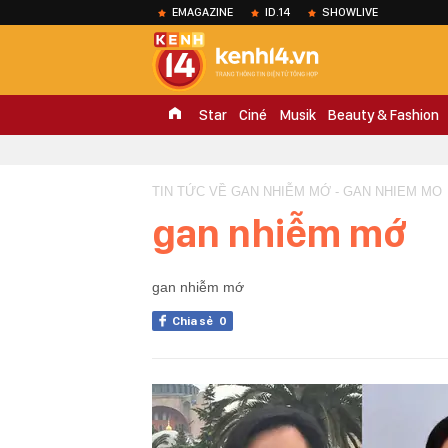
EMAGAZINE
ID.14
SHOWLIVE
Star
Ciné
Musik
Beauty & Fashion
TIN TỨC VỀ GAN NHIỄM MỚ - GAN NHIEM MO
gan nhiễm mớ
gan nhiễm mớ
Chia sẻ
0