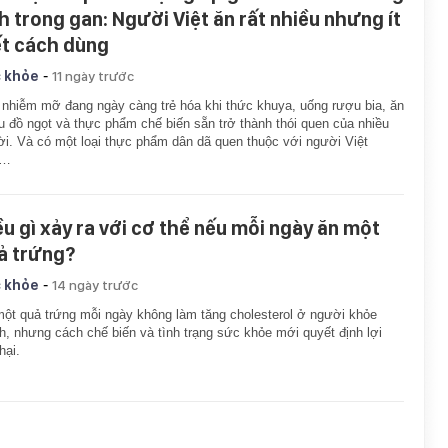
nh trong gan: Người Việt ăn rất nhiều nhưng ít
ết cách dùng
-
 khỏe
11 ngày trước
nhiễm mỡ đang ngày càng trẻ hóa khi thức khuya, uống rượu bia, ăn
u đồ ngọt và thực phẩm chế biến sẵn trở thành thói quen của nhiều
i. Và có một loại thực phẩm dân dã quen thuộc với người Việt
p…
ều gì xảy ra với cơ thể nếu mỗi ngày ăn một
ả trứng?
-
 khỏe
14 ngày trước
ột quả trứng mỗi ngày không làm tăng cholesterol ở người khỏe
, nhưng cách chế biến và tình trạng sức khỏe mới quyết định lợi
hại.