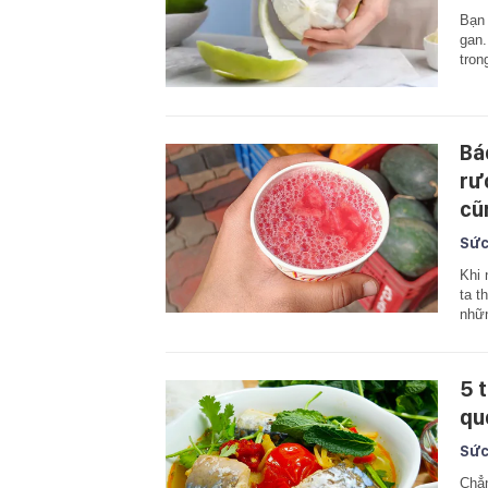
Bạn 
gan.
tron
Bá
rư
cũ
Sức
Khi 
ta t
nhữn
5 
qu
Sức
Chẳn