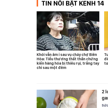
TIN NỔI BẬT KENH 14
Khói vẫn âm ỉ sau vụ cháy chợ Biên
Tu
Hòa: Tiểu thương thất thần chứng
để
kiến hàng hóa bị thiêu rụi, trắng tay
tư
chỉ sau một đêm
2 
ga
Sức