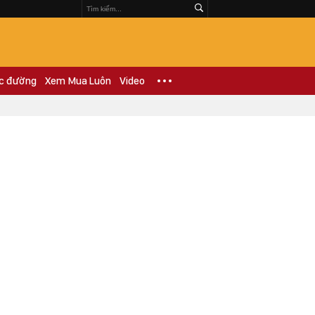
c đường
Xem Mua Luôn
Video