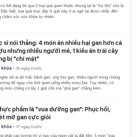
có thể đang bỏ qua 2 loại quả quen thuộc nhưng lại là "trợ thủ" cho lá
 Đặc biệt, loại quả mọc đầy ở quê này ít ai ngờ lại được nhắc đến
g chăm sóc sức khỏe tự nhiên.
c sĩ nói thẳng: 4 món ăn nhiều hại gan hơn cả
ợu nhưng nhiều người mê, 1 kiểu ăn trái cây
ng bị "chỉ mặt"
-
 khỏe
15 ngày trước
nghe nói ai đó mắc bệnh gan, ung thư gan, nhiều người trong chúng
hường đổ ngay cho thói quen uống nhiều rượu bia. Tuy nhiên, có
g món chẳng có lấy 1 giọt cồn mà "phá gan" chẳng kém.
thực phẩm là "vua dưỡng gan": Phục hồi,
ét mỡ gan cực giỏi
-
 khỏe
17 ngày trước
g phải cao lương mĩ vị hay của ngon vật lạ đắt tiền, 5 món "vua