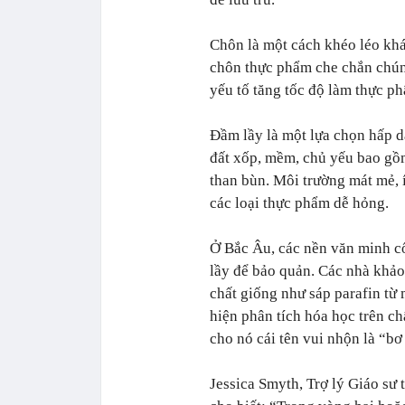
Chôn là một cách khéo léo khá
chôn thực phẩm che chắn chúng 
yếu tố tăng tốc độ làm thực ph
Đầm lầy là một lựa chọn hấp d
đất xốp, mềm, chủ yếu bao gồm
than bùn. Môi trường mát mẻ, í
các loại thực phẩm dễ hỏng.
Ở Bắc Âu, các nền văn minh cổ
lầy để bảo quản. Các nhà khả
chất giống như sáp parafin từ
hiện phân tích hóa học trên ch
cho nó cái tên vui nhộn là “bơ
Jessica Smyth, Trợ lý Giáo sư