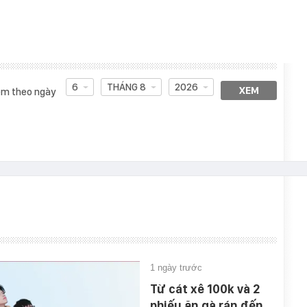
6
THÁNG 8
2026
XEM
m theo ngày
1 ngày trước
Từ cát xê 100k và 2
phiếu ăn gà rán đến