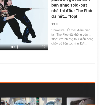
ban nhạc sold-out
nhà thi đấu: The Flob
đã hết… flop!
0
ShowLive · Ở thời điểm hiện
tại, The Flob đã không còn…
“flop” với những tour diễn riêng
cháy vé liên tục như ĐẠI…