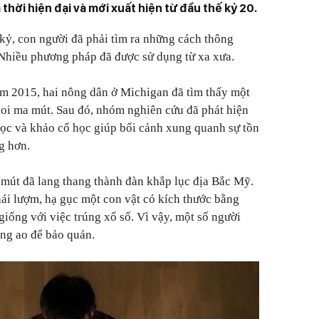
 thời hiện đại và mới xuất hiện từ đầu thế kỷ 20.
 kỷ, con người đã phải tìm ra những cách thông
Nhiều phương pháp đã được sử dụng từ xa xưa.
m 2015, hai nông dân ở Michigan đã tìm thấy một
oi ma mút. Sau đó, nhóm nghiên cứu đã phát hiện
ọc và khảo cổ học giúp bối cảnh xung quanh sự tồn
g hơn.
mút đã lang thang thành đàn khắp lục địa Bắc Mỹ.
ái lượm, hạ gục một con vật có kích thước bằng
iống với việc trúng xổ số. Vì vậy, một số người
ống ao để bảo quản.