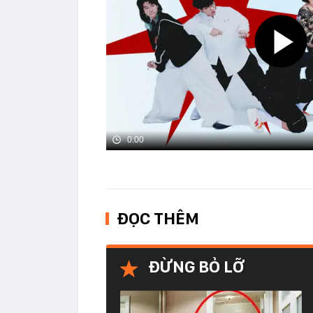
0:00
ĐỌC THÊM
ĐỪNG BỎ LỠ