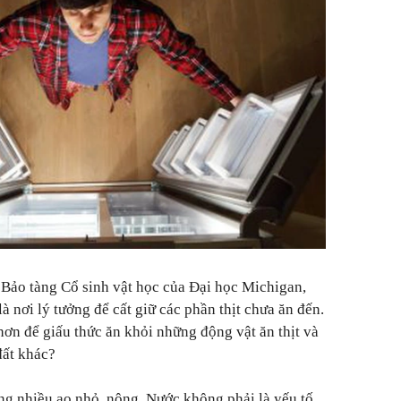
ý Bảo tàng Cổ sinh vật học của Đại học Michigan,
à nơi lý tưởng để cất giữ các phần thịt chưa ăn đến.
hơn để giấu thức ăn khỏi những động vật ăn thịt và
đất khác?
ong nhiều ao nhỏ, nông. Nước không phải là yếu tố