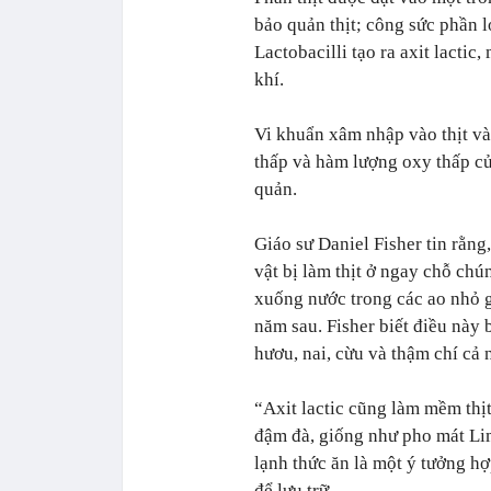
bảo quản thịt; công sức phần 
Lactobacilli tạo ra axit lacti
khí.
Vi khuẩn xâm nhập vào thịt và a
thấp và hàm lượng oxy thấp củ
quản.
Giáo sư Daniel Fisher tin rằng
vật bị làm thịt ở ngay chỗ chú
xuống nước trong các ao nhỏ g
năm sau. Fisher biết điều này 
hươu, nai, cừu và thậm chí cả 
“Axit lactic cũng làm mềm thịt
đậm đà, giống như pho mát Lim
lạnh thức ăn là một ý tưởng h
để lưu trữ.