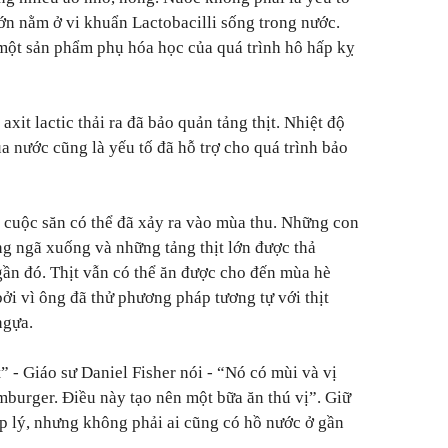
lớn nằm ở vi khuẩn Lactobacilli sống trong nước.
c, một sản phẩm phụ hóa học của quá trình hô hấp kỵ
xit lactic thải ra đã bảo quản tảng thịt. Nhiệt độ
a nước cũng là yếu tố đã hỗ trợ cho quá trình bảo
, cuộc săn có thể đã xảy ra vào mùa thu. Những con
ng ngã xuống và những tảng thịt lớn được thả
ần đó. Thịt vẫn có thể ăn được cho đến mùa hè
bởi vì ông đã thử phương pháp tương tự với thịt
ngựa.
” - Giáo sư Daniel Fisher nói - “Nó có mùi và vị
burger. Điều này tạo nên một bữa ăn thú vị”. Giữ
ợp lý, nhưng không phải ai cũng có hồ nước ở gần