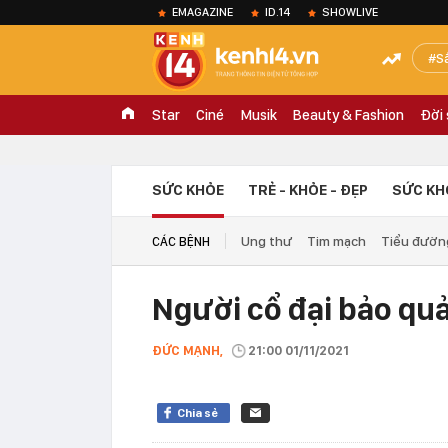
EMAGAZINE
ID.14
SHOWLIVE
S
Star
Ciné
Musik
Beauty & Fashion
Đời
SỨC KHỎE
TRẺ - KHỎE - ĐẸP
SỨC KH
Ung thư
Tim mạch
Tiểu đườn
CÁC BỆNH
Người cổ đại bảo qu
ĐỨC MẠNH,
21:00 01/11/2021
Chia sẻ