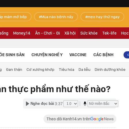
ắp mâm mở bếp
Mùa nào bệnh nấy
mẹo hay thử ngay
 sống
Money.14
Ăn - Chơi - Đi
Xã hội
Sức khỏe
Tek-life
Học
ỎE SINH SẢN
CHUYỆN NGHỀ Y
VACCINE
CÁC BỆNH
g
Gan thận
Cơ xương khớp
Tiêu hóa
Da liễu
Dinh dưỡng khỏe
ản thực phẩm như thế nào?
3:37
Nghe đọc bài
Theo dõi Kenh14.vn trên