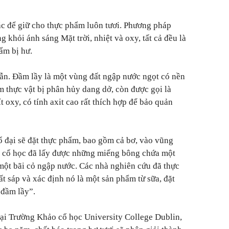
c để giữ cho thực phẩm luôn tươi. Phương pháp
khỏi ánh sáng Mặt trời, nhiệt và oxy, tất cả đều là
ẩm bị hư.
ẫn. Đầm lầy là một vùng đất ngập nước ngọt có nền
 thực vật bị phân hủy dang dở, còn được gọi là
t oxy, có tính axit cao rất thích hợp để bảo quản
 đại sẽ đặt thực phẩm, bao gồm cả bơ, vào vũng
o cổ học đã lấy được những miếng bông chứa một
 một bãi cỏ ngập nước. Các nhà nghiên cứu đã thực
ất sáp và xác định nó là một sản phẩm từ sữa, đặt
 đầm lầy”.
 tại Trường Khảo cổ học University College Dublin,