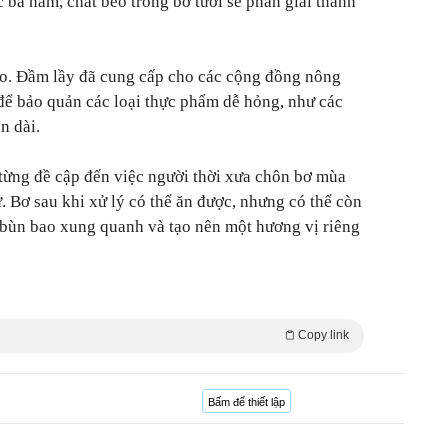
 ba năm, chất béo trong bơ tươi sẽ phân giải thành
béo. Đầm lầy đã cung cấp cho các cộng đồng nông
để bảo quản các loại thực phẩm dễ hỏng, như các
n dài.
từng đề cập đến việc người thời xưa chôn bơ mùa
ữ. Bơ sau khi xử lý có thể ăn được, nhưng có thể còn
 bùn bao xung quanh và tạo nên một hương vị riêng
Copy link
Bấm để thiết lập