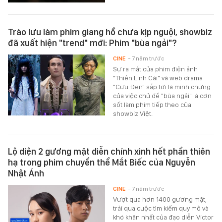
Trào lưu làm phim giang hồ chưa kịp nguội, showbiz
đã xuất hiện "trend" mới: Phim "bùa ngải"?
CINE
- 7 năm trước
Sự ra mắt của phim điện ảnh
"Thiên Linh Cái" và web drama
"Cừu Đen" sắp tới là minh chứng
của việc chủ đề "bùa ngải" là cơn
sốt làm phim tiếp theo của
showbiz Việt.
Lộ diện 2 gương mặt diễn chính xinh hết phần thiên
hạ trong phim chuyển thể Mắt Biếc của Nguyễn
Nhật Ánh
CINE
- 7 năm trước
Vượt qua hơn 1400 gương mặt,
trải qua cuộc tìm kiếm quy mô và
khó khăn nhất của đạo diễn Victor