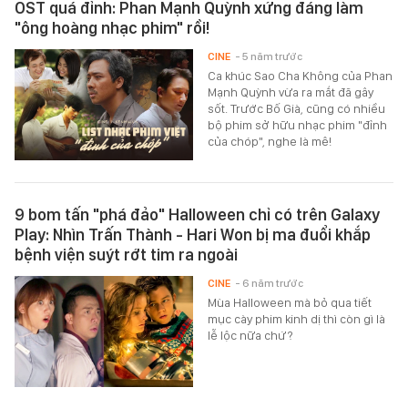
OST quá đỉnh: Phan Mạnh Quỳnh xứng đáng làm
"ông hoàng nhạc phim" rồi!
CINE
- 5 năm trước
Ca khúc Sao Cha Không của Phan
Mạnh Quỳnh vừa ra mắt đã gây
sốt. Trước Bố Già, cũng có nhiều
bộ phim sở hữu nhạc phim "đỉnh
của chóp", nghe là mê!
9 bom tấn "phá đảo" Halloween chỉ có trên Galaxy
Play: Nhìn Trấn Thành - Hari Won bị ma đuổi khắp
bệnh viện suýt rớt tim ra ngoài
CINE
- 6 năm trước
Mùa Halloween mà bỏ qua tiết
mục cày phim kinh dị thì còn gì là
lễ lộc nữa chứ?