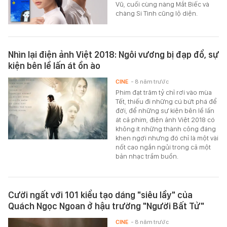
Vũ, cuối cùng nàng Mắt Biếc và
chàng Si Tình cũng lộ diện.
Nhìn lại điện ảnh Việt 2018: Ngôi vương bị đạp đổ, sự
kiện bên lề lấn át ồn ào
CINE
- 8 năm trước
Phim đạt trăm tỷ chỉ rơi vào mùa
Tết, thiếu đi những cú bứt phá để
đời, để những sự kiện bên lề lấn
át cả phim, điện ảnh Việt 2018 có
không ít những thành công đáng
khen ngợi nhưng đó chỉ là một vài
nốt cao ngắn ngủi trong cả một
bản nhạc trầm buồn.
Cười ngất với 101 kiểu tạo dáng "siêu lầy" của
Quách Ngọc Ngoan ở hậu trường "Người Bất Tử"
CINE
- 8 năm trước