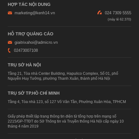
HỢP TÁC NỘI DUNG
marketing@kenh14.vn
024 7309 5555
HỖ TRỢ QUẢNG CÁO
giaitrixahoi@admicro.vn
02473007108
TRỤ SỞ HÀ NỘI
Tầng 21, Tòa nhà Center Building, Hapulico Complex, Số 01, phố
Nguyễn Huy Tưởng, phường Thanh Xuân, thành phố Hà Nội
TRỤ SỞ TP.HỒ CHÍ MINH
Tầng 4, Tòa nhà 123, số 127 Võ Văn Tần, Phường Xuân Hòa, TPHCM
Giấy phép thiết lập trang thông tin điện tử tổng hợp trên mạng số
2215/GP-TTĐT do Sở Thông tin và Truyền thông Hà Nội cấp ngày 10
tháng 4 năm 2019