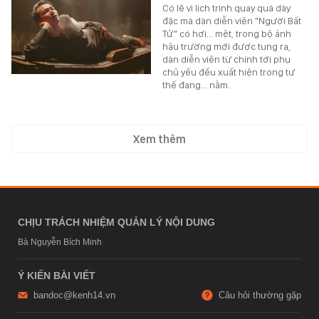
Có lẽ vì lịch trình quay quá dày
đặc mà dàn diễn viên "Người Bất
Tử" có hơi... mệt, trong bộ ảnh
hậu trường mới được tung ra,
dàn diễn viên từ chính tới phụ
chủ yếu đều xuất hiện trong tư
thế đang... nằm.
Xem thêm
CHỊU TRÁCH NHIỆM QUẢN LÝ NỘI DUNG
Bà Nguyễn Bích Minh
Ý KIẾN BÀI VIẾT
bandoc@kenh14.vn
Câu hỏi thường gặp