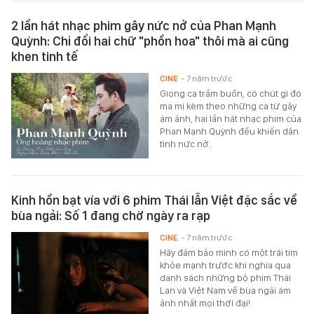
2 lần hát nhạc phim gây nức nở của Phan Mạnh
Quỳnh: Chỉ đổi hai chữ "phồn hoa" thôi mà ai cũng
khen tinh tế
CINE
- 7 năm trước
Giọng ca trầm buồn, có chút gì đó
ma mị kèm theo những ca từ gây
ám ảnh, hai lần hát nhạc phim của
Phan Mạnh Quỳnh đều khiến dân
tình nức nở.
Kinh hồn bạt vía với 6 phim Thái lẫn Việt đặc sắc về
bùa ngải: Số 1 đang chờ ngày ra rạp
CINE
- 7 năm trước
Hãy đảm bảo mình có một trái tim
khỏe mạnh trước khi nghía qua
danh sách những bộ phim Thái
Lan và Việt Nam về bùa ngải ám
ảnh nhất mọi thời đại!