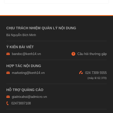
CHỊU TRÁCH NHIỆM QUẢN LÝ NỘI DUNG
Bà Nguyễn Bích Minh
Ý KIẾN BÀI VIẾT
bandoc@kenh14.vn
Câu hỏi thường gặp
HỢP TÁC NỘI DUNG
marketing@kenh14.vn
024 7309 5555
HỖ TRỢ QUẢNG CÁO
giaitrixahoi@admicro.vn
02473007108