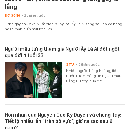
lắng
ĐỜI SỐNG
- 2 tháng trước
Từng gây chú ý khi xuất hiện tại Người Ấy Là Ai song sau đó cô nàng
hoàn toàn biến mất khỏi MXH.
Người mẫu từng tham gia Người Ấy Là Ai đột ngột
qua đời ở tuổi 33
STAR
- 3 tháng trước
Nhiều người bàng hoàng, tiếc
nuối trước thông tin người mẫu
Bằng Dương qua đời.
Hôn nhân của Nguyễn Cao Kỳ Duyên và chồng Tây:
Tiết lộ nhiều lần "trên bờ vực", giờ ra sao sau 6
năm?