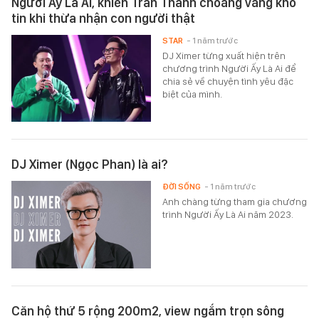
Người Ấy Là Ai, khiến Trấn Thành choáng váng khó
tin khi thừa nhận con người thật
STAR
- 1 năm trước
DJ Ximer từng xuất hiện trên
chương trình Người Ấy Là Ai để
chia sẻ về chuyện tình yêu đặc
biệt của mình.
DJ Ximer (Ngọc Phan) là ai?
ĐỜI SỐNG
- 1 năm trước
Anh chàng từng tham gia chương
trình Người Ấy Là Ai năm 2023.
Căn hộ thứ 5 rộng 200m2, view ngắm trọn sông