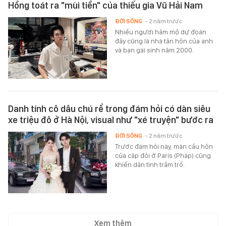
Hồng toát ra "mùi tiền" của thiếu gia Vũ Hải Nam
ĐỜI SỐNG
- 2 năm trước
Nhiều người hâm mộ dự đoán
đây cũng là nhà tân hôn của anh
và bạn gái sinh năm 2000.
Danh tính cô dâu chú rể trong đám hỏi có dàn siêu
xe triệu đô ở Hà Nội, visual như "xé truyện" bước ra
ĐỜI SỐNG
- 2 năm trước
Trước đám hỏi này, màn cầu hôn
của cặp đôi ở Paris (Pháp) cũng
khiến dân tình trầm trồ.
Xem thêm