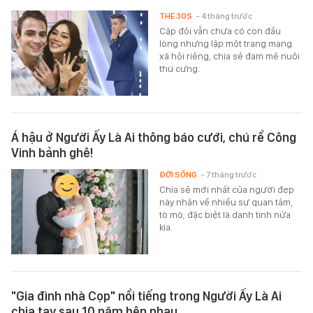
THE 30S
- 4 tháng trước
Cặp đôi vẫn chưa có con đầu
lòng nhưng lập một trang mạng
xã hội riêng, chia sẻ đam mê nuôi
thú cưng.
Á hậu ở Người Ấy Là Ai thông báo cưới, chú rể Công
Vinh bảnh ghê!
ĐỜI SỐNG
- 7 tháng trước
Chia sẻ mới nhất của người đẹp
này nhận về nhiều sự quan tâm,
tò mò, đặc biệt là danh tính nửa
kia.
"Gia đình nhà Cọp" nổi tiếng trong Người Ấy Là Ai
chia tay sau 10 năm bên nhau