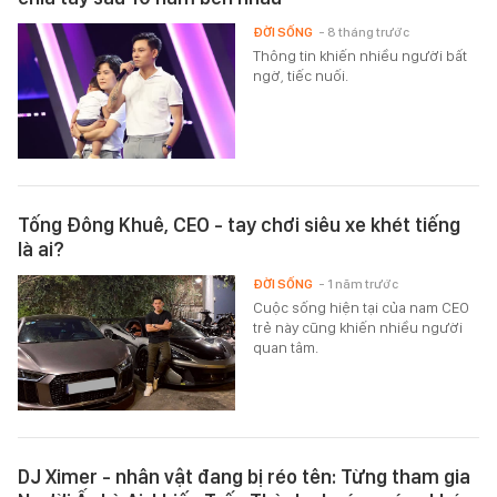
ĐỜI SỐNG
- 8 tháng trước
Thông tin khiến nhiều người bất
ngờ, tiếc nuối.
Tống Đông Khuê, CEO - tay chơi siêu xe khét tiếng
là ai?
ĐỜI SỐNG
- 1 năm trước
Cuộc sống hiện tại của nam CEO
trẻ này cũng khiến nhiều người
quan tâm.
DJ Ximer - nhân vật đang bị réo tên: Từng tham gia