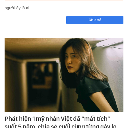
người ấy là ai
Chia sẻ
Phát hiện 1 mỹ nhân Việt đã “mất tích”
suốt 5 năm, chia sẻ cuối cùng từng gây lo