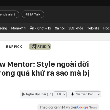
rends alert
B&F Talk
 sống
Money.14
Ăn - Chơi - Đi
Xã hội
Sức khỏe
Tek-life
Học
N
B&F PICK
w Mentor: Style ngoài đời
rong quá khứ ra sao mà bị
1:41
Nghe đọc bài
Theo dõi Kenh14.vn trên