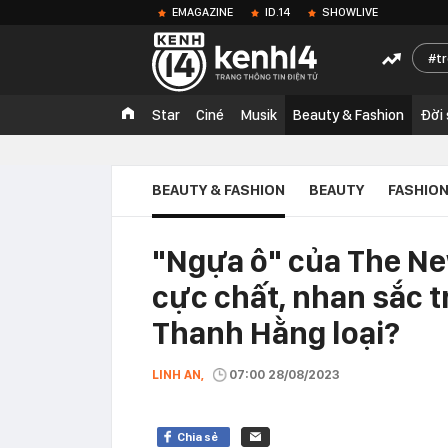
EMAGAZINE
ID.14
SHOWLIVE
t
Star
Ciné
Musik
Beauty & Fashion
Đời
BEAUTY & FASHION
BEAUTY
FASHIO
"Ngựa ô" của The Ne
cực chất, nhan sắc t
Thanh Hằng loại?
LINH AN,
07:00 28/08/2023
Chia sẻ