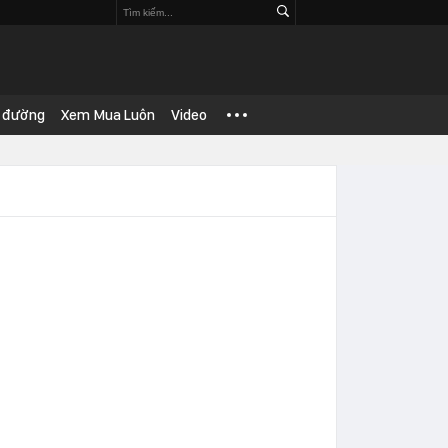
 đường
Xem Mua Luôn
Video