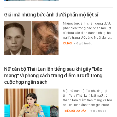
Giải mã những bức ảnh dưới phần mộ liệt sĩ
Những bức ảnh chân dung được
phát hiện trong các phần mộ liệt
sĩ chưa xác định danh tính tại hai
nghĩa trang ở Quảng Ngãi đang…
XÃ HỘI
-
6 giờ trước
Nữ cán bộ Thái Lan lên tiếng sau khi gây "bão
mạng" vì phong cách trang điểm rực rỡ trong
cuộc họp ngân sách
Một nữ cán bộ địa phương tại
tỉnh Yala (Thái Lan) bất ngờ trở
thành tâm điểm trên mạng xã hội
sau khi hình ảnh tham gia cuộc…
THẾ GIỚI ĐÓ ĐÂY
-
6 giờ trước