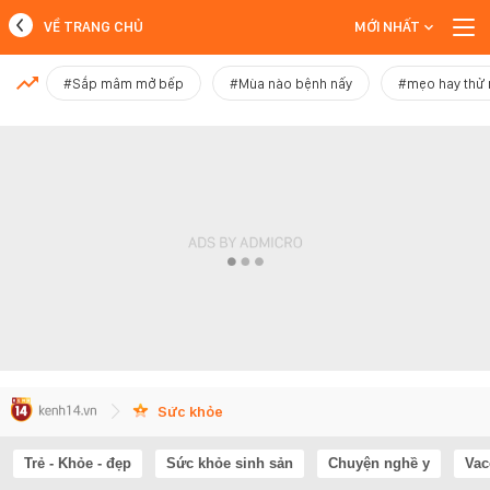
VỀ TRANG CHỦ
MỚI NHẤT
MỚI NHẤT
#Sắp mâm mở bếp
#Mùa nào bệnh nấy
#mẹo hay thử
Xem thêm
Sức khỏe
Trẻ - Khỏe - đẹp
Sức khỏe sinh sản
Chuyện nghề y
Vac