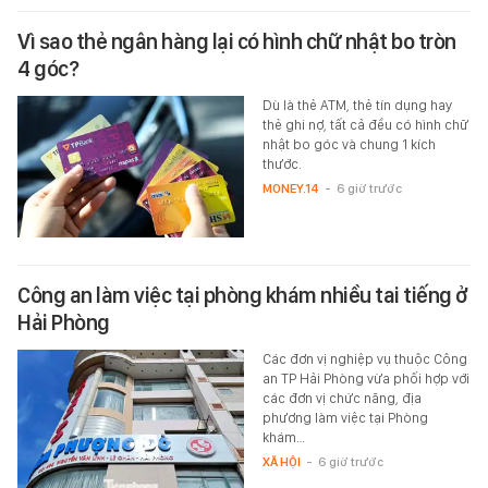
Vì sao thẻ ngân hàng lại có hình chữ nhật bo tròn
4 góc?
Dù là thẻ ATM, thẻ tín dụng hay
thẻ ghi nợ, tất cả đều có hình chữ
nhật bo góc và chung 1 kích
thước.
MONEY.14
-
6 giờ trước
Công an làm việc tại phòng khám nhiều tai tiếng ở
Hải Phòng
Các đơn vị nghiệp vụ thuộc Công
an TP Hải Phòng vừa phối hợp với
các đơn vị chức năng, địa
phương làm việc tại Phòng
khám…
XÃ HỘI
-
6 giờ trước