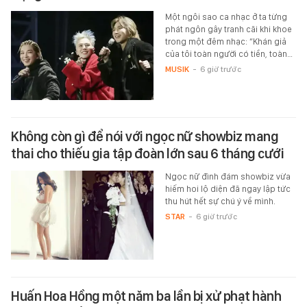
Một ngôi sao ca nhạc ở ta từng
phát ngôn gây tranh cãi khi khoe
trong một đêm nhạc: “Khán giả
của tôi toàn người có tiền, toàn…
MUSIK
-
6 giờ trước
Không còn gì để nói với ngọc nữ showbiz mang
thai cho thiếu gia tập đoàn lớn sau 6 tháng cưới
Ngọc nữ đình đám showbiz vừa
hiếm hoi lộ diện đã ngay lập tức
thu hút hết sự chú ý về mình.
STAR
-
6 giờ trước
Huấn Hoa Hồng một năm ba lần bị xử phạt hành