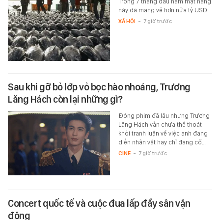
Trong 7 tháng đầu năm mặt hàng
này đã mang về hơn nửa tỷ USD.
XÃ HỘI
-
7 giờ trước
Sau khi gỡ bỏ lớp vỏ bọc hào nhoáng, Trương
Lăng Hách còn lại những gì?
Đóng phim đã lâu nhưng Trương
Lăng Hách vẫn chưa thể thoát
khỏi tranh luận về việc anh đang
diễn nhân vật hay chỉ đang cố…
CINE
-
7 giờ trước
Concert quốc tế và cuộc đua lấp đầy sân vận
động