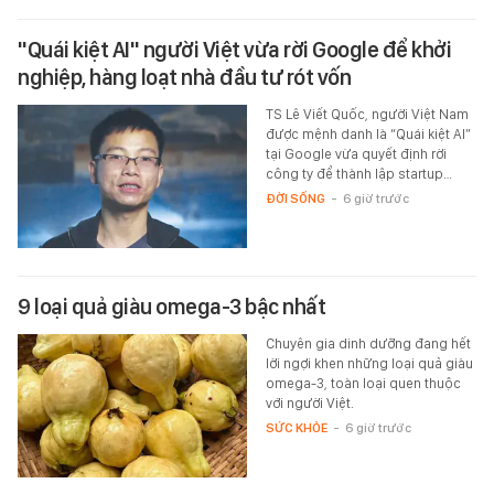
"Quái kiệt AI" người Việt vừa rời Google để khởi
nghiệp, hàng loạt nhà đầu tư rót vốn
TS Lê Viết Quốc, người Việt Nam
được mệnh danh là “Quái kiệt AI”
tại Google vừa quyết định rời
công ty để thành lập startup…
ĐỜI SỐNG
-
6 giờ trước
9 loại quả giàu omega-3 bậc nhất
Chuyên gia dinh dưỡng đang hết
lời ngợi khen những loại quả giàu
omega-3, toàn loại quen thuộc
với người Việt.
SỨC KHỎE
-
6 giờ trước