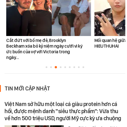
Cắt đứt với bố mẹ đẻ, Brooklyn
Mối quan hệ giữa
Beckham xóa bỏ kỷ niệm ngày cưới vì ký
HIEUTHUHAI
ức buồn của vợ với Victoria trong
ngày…
TIN MỚI CẬP NHẬT
Việt Nam sở hữu một loại cá giàu protein hơn cá
hồi, được mệnh danh "siêu thực phẩm": Vừa thu
về hơn 500 triệu USD, người Mỹ cực kỳ ưa chuộng