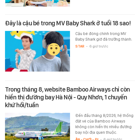
Đây là cậu bé trong MV Baby Shark ở tuổi 18 sao!
Cậu bé đóng chính trong MV
Baby Shark giờ đã trưởng thành.
STAR
-
6 giờ trước
Trong tháng 8, website Bamboo Airways chỉ còn
hiển thị đường bay Hà Nội - Quy Nhơn, 1 chuyến
khứ hồi/tuần
Đến đầu tháng 8/2026, hệ thống
đặt vé của Bamboo Airways
không còn hiển thị nhiều đường
bay nội địa quen thuộc.
ĂN - CHƠI - ĐI
-
6 giờ trước