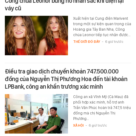
Công chúa Leonor bùng nổ nhan sắc khi diện lại
váy cũ
Xuất hiện tại Cung điện Marivent
trong một sự kiện quan trọng của
Hoàng gia Tây Ban Nha, Công
chúa Leonor tiếp tục nhận được…
THẾ GIỚI ĐÓ ĐÂY
-
6 giờ trước
Điều tra giao dịch chuyển khoản 747.500.000
đồng của Nguyễn Thị Phương Hoa đến tài khoản
LPBank, công an khẩn trương xác minh
Công an xã Vĩnh Mỹ (Cà Mau) đã
phối hợp xác minh, hỗ trợ anh
Trần Văn Phúc hoàn trả 747,5 triệu
đồng mà chị Nguyễn Thị
Phương…
XÃ HỘI
-
6 giờ trước