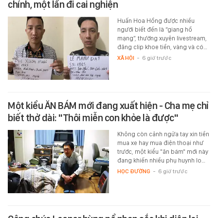
chính, một lần đi cai nghiện
Huấn Hoa Hồng được nhiều
người biết đến là “giang hồ
mạng”, thường xuyên livestream,
đăng clip khoe tiền, vàng và có…
XÃ HỘI
-
6 giờ trước
Một kiểu ĂN BÁM mới đang xuất hiện - Cha mẹ chỉ
biết thở dài: "Thôi miễn con khỏe là được"
Không còn cảnh ngửa tay xin tiền
mua xe hay mua điện thoại như
trước, một kiểu "ăn bám" mới này
đang khiến nhiều phụ huynh lo…
HỌC ĐƯỜNG
-
6 giờ trước