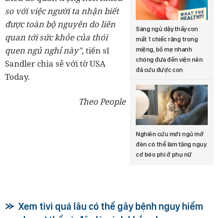
so với việc người ta nhận biết
được toàn bộ nguyên do liên
Sáng ngủ dậy thấy con
quan tới sức khỏe của thói
mất 1 chiếc răng trong
quen ngủ nghỉ này"
, tiến sĩ
miệng, bố mẹ nhanh
chóng đưa đến viện nên
Sandler chia sẻ với tờ USA
đã cứu được con
Today.
Theo People
Nghiên cứu mới: ngủ mở
đèn có thể làm tăng nguy
cơ béo phì ở phụ nữ
Xem tivi quá lâu có thể gây bệnh nguy hiểm