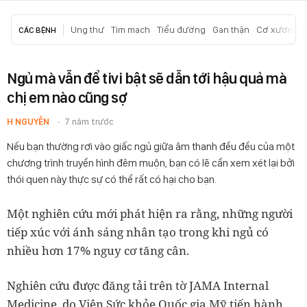
Ung thư
Tim mạch
Tiểu đường
Gan thận
Cơ xương k
CÁC BỆNH
Ngủ mà vẫn để tivi bật sẽ dẫn tới hậu quả mà
chị em nào cũng sợ
H NGUYỄN
7 năm trước
Nếu bạn thường rơi vào giấc ngủ giữa âm thanh đều đều của một
chương trình truyền hình đêm muộn, bạn có lẽ cần xem xét lại bởi
thói quen này thực sự có thể rất có hại cho bạn.
Một nghiên cứu mới phát hiện ra rằng, những người
tiếp xúc với ánh sáng nhân tạo trong khi ngủ có
nhiều hơn 17% nguy cơ tăng cân.
Nghiên cứu được đăng tải trên tờ JAMA Internal
Medicine, do Viện Sức khỏe Quốc gia Mỹ tiến hành,