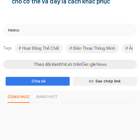
cho cơ thể và đây là cách khắc phục
Helino
Tags
Hoạt Động Thể Chất
Điện Thoại Thông Minh
Ánh S
Theo dõi Kenh14.vn trên
Chia sẻ
Sao chép link
CÙNG MỤC
ĐANG HOT