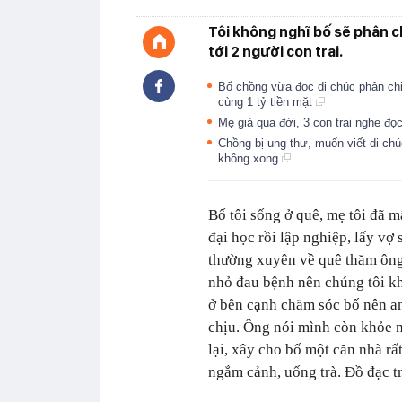
Tôi không nghĩ bố sẽ phân c
tới 2 người con trai.
Bố chồng vừa đọc di chúc phân chia
cùng 1 tỷ tiền mặt
Mẹ già qua đời, 3 con trai nghe đ
Chồng bị ung thư, muốn viết di chú
không xong
Bố tôi sống ở quê, mẹ tôi đã mấ
đại học rồi lập nghiệp, lấy vợ
thường xuyên về quê thăm ông 
nhỏ đau bệnh nên chúng tôi kh
ở bên cạnh chăm sóc bố nên a
chịu. Ông nói mình còn khỏe m
lại, xây cho bố một căn nhà rấ
ngắm cảnh, uống trà. Đồ đạc tr