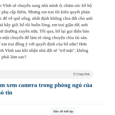
 Vĩnh sẽ chuyển sang nhà mình ở, chăm sóc bố hộ
ẽ phụ cấp thêm. Nhưng em trai tôi kiên quyết phản
ệc để về quê sống, nhất định không chia đất cho anh
 bây giờ, bố tôi buồn lòng, em trai giận dữ, anh
 thường xuyên nữa. Tối qua, bố lại gọi điện bảo
m một chuyến để làm rõ ràng chuyện chia tài sản.
ể em trai đồng ý với quyết định của bố nữa? Hơn
nh Vĩnh sau khi nhận nhà đất sẽ "trở mặt", không
ì phải làm sao?
Copy link
ám xem camera trong phòng ngủ của
ó tin
Bấm để thiết lập