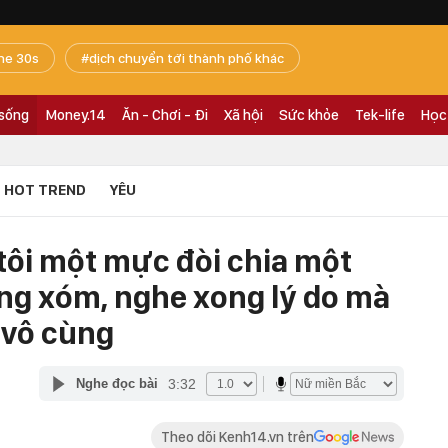
he 30s
dịch chuyển tới thành phố khác
 sống
Money.14
Ăn - Chơi - Đi
Xã hội
Sức khỏe
Tek-life
Học
HOT TREND
YÊU
 tôi một mực đòi chia một
ng xóm, nghe xong lý do mà
 vô cùng
3:32
Nghe đọc bài
Theo dõi Kenh14.vn trên