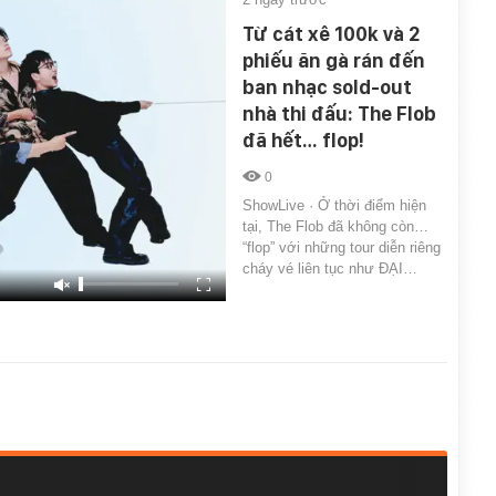
Từ cát xê 100k và 2
phiếu ăn gà rán đến
ban nhạc sold-out
nhà thi đấu: The Flob
đã hết… flop!
0
ShowLive · Ở thời điểm hiện
tại, The Flob đã không còn…
“flop” với những tour diễn riêng
cháy vé liên tục như ĐẠI…