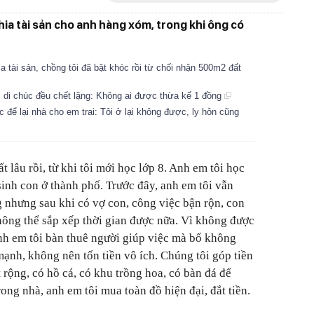
hia tài sản cho anh hàng xóm, trong khi ông có
 tài sản, chồng tôi đã bật khóc rồi từ chối nhận 500m2 đất
ọc di chúc đều chết lặng: Không ai được thừa kế 1 đồng
c để lại nhà cho em trai: Tôi ở lại không được, ly hôn cũng
t lâu rồi, từ khi tôi mới học lớp 8. Anh em tôi học
 sinh con ở thành phố. Trước đây, anh em tôi vẫn
nhưng sau khi có vợ con, công việc bận rộn, con
ông thể sắp xếp thời gian được nữa. Vì không được
nh em tôi bàn thuê người giúp việc mà bố không
ạnh, không nên tốn tiền vô ích. Chúng tôi góp tiền
t rộng, có hồ cá, có khu trồng hoa, có bàn đá để
ong nhà, anh em tôi mua toàn đồ hiện đại, đắt tiền.