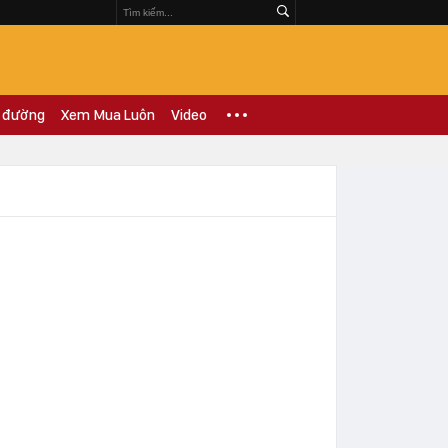
 đường
Xem Mua Luôn
Video