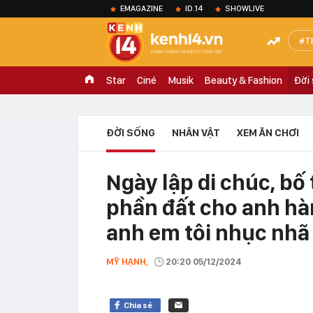
EMAGAZINE
ID.14
SHOWLIVE
T
Star
Ciné
Musik
Beauty & Fashion
Đời
ĐỜI SỐNG
NHÂN VẬT
XEM ĂN CHƠI
Ngày lập di chúc, bố
phần đất cho anh hà
anh em tôi nhục nhã
MỸ HẠNH,
20:20 05/12/2024
Chia sẻ