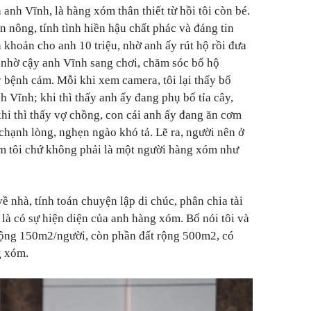
 anh Vĩnh, là hàng xóm thân thiết từ hồi tôi còn bé.
ần nông, tính tình hiền hậu chất phác và đáng tin
 khoản cho anh 10 triệu, nhờ anh ấy rút hộ rồi đưa
 nhờ cậy anh Vĩnh sang chơi, chăm sóc bố hộ
bệnh cảm. Mỗi khi xem camera, tôi lại thấy bố
 Vĩnh; khi thì thấy anh ấy đang phụ bố tỉa cây,
 khi thì thấy vợ chồng, con cái anh ấy đang ăn cơm
 chạnh lòng, nghẹn ngào khó tả. Lẽ ra, người nên ở
em tôi chứ không phải là một người hàng xóm như
về nhà, tính toán chuyện lập di chúc, phân chia tài
 là có sự hiện diện của anh hàng xóm. Bố nói tôi và
 rộng 150m2/người, còn phần đất rộng 500m2, có
g xóm.