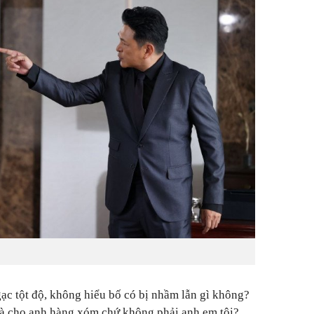
ạc tột độ, không hiểu bố có bị nhầm lẫn gì không?
nhà cho anh hàng xóm chứ không phải anh em tôi?