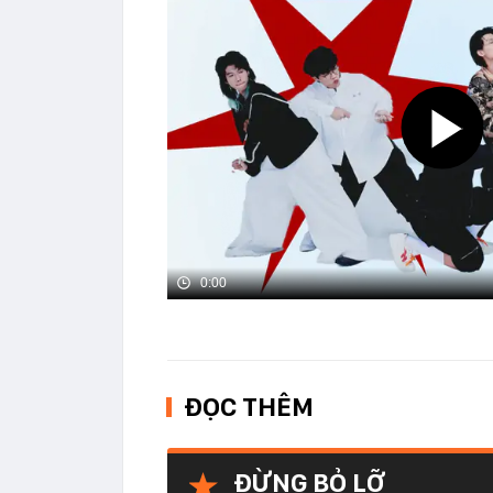
0:00
ĐỌC THÊM
ĐỪNG BỎ LỠ