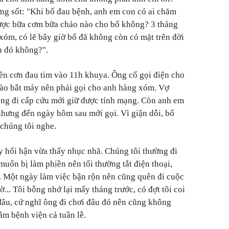
ửng sốt: "Khi bố đau bệnh, anh em con có ai chăm
ược bữa cơm bữa cháo nào cho bố không? 3 tháng
xóm, có lẽ bây giờ bố đã không còn có mặt trên đời
ện đó không?".
 lên cơn đau tim vào 11h khuya. Ông cố gọi điện cho
ào bắt máy nên phải gọi cho anh hàng xóm. Vợ
ông đi cấp cứu mới giữ được tính mạng. Còn anh em
 nhưng đến ngày hôm sau mới gọi. Vì giận dỗi, bố
chúng tôi nghe.
y hối hận vừa thấy nhục nhã. Chúng tôi thường đi
muốn bị làm phiền nên tối thường tắt điện thoại,
. Một ngày làm việc bận rộn nên cũng quên đi cuộc
... Tôi bỗng nhớ lại mấy tháng trước, có đợt tôi coi
âu, cứ nghĩ ông đi chơi đâu đó nên cũng không
ằm bệnh viện cả tuần lễ.