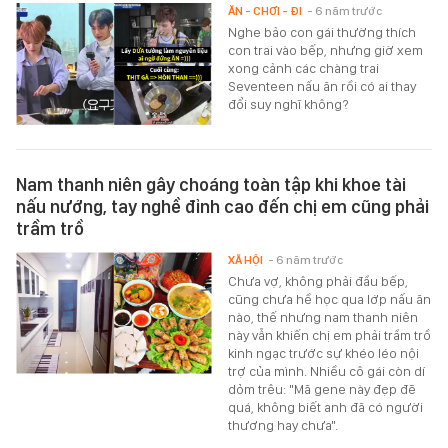
ĂN - CHƠI - ĐI
- 6 năm trước
Nghe bảo con gái thường thích
con trai vào bếp, nhưng giờ xem
xong cảnh các chàng trai
Seventeen nấu ăn rồi có ai thay
đổi suy nghĩ không?
Nam thanh niên gây choáng toàn tập khi khoe tài
nấu nướng, tay nghề đỉnh cao đến chị em cũng phải
trầm trồ
XÃ HỘI
- 6 năm trước
Chưa vợ, không phải đầu bếp,
cũng chưa hề học qua lớp nấu ăn
nào, thế nhưng nam thanh niên
này vẫn khiến chị em phải trầm trồ
kinh ngạc trước sự khéo léo nội
trợ của mình. Nhiều cô gái còn dí
dỏm trêu: "Mã gene này đẹp đẽ
quá, không biết anh đã có người
thương hay chưa".