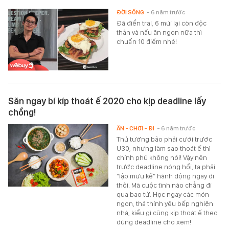
ĐỜI SỐNG
- 6 năm trước
Đã điển trai, 6 múi lại còn độc
thân và nấu ăn ngon nữa thì
chuẩn 10 điểm nhé!
Săn ngay bí kíp thoát ế 2020 cho kịp deadline lấy
chồng!
ĂN - CHƠI - ĐI
- 6 năm trước
Thủ tướng bảo phải cưới trước
U30, nhưng làm sao thoát ế thì
chính phủ không nói! Vậy nên
trước deadline nóng hổi, ta phải
“lập mưu kế” hành động ngay đi
thôi. Mà cuộc tình nào chẳng đi
qua bao tử. Học ngay các món
ngon, thả thính yêu bếp nghiện
nhà, kiểu gì cũng kịp thoát ế theo
đúng deadline cho xem!