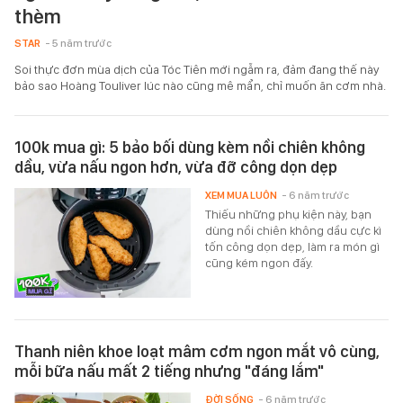
thèm
STAR
- 5 năm trước
Soi thực đơn mùa dịch của Tóc Tiên mới ngẫm ra, đảm đang thế này
bảo sao Hoàng Touliver lúc nào cũng mê mẩn, chỉ muốn ăn cơm nhà.
100k mua gì: 5 bảo bối dùng kèm nồi chiên không
dầu, vừa nấu ngon hơn, vừa đỡ công dọn dẹp
XEM MUA LUÔN
- 6 năm trước
Thiếu những phụ kiện này, bạn
dùng nồi chiên không dầu cực kì
tốn công dọn dẹp, làm ra món gì
cũng kém ngon đấy.
Thanh niên khoe loạt mâm cơm ngon mắt vô cùng,
mỗi bữa nấu mất 2 tiếng nhưng "đáng lắm"
ĐỜI SỐNG
- 6 năm trước