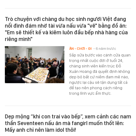
Trò chuyện với chàng du học sinh người Việt đang
nổi đình đám nhờ tài vừa nấu vừa "vẽ" bằng đồ ăn:
"Em sẽ thiết kế và kiêm luôn đầu bếp nhà hàng của
riêng mình"
ĂN - CHƠI - ĐI
- 6 năm trước
Sắp sửa bước vào cánh cửa quan
trọng nhất cuộc đời ở tuổi 24,
chàng sinh viên kiến trúc Đỗ
Xuân Hoàng đã quyết định không
dẹp bỏ bất cứ niềm đam mê nào,
ngược lại cậu sẽ tận dụng tất cả
để tạo nên phong cách riêng
trong lĩnh vực ẩm thực.
Dẹp mộng “khi con trai vào bếp”, xem cảnh các nam
thần Seventeen nấu ăn mà fangirl muốn thốt lên:
Mấy anh chỉ nên làm idol thôi!