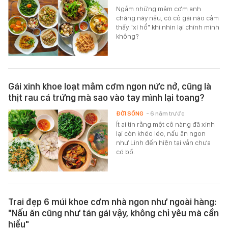
Ngắm những mâm cơm anh
chàng này nấu, có cô gái nào cảm
thấy "xí hổ" khi nhìn lại chính mình
không?
Gái xinh khoe loạt mâm cơm ngon nức nở, cũng là
thịt rau cá trứng mà sao vào tay mình lại toang?
ĐỜI SỐNG
- 6 năm trước
Ít ai tin rằng một cô nàng đã xinh
lại còn khéo léo, nấu ăn ngon
như Linh đến hiện tại vẫn chưa
có bồ.
Trai đẹp 6 múi khoe cơm nhà ngon như ngoài hàng:
"Nấu ăn cũng như tán gái vậy, không chỉ yêu mà cần
hiểu"