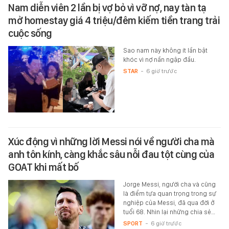
Nam diễn viên 2 lần bị vợ bỏ vì vỡ nợ, nay tàn tạ
mở homestay giá 4 triệu/đêm kiếm tiền trang trải
cuộc sống
Sao nam này không ít lần bật
khóc vì nợ nần ngập đầu.
STAR
-
6 giờ trước
Xúc động vì những lời Messi nói về người cha mà
anh tôn kính, càng khắc sâu nỗi đau tột cùng của
GOAT khi mất bố
Jorge Messi, người cha và cũng
là điểm tựa quan trọng trong sự
nghiệp của Messi, đã qua đời ở
tuổi 68. Nhìn lại những chia sẻ…
SPORT
-
6 giờ trước