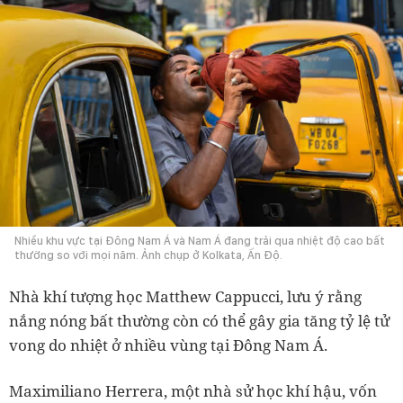
Nhiều khu vực tại Đông Nam Á và Nam Á đang trải qua nhiệt độ cao bất
thường so với mọi năm. Ảnh chụp ở Kolkata, Ấn Độ.
Nhà khí tượng học Matthew Cappucci, lưu ý rằng
nắng nóng bất thường còn có thể gây gia tăng tỷ lệ tử
vong do nhiệt ở nhiều vùng tại Đông Nam Á.
Maximiliano Herrera, một nhà sử học khí hậu, vốn