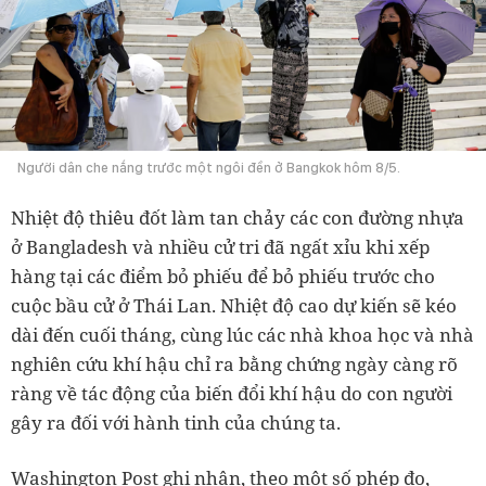
Người dân che nắng trước một ngôi đền ở Bangkok hôm 8/5.
Nhiệt độ thiêu đốt làm tan chảy các con đường nhựa
ở Bangladesh và nhiều cử tri đã ngất xỉu khi xếp
hàng tại các điểm bỏ phiếu để bỏ phiếu trước cho
cuộc bầu cử ở Thái Lan. Nhiệt độ cao dự kiến sẽ kéo
dài đến cuối tháng, cùng lúc các nhà khoa học và nhà
nghiên cứu khí hậu chỉ ra bằng chứng ngày càng rõ
ràng về tác động của biến đổi khí hậu do con người
gây ra đối với hành tinh của chúng ta.
Washington Post ghi nhận, theo một số phép đo,