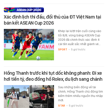
Xác định lịch thi đấu, đối thủ của ĐT Việt Nam tại
bán kết ASEAN Cup 2026
Khép lại lượt trận cuối cùng vào
tối 8/8, vòng bảng ASEAN Cup
2026 đã chính thức xác định 4
cái tên xuất sắc nhất giành vé…
SPORT
-
5 giờ trước
Hồng Thanh trước khi tụt dốc không phanh: Đi xe
hơi tiền tỷ, đeo đồng hồ Rolex, du lịch sang chảnh
Sau những biến động về tài
chính, Hồng Thanh chủ động tìm
kiếm thêm nhiều nguồn thu nhập
mới.
STAR
-
5 giờ trước