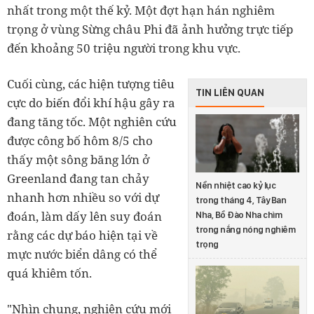
nhất trong một thế kỷ. Một đợt hạn hán nghiêm
trọng ở vùng Sừng châu Phi đã ảnh hưởng trực tiếp
đến khoảng 50 triệu người trong khu vực.
Cuối cùng, các hiện tượng tiêu
TIN LIÊN QUAN
cực do biến đổi khí hậu gây ra
đang tăng tốc. Một nghiên cứu
được công bố hôm 8/5 cho
thấy một sông băng lớn ở
Greenland đang tan chảy
Nền nhiệt cao kỷ lục
nhanh hơn nhiều so với dự
trong tháng 4, Tây Ban
đoán, làm dấy lên suy đoán
Nha, Bồ Đào Nha chìm
trong nắng nóng nghiêm
rằng các dự báo hiện tại về
trọng
mực nước biển dâng có thể
quá khiêm tốn.
"Nhìn chung, nghiên cứu mới