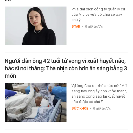
Phía đại diện công ty quản lý cũ
của Miu Lê vừa có chia sẻ gây
chú ý.
STAR
-
6 giờ trước
Người đàn ông 42 tuổi tử vong vì xuất huyết não,
bác sĩ nói thẳng: Thà nhịn còn hơn ăn sáng bằng 3
món
Vợ ông Cao òa khóc nức nở: "Mới
sáng nay ông ấy còn khỏe mạnh,
ăn sáng xong sao lại xuất huyết
não được cơ chứ?"
SỨC KHỎE
-
6 giờ trước