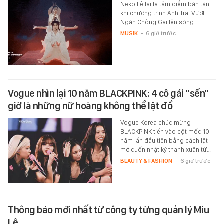
Neko Lê lại là tâm điểm bàn tán
khi chương trình Anh Trai Vượt
Ngàn Chông Gai lên sóng.
MUSIK
-
6 giờ trước
Vogue nhìn lại 10 năm BLACKPINK: 4 cô gái "sến"
giờ là những nữ hoàng không thể lật đổ
Vogue Korea chúc mừng
BLACKPINK tiến vào cột mốc 10
năm lần đầu tiên bằng cách lật
mở cuốn nhật ký thanh xuân từ…
BEAUTY & FASHION
-
6 giờ trước
Thông báo mới nhất từ công ty từng quản lý Miu
Lê