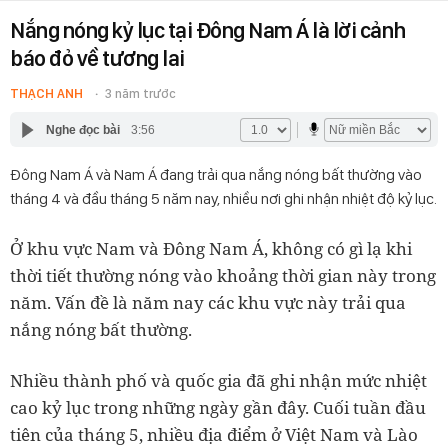
Nắng nóng kỷ lục tại Đông Nam Á là lời cảnh
báo đỏ về tương lai
THẠCH ANH
3 năm trước
Nghe đọc bài
3:56
Đông Nam Á và Nam Á đang trải qua nắng nóng bất thường vào
tháng 4 và đầu tháng 5 năm nay, nhiều nơi ghi nhận nhiệt độ kỷ lục.
Ở khu vực Nam và Đông Nam Á, không có gì lạ khi
thời tiết thường nóng vào khoảng thời gian này trong
năm. Vấn đề là năm nay các khu vực này trải qua
nắng nóng bất thường.
Nhiều thành phố và quốc gia đã ghi nhận mức nhiệt
cao kỷ lục trong những ngày gần đây. Cuối tuần đầu
tiên của tháng 5, nhiều địa điểm ở Việt Nam và Lào