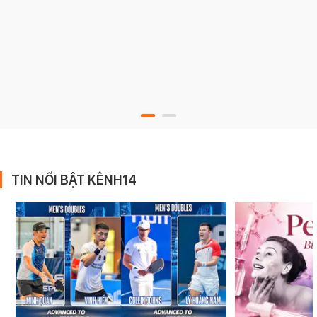
TIN NỔI BẬT KÊNH14