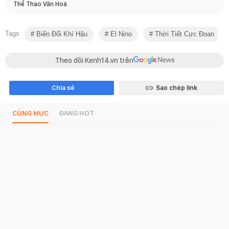
Thể Thao Văn Hoá
Tags
Biến Đổi Khí Hậu
El Nino
Thời Tiết Cực Đoan
Theo dõi Kenh14.vn trên
Chia sẻ
Sao chép link
CÙNG MỤC
ĐANG HOT