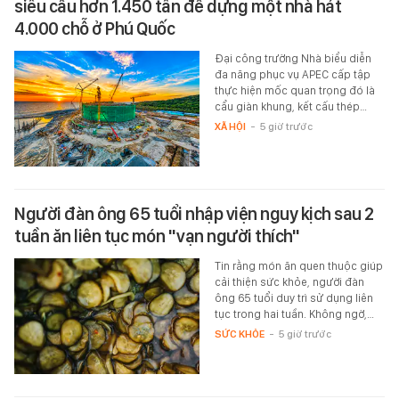
siêu cẩu hơn 1.450 tấn để dựng một nhà hát
4.000 chỗ ở Phú Quốc
Đại công trường Nhà biểu diễn
đa năng phục vụ APEC cấp tập
thực hiện mốc quan trọng đó là
cẩu giàn khung, kết cấu thép…
XÃ HỘI
-
5 giờ trước
Người đàn ông 65 tuổi nhập viện nguy kịch sau 2
tuần ăn liên tục món "vạn người thích"
Tin rằng món ăn quen thuộc giúp
cải thiện sức khỏe, người đàn
ông 65 tuổi duy trì sử dụng liên
tục trong hai tuần. Không ngờ,…
SỨC KHỎE
-
5 giờ trước