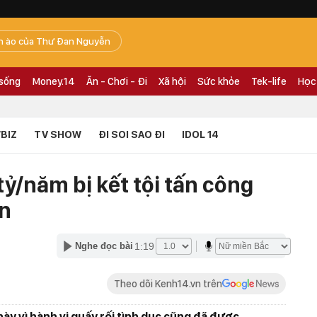
n ào của Thư Đan Nguyễn
 sống
Money.14
Ăn - Chơi - Đi
Xã hội
Sức khỏe
Tek-life
Học
BIZ
TV SHOW
ĐI SOI SAO ĐI
IDOL 14
tỷ/năm bị kết tội tấn công
ên
1:19
Nghe đọc bài
Theo dõi Kenh14.vn trên
ày vì hành vi quấy rối tình dục cũng đã được