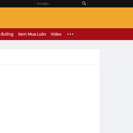
 đường
Xem Mua Luôn
Video