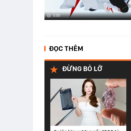
0:00
ĐỌC THÊM
ĐỪNG BỎ LỠ