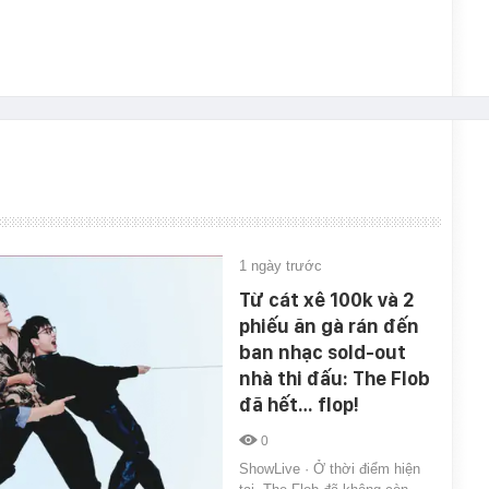
1 ngày trước
Từ cát xê 100k và 2
phiếu ăn gà rán đến
ban nhạc sold-out
nhà thi đấu: The Flob
đã hết… flop!
0
ShowLive · Ở thời điểm hiện