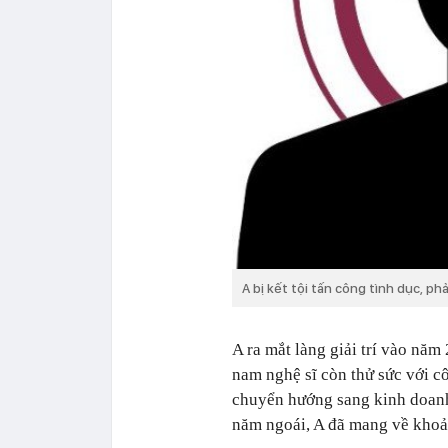
A bị kết tội tấn công tình dục, ph
A ra mắt làng giải trí vào năm 
nam nghệ sĩ còn thử sức với cô
chuyển hướng sang kinh doanh 
năm ngoái, A đã mang về khoản