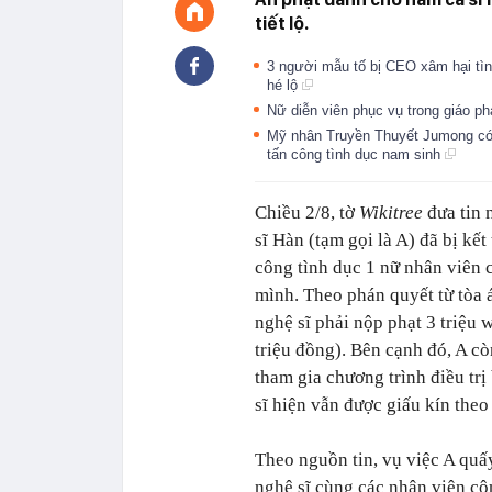
tiết lộ.
3 người mẫu tố bị CEO xâm hại tìn
hé lộ
Nữ diễn viên phục vụ trong giáo phá
Mỹ nhân Truyền Thuyết Jumong có
tấn công tình dục nam sinh
Chiều 2/8, tờ
Wikitree
đưa tin 
sĩ Hàn (tạm gọi là A) đã bị kết 
công tình dục 1 nữ nhân viên 
mình. Theo phán quyết từ tòa 
nghệ sĩ phải nộp phạt 3 triệu 
triệu đồng). Bên cạnh đó, A cò
tham gia chương trình điều trị
sĩ hiện vẫn được giấu kín theo
Theo nguồn tin, vụ việc A quấ
nghệ sĩ cùng các nhân viên cô