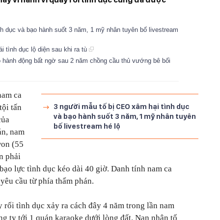
h dục và bạo hành suốt 3 năm, 1 mỹ nhân tuyên bố livestream
i tình dục lộ diện sau khi ra tù
 hành động bất ngờ sau 2 năm chồng cầu thủ vướng bê bối
nam ca
3 người mẫu tố bị CEO xâm hại tình dục
tội tấn
và bạo hành suốt 3 năm, 1 mỹ nhân tuyên
của
bố livestream hé lộ
án, nam
won (55
n phải
 bạo lực tình dục kéo dài 40 giờ. Danh tính nam ca
 yêu cầu từ phía thẩm phán.
y rối tình dục xảy ra cách đây 4 năm trong lần nam
ng ty tới 1 quán karaoke dưới lòng đất. Nạn nhân tố