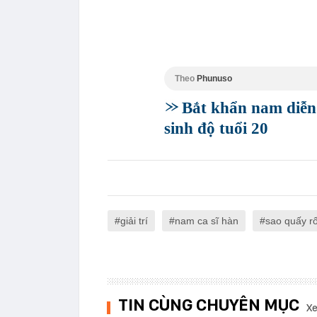
Theo
Phunuso
Bắt khẩn nam diễn 
sinh độ tuổi 20
giải trí
nam ca sĩ hàn
sao quấy rố
TIN CÙNG CHUYÊN MỤC
Xe