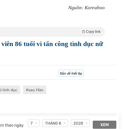
Nguồn: Koreaboo
Copy link
viên 86 tuổi vì tấn công tình dục nữ
Bấm để thiết lập
i tình dục
sao Hàn
7
THÁNG 8
2026
XEM
m theo ngày