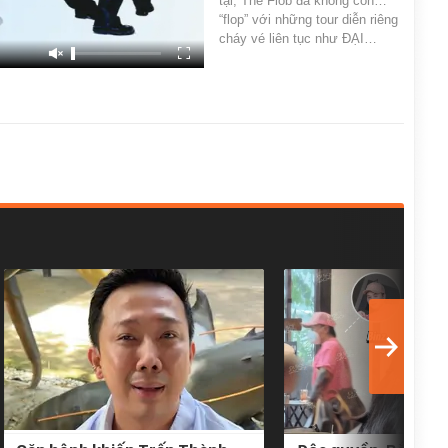
tại, The Flob đã không còn…
“flop” với những tour diễn riêng
cháy vé liên tục như ĐẠI…