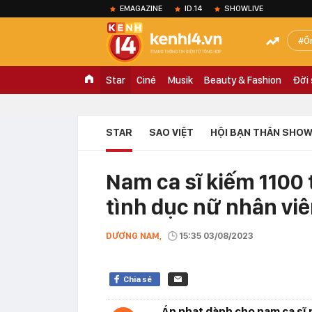
EMAGAZINE
ID.14
SHOWLIVE
Ồ
Star
Ciné
Musik
Beauty & Fashion
Đời
STAR
SAO VIỆT
HỘI BẠN THÂN SHOW
Nam ca sĩ kiếm 1100 
tình dục nữ nhân vi
DƯƠNG NAM,
15:35 03/08/2023
Chia sẻ
Án phạt dành cho nam ca sĩ n