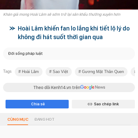
Khán giả mong Hoài Lâm sẽ sớm trở lại sân khấu thường xuyên hơn
Hoài Lâm khiến fan lo lắng khi tiết lộ lý do
không đi hát suốt thời gian qua
Đời sống pháp luật
Tags
Hoài Lâm
Sao Việt
Gương Mặt Thân Quen
Theo dõi Kenh14.vn trên
Chia sẻ
Sao chép link
CÙNG MỤC
ĐANG HOT