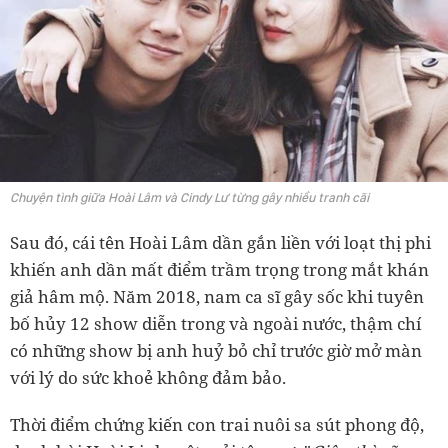
Chuyện tình giữa Hoài Lâm và Cindy Lư từng gây nhiều tranh cãi
Sau đó, cái tên Hoài Lâm dần gắn liền với loạt thị phi
khiến anh dần mất điểm trầm trọng trong mắt khán
giả hâm mộ. Năm 2018, nam ca sĩ gây sốc khi tuyên
bố hủy 12 show diễn trong và ngoài nước, thậm chí
có những show bị anh huỷ bỏ chỉ trước giờ mở màn
với lý do sức khoẻ không đảm bảo.
Thời điểm chứng kiến con trai nuôi sa sút phong độ,