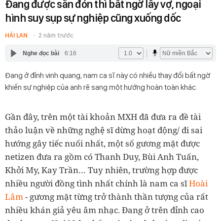
Đang được săn đón thì bất ngờ lấy vợ, ngoại
hình suy sụp sự nghiệp cũng xuống dốc
HẢI LAN
2 năm trước
Nghe đọc bài
6:16
Đang ở đỉnh vinh quang, nam ca sĩ này có nhiều thay đổi bất ngờ
khiến sự nghiệp của anh rẽ sang một hướng hoàn toàn khác.
Gần đây, trên một tài khoản MXH đã đưa ra đề tài
thảo luận về những nghệ sĩ dừng hoạt động/ đi sai
hướng gây tiếc nuối nhất, một số gương mặt được
netizen đưa ra gồm có Thanh Duy, Bùi Anh Tuấn,
Khởi My, Kay Trần… Tuy nhiên, trường hợp được
nhiều người đồng tình nhất chính là nam ca sĩ
Hoài
Lâm
- gương mặt từng trở thành thần tượng của rất
nhiều khán giả yêu âm nhạc. Đang ở trên đỉnh cao