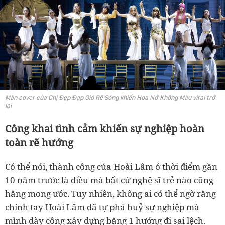
Màn cover của Chị Đẹp Đạp Gió Rẽ Sóng khiến Hoa Nở Không Màu viral trở
lại
Công khai tình cảm khiến sự nghiệp hoàn
toàn rẽ hướng
Có thể nói, thành công của Hoài Lâm ở thời điểm gần
10 năm trước là điều mà bất cứ nghệ sĩ trẻ nào cũng
hằng mong ước. Tuy nhiên, không ai có thể ngờ rằng
chính tay Hoài Lâm đã tự phá huỷ sự nghiệp mà
mình dày công xây dựng bằng 1 hướng đi sai lệch.