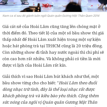
Nam ca sĩ sau đó giành luôn ngôi Quán quân Gương Mặt Thân Quen 2014
Giá cát-xê của Hoài Lâm cũng tăng lên chóng mặt ở
thời điểm đó. Theo tiết lộ của một số bầu show thì giá
thấp nhất để Hoài Lâm xuất hiện trong một sự kiện
hoặc hát phòng trà tại TP.HCM cũng là 20 triệu đồng.
Còn những show đi tỉnh hay nước ngoài thì chi phí sẽ
còn cao hơn rất nhiều. Và không phải có tiền là mời
được vì lịch của Hoài Lâm rất kín.
Giải thích vì sao Hoài Lâm hút khách như thế, một
bầu show từng cho cho biết: "
Hoài Lâm theo đuổi
dòng nhạc trữ tình, đây là thể loại nhạc rất được
khách phòng trà và kiều bào yêu thích. Cộng thêm
sức nóng của ngôi vị Quán quân Gương Mặt Thân