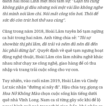
danh hài Hoài Linh mệt mỏi tâm sự: "
Giận thì cũng
không giận gì đâu nhưng nói một vài lần không nghe
thì mình nói làm chi. Nói mất công tốn hơi. Thôi để
sức đó còn trút hơi thở sau cùng".
Cũng trong năm 2018, Hoài Lâm tuyên bố tạm ngừng
ca hát trong hai năm. Anh từng chia sẻ: "
Tôi sợ
showbiz thị phi lắm, đã trải và nếm đủ nên đã đến
lúc phải dừng lại
". Quyết định về quê tạm ngưng hoạt
động nghệ thuật, Hoài Lâm còn làm nhiều nghề khác
nhau như chạy xe công nghệ, giao hàng để có thu
nhập và trang trải cuộc sống cho vợ con.
Tuy nhiên, vào cuối năm 2019, Hoài Lâm và Cindy
Lư xác nhận "đường ai nấy đi". Hậu chia tay, giọng ca
Hoa Nở Không Màu
chọn cuộc sống kín tiếng dưới
quê nhà Vĩnh Long. Nam ca sĩ từng gây sốc khi để lộ