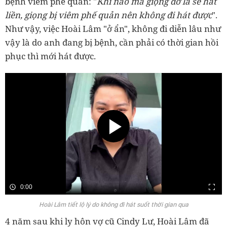
bệnh viêm phế quản: "
Khi nào mà giọng đỡ là sẽ hát
liền, giọng bị viêm phế quản nên không đi hát được
".
Như vậy, việc Hoài Lâm "ở ẩn", không đi diễn lâu như
vậy là do anh đang bị bệnh, cần phải có thời gian hồi
phục thì mới hát được.
0:00
Hoài Lâm tiết lộ lý do không đi hát suốt thời gian qua
4 năm sau khi ly hôn vợ cũ Cindy Lư, Hoài Lâm đã