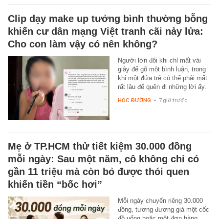
Clip dạy make up tưởng bình thường bỗng
khiến cư dân mạng Việt tranh cãi nảy lửa:
Cho con làm vậy có nên không?
Người lớn đôi khi chỉ mất vài
giây để gõ một bình luận, trong
khi một đứa trẻ có thể phải mất
rất lâu để quên đi những lời ấy.
HỌC ĐƯỜNG
-
7 giờ trước
Mẹ ở TP.HCM thử tiết kiệm 30.000 đồng
mỗi ngày: Sau một năm, cô không chỉ có
gần 11 triệu mà còn bỏ được thói quen
khiến tiền “bốc hơi”
Mỗi ngày chuyển riêng 30.000
đồng, tương đương giá một cốc
đồ uống hoặc một đơn hàng