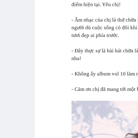
điểm hiện tại. Yêu chị!
- Âm nhạc của chị là thứ chữa 
người dù cuộc sống có đôi khi
tươi đẹp ai phía trước.
- Đây thực sự là bài hát chữa l
nha!
- Không ấy album vol 10 làm n
- Cảm ơn chị đã mang tới một b