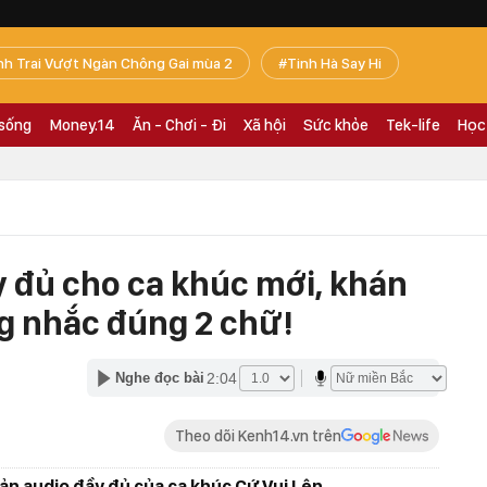
nh Trai Vượt Ngàn Chông Gai mùa 2
Tinh Hà Say Hi
 sống
Money.14
Ăn - Chơi - Đi
Xã hội
Sức khỏe
Tek-life
Học
 đủ cho ca khúc mới, khán
ng nhắc đúng 2 chữ!
2:04
Nghe đọc bài
Theo dõi Kenh14.vn trên
bản audio đầy đủ của ca khúc Cứ Vui Lên.