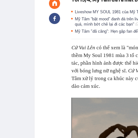
Liveshow MY SOUL 1981 của Mỹ T
Mỹ Tâm “bật mood” đanh đá trên l
quá, mình bớt chê lại đi các bạn"
Mỹ Tâm "đã căng": Hẹn gặp fan để 
Cứ Vui Lên
có thể xem là "món
thềm My Soul 1981 mùa 3 tổ c
tác, phần hình ảnh được thể h
với bóng lưng nữ nghệ sĩ.
Cứ V
Tâm xử lý trong ca khúc này 
dào cảm xúc.