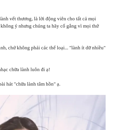
lành vết thương, là lời động viên cho tất cả mọi
 không ý nhưng chúng ta hãy cố gắng vì mọi thứ
ành, chứ không phải các thể loại... "lành ít dữ nhiều"
hạc chữa lành luôn đi ạ!
ài hát "chữa lành tâm hồn" ạ.