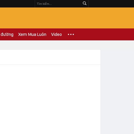
 đường
Xem Mua Luôn
Video