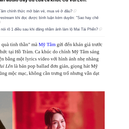
âm chính thức mở bán vé, mua vé ở đâu?
ivestream khi đọc được bình luận kém duyên: "Sao hay chê
nói rõ 1 điều sau khi đăng nhầm ảnh làm lộ Mai Tài Phến?
 quà tinh thần" mà
Mỹ Tâm
gửi đến khán giả trước
hức tại Hồ Tràm. Ca khúc do chính Mỹ Tâm sáng
iện bằng một lyrics video với hình ảnh nhẹ nhàng
ui Lên
là bản pop ballad đơn giản, giọng hát Mỹ
cũng mộc mạc, không cần trưng trổ nhưng vẫn dạt