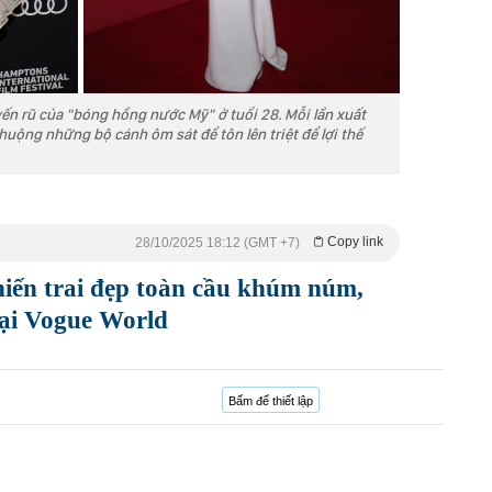
ến rũ của "bóng hồng nước Mỹ" ở tuổi 28. Mỗi lần xuất
huộng những bộ cánh ôm sát để tôn lên triệt để lợi thế
Copy link
28/10/2025 18:12 (GMT +7)
iến trai đẹp toàn cầu khúm núm,
tại Vogue World
Bấm để thiết lập