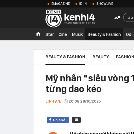
EMAGAZINE
ID.14
SHOWLIVE
t
Star
Ciné
Musik
Beauty & Fashion
Đời
BEAUTY & FASHION
BEAUTY
FASHIO
Mỹ nhân "siêu vòng 
từng dao kéo
LINH AN,
20:08 28/10/2025
Chia sẻ
Mỹ nhân này nói không với 