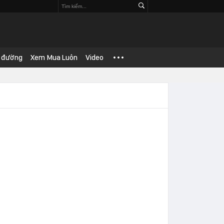
 đường
Xem Mua Luôn
Video