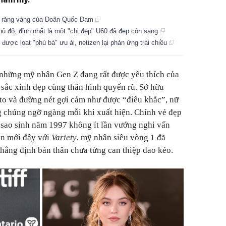
m răng vàng của Doãn Quốc Đam
thủ đô, đỉnh nhất là một "chị đẹp" U60 đã đẹp còn sang
i được loạt "phú bà" ưu ái, netizen lại phản ứng trái chiều
những mỹ nhân Gen Z đang rất được yêu thích của
sắc xinh đẹp cùng thân hình quyến rũ. Sở hữu
to và đường nét gợi cảm như được “điêu khắc”, nữ
g chúng ngỡ ngàng mỗi khi xuất hiện. Chính vẻ đẹp
 sao sinh năm 1997 không ít lần vướng nghi vấn
ấn mới đây với
Variety
, mỹ nhân siêu vòng 1 đã
khẳng định bản thân chưa từng can thiệp dao kéo.