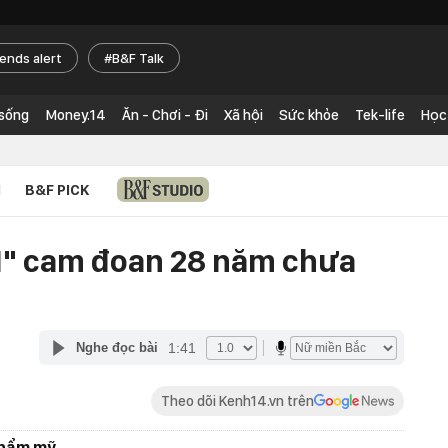
rends alert
B&F Talk
 sống
Money.14
Ăn - Chơi - Đi
Xã hội
Sức khỏe
Tek-life
Học
N
B&F PICK
1" cam đoan 28 năm chưa
1:41
Nghe đọc bài
Theo dõi Kenh14.vn trên
thẩm mỹ.