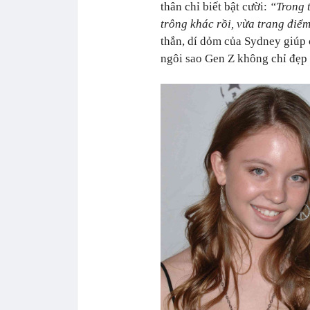
thân chỉ biết bật cười:
“Trong t
trông khác rồi, vừa trang điể
thắn, dí dỏm của Sydney giúp 
ngôi sao Gen Z không chỉ đẹp m