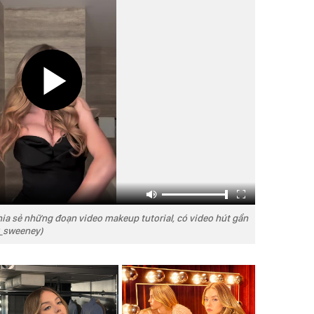
a sẻ những đoạn video makeup tutorial, có video hút gần
y_sweeney)