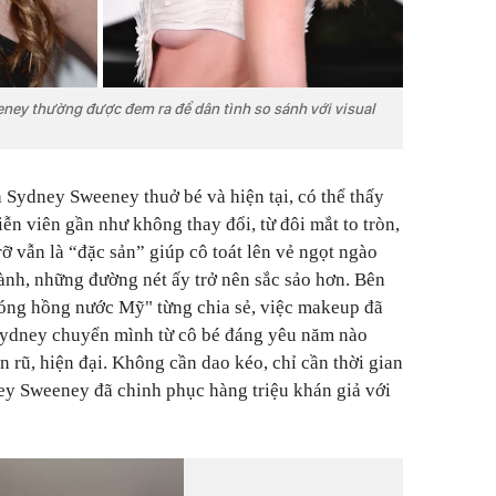
ney thường được đem ra để dân tình so sánh với visual
 Sydney Sweeney thuở bé và hiện tại, có thể thấy
ễn viên gần như không thay đổi, từ đôi mắt to tròn,
ỡ vẫn là “đặc sản” giúp cô toát lên vẻ ngọt ngào
hành, những đường nét ấy trở nên sắc sảo hơn. Bên
bóng hồng nước Mỹ" từng chia sẻ, việc makeup đã
Sydney chuyển mình từ cô bé đáng yêu năm nào
 rũ, hiện đại. Không cần dao kéo, chỉ cần thời gian
ey Sweeney đã chinh phục hàng triệu khán giả với