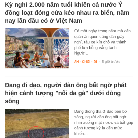
Kỳ nghỉ 2.000 năm tuổi khiến cả nước Ý
đồng loạt đóng cửa kéo nhau ra biển, năm
nay lần đầu có ở Việt Nam
Có một ngày trong năm mà đến
quán ăn quen cũng dán giấy
nghỉ, tàu xe kín chỗ và thành
phố lớn bỗng vắng tanh.
Người…
ĂN - CHƠI - ĐI
-
5 giờ trước
Đang đi dạo, người đàn ông bất ngờ phát
hiện cảnh tượng "nổi da gà" dưới dòng
sông
Đang thong thả đi dạo bên bờ
sông, người đàn ông bất ngờ
nhìn xuống mặt nước và bắt gặp
cảnh tượng kỳ lạ đến mức
khiến…