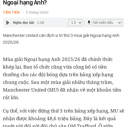
Ngoại hạng Anh?
TIÊN TIÊN
3 tháng trước
Nghe đọc bài
1:18
Manchester United cán địch vị trí thứ 3 mùa giải Ngoại hạng Anh
2025/26.
Mùa giải Ngoại hạng Anh 2025/26 đã chính thức
khép lại. Ban tổ chức cũng vừa công bố số tiền
thưởng cho các đội bóng dựa trên bảng xếp hạng
chung cuộc. Sau một mùa giải nhiều thăng trầm,
Manchester United (MU) đã nhận về một khoản tiền
rất lớn.
Cụ thể, với việc đứng thứ 3 trên bảng xếp hạng, MU sẽ
nhận được khoảng 48,6 triệu bảng. Đây là kết quả
tuyệt vời đối với đội chủ sân Old Trafford. Ở giữa