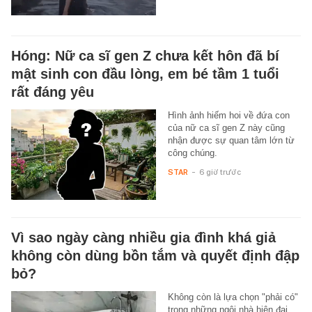
Hóng: Nữ ca sĩ gen Z chưa kết hôn đã bí
mật sinh con đầu lòng, em bé tầm 1 tuổi
rất đáng yêu
Hình ảnh hiếm hoi về đứa con
của nữ ca sĩ gen Z này cũng
nhận được sự quan tâm lớn từ
công chúng.
STAR
-
6 giờ trước
Vì sao ngày càng nhiều gia đình khá giả
không còn dùng bồn tắm và quyết định đập
bỏ?
Không còn là lựa chọn "phải có"
trong những ngôi nhà hiện đại,