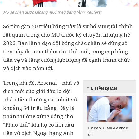
MU sẽ nhận được khoảng 48,6 triệu bảng (Ảnh: Reuters)
Số tiền gần 50 triệu bảng này là sự bổ sung tài chính
rất quan trọng cho MU trước kỳ chuyển nhượng hè
2026. Ban lãnh đạo đội bóng chắc chắn sẽ dùng số
tiền này để mua thêm cầu thủ mới, nâng cấp hàng
tiền vệ và tăng cường lực lượng để cạnh tranh chức
vô địch vào năm tới.
Trong khi đó, Arsenal – nhà vô
TIN LIÊN QUAN
địch mới của giải đấu là đội
nhận tiền thưởng cao nhất với
khoảng 54 triệu bảng. Đây là
phần thưởng xứng đáng cho
"Pháo thủ" khi họ có lần đầu
HLV Pep Guardiola khóc
tiên vô địch Ngoại hạng Anh
rồi!