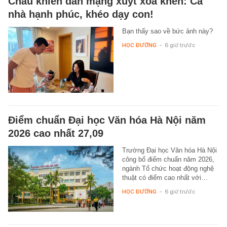
Châu khiến dân mạng xuýt xoa khen: Cả
nhà hạnh phúc, khéo dạy con!
Bạn thấy sao về bức ảnh này?
HỌC ĐƯỜNG
-
6 giờ trước
Điểm chuẩn Đại học Văn hóa Hà Nội năm
2026 cao nhất 27,09
Trường Đại học Văn hóa Hà Nội
công bố điểm chuẩn năm 2026,
ngành Tổ chức hoạt động nghệ
thuật có điểm cao nhất với…
HỌC ĐƯỜNG
-
6 giờ trước