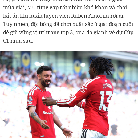
mùa giải, MU từng gặp rất nhiều khó khăn và chơi
bất ổn khi huấn luyện viên Rúben Amorim rời đi.
Tuy nhiên, đội bóng đã chơi xuất sắc ở giai đoạn cuối
để giữ vững vị trí trong top 3, qua đó giành vé dự Cúp
C1 mùa sau.