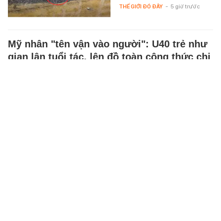
THẾ GIỚI ĐÓ ĐÂY
-
5 giờ trước
Mỹ nhân "tên vận vào người": U40 trẻ như
gian lận tuổi tác, lên đồ toàn công thức chị
em muốn bê nguyên
Mỹ nhân này vừa có nhan sắc
không tuổi, vừa có gu thời trang
đẹp đã mắt.
XEM MUA LUÔN
-
5 giờ trước
Các nhà khoa học đã phát hiện ra: Bố và
mẹ ai nuôi dạy con thông minh hơn và cụ
thể thông minh như thế nào!
Rất nhiều cuộc nghiên cứu đến