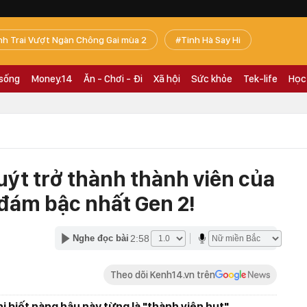
nh Trai Vượt Ngàn Chông Gai mùa 2
Tinh Hà Say Hi
 sống
Money.14
Ăn - Chơi - Đi
Xã hội
Sức khỏe
Tek-life
Học
uýt trở thành thành viên của
đám bậc nhất Gen 2!
2:58
Nghe đọc bài
Theo dõi Kenh14.vn trên
i biết nàng hậu này từng là "thành viên hụt"