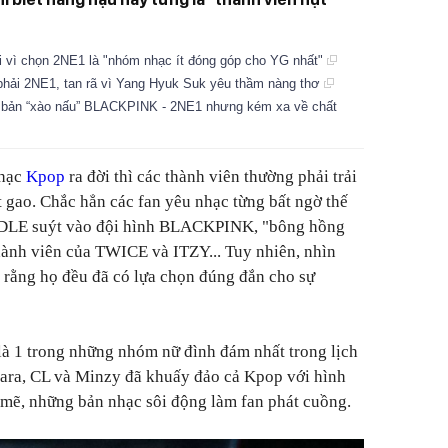
 vì chọn 2NE1 là "nhóm nhạc ít đóng góp cho YG nhất"
hải 2NE1, tan rã vì Yang Hyuk Suk yêu thầm nàng thơ
ản “xào nấu” BLACKPINK - 2NE1 nhưng kém xa về chất
nhạc
Kpop
ra đời thì các thành viên thường phải trải
 gao. Chắc hẳn các fan yêu nhạc từng bất ngờ thế
I-DLE suýt vào đội hình BLACKPINK, "bông hồng
thành viên của TWICE và ITZY... Tuy nhiên, nhìn
o rằng họ đều đã có lựa chọn đúng đắn cho sự
là 1 trong những nhóm nữ đình đám nhất trong lịch
Dara, CL và Minzy đã khuấy đảo cả Kpop với hình
h mẽ, những bản nhạc sôi động làm fan phát cuồng.