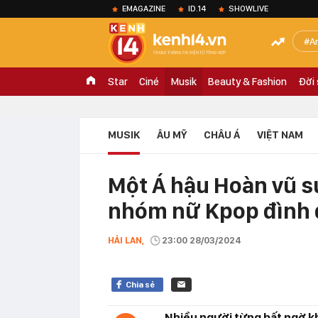
EMAGAZINE
ID.14
SHOWLIVE
A
Star
Ciné
Musik
Beauty & Fashion
Đời
MUSIK
ÂU MỸ
CHÂU Á
VIỆT NAM
Một Á hậu Hoàn vũ s
nhóm nữ Kpop đình 
HẢI LAN,
23:00 28/03/2024
Chia sẻ
Nhiều người từng bất ngờ kh