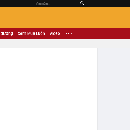
 đường
Xem Mua Luôn
Video