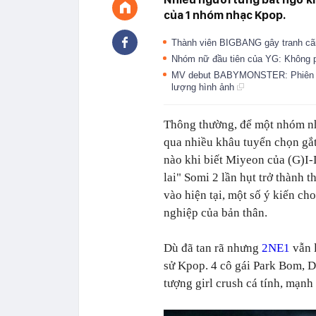
của 1 nhóm nhạc Kpop.
Thành viên BIGBANG gây tranh cãi
Nhóm nữ đầu tiên của YG: Không p
MV debut BABYMONSTER: Phiên b
lượng hình ảnh
Thông thường, để một nhóm 
qua nhiều khâu tuyển chọn gắt
nào khi biết Miyeon của (G)
lai" Somi 2 lần hụt trở thành 
vào hiện tại, một số ý kiến ch
nghiệp của bản thân.
Dù đã tan rã nhưng
2NE1
vẫn 
sử Kpop. 4 cô gái Park Bom, 
tượng girl crush cá tính, mạn