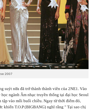
rse 2007
ừng suýt nữa đã trở thành thành viên của 2NE1. Vào
e học ngành Âm nhạc truyền thống tại đại học Seoul
 tập vào mỗi buổi chiều. Ngay từ thời điểm đó,
ức khiến T.O.P (BIGBANG) nghĩ rằng "
Tại sao chị