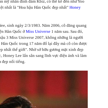
àn mỹ nhân đình đám Kbiz, có thể kể đến như Yoo
iệt nhất là "Hoa hậu Hàn Quốc đẹp nhất"
Honey
 Nee, sinh ngày 2/3/1983. Năm 2006, cô đăng quang
diện Hàn Quốc ở
Miss Universe
1 năm sau. Sau đó,
hậu 3 Miss Universe 2007, không những là người
o Hàn Quốc trong 17 năm đổ lại đây mà cô còn được
p nhất thế giới". Nhờ sở hữu gương mặt xinh đẹp
c, Honey Lee lấn sân sang lĩnh vực điện ảnh và làm
 đẹp nổi tiếng.