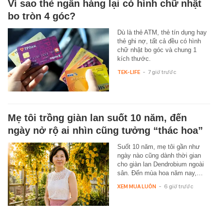
Vì sao thẻ ngân hàng lại có hình chữ nhật
bo tròn 4 góc?
Dù là thẻ ATM, thẻ tín dụng hay
thẻ ghi nợ, tất cả đều có hình
chữ nhật bo góc và chung 1
kích thước.
TEK-LIFE
-
7 giờ trước
Mẹ tôi trồng giàn lan suốt 10 năm, đến
ngày nở rộ ai nhìn cũng tưởng “thác hoa”
Suốt 10 năm, mẹ tôi gần như
ngày nào cũng dành thời gian
cho giàn lan Dendrobium ngoài
sân. Đến mùa hoa năm nay,…
XEM MUA LUÔN
-
6 giờ trước