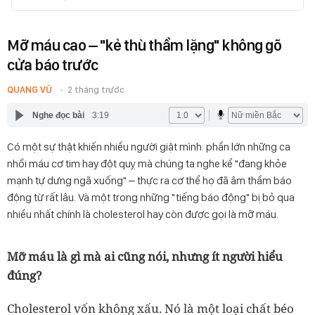
Mỡ máu cao – "kẻ thù thầm lặng" không gõ
cửa báo trước
QUANG VŨ
2 tháng trước
Nghe đọc bài
3:19
Có một sự thật khiến nhiều người giật mình: phần lớn những ca
nhồi máu cơ tim hay đột quỵ mà chúng ta nghe kể "đang khỏe
mạnh tự dưng ngã xuống" – thực ra cơ thể họ đã âm thầm báo
động từ rất lâu. Và một trong những "tiếng báo động" bị bỏ qua
nhiều nhất chính là cholesterol hay còn được gọi là mỡ máu.
Mỡ máu là gì mà ai cũng nói, nhưng ít người hiểu
đúng?
Cholesterol vốn không xấu. Nó là một loại chất béo