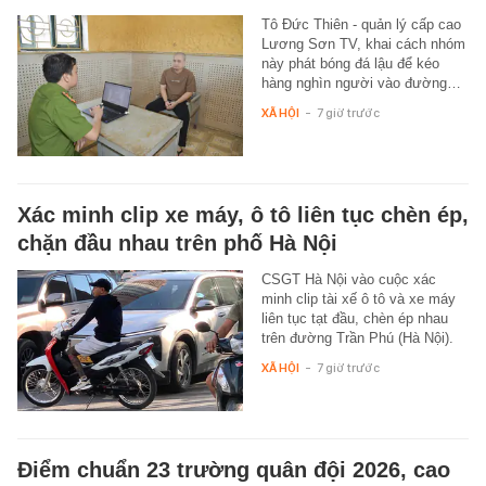
Tô Đức Thiên - quản lý cấp cao
Lương Sơn TV, khai cách nhóm
này phát bóng đá lậu để kéo
hàng nghìn người vào đường…
XÃ HỘI
-
7 giờ trước
Xác minh clip xe máy, ô tô liên tục chèn ép,
chặn đầu nhau trên phố Hà Nội
CSGT Hà Nội vào cuộc xác
minh clip tài xế ô tô và xe máy
liên tục tạt đầu, chèn ép nhau
trên đường Trần Phú (Hà Nội).
XÃ HỘI
-
7 giờ trước
Điểm chuẩn 23 trường quân đội 2026, cao