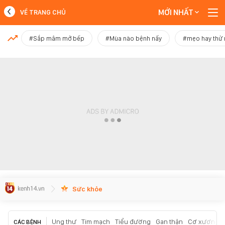
MỚI NHẤT
VỀ TRANG CHỦ
MỚI NHẤT
#Sắp mâm mở bếp
#Mùa nào bệnh nấy
#mẹo hay thử
Xem thêm
Sức khỏe
Ung thư
Tim mạch
Tiểu đường
Gan thận
Cơ xương k
CÁC BỆNH