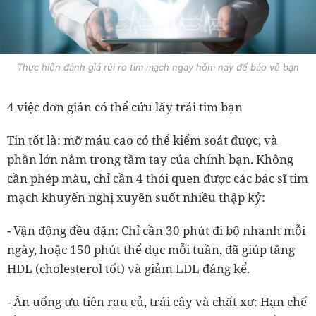
Thực hiện đánh giá rủi ro tim mạch ngay hôm nay để bảo vệ bạn
4 việc đơn giản có thể cứu lấy trái tim bạn
Tin tốt là: mỡ máu cao có thể kiểm soát được, và
phần lớn nằm trong tầm tay của chính bạn. Không
cần phép màu, chỉ cần 4 thói quen được các bác sĩ tim
mạch khuyến nghị xuyên suốt nhiều thập kỷ:
- Vận động đều đặn: Chỉ cần 30 phút đi bộ nhanh mỗi
ngày, hoặc 150 phút thể dục mỗi tuần, đã giúp tăng
HDL (cholesterol tốt) và giảm LDL đáng kể.
- Ăn uống ưu tiên rau củ, trái cây và chất xơ: Hạn chế