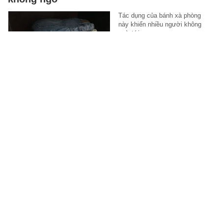
Tác dụng của bánh xà phòng
này khiến nhiều người không
ngờ tới.
XEM MUA LUÔN
-
6 giờ trước
Danh tính nhóm thanh niên trong clip "bốc
đầu" xe trên đường phố ở Hà Nội
Công an phường Kim Liên xác
minh, triệu tập 3 thanh thiếu niên
liên quan clip “bốc đầu” xe trên
phố Trường Chinh, Hà Nội.
XÃ HỘI
-
6 giờ trước