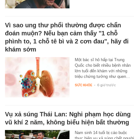
Vì sao ung thư phổi thường được chẩn
đoán muộn? Nếu bạn cảm thấy "1 chỗ
phình to, 1 chỗ tê bì và 2 cơn đau", hãy đi
khám sớm
Một bác sĩ hô hấp tại Trung
Quốc cho biết nhiều bệnh nhân
lớn tuổi đến khám với những
triệu chứng tưởng như quen…
SỨC KHỎE
-
6 giờ trước
Vụ xả súng Thái Lan: Nghi phạm học dùng
vũ khí 2 năm, không biểu hiện bất thường
Nam sinh 14 tuổi bị cáo buộc
thực hiện vụ xả súng chết người