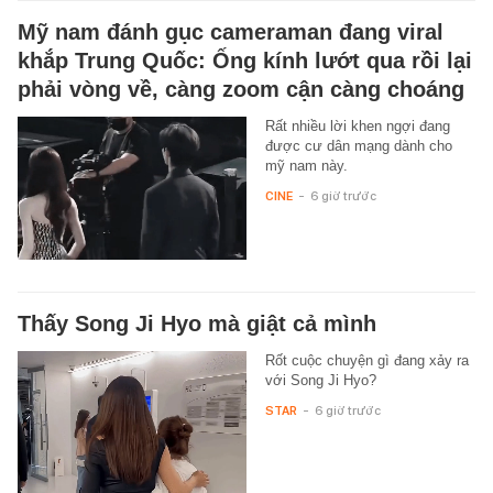
Mỹ nam đánh gục cameraman đang viral
khắp Trung Quốc: Ống kính lướt qua rồi lại
phải vòng về, càng zoom cận càng choáng
Rất nhiều lời khen ngợi đang
được cư dân mạng dành cho
mỹ nam này.
CINE
-
6 giờ trước
Thấy Song Ji Hyo mà giật cả mình
Rốt cuộc chuyện gì đang xảy ra
với Song Ji Hyo?
STAR
-
6 giờ trước