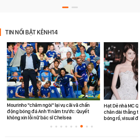
TIN NỔI BẬT KÊNH14
Mourinho "châm ngòi" lại vụ cãi vã chấn
Hạt Dẻ nhà MC Qu
động bóng đá Anh 11 năm trước: Quyết
chân dài thẳng tắ
không xin lỗi nữ bác sĩ Chelsea
bóng rổ, visual 