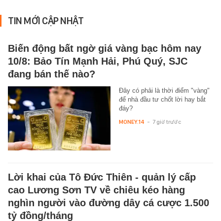
TIN MỚI CẬP NHẬT
Biến động bất ngờ giá vàng bạc hôm nay
10/8: Bảo Tín Mạnh Hải, Phú Quý, SJC
đang bán thế nào?
Đây có phải là thời điểm "vàng"
để nhà đầu tư chốt lời hay bắt
đáy?
MONEY.14
-
7 giờ trước
Lời khai của Tô Đức Thiên - quản lý cấp
cao Lương Sơn TV về chiêu kéo hàng
nghìn người vào đường dây cá cược 1.500
tỷ đồng/tháng