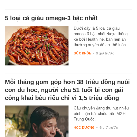
5 loại cá giàu omega-3 bậc nhất
Dưới đây là 5 loại cá giàu
omega-3 bậc nhất được thống
kê bởi Healthline, bạn nên ăn
thường xuyên để cơ thể luôn…
SỨC KHỎE
-
6 giờ trước
Mỗi tháng gom góp hơn 38 triệu đồng nuôi
con du học, người cha 51 tuổi bị con gái
công khai bêu riếu chỉ vì 1,5 triệu đồng
Câu chuyện đang thu hút nhiều
bình luận trái chiều trên MXH
Trung Quốc.
HỌC ĐƯỜNG
-
6 giờ trước