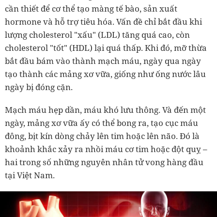
cần thiết để cơ thể tạo màng tế bào, sản xuất
hormone và hỗ trợ tiêu hóa. Vấn đề chỉ bắt đầu khi
lượng cholesterol "xấu" (LDL) tăng quá cao, còn
cholesterol "tốt" (HDL) lại quá thấp. Khi đó, mỡ thừa
bắt đầu bám vào thành mạch máu, ngày qua ngày
tạo thành các mảng xơ vữa, giống như ống nước lâu
ngày bị đóng cặn.
Mạch máu hẹp dần, máu khó lưu thông. Và đến một
ngày, mảng xơ vữa ấy có thể bong ra, tạo cục máu
đông, bịt kín dòng chảy lên tim hoặc lên não. Đó là
khoảnh khắc xảy ra nhồi máu cơ tim hoặc đột quỵ –
hai trong số những nguyên nhân tử vong hàng đầu
tại Việt Nam.