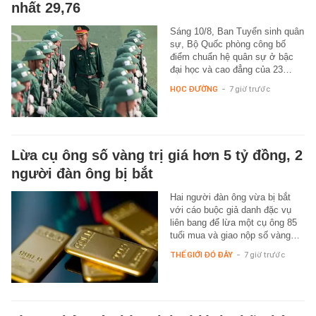
nhất 29,76
Sáng 10/8, Ban Tuyển sinh quân
sự, Bộ Quốc phòng công bố
điểm chuẩn hệ quân sự ở bậc
đại học và cao đẳng của 23…
HỌC ĐƯỜNG
-
7 giờ trước
Lừa cụ ông số vàng trị giá hơn 5 tỷ đồng, 2
người đàn ông bị bắt
Hai người đàn ông vừa bị bắt
với cáo buộc giả danh đặc vụ
liên bang để lừa một cụ ông 85
tuổi mua và giao nộp số vàng…
THẾ GIỚI ĐÓ ĐÂY
-
7 giờ trước