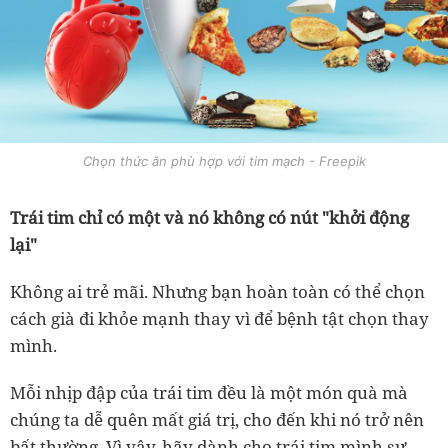
Chọn thức ăn phù hợp với tim mạch - Freepik
Trái tim chỉ có một và nó không có nút "khởi động
lại"
Không ai trẻ mãi. Nhưng bạn hoàn toàn có thể chọn
cách già đi khỏe mạnh thay vì để bệnh tật chọn thay
mình.
Mỗi nhịp đập của trái tim đều là một món quà mà
chúng ta dễ quên mất giá trị, cho đến khi nó trở nên
bất thường. Vì vậy, hãy dành cho trái tim mình sự