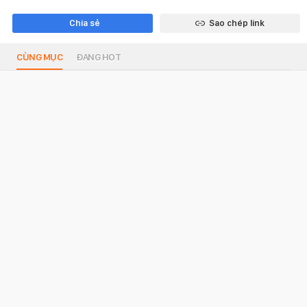
Chia sẻ
Sao chép link
CÙNG MỤC
ĐANG HOT