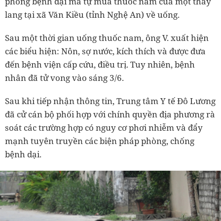
phòng bệnh dại mà tự mua thuốc nam của một thầy
lang tại xã Văn Kiều (tỉnh Nghệ An) về uống.
Sau một thời gian uống thuốc nam, ông V. xuất hiện
các biểu hiện: Nôn, sợ nước, kích thích và được đưa
đến bệnh viện cấp cứu, điều trị. Tuy nhiên, bệnh
nhân đã tử vong vào sáng 3/6.
Sau khi tiếp nhận thông tin, Trung tâm Y tế Đô Lương
đã cử cán bộ phối hợp với chính quyền địa phương rà
soát các trường hợp có nguy cơ phơi nhiễm và đẩy
mạnh tuyên truyền các biện pháp phòng, chống
bệnh dại.