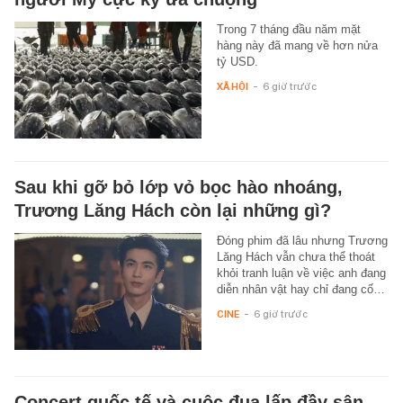
Trong 7 tháng đầu năm mặt
hàng này đã mang về hơn nửa
tỷ USD.
XÃ HỘI
-
6 giờ trước
Sau khi gỡ bỏ lớp vỏ bọc hào nhoáng,
Trương Lăng Hách còn lại những gì?
Đóng phim đã lâu nhưng Trương
Lăng Hách vẫn chưa thể thoát
khỏi tranh luận về việc anh đang
diễn nhân vật hay chỉ đang cố…
CINE
-
6 giờ trước
Concert quốc tế và cuộc đua lấp đầy sân