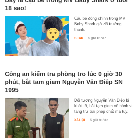
Đây là cậu bé trong MV Baby Shark ở tuổi
18 sao!
Cậu bé đóng chính trong MV
Baby Shark giờ đã trưởng
thành.
STAR
-
5 giờ trước
Công an kiểm tra phòng trọ lúc 0 giờ 30
phút, bắt tạm giam Nguyễn Văn Điệp SN
1995
Đối tượng Nguyễn Văn Điệp bị
khởi tố, bắt tạm giam về hành vi
tàng trữ trái phép chất ma túy.
XÃ HỘI
-
5 giờ trước