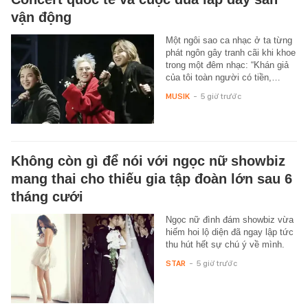
vận động
Một ngôi sao ca nhạc ở ta từng
phát ngôn gây tranh cãi khi khoe
trong một đêm nhạc: “Khán giả
của tôi toàn người có tiền,…
MUSIK
-
5 giờ trước
Không còn gì để nói với ngọc nữ showbiz
mang thai cho thiếu gia tập đoàn lớn sau 6
tháng cưới
Ngọc nữ đình đám showbiz vừa
hiếm hoi lộ diện đã ngay lập tức
thu hút hết sự chú ý về mình.
STAR
-
5 giờ trước