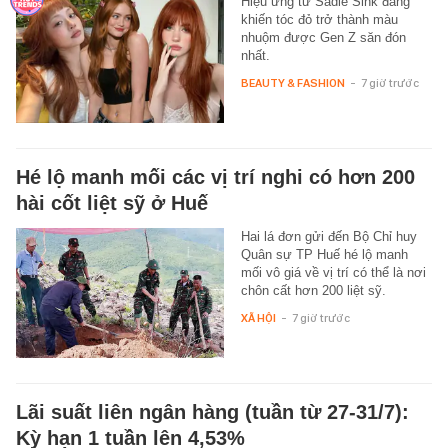
Hiệu ứng từ Sadie Sink đang
khiến tóc đỏ trở thành màu
nhuộm được Gen Z săn đón
nhất.
BEAUTY & FASHION
-
7 giờ trước
Hé lộ manh mối các vị trí nghi có hơn 200
hài cốt liệt sỹ ở Huế
Hai lá đơn gửi đến Bộ Chỉ huy
Quân sự TP Huế hé lộ manh
mối vô giá về vị trí có thể là nơi
chôn cất hơn 200 liệt sỹ.
XÃ HỘI
-
7 giờ trước
Lãi suất liên ngân hàng (tuần từ 27-31/7):
Kỳ hạn 1 tuần lên 4,53%