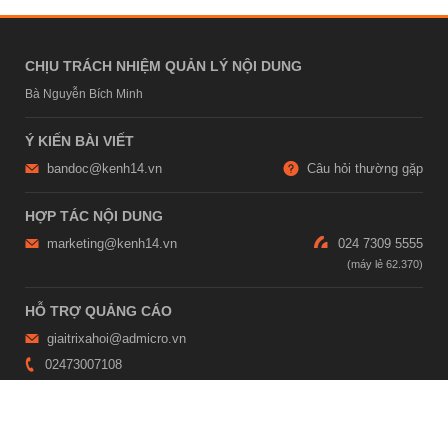
CHỊU TRÁCH NHIỆM QUẢN LÝ NỘI DUNG
Bà Nguyễn Bích Minh
Ý KIẾN BÀI VIẾT
bandoc@kenh14.vn
Câu hỏi thường gặp
HỢP TÁC NỘI DUNG
marketing@kenh14.vn
024 7309 5555
HỖ TRỢ QUẢNG CÁO
giaitrixahoi@admicro.vn
02473007108
TRỤ SỞ HÀ NỘI
Tầng 21, Tòa nhà Center Building, Hapulico Complex, Số 01, phố