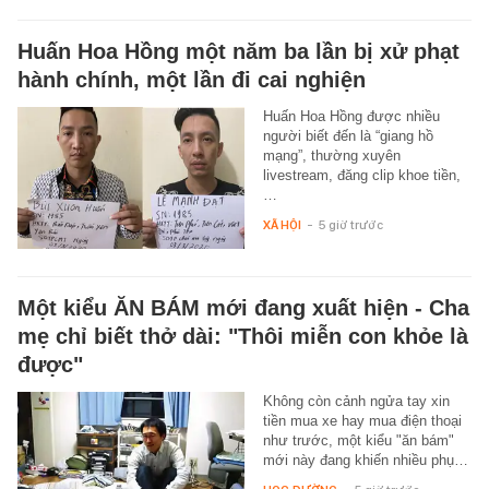
Huấn Hoa Hồng một năm ba lần bị xử phạt
hành chính, một lần đi cai nghiện
Huấn Hoa Hồng được nhiều
người biết đến là “giang hồ
mạng”, thường xuyên
livestream, đăng clip khoe tiền,
…
XÃ HỘI
-
5 giờ trước
Một kiểu ĂN BÁM mới đang xuất hiện - Cha
mẹ chỉ biết thở dài: "Thôi miễn con khỏe là
được"
Không còn cảnh ngửa tay xin
tiền mua xe hay mua điện thoại
như trước, một kiểu "ăn bám"
mới này đang khiến nhiều phụ…