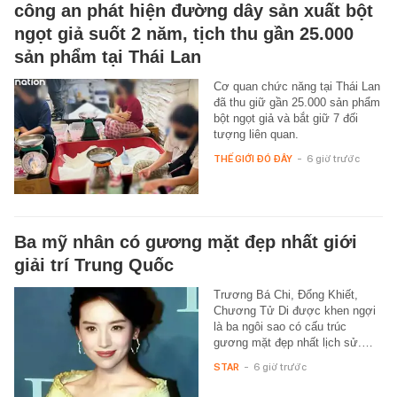
công an phát hiện đường dây sản xuất bột
ngọt giả suốt 2 năm, tịch thu gần 25.000
sản phẩm tại Thái Lan
Cơ quan chức năng tại Thái Lan
đã thu giữ gần 25.000 sản phẩm
bột ngọt giả và bắt giữ 7 đối
tượng liên quan.
THẾ GIỚI ĐÓ ĐÂY
-
6 giờ trước
Ba mỹ nhân có gương mặt đẹp nhất giới
giải trí Trung Quốc
Trương Bá Chi, Đổng Khiết,
Chương Tử Di được khen ngợi
là ba ngôi sao có cấu trúc
gương mặt đẹp nhất lịch sử.…
STAR
-
6 giờ trước