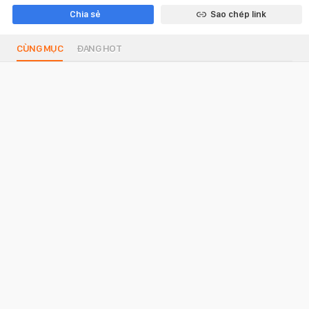
Chia sẻ
Sao chép link
CÙNG MỤC
ĐANG HOT