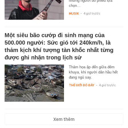
những người bỏ phiếu lựa
chọn…
MUSIK
-
4 giờ trước
Một siêu bão cướp đi sinh mạng của
500.000 người: Sức gió tới 240km/h, là
thảm kịch khí tượng tàn khốc nhất từng
được ghi nhận trong lịch sử
Thảm họa ập đến giữa đêm
khuya, khi người dân hầu hết
đang ngủ say.
THẾ GIỚI ĐÓ ĐÂY
-
4 giờ trước
Xem thêm