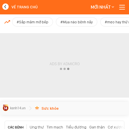
MỚI NHẤT
VỀ TRANG CHỦ
MỚI NHẤT
#Sắp mâm mở bếp
#Mùa nào bệnh nấy
#mẹo hay thử
Xem thêm
Sức khỏe
Ung thư
Tim mạch
Tiểu đường
Gan thận
Cơ xương k
CÁC BỆNH