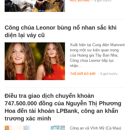
HỌC ĐƯỜNG
-
5 giờ trước
Công chúa Leonor bùng nổ nhan sắc khi
diện lại váy cũ
Xuất hiện tại Cung điện Marivent
trong một sự kiện quan trọng
của Hoàng gia Tây Ban Nha,
Công chúa Leonor tiếp tục
nhận…
THẾ GIỚI ĐÓ ĐÂY
-
5 giờ trước
Điều tra giao dịch chuyển khoản
747.500.000 đồng của Nguyễn Thị Phương
Hoa đến tài khoản LPBank, công an khẩn
trương xác minh
Công an xã Vĩnh Mỹ (Cà Mau)