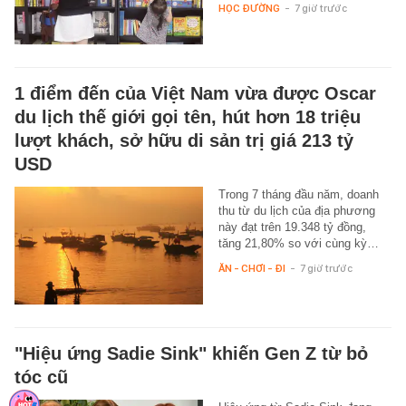
HỌC ĐƯỜNG
-
7 giờ trước
1 điểm đến của Việt Nam vừa được Oscar
du lịch thế giới gọi tên, hút hơn 18 triệu
lượt khách, sở hữu di sản trị giá 213 tỷ
USD
Trong 7 tháng đầu năm, doanh
thu từ du lịch của địa phương
này đạt trên 19.348 tỷ đồng,
tăng 21,80% so với cùng kỳ…
ĂN - CHƠI - ĐI
-
7 giờ trước
"Hiệu ứng Sadie Sink" khiến Gen Z từ bỏ
tóc cũ