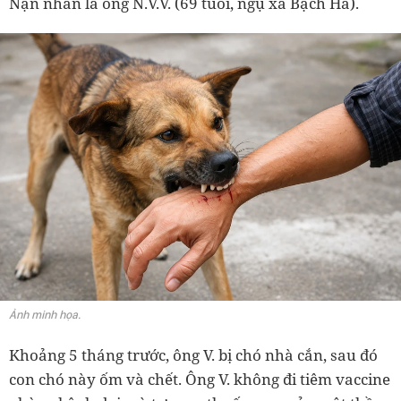
Nạn nhân là ông N.V.V. (69 tuổi, ngụ xã Bạch Hà).
Ảnh minh họa.
Khoảng 5 tháng trước, ông V. bị chó nhà cắn, sau đó
con chó này ốm và chết. Ông V. không đi tiêm vaccine