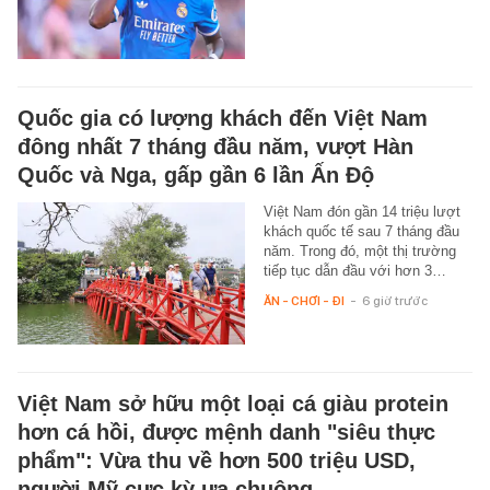
Quốc gia có lượng khách đến Việt Nam
đông nhất 7 tháng đầu năm, vượt Hàn
Quốc và Nga, gấp gần 6 lần Ấn Độ
Việt Nam đón gần 14 triệu lượt
khách quốc tế sau 7 tháng đầu
năm. Trong đó, một thị trường
tiếp tục dẫn đầu với hơn 3…
ĂN - CHƠI - ĐI
-
6 giờ trước
Việt Nam sở hữu một loại cá giàu protein
hơn cá hồi, được mệnh danh "siêu thực
phẩm": Vừa thu về hơn 500 triệu USD,
người Mỹ cực kỳ ưa chuộng