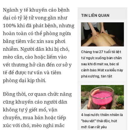
Ngành y tế khuyến cáo bệnh
TIN LIÊN QUAN
dại có tỷ lệ tử vong gần như
100% khi đã phát bệnh, nhưng
hoàn toàn có thể phòng ngừa
bằng tiêm vắc xin sau phơi
nhiễm. Người dân khi bị chó,
Chàng trai 27 tuổi tê liệt
mèo cắn, cào hoặc liếm vào
từ ngực xuống bàn chân
vết thương hở cần đến cơ sở y
sau khi đi mát xa, bác sĩ
cảnh báo: Mát xa kiểu này
tế để được tư vấn và tiêm
phá xương, tàn tật
phòng dại kịp thời.
Đồng thời, cơ quan chức năng
cũng khuyến cáo người dân
không tự ý giết mổ, vận
4 loại nước thiên nhiên là
chuyển, mua bán hoặc tiếp
"báu vật" thải độc, hút
xúc với chó, mèo nghi mắc
mỡ: Gan rất yêu