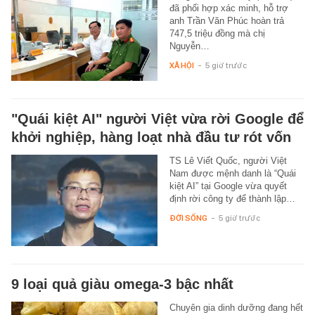
đã phối hợp xác minh, hỗ trợ
anh Trần Văn Phúc hoàn trả
747,5 triệu đồng mà chị
Nguyễn…
XÃ HỘI
-
5 giờ trước
"Quái kiệt AI" người Việt vừa rời Google để
khởi nghiệp, hàng loạt nhà đầu tư rót vốn
TS Lê Viết Quốc, người Việt
Nam được mệnh danh là “Quái
kiệt AI” tại Google vừa quyết
định rời công ty để thành lập…
ĐỜI SỐNG
-
5 giờ trước
9 loại quả giàu omega-3 bậc nhất
Chuyên gia dinh dưỡng đang hết