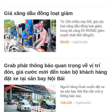
Giá xăng dầu đồng loạt giảm
Từ 15h chiều nay 6/8, giá các
loại xăng dầu đồng loạt giảm,
trong đó xăng E5 RON92 giảm
mạnh nhất 660 đồng/lít.
XÃ HỘI
-
5 giờ trước
Grab phát thông báo quan trọng về vị trí
đón, giá cước mới đến toàn bộ khách hàng
đặt xe tại sân bay Nội Bài
Người dùng Grab muốn đặt xe
tại sân bay Nội Bài cần chú ý
thông báo sau.
TEK-LIFE
-
5 giờ trước