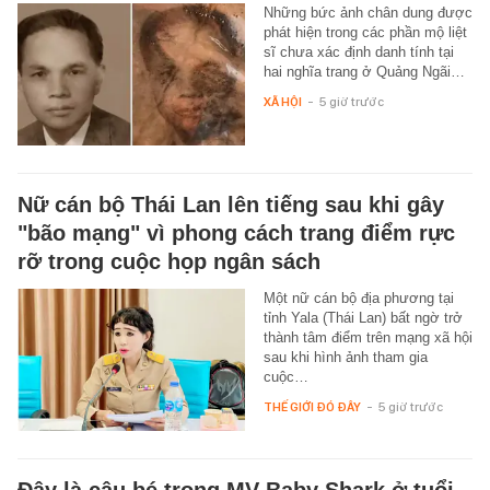
Những bức ảnh chân dung được
phát hiện trong các phần mộ liệt
sĩ chưa xác định danh tính tại
hai nghĩa trang ở Quảng Ngãi…
XÃ HỘI
-
5 giờ trước
Nữ cán bộ Thái Lan lên tiếng sau khi gây
"bão mạng" vì phong cách trang điểm rực
rỡ trong cuộc họp ngân sách
Một nữ cán bộ địa phương tại
tỉnh Yala (Thái Lan) bất ngờ trở
thành tâm điểm trên mạng xã hội
sau khi hình ảnh tham gia
cuộc…
THẾ GIỚI ĐÓ ĐÂY
-
5 giờ trước