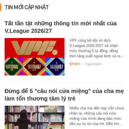
TIN MỚI CẬP NHẬT
Tất tần tật những thông tin mới nhất của
V.League 2026/27
VPF công bố đội vô địch
V.League 2026-2027 sẽ nhận
mức thưởng 5 tỷ đồng, đồng
thời tăng suất ngoại binh và ra…
SPORT
-
7 giờ trước
Đừng để 5 "câu nói cửa miệng" của cha mẹ
làm tổn thương tâm lý trẻ
Nhiều cha mẹ đến nay vẫn chưa
nhận ra, những câu nói cửa
miệng của mình đang bào mòn
dần sự tự tin của trẻ. Đến khi…