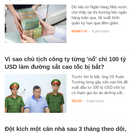
Dữ liệu từ Ngân hàng Nhà nước
cho thấy tại thị trường liên ngân
hàng tuần qua, lãi suất bình
quân kỳ hạn qua đêm giảm…
MONEY.14
-
6 giờ trước
Vì sao chủ tịch công ty từng 'nổ' chi 100 tỷ
USD làm đường sắt cao tốc bị bắt?
Trước khi bị bắt, ông Võ Xuân
Trường từng gây xôn xao khi đề
xuất đầu tư 100 tỷ USD vốn tự
có tham gia dự án đường sắt…
XÃ HỘI
-
6 giờ trước
Đột kích một căn nhà sau 3 tháng theo dõi,