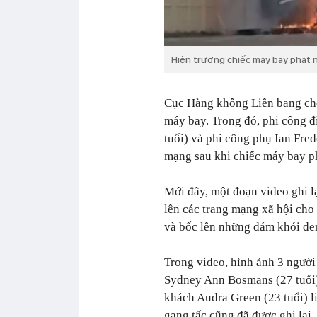
Hiện trường chiếc máy bay phát n
Cục Hàng không Liên bang cho 
máy bay. Trong đó, phi công 
tuổi) và phi công phụ Ian Fre
mạng sau khi chiếc máy bay p
Mới đây, một đoạn video ghi lạ
lên các trang mạng xã hội cho
và bốc lên những đám khói đe
Trong video, hình ảnh 3 người 
Sydney Ann Bosmans (27 tuổi)
khách Audra Green (23 tuổi) l
gang tấc cũng đã được ghi lại.