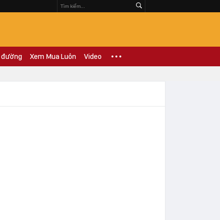
 đường
Xem Mua Luôn
Video