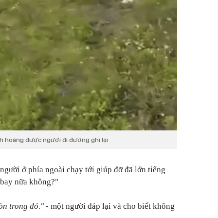
nh hoàng được người đi đường ghi lại
gười ở phía ngoài chạy tới giúp đỡ đã lớn tiếng
y bay nữa không?"
òn trong đó."
- một người đáp lại và cho biết không