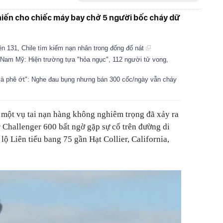
hiến cho chiếc máy bay chở 5 người bốc cháy dữ
ên 131, Chile tìm kiếm nạn nhân trong đống đổ nát
 Nam Mỹ: Hiện trường tựa "hỏa ngục", 112 người tử vong,
cà phê ớt": Nghe đau bụng nhưng bán 300 cốc/ngày vẫn cháy
 một vụ tai nạn hàng không nghiêm trọng đã xảy ra
Challenger 600 bất ngờ gặp sự cố trên đường di
ộ Liên tiểu bang 75 gần Hạt Collier, California,