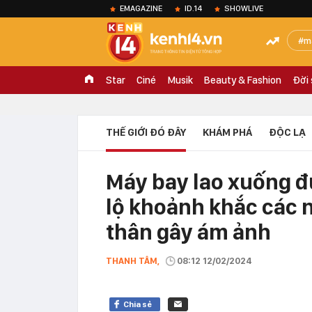
EMAGAZINE
ID.14
SHOWLIVE
m
Star
Ciné
Musik
Beauty & Fashion
Đời
THẾ GIỚI ĐÓ ĐÂY
KHÁM PHÁ
ĐỘC LẠ
Máy bay lao xuống đư
lộ khoảnh khắc các 
thân gây ám ảnh
THANH TÂM,
08:12 12/02/2024
Chia sẻ