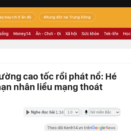
áy bay rơi ở ấn độ
Xung đột tại Trung Đông
 sống
Money.14
Ăn - Chơi - Đi
Xã hội
Sức khỏe
Tek-life
Học
ờng cao tốc rồi phát nổ: Hé
nạn nhân liều mạng thoát
1:34
Nghe đọc bài
Theo dõi Kenh14.vn trên