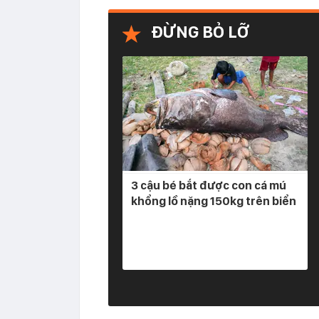
ĐỪNG BỎ LỠ
3 cậu bé bắt được con cá mú
khổng lồ nặng 150kg trên biển