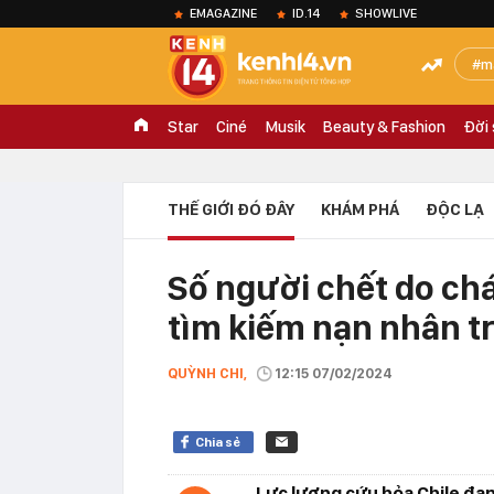
EMAGAZINE
ID.14
SHOWLIVE
m
Star
Ciné
Musik
Beauty & Fashion
Đời
THẾ GIỚI ĐÓ ĐÂY
KHÁM PHÁ
ĐỘC LẠ
Số người chết do chá
tìm kiếm nạn nhân t
QUỲNH CHI,
12:15 07/02/2024
Chia sẻ
Lực lượng cứu hỏa Chile đan