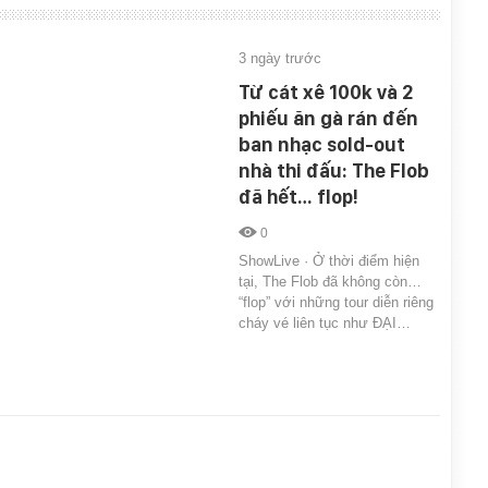
3 ngày trước
Từ cát xê 100k và 2
phiếu ăn gà rán đến
ban nhạc sold-out
nhà thi đấu: The Flob
đã hết… flop!
0
ShowLive · Ở thời điểm hiện
tại, The Flob đã không còn…
“flop” với những tour diễn riêng
cháy vé liên tục như ĐẠI…