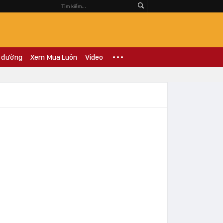
 đường
Xem Mua Luôn
Video