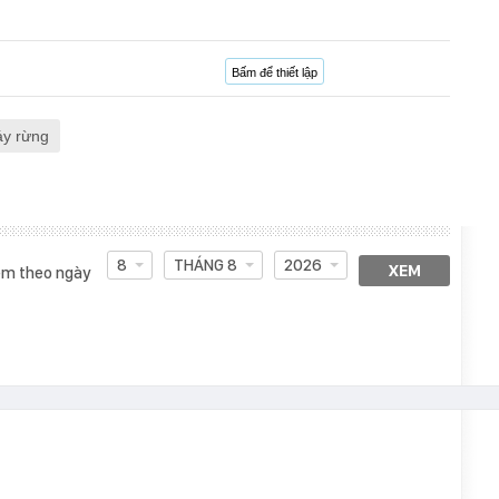
Bấm để thiết lập
áy rừng
8
THÁNG 8
2026
XEM
m theo ngày