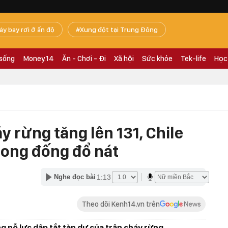
áy bay rơi ở ấn độ
Xung đột tại Trung Đông
 sống
Money.14
Ăn - Chơi - Đi
Xã hội
Sức khỏe
Tek-life
Học
y rừng tăng lên 131, Chile
rong đống đổ nát
1:13
Nghe đọc bài
Theo dõi Kenh14.vn trên
g nỗ lực dập tắt tàn dư của trận cháy rừng