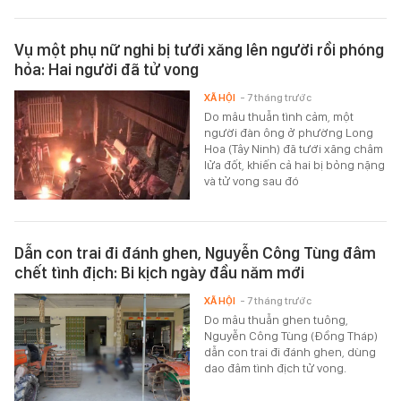
Vụ một phụ nữ nghi bị tưới xăng lên người rồi phóng
hỏa: Hai người đã tử vong
XÃ HỘI
- 7 tháng trước
Do mâu thuẫn tình cảm, một
người đàn ông ở phường Long
Hoa (Tây Ninh) đã tưới xăng châm
lửa đốt, khiến cả hai bị bỏng nặng
và tử vong sau đó
Dẫn con trai đi đánh ghen, Nguyễn Công Tùng đâm
chết tình địch: Bi kịch ngày đầu năm mới
XÃ HỘI
- 7 tháng trước
Do mâu thuẫn ghen tuông,
Nguyễn Công Tùng (Đồng Tháp)
dẫn con trai đi đánh ghen, dùng
dao đâm tình địch tử vong.