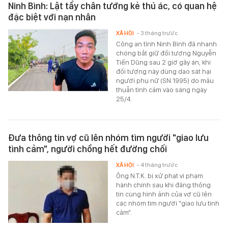
Ninh Bình: Lật tẩy chân tướng kẻ thủ ác, có quan hệ
đặc biệt với nạn nhân
XÃ HỘI
- 3 tháng trước
Công an tỉnh Ninh Bình đã nhanh
chóng bắt giữ đối tượng Nguyễn
Tiến Dũng sau 2 giờ gây án, khi
đối tượng này dùng dao sát hại
người phụ nữ (SN 1995) do mâu
thuẫn tình cảm vào sáng ngày
25/4.
Đưa thông tin vợ cũ lên nhóm tìm người "giao lưu
tình cảm", người chồng hết đường chối
XÃ HỘI
- 4 tháng trước
Ông N.T.K. bị xử phạt vi phạm
hành chính sau khi đăng thông
tin cùng hình ảnh của vợ cũ lên
các nhóm tìm người "giao lưu tình
cảm".