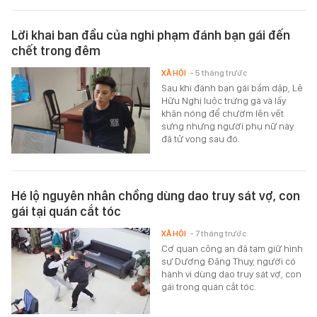
Lời khai ban đầu của nghi phạm đánh bạn gái đến
chết trong đêm
XÃ HỘI
- 5 tháng trước
Sau khi đánh bạn gái bầm dập, Lê
Hữu Nghị luộc trứng gà và lấy
khăn nóng để chườm lên vết
sưng nhưng người phụ nữ này
đã tử vong sau đó.
Hé lộ nguyên nhân chồng dùng dao truy sát vợ, con
gái tại quán cắt tóc
XÃ HỘI
- 7 tháng trước
Cơ quan công an đã tạm giữ hình
sự Dương Đăng Thụy, người có
hành vi dùng dao truy sát vợ, con
gái trong quán cắt tóc.