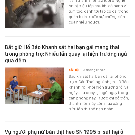
Nam thanh niên 22 tuổi ở Nghệ
An bị triệu tập sau khi có hành vi
túm tóc, đánh tới tấp cô gái trong
quán bida trước sự chứng kiến
của nhiều người.
Bắt giữ Hồ Bảo Khanh sát hại bạn gái mang thai
trong phòng trọ: Nhiều lần quay lại hiện trường ngủ
qua đêm
XÃ HỘI
- 3 tháng trước
Sau khi sát hại bạn gái tại phòng
trọ ở Cần Thơ, nghi phạm Hồ Bảo
Khanh rời khỏi hiện trường rồi vài
ngày sau quay lại ngủ ngay trong
căn phòng này. Trước khi bỏ trốn,
thanh niên này còn mua xăng
tưới lên thi thể nạn nhân...
Vụ người phụ nữ bán thịt heo SN 1995 bị sát hại ở