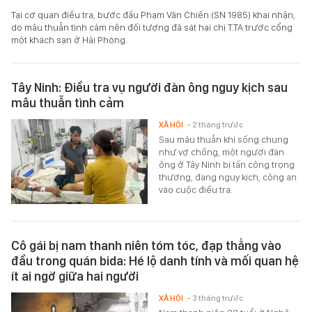
Tại cơ quan điều tra, bước đầu Phạm Văn Chiến (SN 1985) khai nhận,
do mâu thuẫn tình cảm nên đối tượng đã sát hại chị T.TA trước cổng
một khách sạn ở Hải Phòng.
Tây Ninh: Điều tra vụ người đàn ông nguy kịch sau
mâu thuẫn tình cảm
XÃ HỘI
- 2 tháng trước
Sau mâu thuẫn khi sống chung
như vợ chồng, một người đàn
ông ở Tây Ninh bị tấn công trọng
thương, đang nguy kịch, công an
vào cuộc điều tra.
Cô gái bị nam thanh niên tóm tóc, đạp thẳng vào
đầu trong quán bida: Hé lộ danh tính và mối quan hệ
ít ai ngờ giữa hai người
XÃ HỘI
- 3 tháng trước