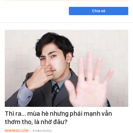
Chia sẻ
Thì ra… mùa hè nhưng phái mạnh vẫn
thơm tho, là nhờ đâu?
XEM MUA LUÔN
- 4 năm trước