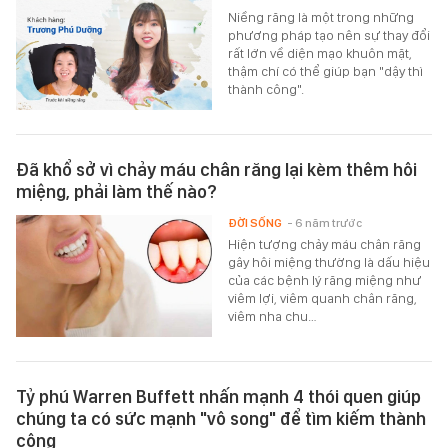
Niềng răng là một trong những
phương pháp tạo nên sự thay đổi
rất lớn về diện mạo khuôn mặt,
thậm chí có thể giúp bạn "dậy thì
thành công".
Đã khổ sở vì chảy máu chân răng lại kèm thêm hôi
miệng, phải làm thế nào?
ĐỜI SỐNG
- 6 năm trước
Hiện tượng chảy máu chân răng
gây hôi miệng thường là dấu hiệu
của các bệnh lý răng miệng như
viêm lợi, viêm quanh chân răng,
viêm nha chu…
Tỷ phú Warren Buffett nhấn mạnh 4 thói quen giúp
chúng ta có sức mạnh "vô song" để tìm kiếm thành
công