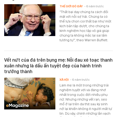
THẾ GIỚI ĐÓ ĐÂY
- 6 năm trước
"Thất bại dạy chúng ta cách đối
mặt với nỗi sợ hãi. Chúng ta có
thể lựa chọn coi thất bại như một
kịch bản tập dượt, cho chúng ta
kinh nghiệm học tập vô giá giúp
chúng ta không mắc lại sai lầm
tương tự", theo Warren Buffett.
Vết nứt của đá trên bụng mẹ: Nỗi đau xé toạc thanh
xuân nhưng là dấu ấn tuyệt đẹp của hành trình
trưởng thành
XÃ HỘI
- 6 năm trước
Làm mẹ là một trong những trải
nghiệm tuyệt vời và đáng nhớ
nhất trong cuộc đời nhiều phụ
nữ. Nhưng những vết rạn, sẹo
mổ ở lại trên da thịt sau kỳ sinh
nở lại khiến không ít người mất tự
tin. Dù vậy, chính những lằn vạch