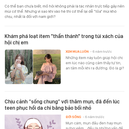
Có thể bạn chưa biết, mồ hôi không phải là tác nhân trực tiếp gây nên
mùi cơ thể. Nhưng vì sao khi vào hè thì cơ thể lại dễ "tỏa" mùi khó
chịu, nhất là đối với nam giới?
Khám phá loạt item "thần thánh" trong túi xách của
hội chị em
XEM MUA LUÔN
- 6 năm trước
Những item này luôn giúp hội chị
em lúc nào cũng cảm thấy tự tin,
an tâm mỗi khi ra đường. Đó là gì?
Chịu cảnh “sống chung” với thâm mụn, đã đến lúc
teen phục hồi da chỉ bằng bảo bối nhỏ
ĐỜI SỐNG
- 6 năm trước
Mụn cám, mụn đầu đen hay mụn
sưng viêm… đều là những vấn đề