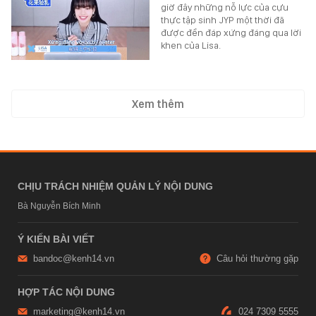
giờ đây những nỗ lực của cựu
thực tập sinh JYP một thời đã
được đền đáp xứng đáng qua lời
khen của Lisa.
Xem thêm
CHỊU TRÁCH NHIỆM QUẢN LÝ NỘI DUNG
Bà Nguyễn Bích Minh
Ý KIẾN BÀI VIẾT
bandoc@kenh14.vn
Câu hỏi thường gặp
HỢP TÁC NỘI DUNG
marketing@kenh14.vn
024 7309 5555