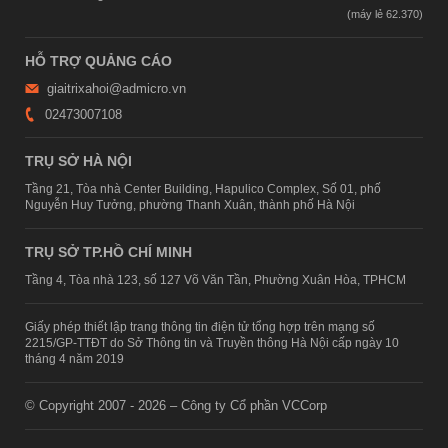
HỖ TRỢ QUẢNG CÁO
giaitrixahoi@admicro.vn
02473007108
TRỤ SỞ HÀ NỘI
Tầng 21, Tòa nhà Center Building, Hapulico Complex, Số 01, phố
Nguyễn Huy Tưởng, phường Thanh Xuân, thành phố Hà Nội
TRỤ SỞ TP.HỒ CHÍ MINH
Tầng 4, Tòa nhà 123, số 127 Võ Văn Tần, Phường Xuân Hòa, TPHCM
Giấy phép thiết lập trang thông tin điện tử tổng hợp trên mạng số
2215/GP-TTĐT do Sở Thông tin và Truyền thông Hà Nội cấp ngày 10
tháng 4 năm 2019
© Copyright 2007 - 2026 – Công ty Cổ phần VCCorp