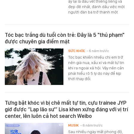
ấy lại là dấu vết thiêng liêng và
đẹp đẽ nhất, đánh dấu việc một
người đàn bà trở thành một
Tóc bạc trắng dù tuổi còn trẻ: Đây là 5 "thủ phạm"
được chuyên gia điểm mặt
SỨC KHỎE
- 6 năm trước
Tóc bạc khiến nhiều chị em trở
nên già nua, xấu xí và mất tự tin
khi ra ngoài xã hội. Vậy nên cần
phải hiểu rõ 5 lý do này để kịp
thời thay đổi.
Từng bật khóc vì bị chê mất tự tin, cựu trainee JYP
giờ được “Lạp lão sư” Lisa khen xứng đáng với vị trí
center, lên luôn cả hot search Weibo
MUSIK
- 6 năm trước
Sau nhiều ngày mất phong độ,