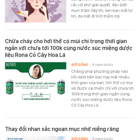
rắc rối khó giải quyết, đặc biệt
mụn thâm dậy thì, làm bạn mất tự
tin, da mất đi tính thẩm mỹ.
Chữa cháy cho hơi thở có mùi chỉ trong thời gian
ngắn với chưa tới 100k cùng nước súc miệng dược
liệu Rona Cỏ Cây Hoa Lá
ĐỜI SỐNG
- 6 năm trước
Chẳng phải phương pháp nào
tốn kém tiền bạc hay mất nhiều
thời gian của bạn, hơi thở có mùi
sẽ được cải thiện chỉ với chưa tới
100k trong thời gian ngắn cùng
nước súc miệng dược liệu Rona
Cỏ Cây Hoa Lá.
Thay đổi nhan sắc ngoạn mục nhờ niềng răng
ĐỜI SỐNG
- 6 năm trước