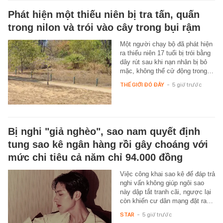
Phát hiện một thiếu niên bị tra tấn, quấn
trong nilon và trói vào cây trong bụi rậm
Một người chạy bộ đã phát hiện
ra thiếu niên 17 tuổi bị trói bằng
dây rút sau khi nạn nhân bị bỏ
mặc, không thể cử động trong…
THẾ GIỚI ĐÓ ĐÂY
-
5 giờ trước
Bị nghi "giả nghèo", sao nam quyết định
tung sao kê ngân hàng rồi gây choáng với
mức chi tiêu cả năm chỉ 94.000 đồng
Việc công khai sao kê để đáp trả
nghi vấn không giúp ngôi sao
này dập tắt tranh cãi, ngược lại
còn khiến cư dân mạng đặt ra…
STAR
-
5 giờ trước