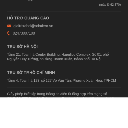
HỖ TRỢ QUẢNG CÁO
giaitrixahoi@admicro.vn
02473007108
TRỤ SỞ HÀ NỘI
Tầng 21, Tòa nhà Center Building, Hapulico Complex, Số 01, phố
Nguyễn Huy Tưởng, phường Thanh Xuân, thành phố Hà Nội
TRỤ SỞ TP.HỒ CHÍ MINH
Tầng 4, Tòa nhà 123, số 127 Võ Văn Tần, Phường Xuân Hòa, TPHCM
Giấy phép thiết lập trang thông tin điện tử tổng hợp trên mạng số
2215/GP-TTĐT do Sở Thông tin và Truyền thông Hà Nội cấp ngày 10
tháng 4 năm 2019
© Copyright 2007 - 2026 – Công ty Cổ phần VCCorp