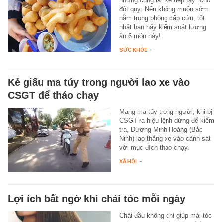
nhưng cũng là "kẻ tiếp tay" cho
đột quỵ. Nếu không muốn sớm
nằm trong phòng cấp cứu, tốt
nhất bạn hãy kiểm soát lượng
ăn 6 món này!
SỨC KHỎE
-
Kẻ giấu ma túy trong người lao xe vào
CSGT để tháo chạy
Mang ma túy trong người, khi bị
CSGT ra hiệu lệnh dừng để kiểm
tra, Dương Minh Hoàng (Bắc
Ninh) lao thẳng xe vào cảnh sát
với mục đích tháo chạy.
XÃ HỘI
-
Lợi ích bất ngờ khi chải tóc mỗi ngày
Chải đầu không chỉ giúp mái tóc