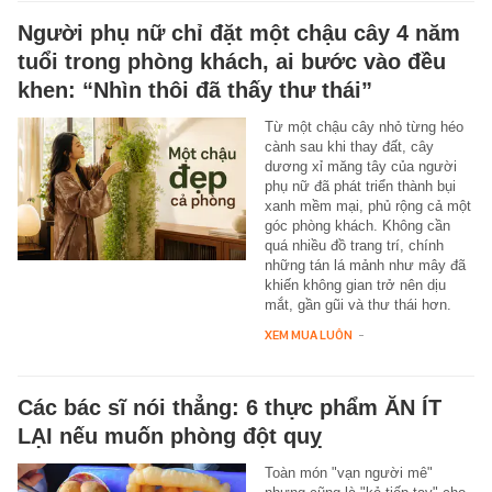
Người phụ nữ chỉ đặt một chậu cây 4 năm
tuổi trong phòng khách, ai bước vào đều
khen: “Nhìn thôi đã thấy thư thái”
Từ một chậu cây nhỏ từng héo
cành sau khi thay đất, cây
dương xỉ măng tây của người
phụ nữ đã phát triển thành bụi
xanh mềm mại, phủ rộng cả một
góc phòng khách. Không cần
quá nhiều đồ trang trí, chính
những tán lá mảnh như mây đã
khiến không gian trở nên dịu
mắt, gần gũi và thư thái hơn.
XEM MUA LUÔN
-
Các bác sĩ nói thẳng: 6 thực phẩm ĂN ÍT
LẠI nếu muốn phòng đột quỵ
Toàn món "vạn người mê"