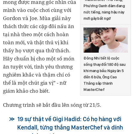
mong được mang góc nhìn của
Phương Oanh đảm đang
mình vào cuộc chơi cùng với
nức tiếng, nàng hậu này
Gordon và Joe. Mùa giải này
mới gây bất ngờ
thách thức các cặp đôi nấu ăn
tại nhà theo một cách hoàn
toàn mới, và thật thú vị khi
thấy họ vượt qua thử thách.
Hãy chuẩn bị cho một số món
Đông Nhi tiết lộ cuộc
sống thay đổi 180 độ sau
ăn tuyệt vời, tình yêu thương
khi mang bầu: Ngày ăn 5
nghiêm khắc và thậm chí có
đến 6 bữa, Ông Cao
thể là một chút gia vị” - nữ
Thắng sắp thành
MasterChef
giám khảo cho biết.
Chương trình sẽ bắt đầu lên sóng từ 21/5.
19 sự thật về Gigi Hadid: Có họ hàng với
Kendall, từng thắng MasterChef và dính