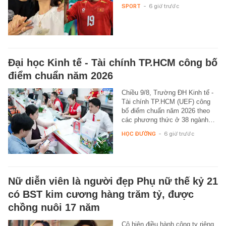
SPORT
-
6 giờ trước
Đại học Kinh tế - Tài chính TP.HCM công bố
điểm chuẩn năm 2026
Chiều 9/8, Trường ĐH Kinh tế -
Tài chính TP.HCM (UEF) công
bố điểm chuẩn năm 2026 theo
các phương thức ở 38 ngành…
HỌC ĐƯỜNG
-
6 giờ trước
Nữ diễn viên là người đẹp Phụ nữ thế kỷ 21
có BST kim cương hàng trăm tỷ, được
chồng nuôi 17 năm
Cô hiện điều hành công ty riêng