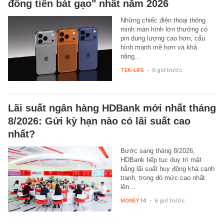
đồng tiền bát gạo" nhất năm 2026
Những chiếc điện thoại thông
minh màn hình lớn thường có
pin dung lượng cao hơn, cấu
hình mạnh mẽ hơn và khả
năng…
TEK-LIFE
-
6 giờ trước
Lãi suất ngân hàng HDBank mới nhất tháng
8/2026: Gửi kỳ hạn nào có lãi suất cao
nhất?
Bước sang tháng 8/2026,
HDBank tiếp tục duy trì mặt
bằng lãi suất huy động khá cạnh
tranh, trong đó mức cao nhất
lên…
MONEY.14
-
6 giờ trước