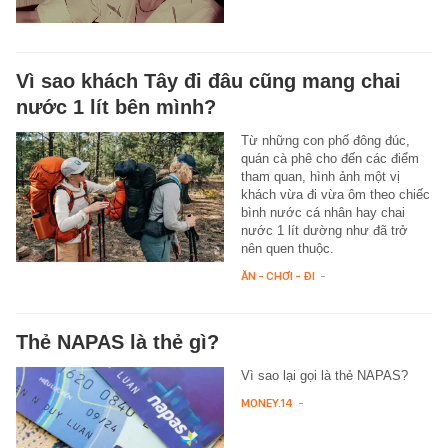
Vì sao khách Tây đi đâu cũng mang chai
nước 1 lít bên mình?
Từ những con phố đông đúc,
quán cà phê cho đến các điểm
tham quan, hình ảnh một vị
khách vừa đi vừa ôm theo chiếc
bình nước cá nhân hay chai
nước 1 lít dường như đã trở
nên quen thuộc.
ĂN - CHƠI - ĐI
-
Thẻ NAPAS là thẻ gì?
Vì sao lại gọi là thẻ NAPAS?
MONEY.14
-