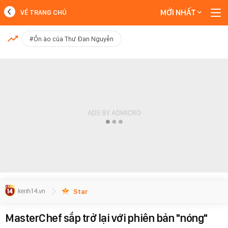
MỚI NHẤT
VỀ TRANG CHỦ
MỚI NHẤT
#Ồn ào của Thư Đan Nguyễn
Xem thêm
Star
MasterChef sắp trở lại với phiên bản "nóng"