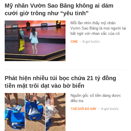
Mỹ nhân Vườn Sao Băng không ai dám
cưới giờ trông như “yêu tinh”
Mỗi lần nhìn thấy mỹ nhân
Vườn Sao Băng là mọi người lại
bất ngờ với nhan sắc của cô.
CINE
-
6 giờ trước
Phát hiện nhiều túi bọc chứa 21 tỷ đồng
tiền mặt trôi dạt vào bờ biển
Nguồn gốc số tiền đang được
điều tra.
THẾ GIỚI ĐÓ ĐÂY
-
6 giờ trước