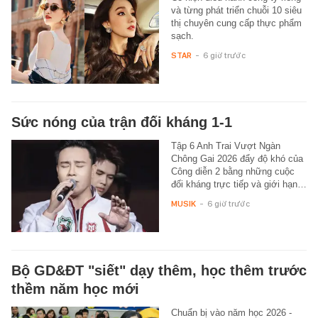
và từng phát triển chuỗi 10 siêu
thị chuyên cung cấp thực phẩm
sạch.
STAR
-
6 giờ trước
Sức nóng của trận đối kháng 1-1
Tập 6 Anh Trai Vượt Ngàn
Chông Gai 2026 đẩy độ khó của
Công diễn 2 bằng những cuộc
đối kháng trực tiếp và giới hạn…
MUSIK
-
6 giờ trước
Bộ GD&ĐT "siết" dạy thêm, học thêm trước
thềm năm học mới
Chuẩn bị vào năm học 2026 -