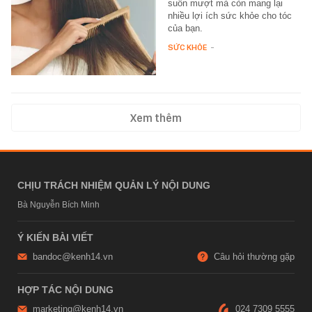
suôn mượt mà còn mang lại
nhiều lợi ích sức khỏe cho tóc
của bạn.
SỨC KHỎE
-
Xem thêm
CHỊU TRÁCH NHIỆM QUẢN LÝ NỘI DUNG
Bà Nguyễn Bích Minh
Ý KIẾN BÀI VIẾT
bandoc@kenh14.vn
Câu hỏi thường gặp
HỢP TÁC NỘI DUNG
marketing@kenh14.vn
024 7309 5555