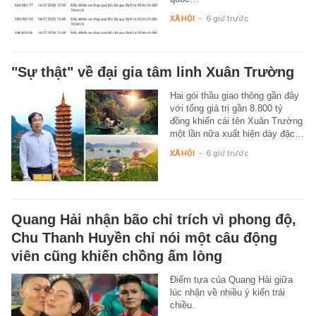
XÃ HỘI
-
6 giờ trước
"Sự thật" về đại gia tâm linh Xuân Trường
Hai gói thầu giao thông gần đây
với tổng giá trị gần 8.800 tỷ
đồng khiến cái tên Xuân Trường
một lần nữa xuất hiện dày đặc…
XÃ HỘI
-
6 giờ trước
Quang Hải nhận bão chỉ trích vì phong độ,
Chu Thanh Huyền chỉ nói một câu động
viên cũng khiến chồng ấm lòng
Điểm tựa của Quang Hải giữa
lúc nhận về nhiều ý kiến trái
chiều.