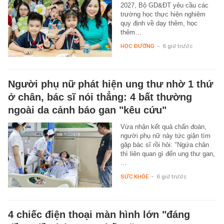
2027, Bộ GD&ĐT yêu cầu các
trường học thực hiện nghiêm
quy định về dạy thêm, học
thêm…
HỌC ĐƯỜNG
-
6 giờ trước
Người phụ nữ phát hiện ung thư nhờ 1 thứ
ở chân, bác sĩ nói thẳng: 4 bất thường
ngoài da cảnh báo gan "kêu cứu"
Vừa nhận kết quả chẩn đoán,
người phụ nữ này tức giận tìm
gặp bác sĩ rồi hỏi: "Ngứa chân
thì liên quan gì đến ung thư gan,
…
SỨC KHỎE
-
6 giờ trước
4 chiếc điện thoại màn hình lớn "đáng