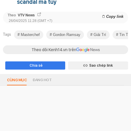
scandal ma túy
Theo
VTV News
Copy link
26/04/2025 11:28 (GMT +7)
Tags
Masterchef
Gordon Ramsay
Giải Trí
Tin Tứ
Theo dõi Kenh14.vn trên
Chia sẻ
Sao chép link
CÙNG MỤC
ĐANG HOT