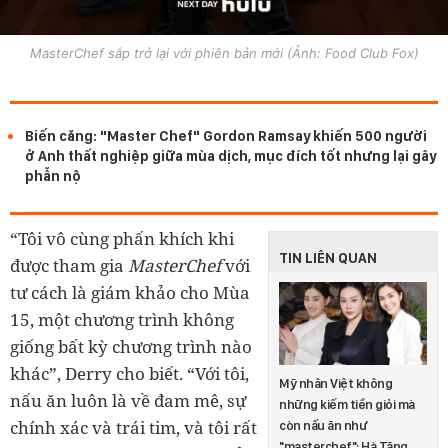
MasterChef sắp trở lại với phiên bản mới (Ảnh: Food Club Fox)
Biến căng: "Master Chef" Gordon Ramsay khiến 500 người
ở Anh thất nghiệp giữa mùa dịch, mục đích tốt nhưng lại gây
phẫn nộ
“Tôi vô cùng phấn khích khi
TIN LIÊN QUAN
được tham gia
MasterChef
với
tư cách là giám khảo cho Mùa
15, một chương trình không
giống bất kỳ chương trình nào
khác”, Derry cho biết. “Với tôi,
Mỹ nhân Việt không
nấu ăn luôn là về đam mê, sự
những kiếm tiền giỏi mà
chính xác và trái tim, và tôi rất
còn nấu ăn như
"masterchef": Hà Tăng,