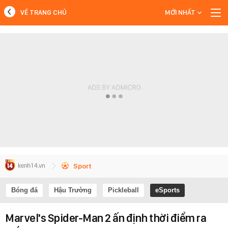
VỀ TRANG CHỦ
MỚI NHẤT
MỚI NHẤT
Xem thêm
Sport
Bóng đá
Hậu Trường
Pickleball
eSports
Marvel's Spider-Man 2 ấn định thời điểm ra