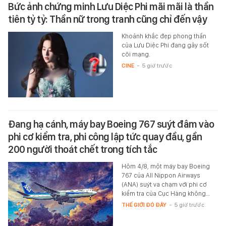
Bức ảnh chứng minh Lưu Diệc Phi mãi mãi là thần
tiên tỷ tỷ: Thần nữ trong tranh cũng chỉ đến vậy
Khoảnh khắc đẹp phong thần
của Lưu Diệc Phi đang gây sốt
cõi mạng.
CINE
-
5 giờ trước
Đang hạ cánh, máy bay Boeing 767 suýt đâm vào
phi cơ kiểm tra, phi công lập tức quay đầu, gần
200 người thoát chết trong tích tắc
Hôm 4/8, một máy bay Boeing
767 của All Nippon Airways
(ANA) suýt va chạm với phi cơ
kiểm tra của Cục Hàng không…
THẾ GIỚI ĐÓ ĐÂY
-
5 giờ trước