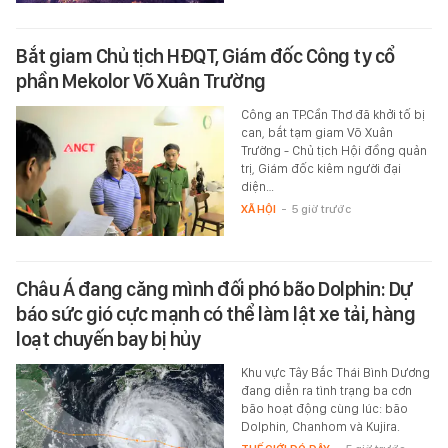
Bắt giam Chủ tịch HĐQT, Giám đốc Công ty cổ
phần Mekolor Võ Xuân Trường
Công an TP.Cần Thơ đã khởi tố bị
can, bắt tạm giam Võ Xuân
Trường - Chủ tịch Hội đồng quản
trị, Giám đốc kiêm người đại
diện…
XÃ HỘI
-
5 giờ trước
Châu Á đang căng mình đối phó bão Dolphin: Dự
báo sức gió cực mạnh có thể làm lật xe tải, hàng
loạt chuyến bay bị hủy
Khu vực Tây Bắc Thái Bình Dương
đang diễn ra tình trạng ba cơn
bão hoạt động cùng lúc: bão
Dolphin, Chanhom và Kujira.