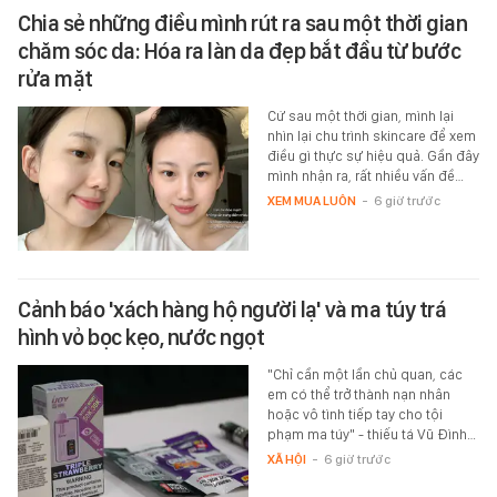
Chia sẻ những điều mình rút ra sau một thời gian
chăm sóc da: Hóa ra làn da đẹp bắt đầu từ bước
rửa mặt
Cứ sau một thời gian, mình lại
nhìn lại chu trình skincare để xem
điều gì thực sự hiệu quả. Gần đây
mình nhận ra, rất nhiều vấn đề…
XEM MUA LUÔN
-
6 giờ trước
Cảnh báo 'xách hàng hộ người lạ' và ma túy trá
hình vỏ bọc kẹo, nước ngọt
"Chỉ cần một lần chủ quan, các
em có thể trở thành nạn nhân
hoặc vô tình tiếp tay cho tội
phạm ma túy" - thiếu tá Vũ Đình…
XÃ HỘI
-
6 giờ trước