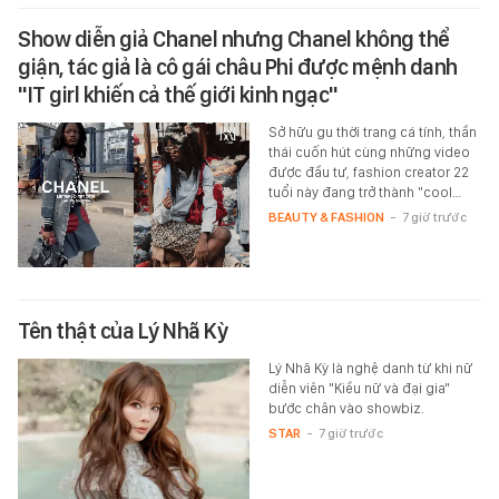
Show diễn giả Chanel nhưng Chanel không thể
giận, tác giả là cô gái châu Phi được mệnh danh
"IT girl khiến cả thế giới kinh ngạc"
Sở hữu gu thời trang cá tính, thần
thái cuốn hút cùng những video
được đầu tư, fashion creator 22
tuổi này đang trở thành "cool…
BEAUTY & FASHION
-
7 giờ trước
Tên thật của Lý Nhã Kỳ
Lý Nhã Kỳ là nghệ danh từ khi nữ
diễn viên "Kiều nữ và đại gia"
bước chân vào showbiz.
STAR
-
7 giờ trước