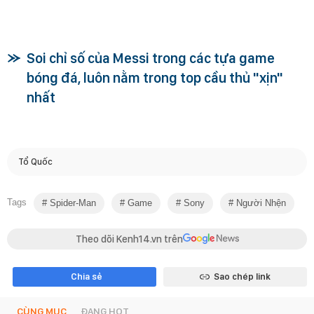
Soi chỉ số của Messi trong các tựa game
bóng đá, luôn nằm trong top cầu thủ "xịn"
nhất
Tổ Quốc
Tags
Spider-Man
Game
Sony
Người Nhện
Theo dõi Kenh14.vn trên
Chia sẻ
Sao chép link
CÙNG MỤC
ĐANG HOT