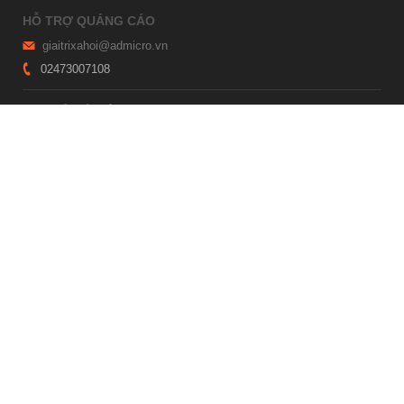
HỖ TRỢ QUẢNG CÁO
giaitrixahoi@admicro.vn
02473007108
TRỤ SỞ HÀ NỘI
Tầng 21, Tòa nhà Center Building, Hapulico Complex, Số 01, phố
Nguyễn Huy Tưởng, phường Thanh Xuân, thành phố Hà Nội
TRỤ SỞ TP.HỒ CHÍ MINH
Tầng 4, Tòa nhà 123, số 127 Võ Văn Tần, Phường Xuân Hòa, TPHCM
Giấy phép thiết lập trang thông tin điện tử tổng hợp trên mạng số
2215/GP-TTĐT do Sở Thông tin và Truyền thông Hà Nội cấp ngày 10
tháng 4 năm 2019
© Copyright 2007 - 2026 – Công ty Cổ phần VCCorp
Xem bản Desktop