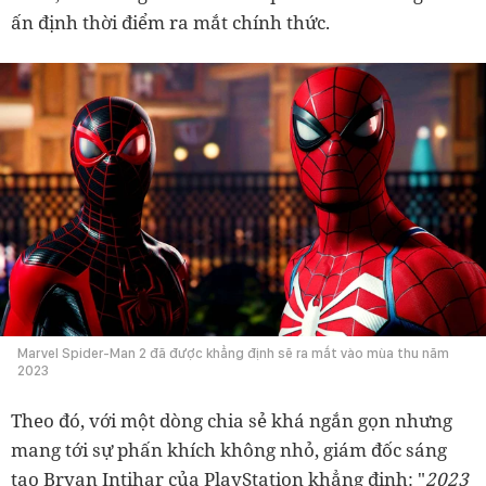
ấn định thời điểm ra mắt chính thức.
Marvel Spider-Man 2 đã được khẳng định sẽ ra mắt vào mùa thu năm
2023
Theo đó, với một dòng chia sẻ khá ngắn gọn nhưng
mang tới sự phấn khích không nhỏ, giám đốc sáng
tạo Bryan Intihar của PlayStation khẳng định: "
2023