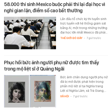
58.000 thí sinh Mexico buộc phải thi lại đại học vì
nghi gian lận, điểm số cao bất thường
Lần đầu tổ chức kỳ thi tuyển sinh
trực tuyến với hệ thống giám sát
bằng AI, một trong những trường
đại học lớn nhất Mexico đã phải…
THẾ GIỚI ĐÓ ĐÂY
-
7 giờ trước
Phục hồi bức ảnh người phụ nữ được tìm thấy
trong mộ liệt sĩ ở Quảng Ngãi
Bức ảnh chân dung người phụ nữ
đã bị mờ được phát hiện trong
phần mộ liệt sĩ tại Nghĩa trang
Liệt sĩ Nghĩa Lâm, xã Trà Giang,…
XÃ HỘI
-
7 giờ trước