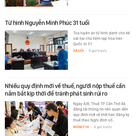
Tử hình Nguyễn Minh Phúc 31 tuổi
Tòa tuyên án tử hình dành cho kẻ
sát hại chủ tiệm tạp hóa trên
Quốc lộ 51.
XÃ HỘI
-
6 giờ trước
Nhiều quy định mới về thuế, người nộp thuế cần
nắm bắt kịp thời để tránh phát sinh rủi ro
Ngày 4/8, Thuế TP. Cần Thơ đã
đăng tải thông tin liên quan đến
quy định mới về thời hạn đăng ký
thuế theo Nghị định số…
MONEY.14
-
6 giờ trước