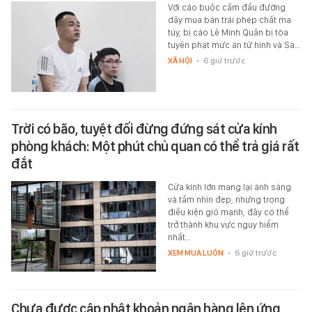
Với cáo buộc cầm đầu đường
dây mua bán trái phép chất ma
túy, bị cáo Lê Minh Quân bị tòa
tuyên phạt mức án tử hình và Sa…
XÃ HỘI
-
6 giờ trước
Trời có bão, tuyệt đối đừng đứng sát cửa kính
phòng khách: Một phút chủ quan có thể trả giá rất
đắt
Cửa kính lớn mang lại ánh sáng
và tầm nhìn đẹp, nhưng trong
điều kiện gió mạnh, đây có thể
trở thành khu vực nguy hiểm
nhất…
XEM MUA LUÔN
-
6 giờ trước
Chưa được cập nhật khoản ngân hàng lên ứng