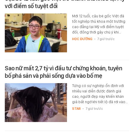
với điểm số tuyệt đối
Mới 12 tuổi, cậu bé gốc Việt đã
tốt nghiệp thủ khoa một trường
cao đẳng tại Mỹ với điểm tuyệt
đối, đồng thời gây chú ý khi…
HỌC ĐƯỜNG
-
7 giờ trước
Sao nữ mất 2,7 tỷ vì đầu tư chứng khoán, tuyên
bố phá sản và phải sống dựa vào bố mẹ
Từng có sự nghiệp ổn định với
nhiều vai diễn được đánh giá
cao, người đẹp này khiến khán
giả bất ngờ khi tiết lộ đã rơi vào…
STAR
-
7 giờ trước