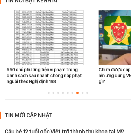
TIN NỔI BẬT KÊNH14
550 chủ phương tiện vi phạm trong
Chưa được cập n
danh sách sau nhanh chóng nộp phạt
lên ứng dụng VNe
nguội theo Nghị định 168
gì?
TIN MỚI CẬP NHẬT
Cậu bé 12 tuổi gốc Việt trở thành thủ khoa tại Mỹ