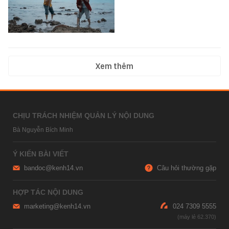
Xem thêm
CHỊU TRÁCH NHIỆM QUẢN LÝ NỘI DUNG
Bà Nguyễn Bích Minh
Ý KIẾN BÀI VIẾT
bandoc@kenh14.vn
Câu hỏi thường gặp
HỢP TÁC NỘI DUNG
marketing@kenh14.vn
024 7309 5555