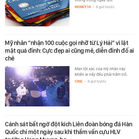
MONEY.14
-
6 giờ trước
Mỹ nhân “nhận 100 cuộc gọi nhỡ từ Lý Hải” vì lật
mặt quá đỉnh: Cực đẹp ai cũng mê, diễn đỉnh đố ai
chê
Màn lột xác của mỹ nhân này
khiến ai nấy đều phải trầm trồ.
CINE
-
6 giờ trước
Cảnh sát bất ngờ đột kích Liên đoàn bóng đá Hàn
Quốc chỉ một ngày sau khi thẩm vấn cựu HLV