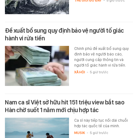
THẾ GIỚI ĐÓ ĐÂY
-
5 giờ trước
Đề xuất bổ sung quy định bảo vệ người tố giác
hành vi rửa tiền
Chính phủ đề xuất bổ sung quy
định bảo vệ người báo cáo,
người cung cấp thông tin và
người tố giác hành vi rửa tiền.
XÃ HỘI
-
5 giờ trước
Nam ca sĩ Việt sở hữu hit 151 triệu view bắt sao
Hàn chờ suốt 1 năm mới chịu hợp tác
Ca sĩ này tiếp tục nối dài chuỗi
hợp tác quốc tế của mình.
MUSIK
-
5 giờ trước