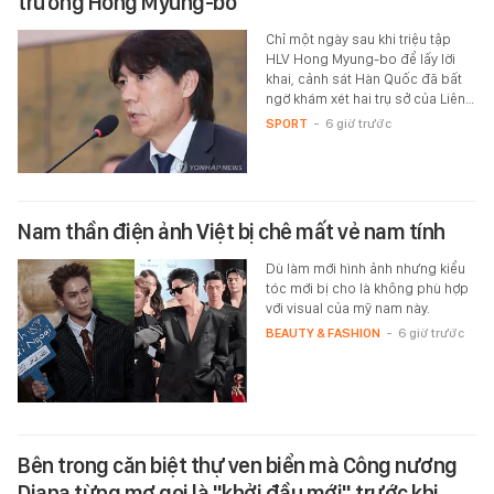
trưởng Hong Myung-bo
Chỉ một ngày sau khi triệu tập
HLV Hong Myung-bo để lấy lời
khai, cảnh sát Hàn Quốc đã bất
ngờ khám xét hai trụ sở của Liên…
SPORT
-
6 giờ trước
Nam thần điện ảnh Việt bị chê mất vẻ nam tính
Dù làm mới hình ảnh nhưng kiểu
tóc mới bị cho là không phù hợp
với visual của mỹ nam này.
BEAUTY & FASHION
-
6 giờ trước
Bên trong căn biệt thự ven biển mà Công nương
Diana từng mơ gọi là "khởi đầu mới" trước khi