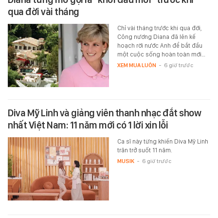
qua đời vài tháng
Chỉ vài tháng trước khi qua đời,
Công nương Diana đã lên kế
hoạch rời nước Anh để bắt đầu
một cuộc sống hoàn toàn mới…
XEM MUA LUÔN
-
6 giờ trước
Diva Mỹ Linh và giảng viên thanh nhạc đắt show
nhất Việt Nam: 11 năm mới có 1 lời xin lỗi
Ca sĩ này từng khiến Diva Mỹ Linh
trăn trở suốt 11 năm.
MUSIK
-
6 giờ trước