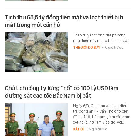
Tịch thu 65,5 tỷ đồng tiền mặt và loạt thiết bị bí
mật trong một căn hộ
Theo truyền thông địa phương,
phát hiện này mang tính tình cờ.
THẾ GIỚI ĐÓ ĐÂY
-
6 giờ trước
Chủ tịch công ty từng “nổ” có 100 tỷ USD làm
đường sắt cao tốc Bắc Nam bị bắt
Ngày 6/8, Cơ quan An ninh điều
tra Công an TP Cần Thơ cho biết
đã khởi tố, bắt tạm giam và khám
xét nơi ở, nơi làm việc đối với…
XÃ HỘI
-
6 giờ trước