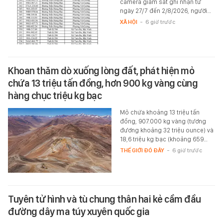
camera giám sát ghi nhận từ
ngày 27/7 đến 2/8/2026, người…
XÃ HỘI
-
6 giờ trước
Khoan thăm dò xuống lòng đất, phát hiện mỏ
chứa 13 triệu tấn đồng, hơn 900 kg vàng cùng
hàng chục triệu kg bạc
Mỏ chứa khoảng 13 triệu tấn
đồng, 907.000 kg vàng (tương
đương khoảng 32 triệu ounce) và
18,6 triệu kg bạc (khoảng 659…
THẾ GIỚI ĐÓ ĐÂY
-
6 giờ trước
Tuyên tử hình và tù chung thân hai kẻ cầm đầu
đường dây ma túy xuyên quốc gia