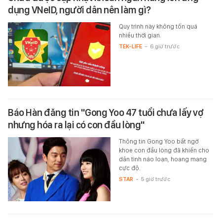
dụng VNeID, người dân nên làm gì?
Quy trình này không tốn quá
nhiều thời gian.
TEK-LIFE
-
6 giờ trước
Báo Hàn đăng tin "Gong Yoo 47 tuổi chưa lấy vợ
nhưng hóa ra lại có con đầu lòng"
Thông tin Gong Yoo bất ngờ
khoe con đầu lòng đã khiến cho
dân tình náo loạn, hoang mang
cực độ.
STAR
-
5 giờ trước