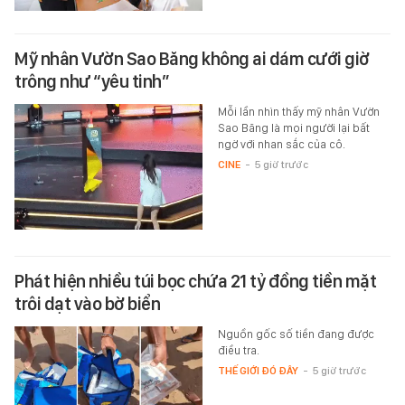
Mỹ nhân Vườn Sao Băng không ai dám cưới giờ
trông như “yêu tinh”
Mỗi lần nhìn thấy mỹ nhân Vườn
Sao Băng là mọi người lại bất
ngờ với nhan sắc của cô.
CINE
-
5 giờ trước
Phát hiện nhiều túi bọc chứa 21 tỷ đồng tiền mặt
trôi dạt vào bờ biển
Nguồn gốc số tiền đang được
điều tra.
THẾ GIỚI ĐÓ ĐÂY
-
5 giờ trước