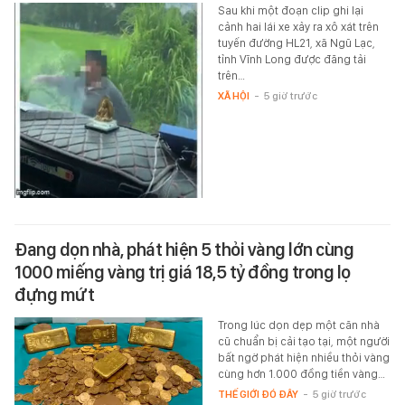
Sau khi một đoạn clip ghi lại
cảnh hai lái xe xảy ra xô xát trên
tuyến đường HL21, xã Ngũ Lạc,
tỉnh Vĩnh Long được đăng tải
trên…
XÃ HỘI
-
5 giờ trước
Đang dọn nhà, phát hiện 5 thỏi vàng lớn cùng
1000 miếng vàng trị giá 18,5 tỷ đồng trong lọ
đựng mứt
Trong lúc dọn dẹp một căn nhà
cũ chuẩn bị cải tạo tại, một người
bất ngờ phát hiện nhiều thỏi vàng
cùng hơn 1.000 đồng tiền vàng…
THẾ GIỚI ĐÓ ĐÂY
-
5 giờ trước