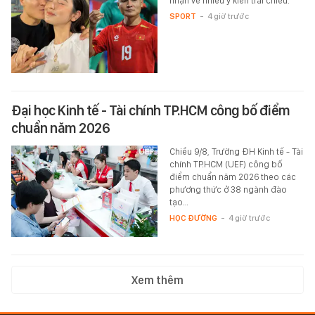
nhận về nhiều ý kiến trái chiều.
SPORT
-
4 giờ trước
Đại học Kinh tế - Tài chính TP.HCM công bố điểm
chuẩn năm 2026
Chiều 9/8, Trường ĐH Kinh tế - Tài
chính TP.HCM (UEF) công bố
điểm chuẩn năm 2026 theo các
phương thức ở 38 ngành đào
tạo…
HỌC ĐƯỜNG
-
4 giờ trước
Xem thêm