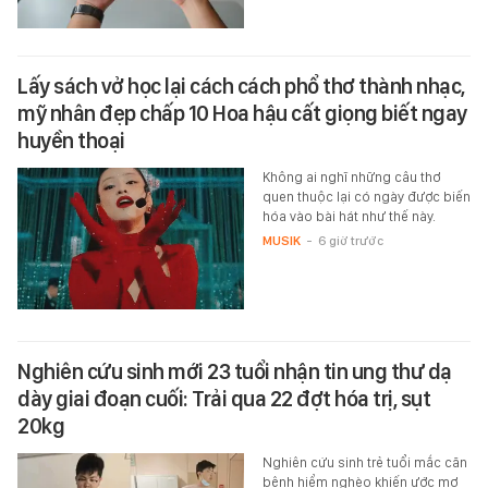
Lấy sách vở học lại cách cách phổ thơ thành nhạc,
mỹ nhân đẹp chấp 10 Hoa hậu cất giọng biết ngay
huyền thoại
Không ai nghĩ những câu thơ
quen thuộc lại có ngày được biến
hóa vào bài hát như thế này.
MUSIK
-
6 giờ trước
Nghiên cứu sinh mới 23 tuổi nhận tin ung thư dạ
dày giai đoạn cuối: Trải qua 22 đợt hóa trị, sụt
20kg
Nghiên cứu sinh trẻ tuổi mắc căn
bệnh hiểm nghèo khiến ước mơ