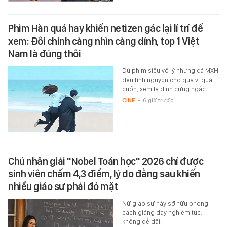
Phim Hàn quá hay khiến netizen gác lại lí trí để
xem: Đôi chính càng nhìn càng dính, top 1 Việt
Nam là đúng thôi
Dù phim siêu vô lý nhưng cả MXH
đều tình nguyện cho qua vì quá
cuốn, xem là dính cứng ngắc.
CINE
-
6 giờ trước
Chủ nhân giải "Nobel Toán học" 2026 chỉ được
sinh viên chấm 4,3 điểm, lý do đằng sau khiến
nhiều giáo sư phải đỏ mặt
Nữ giáo sư này sở hữu phong
cách giảng dạy nghiêm túc,
không dễ dãi.