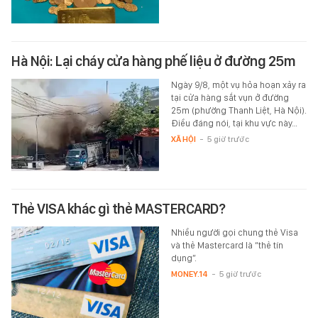
Hà Nội: Lại cháy cửa hàng phế liệu ở đường 25m
Ngày 9/8, một vụ hỏa hoạn xảy ra
tại cửa hàng sắt vụn ở đường
25m (phường Thanh Liệt, Hà Nội).
Điều đáng nói, tại khu vực này…
XÃ HỘI
-
5 giờ trước
Thẻ VISA khác gì thẻ MASTERCARD?
Nhiều người gọi chung thẻ Visa
và thẻ Mastercard là “thẻ tín
dụng”.
MONEY.14
-
5 giờ trước