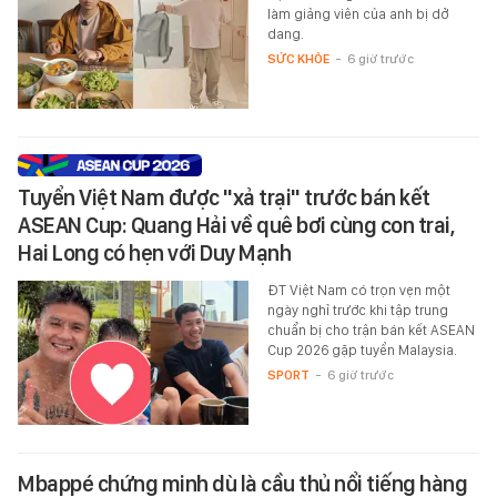
làm giảng viên của anh bị dở
dang.
SỨC KHỎE
-
6 giờ trước
Tuyển Việt Nam được "xả trại" trước bán kết
ASEAN Cup: Quang Hải về quê bơi cùng con trai,
Hai Long có hẹn với Duy Mạnh
ĐT Việt Nam có trọn vẹn một
ngày nghỉ trước khi tập trung
chuẩn bị cho trận bán kết ASEAN
Cup 2026 gặp tuyển Malaysia.
SPORT
-
6 giờ trước
Mbappé chứng minh dù là cầu thủ nổi tiếng hàng