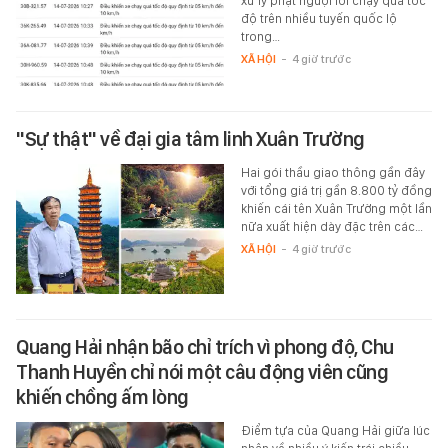
xử lý phạt nguội lỗi chạy quá tốc
độ trên nhiều tuyến quốc lộ
trong…
XÃ HỘI
-
4 giờ trước
"Sự thật" về đại gia tâm linh Xuân Trường
Hai gói thầu giao thông gần đây
với tổng giá trị gần 8.800 tỷ đồng
khiến cái tên Xuân Trường một lần
nữa xuất hiện dày đặc trên các…
XÃ HỘI
-
4 giờ trước
Quang Hải nhận bão chỉ trích vì phong độ, Chu
Thanh Huyền chỉ nói một câu động viên cũng
khiến chồng ấm lòng
Điểm tựa của Quang Hải giữa lúc