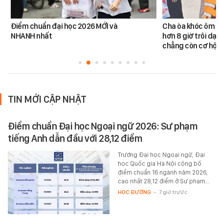
Điểm chuẩn đại học 2026 MỚI và
Cha òa khóc ôm c
NHANH nhất
hơn 8 giờ trôi dạt
chẳng còn cơ hội
TIN MỚI CẬP NHẬT
Điểm chuẩn Đại học Ngoại ngữ 2026: Sư phạm
tiếng Anh dẫn đầu với 28,12 điểm
Trường Đại học Ngoại ngữ, Đại
học Quốc gia Hà Nội công bố
điểm chuẩn 16 ngành năm 2026,
cao nhất 28,12 điểm ở Sư phạm…
HỌC ĐƯỜNG
-
7 giờ trước