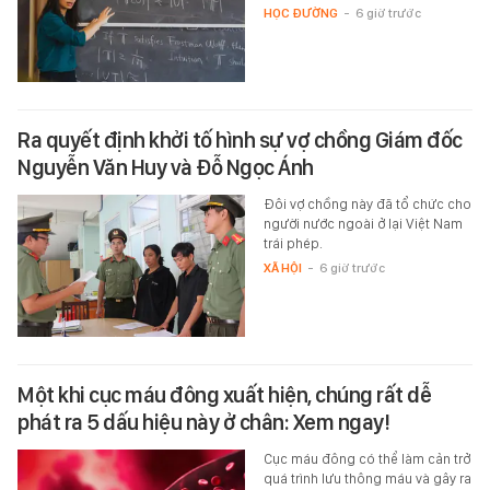
HỌC ĐƯỜNG
-
6 giờ trước
Ra quyết định khởi tố hình sự vợ chồng Giám đốc
Nguyễn Văn Huy và Đỗ Ngọc Ánh
Đôi vợ chồng này đã tổ chức cho
người nước ngoài ở lại Việt Nam
trái phép.
XÃ HỘI
-
6 giờ trước
Một khi cục máu đông xuất hiện, chúng rất dễ
phát ra 5 dấu hiệu này ở chân: Xem ngay!
Cục máu đông có thể làm cản trở
quá trình lưu thông máu và gây ra