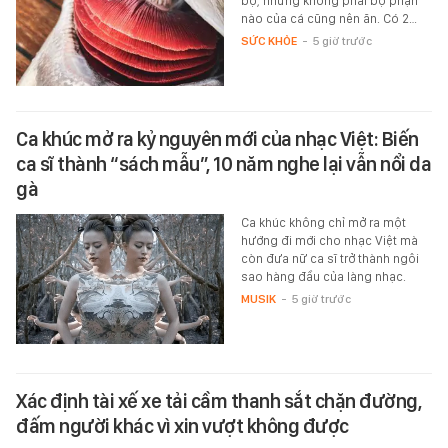
bộ, nhưng không phải bộ phận
nào của cá cũng nên ăn. Có 2…
SỨC KHỎE
-
5 giờ trước
Ca khúc mở ra kỷ nguyên mới của nhạc Việt: Biến
ca sĩ thành “sách mẫu”, 10 năm nghe lại vẫn nổi da
gà
Ca khúc không chỉ mở ra một
hướng đi mới cho nhạc Việt mà
còn đưa nữ ca sĩ trở thành ngôi
sao hàng đầu của làng nhạc.
MUSIK
-
5 giờ trước
Xác định tài xế xe tải cầm thanh sắt chặn đường,
đấm người khác vì xin vượt không được