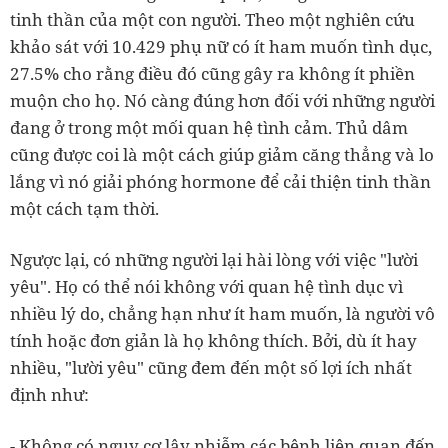
tinh thần của một con người. Theo một nghiên cứu
khảo sát với 10.429 phụ nữ có ít ham muốn tình dục,
27.5% cho rằng điều đó cũng gây ra không ít phiền
muộn cho họ. Nó càng đúng hơn đối với những người
đang ở trong một mối quan hệ tình cảm. T
hủ dâm
cũng được coi là một cách giúp giảm căng thẳng và lo
lắng vì nó giải phóng hormone để cải thiện tinh thần
một cách tạm thời.
Ngược lại, có những người lại hài lòng với việc "lười
yêu". Họ có thể nói không với quan hệ tình dục vì
nhiều lý do, chẳng hạn như ít ham muốn, là người vô
tính hoặc đơn giản là họ không thích.
Bởi, dù ít hay
nhiều, "lười yêu" cũng đem đến một số lợi ích nhất
định như:
- Không có nguy cơ lây nhiễm các bệnh liên quan đến