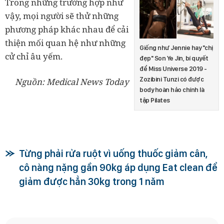
Trong những trường hợp như
vậy, mọi người sẽ thử những
phương pháp khác nhau để cải
thiện mối quan hệ như những
Giống như Jennie hay "chị
cử chỉ âu yếm.
đẹp" Son Ye Jin, bí quyết
để Miss Universe 2019 -
Zozibini Tunzi có được
Nguồn: Medical News Today
body hoàn hảo chính là
tập Pilates
Từng phải rửa ruột vì uống thuốc giảm cân,
cô nàng nặng gần 90kg áp dụng Eat clean để
giảm được hẳn 30kg trong 1 năm