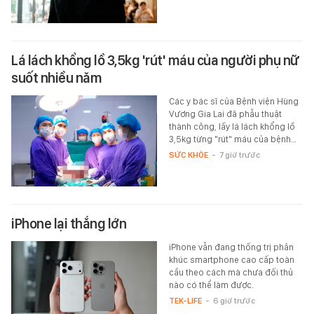
Lá lách khổng lồ 3,5kg 'rút' máu của người phụ nữ
suốt nhiều năm
Các y bác sĩ của Bệnh viện Hùng
Vương Gia Lai đã phẫu thuật
thành công, lấy lá lách khổng lồ
3,5kg từng "rút" máu của bệnh…
SỨC KHỎE
-
7 giờ trước
iPhone lại thắng lớn
iPhone vẫn đang thống trị phân
khúc smartphone cao cấp toàn
cầu theo cách mà chưa đối thủ
nào có thể làm được.
TEK-LIFE
-
6 giờ trước