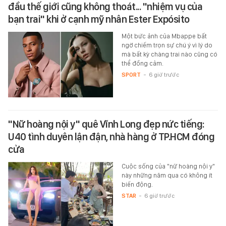
đầu thế giới cũng không thoát... "nhiệm vụ của
bạn trai" khi ở cạnh mỹ nhân Ester Expósito
Một bức ảnh của Mbappe bất
ngờ chiếm trọn sự chú ý vì lý do
mà bất kỳ chàng trai nào cũng có
thể đồng cảm.
SPORT
-
6 giờ trước
"Nữ hoàng nội y" quê Vĩnh Long đẹp nức tiếng:
U40 tình duyên lận đận, nhà hàng ở TP.HCM đóng
cửa
Cuộc sống của "nữ hoàng nội y"
này những năm qua có không ít
biến động.
STAR
-
6 giờ trước