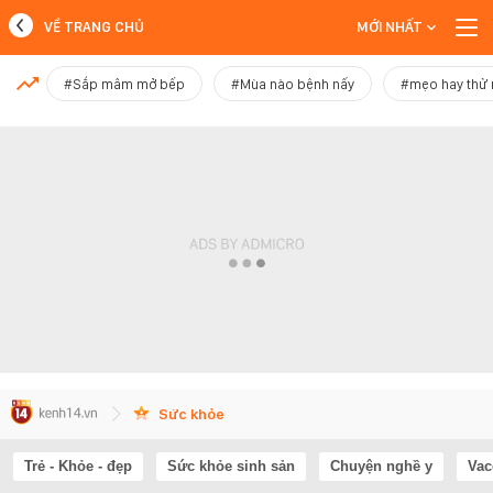
VỀ TRANG CHỦ
MỚI NHẤT
MỚI NHẤT
#Sắp mâm mở bếp
#Mùa nào bệnh nấy
#mẹo hay thử
Xem thêm
Sức khỏe
Trẻ - Khỏe - đẹp
Sức khỏe sinh sản
Chuyện nghề y
Vac