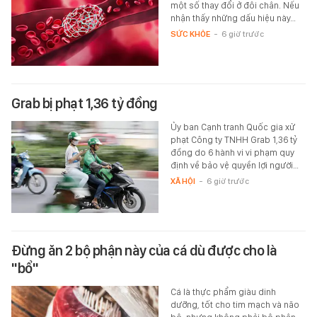
một số thay đổi ở đôi chân. Nếu
nhận thấy những dấu hiệu này…
SỨC KHỎE
-
6 giờ trước
Grab bị phạt 1,36 tỷ đồng
Ủy ban Cạnh tranh Quốc gia xử
phạt Công ty TNHH Grab 1,36 tỷ
đồng do 6 hành vi vi phạm quy
định về bảo vệ quyền lợi người…
XÃ HỘI
-
6 giờ trước
Đừng ăn 2 bộ phận này của cá dù được cho là
"bổ"
Cá là thực phẩm giàu dinh
dưỡng, tốt cho tim mạch và não