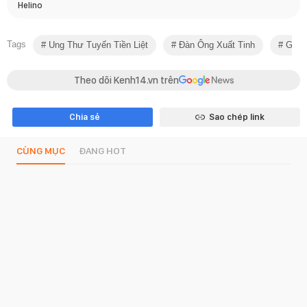
Helino
Tags
Ung Thư Tuyến Tiền Liệt
Đàn Ông Xuất Tinh
Giảm
Theo dõi Kenh14.vn trên
Chia sẻ
Sao chép link
CÙNG MỤC
ĐANG HOT