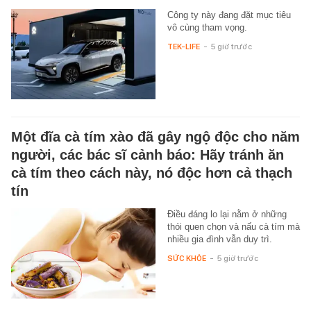
Công ty này đang đặt mục tiêu
vô cùng tham vọng.
TEK-LIFE
-
5 giờ trước
Một đĩa cà tím xào đã gây ngộ độc cho năm
người, các bác sĩ cảnh báo: Hãy tránh ăn
cà tím theo cách này, nó độc hơn cả thạch
tín
Điều đáng lo lại nằm ở những
thói quen chọn và nấu cà tím mà
nhiều gia đình vẫn duy trì.
SỨC KHỎE
-
5 giờ trước