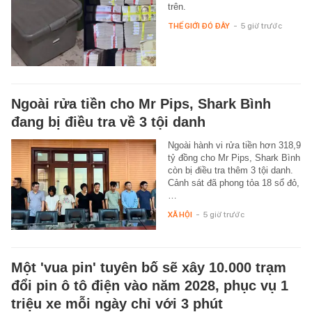
trên.
THẾ GIỚI ĐÓ ĐÂY
-
5 giờ trước
Ngoài rửa tiền cho Mr Pips, Shark Bình
đang bị điều tra về 3 tội danh
Ngoài hành vi rửa tiền hơn 318,9
tỷ đồng cho Mr Pips, Shark Bình
còn bị điều tra thêm 3 tội danh.
Cảnh sát đã phong tỏa 18 sổ đỏ,
…
XÃ HỘI
-
5 giờ trước
Một 'vua pin' tuyên bố sẽ xây 10.000 trạm
đổi pin ô tô điện vào năm 2028, phục vụ 1
triệu xe mỗi ngày chỉ với 3 phút