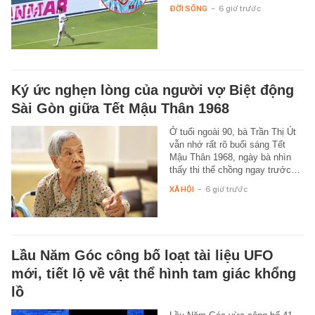
ĐỜI SỐNG
-
6 giờ trước
Ký ức nghẹn lòng của người vợ Biệt động
Sài Gòn giữa Tết Mậu Thân 1968
Ở tuổi ngoài 90, bà Trần Thị Út
vẫn nhớ rất rõ buổi sáng Tết
Mậu Thân 1968, ngày bà nhìn
thấy thi thể chồng ngay trước…
XÃ HỘI
-
6 giờ trước
Lầu Năm Góc công bố loạt tài liệu UFO
mới, tiết lộ về vật thể hình tam giác khổng
lồ