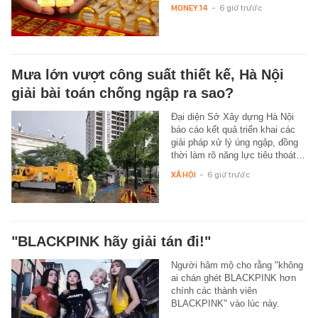
MONEY.14
-
6 giờ trước
Mưa lớn vượt công suất thiết kế, Hà Nội
giải bài toán chống ngập ra sao?
Đại diện Sở Xây dựng Hà Nội
báo cáo kết quả triển khai các
giải pháp xử lý úng ngập, đồng
thời làm rõ năng lực tiêu thoát…
XÃ HỘI
-
6 giờ trước
"BLACKPINK hãy giải tán đi!"
Người hâm mộ cho rằng "không
ai chán ghét BLACKPINK hơn
chính các thành viên
BLACKPINK" vào lúc này.