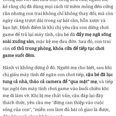
kể rằng chị đã dùng mọi cách từ mềm mỏng đến cứng
rắn nhưng con trai không chỉ không thay đổi, mà còn
ngày càng trượt dài trong sự bất cần, hỗn xược và
bạo lực. Đỉnh điểm là khi chị yêu cầu con dừng chơi
game để trả lại máy tính, cậu bé đã
đẩy mẹ ngã sõng
soài xuống sàn
, mặc kệ mẹ đau đớn. Sau đó, con trai
còn
cố thủ trong phòng, khóa cửa để tiếp tục chơi
game suốt đêm
.
Hành vi không dừng ở đó. Người mẹ cho biết, sau khi
chị giấu máy tính để ngăn con chơi tiếp,
cậu bé đã lục
tung cả nhà, tháo cả camera để "qua mặt" mẹ
, và tiếp
tục ngồi ôm máy tính chơi game vào buổi chiều khi
mẹ đi làm về. Khi bị mẹ chất vấn, cậu đáp lại đầy
thách thức, yêu cầu mẹ "đừng can thiệp vào cuộc
sống của con", "miễn con làm đủ bài cô giao là được,