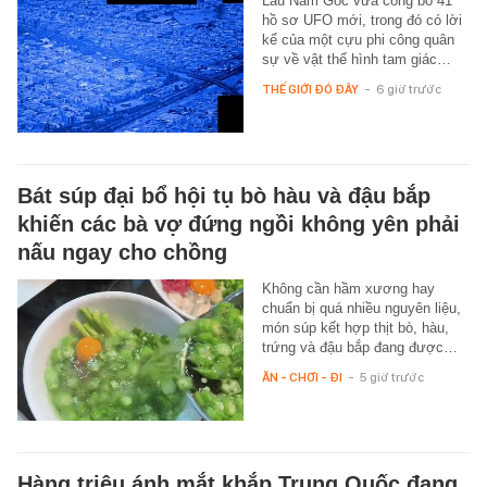
Lầu Năm Góc vừa công bố 41
hồ sơ UFO mới, trong đó có lời
kể của một cựu phi công quân
sự về vật thể hình tam giác…
THẾ GIỚI ĐÓ ĐÂY
-
6 giờ trước
Bát súp đại bổ hội tụ bò hàu và đậu bắp
khiến các bà vợ đứng ngồi không yên phải
nấu ngay cho chồng
Không cần hầm xương hay
chuẩn bị quá nhiều nguyên liệu,
món súp kết hợp thịt bò, hàu,
trứng và đậu bắp đang được…
ĂN - CHƠI - ĐI
-
5 giờ trước
Hàng triệu ánh mắt khắp Trung Quốc đang