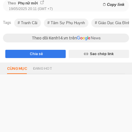
Theo
Phụ nữ mới
Copy link
19/05/2025 20:11 (GMT +7)
Tags
Tranh Cãi
Tâm Sự Phụ Huynh
Giáo Dục Gia Đình
Theo dõi Kenh14.vn trên
Chia sẻ
Sao chép link
CÙNG MỤC
ĐANG HOT