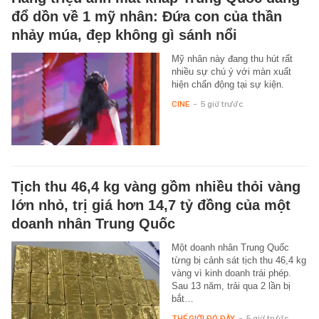
đổ dồn về 1 mỹ nhân: Đứa con của thần
nhảy múa, đẹp không gì sánh nổi
Mỹ nhân này đang thu hút rất
nhiều sự chú ý với màn xuất
hiện chấn động tại sự kiện.
CINE
-
5 giờ trước
Tịch thu 46,4 kg vàng gồm nhiều thỏi vàng
lớn nhỏ, trị giá hơn 14,7 tỷ đồng của một
doanh nhân Trung Quốc
Một doanh nhân Trung Quốc
từng bị cảnh sát tịch thu 46,4 kg
vàng vì kinh doanh trái phép.
Sau 13 năm, trải qua 2 lần bị
bắt…
THẾ GIỚI ĐÓ ĐÂY
-
5 giờ trước