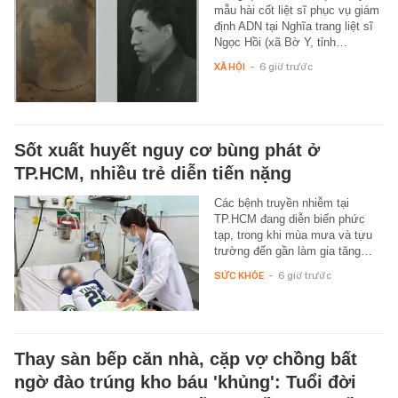
mẫu hài cốt liệt sĩ phục vụ giám
định ADN tại Nghĩa trang liệt sĩ
Ngọc Hồi (xã Bờ Y, tỉnh…
XÃ HỘI
-
6 giờ trước
Sốt xuất huyết nguy cơ bùng phát ở
TP.HCM, nhiều trẻ diễn tiến nặng
Các bệnh truyền nhiễm tại
TP.HCM đang diễn biến phức
tạp, trong khi mùa mưa và tựu
trường đến gần làm gia tăng…
SỨC KHỎE
-
6 giờ trước
Thay sàn bếp căn nhà, cặp vợ chồng bất
ngờ đào trúng kho báu 'khủng': Tuổi đời