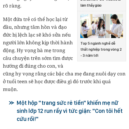
rõ ràng.
làm thầy giáo
Một đứa trẻ có thể học lại từ
đầu, nhưng tâm hồn và đạo
đức bị lệch lạc sẽ khó sửa nếu
người lớn không kịp thời hành
Top 5 ngành nghề dễ
động. Hy vọng bà mẹ trong
thất nghiệp trong vòng 2
- 3 năm tới
câu chuyện trên sớm tìm được
hướng đi đúng cho con, và
cũng hy vọng rằng các bậc cha mẹ đang nuôi dạy con
ở tuổi teen sẽ học được điều gì đó trước khi quá
muộn.
Một hộp "trang sức rẻ tiền" khiến mẹ nữ
sinh lớp 12 run rẩy vì tức giận: "Con tôi hết
cứu rồi!"