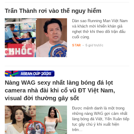
Trấn Thành rơi vào thế nguy hiểm
Dàn sao Running Man Việt Nam
và khách mời khiến khán giả
nghẹt thở khi theo dõi trận đấu
cuối cùng.
STAR
-
5 giờ trước
Nàng WAG sexy nhất làng bóng đá lọt
camera nhà đài khi cổ vũ ĐT Việt Nam,
visual đời thường gây sốt
Được mệnh danh là một trong
những nàng WAG gợi cảm nhất
làng bóng đá Việt, Yến Xuân tiếp
tục gây chú ý khi xuất hiện
trên…