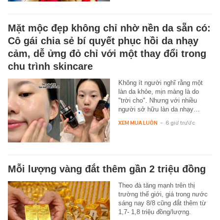
Mặt mộc đẹp không chỉ nhờ nền da sẵn có:
Cô gái chia sẻ bí quyết phục hồi da nhạy
cảm, dễ ửng đỏ chỉ với một thay đổi trong
chu trình skincare
Không ít người nghĩ rằng một
làn da khỏe, mịn màng là do
"trời cho". Nhưng với nhiều
người sở hữu làn da nhạy…
XEM MUA LUÔN
-
6 giờ trước
Mỗi lượng vàng đắt thêm gần 2 triệu đồng
Theo đà tăng mạnh trên thị
trường thế giới, giá trong nước
sáng nay 8/8 cũng đắt thêm từ
1,7- 1,8 triệu đồng/lượng.