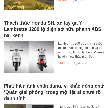
XÃ HỘI
-
6 giờ trước
Thách thức Honda SH, xe tay ga Ý
Lambretta J200 lộ diện sở hữu phanh ABS
hai kênh
Lambretta J200 vừa chính thức
tái xuất với phong cách hoài cổ
ấn tượng, hồi sinh dòng J-Series
huyền thoại thập niên 60.…
TEK-LIFE
-
6 giờ trước
Phát hiện ảnh chân dung, ví khắc dòng chữ
‘Quân giải phóng’ trong mộ liệt sĩ chưa rõ
danh tính
Trong quá trình khai quật, lấy