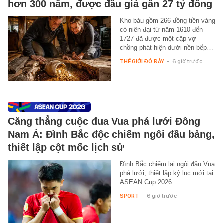
hơn 300 năm, được đấu giá gần 27 tỷ đồng
Kho báu gồm 266 đồng tiền vàng
có niên đại từ năm 1610 đến
1727 đã được một cặp vợ
chồng phát hiện dưới nền bếp…
THẾ GIỚI ĐÓ ĐÂY
-
6 giờ trước
Căng thẳng cuộc đua Vua phá lưới Đông
Nam Á: Đình Bắc độc chiếm ngôi đầu bảng,
thiết lập cột mốc lịch sử
Đình Bắc chiếm lại ngôi đầu Vua
phá lưới, thiết lập kỷ lục mới tại
ASEAN Cup 2026.
SPORT
-
6 giờ trước