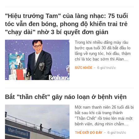
"Hiệu trưởng Tam" của làng nhạc: 75 tuổi
tóc vẫn đen bóng, phong độ khiến trai trẻ
"chạy dài" nhờ 3 bí quyết đơn giản
Trong khi nhiều đấng mày râu
bước qua tuổi 30 đã bắt đầu lo
lắng về rụng tóc, hói đầu, thậm
chí là tóc bạc sớm thì Alan…
SỨC KHỎE
-
6 giờ trước
Bắt "thần chết" gây náo loạn ở bệnh viện
Một nam thanh niên 26 tuổi đã bị
bắt sau khi cải trang thành
"Thần Chết" rồi trèo lên mái một
bệnh viện, đứng nhìn chằm…
THẾ GIỚI ĐÓ ĐÂY
-
6 giờ trước