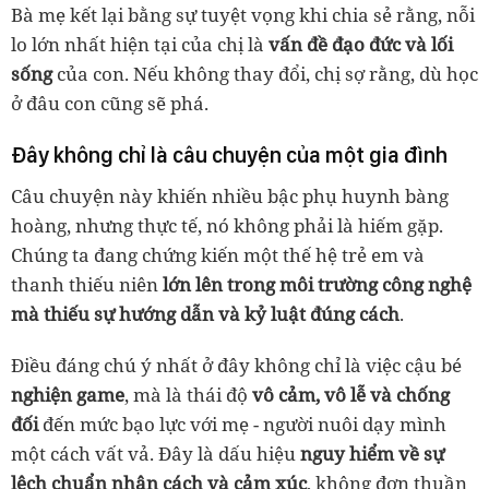
Bà mẹ kết lại bằng sự tuyệt vọng khi chia sẻ rằng, nỗi
lo lớn nhất hiện tại của chị là
vấn đề đạo đức và lối
sống
của con. Nếu không thay đổi, chị sợ rằng, dù học
ở đâu con cũng sẽ phá.
Đây không chỉ là câu chuyện của một gia đình
Câu chuyện này khiến nhiều bậc phụ huynh bàng
hoàng, nhưng thực tế, nó không phải là hiếm gặp.
Chúng ta đang chứng kiến một thế hệ trẻ em và
thanh thiếu niên
lớn lên trong môi trường công nghệ
mà thiếu sự hướng dẫn và kỷ luật đúng cách
.
Điều đáng chú ý nhất ở đây không chỉ là việc cậu bé
nghiện game
, mà là thái độ
vô cảm, vô lễ và chống
đối
đến mức bạo lực với mẹ - người nuôi dạy mình
một cách vất vả. Đây là dấu hiệu
nguy hiểm về sự
lệch chuẩn nhân cách và cảm xúc
, không đơn thuần