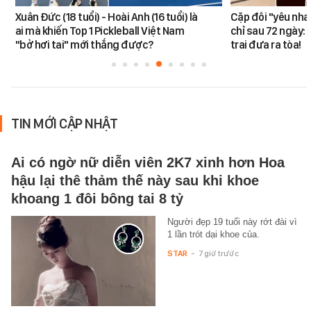
Xuân Đức (18 tuổi) - Hoài Anh (16 tuổi) là
Cặp đôi "yêu nha
ai mà khiến Top 1 Pickleball Việt Nam
chỉ sau 72 ngày: 
"bở hơi tai" mới thắng được?
trai đưa ra tòa!
TIN MỚI CẬP NHẬT
Ai có ngờ nữ diễn viên 2K7 xinh hơn Hoa
hậu lại thê thảm thế này sau khi khoe
khoang 1 đôi bông tai 8 tỷ
Người đẹp 19 tuổi này rớt đài vì
1 lần trót dại khoe của.
STAR
-
7 giờ trước