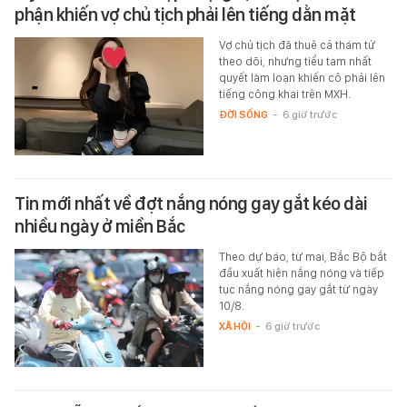
phận khiến vợ chủ tịch phải lên tiếng dằn mặt
Vợ chủ tịch đã thuê cả thám tử
theo dõi, nhưng tiểu tam nhất
quyết làm loạn khiến cô phải lên
tiếng công khai trên MXH.
ĐỜI SỐNG
-
6 giờ trước
Tin mới nhất về đợt nắng nóng gay gắt kéo dài
nhiều ngày ở miền Bắc
Theo dự báo, từ mai, Bắc Bộ bắt
đầu xuất hiện nắng nóng và tiếp
tục nắng nóng gay gắt từ ngày
10/8.
XÃ HỘI
-
6 giờ trước