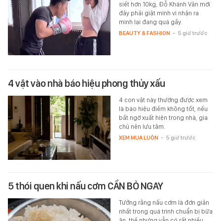
siết hơn 10kg, Đỗ Khánh Vân mới
đây phải giật mình vì nhận ra
mình lại đang quá gầy.
BEAUTY & FASHION
-
5 giờ trước
4 vật vào nhà báo hiệu phong thủy xấu
4 con vật này thường được xem
là báo hiệu điềm không tốt, nếu
bất ngờ xuất hiện trong nhà, gia
chủ nên lưu tâm.
XEM MUA LUÔN
-
5 giờ trước
5 thói quen khi nấu cơm CẦN BỎ NGAY
Tưởng rằng nấu cơm là đơn giản
nhất trong quá trình chuẩn bị bữa
ăn, thế nhưng vẫn có rất nhiều