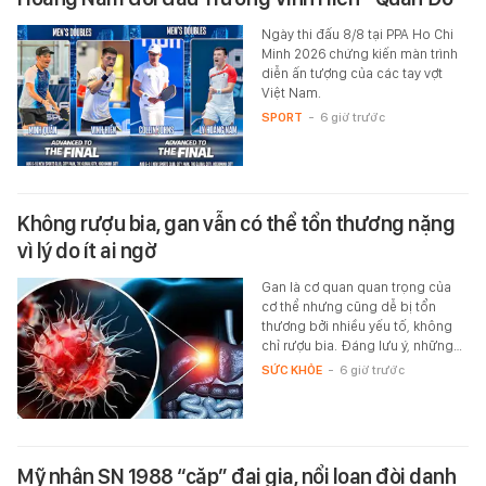
Ngày thi đấu 8/8 tại PPA Ho Chi
Minh 2026 chứng kiến màn trình
diễn ấn tượng của các tay vợt
Việt Nam.
SPORT
-
6 giờ trước
Không rượu bia, gan vẫn có thể tổn thương nặng
vì lý do ít ai ngờ
Gan là cơ quan quan trọng của
cơ thể nhưng cũng dễ bị tổn
thương bởi nhiều yếu tố, không
chỉ rượu bia. Đáng lưu ý, những…
SỨC KHỎE
-
6 giờ trước
Mỹ nhân SN 1988 “cặp” đại gia, nổi loạn đòi danh