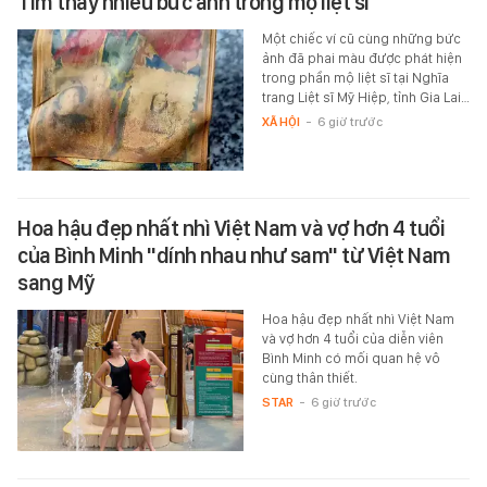
Tìm thấy nhiều bức ảnh trong mộ liệt sĩ
Một chiếc ví cũ cùng những bức
ảnh đã phai màu được phát hiện
trong phần mộ liệt sĩ tại Nghĩa
trang Liệt sĩ Mỹ Hiệp, tỉnh Gia Lai…
XÃ HỘI
-
6 giờ trước
Hoa hậu đẹp nhất nhì Việt Nam và vợ hơn 4 tuổi
của Bình Minh "dính nhau như sam" từ Việt Nam
sang Mỹ
Hoa hậu đẹp nhất nhì Việt Nam
và vợ hơn 4 tuổi của diễn viên
Bình Minh có mối quan hệ vô
cùng thân thiết.
STAR
-
6 giờ trước