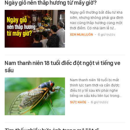
Ngày giỗ nên thắp hương từ mấy giờ?
Ngày giỗ thường bắt đầu từ khá
sớm, nhưng không phải gia đình
nào cũng thắp hương cùng một
thời điểm. Có nhà làm lễ từ…
XEM MUA LUÔN
-
6 giờ trước
Nam thanh niên 18 tuổi điếc đột ngột vì tiếng ve
sầu
Nam thanh niên 18 tuổi bị mất
thính lực tạm thời và cần được
điều trị y tế sau khi phải nghe
tiếng ve sầu kêu liên tục trong…
SỨC KHỎE
-
6 giờ trước