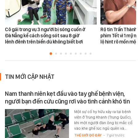
Cô gái trong vụ 3 người bị sóng cuốn ở
Rộ tin Trấn Thành
Đà Nẵng kể cách sống sót sau 8 giờ
phim Tết vì 1 mỹ n
lênh đênh trên biển dù không biết bơi
lộ hint rõ mồn một
TIN MỚI CẬP NHẬT
Nam thanh niên kẹt đầu vào tay ghế bệnh viện,
người bạn đến cứu cũng rơi vào tình cảnh khó tin
Một sự cố hy hữu xảy ra tại bệnh
viện ở Trùng Khánh (Trung Quốc),
khi một người đàn ông bị mắc cổ
vào khe ghế lúc ngủ quên và…
THẾ GIỚI ĐÓ ĐÂY
-
7 giờ trước