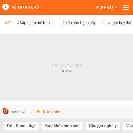
VỀ TRANG CHỦ
MỚI NHẤT
MỚI NHẤT
#Sắp mâm mở bếp
#Mùa nào bệnh nấy
#mẹo hay thử
Xem thêm
Sức khỏe
Trẻ - Khỏe - đẹp
Sức khỏe sinh sản
Chuyện nghề y
Vac