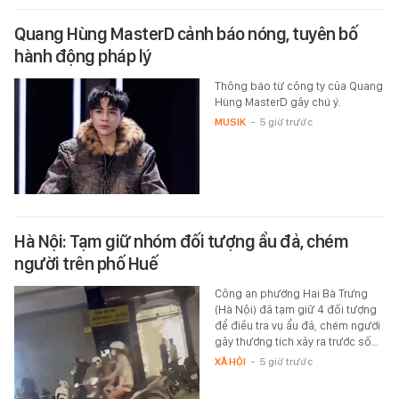
Quang Hùng MasterD cảnh báo nóng, tuyên bố
hành động pháp lý
Thông báo từ công ty của Quang
Hùng MasterD gây chú ý.
MUSIK
-
5 giờ trước
Hà Nội: Tạm giữ nhóm đối tượng ẩu đả, chém
người trên phố Huế
Công an phường Hai Bà Trưng
(Hà Nội) đã tạm giữ 4 đối tượng
để điều tra vụ ẩu đả, chém người
gây thương tích xảy ra trước số…
XÃ HỘI
-
5 giờ trước