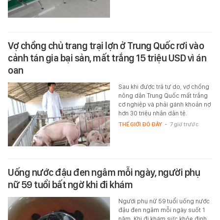
Vợ chồng chủ trang trại lợn ở Trung Quốc rơi vào
cảnh tán gia bại sản, mất trắng 15 triệu USD vì án
oan
Sau khi được trả tự do, vợ chồng
nông dân Trung Quốc mất trắng
cơ nghiệp và phải gánh khoản nợ
hơn 30 triệu nhân dân tệ.
THẾ GIỚI ĐÓ ĐÂY
-
7 giờ trước
Uống nước đậu đen ngâm mỗi ngày, người phụ
nữ 59 tuổi bất ngờ khi đi khám
Người phụ nữ 59 tuổi uống nước
đậu đen ngâm mỗi ngày suốt 1
năm. Khi đi khám sức khỏe định