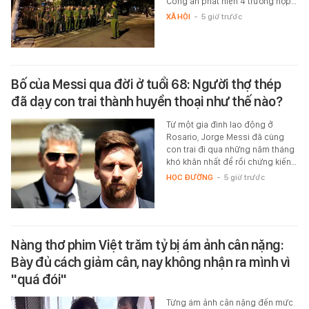
Công an phát hiện 4 trường hợp…
XÃ HỘI
-
5 giờ trước
Bố của Messi qua đời ở tuổi 68: Người thợ thép
đã dạy con trai thành huyền thoại như thế nào?
Từ một gia đình lao động ở
Rosario, Jorge Messi đã cùng
con trai đi qua những năm tháng
khó khăn nhất để rồi chứng kiến…
HỌC ĐƯỜNG
-
5 giờ trước
Nàng thơ phim Việt trăm tỷ bị ám ảnh cân nặng:
Bày đủ cách giảm cân, nay không nhận ra mình vì
"quá đói"
Từng ám ảnh cân nặng đến mức