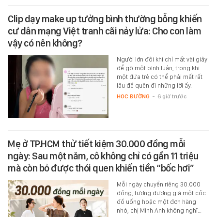
Clip dạy make up tưởng bình thường bỗng khiến
cư dân mạng Việt tranh cãi nảy lửa: Cho con làm
vậy có nên không?
Người lớn đôi khi chỉ mất vài giây
để gõ một bình luận, trong khi
một đứa trẻ có thể phải mất rất
lâu để quên đi những lời ấy.
HỌC ĐƯỜNG
-
6 giờ trước
Mẹ ở TP.HCM thử tiết kiệm 30.000 đồng mỗi
ngày: Sau một năm, cô không chỉ có gần 11 triệu
mà còn bỏ được thói quen khiến tiền “bốc hơi”
Mỗi ngày chuyển riêng 30.000
đồng, tương đương giá một cốc
đồ uống hoặc một đơn hàng
nhỏ, chị Minh Anh không nghĩ…