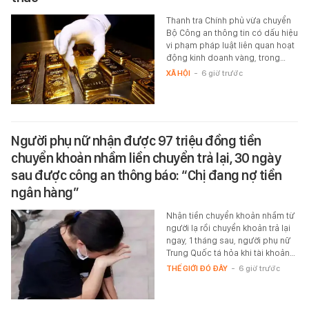
Thanh tra Chính phủ vừa chuyển
Bộ Công an thông tin có dấu hiệu
vi phạm pháp luật liên quan hoạt
động kinh doanh vàng, trong…
XÃ HỘI
-
6 giờ trước
Người phụ nữ nhận được 97 triệu đồng tiền
chuyển khoản nhầm liền chuyển trả lại, 30 ngày
sau được công an thông báo: “Chị đang nợ tiền
ngân hàng”
Nhận tiền chuyển khoản nhầm từ
người lạ rồi chuyển khoản trả lại
ngay, 1 tháng sau, người phụ nữ
Trung Quốc tá hỏa khi tài khoản…
THẾ GIỚI ĐÓ ĐÂY
-
6 giờ trước