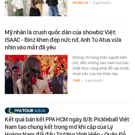
MONEY.14
-
6 giờ trước
Mỹ nhân là crush quốc dân của showbiz Việt:
ISAAC - Binz khen đẹp nức nở, Anh Tú Atus vừa
nhìn vào mắt đã yêu
Không chỉ hàng triệu người hâm
mộ, đến những sao nam hot bậc
nhất Vbiz cũng phải đổ rạp trước
nhan sắc của mỹ nhân này.
CINE
-
6 giờ trước
Kết quả bán kết PPA HCM ngày 8/8: Pickleball Việt
Nam tạo chung kết trong mơ khi cặp của Lý
Hoàng Nam đối đầu Trương Vinh Hiển - Quân Đỗ