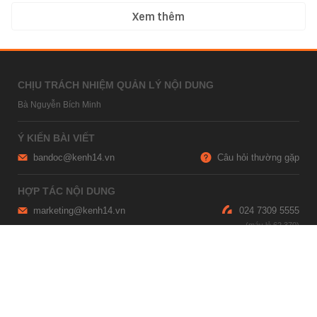
Xem thêm
CHỊU TRÁCH NHIỆM QUẢN LÝ NỘI DUNG
Bà Nguyễn Bích Minh
Ý KIẾN BÀI VIẾT
bandoc@kenh14.vn
Câu hỏi thường gặp
HỢP TÁC NỘI DUNG
marketing@kenh14.vn
024 7309 5555
HỖ TRỢ QUẢNG CÁO
giaitrixahoi@admicro.vn
02473007108