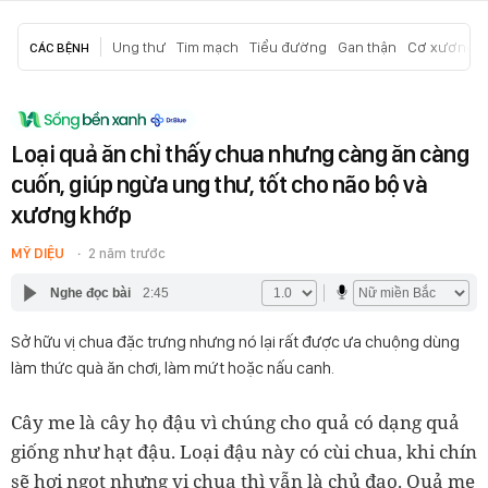
Ung thư
Tim mạch
Tiểu đường
Gan thận
Cơ xương k
CÁC BỆNH
Loại quả ăn chỉ thấy chua nhưng càng ăn càng
cuốn, giúp ngừa ung thư, tốt cho não bộ và
xương khớp
MỸ DIỆU
2 năm trước
Nghe đọc bài
2:45
Sở hữu vị chua đặc trưng nhưng nó lại rất được ưa chuộng dùng
làm thức quà ăn chơi, làm mứt hoặc nấu canh.
Cây me là cây họ đậu vì chúng cho quả có dạng quả
giống như hạt đậu. Loại đậu này có cùi chua, khi chín
sẽ hơi ngọt nhưng vị chua thì vẫn là chủ đạo. Quả me