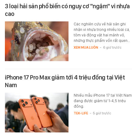
3 loại hải sản phổ biến có nguy cơ "ngậm" vi nhựa
cao
Các nghiên cứu về hải sản ghi
nhận vi nhựa trong nhiều loài cá,
tôm và động vật hai mảnh vỏ,
những thực phẩm vốn rất quen…
XEM MUA LUÔN
-
6 giờ trước
iPhone 17 Pro Max giảm tới 4 triệu đồng tại Việt
Nam
Nhiều mẫu iPhone 17 tại Việt Nam
đang được giảm từ 1-4,5 triệu
đồng.
TEK-LIFE
-
5 giờ trước