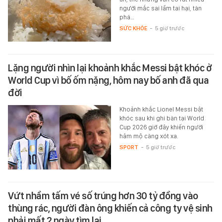
người mắc sai lầm tai hại, tàn
phá…
SỨC KHỎE
-
5 giờ trước
Lặng người nhìn lại khoảnh khắc Messi bật khóc ở
World Cup vì bố ốm nặng, hôm nay bố anh đã qua
đời
Khoảnh khắc Lionel Messi bật
khóc sau khi ghi bàn tại World
Cup 2026 giờ đây khiến người
hâm mộ càng xót xa.
SPORT
-
5 giờ trước
Vứt nhầm tấm vé số trúng hơn 30 tỷ đồng vào
thùng rác, người đàn ông khiến cả công ty vệ sinh
phải mất 2 ngày tìm lại