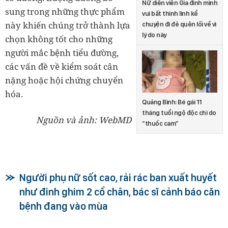
Nữ diễn viên Gia đình mình
sung trong những thực phẩm
vui bất thình lình kể
này khiến chúng trở thành lựa
chuyện đi đẻ quên lối về vì
lý do này
chọn không tốt cho những
người mắc bệnh tiểu đường,
các vấn đề về kiểm soát cân
nặng hoặc hội chứng chuyển
hóa.
Quảng Bình: Bé gái 11
tháng tuổi ngộ độc chì do
Nguồn và ảnh: WebMD
“thuốc cam”
Người phụ nữ sốt cao, rải rác ban xuất huyết
như đinh ghim 2 cổ chân, bác sĩ cảnh báo căn
bệnh đang vào mùa