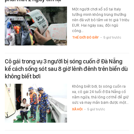
Một người chơi xổ số tại Italy
tưởng mình không trúng thưởng
nên đã vứt bỏ tấm vé trị giá 1 triệu
EUR. Hai ngày sau, đội ngũ
công…
THẾ GIỚI ĐÓ ĐÂY
-
5 giờ trước
Cô gái trong vụ 3 người bị sóng cuốn ở Đà Nẵng
kể cách sống sót sau 8 giờ lênh đênh trên biển dù
không biết bơi
Không biết bơi, bị sóng cuốn ra
xa, cô gái 24 tuổi ở Đà Nẵng cố
nằm ngửa, thả lỏng cơ thể để giữ
sức và may mắn bám được một…
XÃ HỘI
-
5 giờ trước