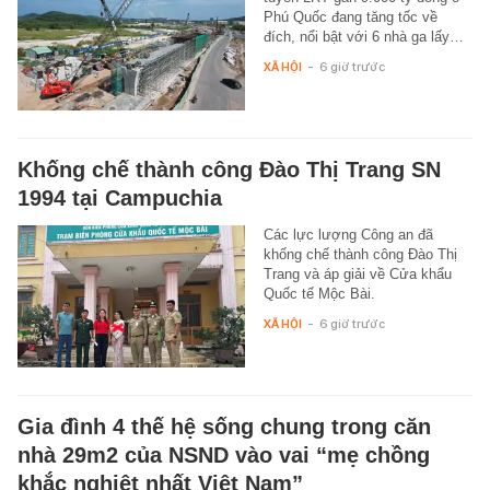
Phú Quốc đang tăng tốc về
đích, nổi bật với 6 nhà ga lấy…
XÃ HỘI
-
6 giờ trước
Khống chế thành công Đào Thị Trang SN
1994 tại Campuchia
Các lực lượng Công an đã
khống chế thành công Đào Thị
Trang và áp giải về Cửa khẩu
Quốc tế Mộc Bài.
XÃ HỘI
-
6 giờ trước
Gia đình 4 thế hệ sống chung trong căn
nhà 29m2 của NSND vào vai “mẹ chồng
khắc nghiệt nhất Việt Nam”