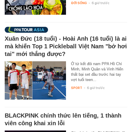
ĐỜI SỐNG
-
6 giờ trước
Xuân Đức (18 tuổi) - Hoài Anh (16 tuổi) là ai
mà khiến Top 1 Pickleball Việt Nam "bở hơi
tai" mới thắng được?
Ở tứ kết đôi nam PPA Hồ Chí
Minh, Minh Quân và Vinh Hiển
thất bại set đầu trước hai tay
vợt tuổi teen...
SPORT
-
6 giờ trước
BLACKPINK chính thức lên tiếng, 1 thành
viên công khai xin lỗi