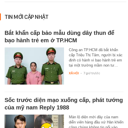
TIN MỚI CẬP NHẬT
Bắt khẩn cấp bảo mẫu dùng dây thun để
bạo hành trẻ em ở TP.HCM
Công an TP.HCM đã bắt khẩn
cấp Triệu Thị Tâm, người bị xác
định có hành vi bạo hành trẻ em
tại một trường mầm non tư…
XÃ HỘI
-
7 giờ trước
Sốc trước diện mạo xuống cấp, phát tướng
của mỹ nam Reply 1988
Màn lộ diện mới đây của nam
diễn viên hàng đầu xứ Hàn khiến
công chúng không tin nổi vào