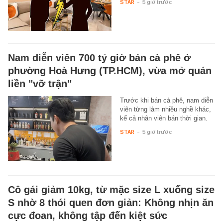
STAR
-
5 giờ trước
Nam diễn viên 700 tỷ giờ bán cà phê ở
phường Hoà Hưng (TP.HCM), vừa mở quán
liền "vỡ trận"
Trước khi bán cà phê, nam diễn
viên từng làm nhiều nghề khác,
kể cả nhân viên bán thời gian.
STAR
-
5 giờ trước
Cô gái giảm 10kg, từ mặc size L xuống size
S nhờ 8 thói quen đơn giản: Không nhịn ăn
cực đoan, không tập đến kiệt sức