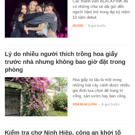
Các thành viên BLACKPINK đã
có những chia sẻ dài gửi đến
người hâm mộ trong dịp kỷ niệm
10 năm debut.
MUSIK
-
6 giờ trước
Lý do nhiều người thích trồng hoa giấy
trước nhà nhưng không bao giờ đặt trong
phòng
Hoa giấy từ lâu là một trong
những loài cây cảnh được nhiều
gia đình lựa chọn để trang trí
cổng, sân vườn hay ban công.
XEM MUA LUÔN
-
6 giờ trước
Kiểm tra chợ Ninh Hiệp, công an khởi tố