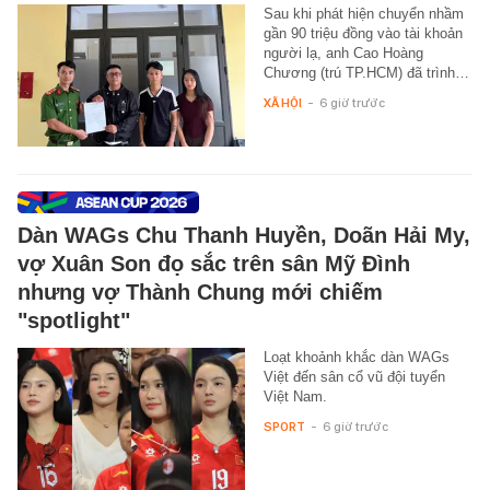
Sau khi phát hiện chuyển nhầm
gần 90 triệu đồng vào tài khoản
người lạ, anh Cao Hoàng
Chương (trú TP.HCM) đã trình…
XÃ HỘI
-
6 giờ trước
Dàn WAGs Chu Thanh Huyền, Doãn Hải My,
vợ Xuân Son đọ sắc trên sân Mỹ Đình
nhưng vợ Thành Chung mới chiếm
"spotlight"
Loạt khoảnh khắc dàn WAGs
Việt đến sân cổ vũ đội tuyển
Việt Nam.
SPORT
-
6 giờ trước