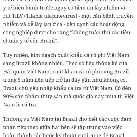
y tế hiện hành trước nguy cơ tiềm ẩn lây nhiễm vi-
rút TiLV (Tilapia tilapinevirus) - một căn bệnh truyền
nhiễm và dễ lây lan ở cá - bên cạnh các hoạt động
công nghiệp được cho rằng "không tuân thủ các tiêu
chuẩn y tế của Brazil".
Tuy nhiên, kim ngạch xuất khẩu cá rô phi Việt Nam
sang Brazil không nhiều. Theo số liệu thống kê của
Hải quan Việt Nam, xuất khẩu cá rô phi sang Brazil
trong 5 năm liên tiếp trở lại đây gần như không có.
Brazil chủ yếu nhập khẩu cá tra từ Việt Nam. Có đến
90% sản phẩm thủy sản mà quốc gia này mua từ Việt
Nam là cá tra.
Thương vụ Việt Nam tại Brazil cho biết các cuộc đàm
phán tiếp theo giữa hai bên sẽ tập trung vào việc
hoàn thành các bước kỹ thuật cuối cùng để Brazil