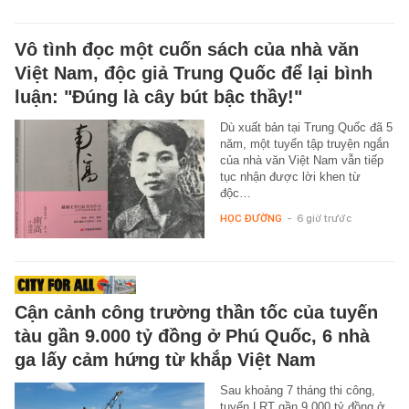
Vô tình đọc một cuốn sách của nhà văn
Việt Nam, độc giả Trung Quốc để lại bình
luận: "Đúng là cây bút bậc thầy!"
Dù xuất bản tại Trung Quốc đã 5
năm, một tuyển tập truyện ngắn
của nhà văn Việt Nam vẫn tiếp
tục nhận được lời khen từ
độc…
HỌC ĐƯỜNG
-
6 giờ trước
Cận cảnh công trường thần tốc của tuyến
tàu gần 9.000 tỷ đồng ở Phú Quốc, 6 nhà
ga lấy cảm hứng từ khắp Việt Nam
Sau khoảng 7 tháng thi công,
tuyến LRT gần 9.000 tỷ đồng ở