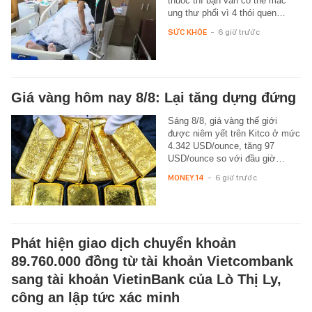
thuốc thì bạn vẫn có thể mắc
ung thư phổi vì 4 thói quen…
SỨC KHỎE
-
6 giờ trước
Giá vàng hôm nay 8/8: Lại tăng dựng đứng
Sáng 8/8, giá vàng thế giới
được niêm yết trên Kitco ở mức
4.342 USD/ounce, tăng 97
USD/ounce so với đầu giờ…
MONEY.14
-
6 giờ trước
Phát hiện giao dịch chuyển khoản
89.760.000 đồng từ tài khoản Vietcombank
sang tài khoản VietinBank của Lò Thị Ly,
công an lập tức xác minh