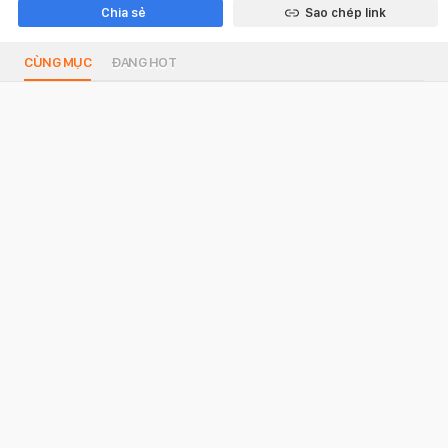
Chia sẻ
Sao chép link
CÙNG MỤC
ĐANG HOT