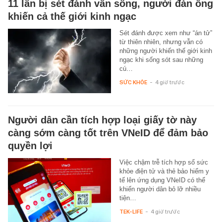
11 lần bị sét đánh vẫn sống, người đàn ông
khiến cả thế giới kinh ngạc
Sét đánh được xem như “án tử”
từ thiên nhiên, nhưng vẫn có
những người khiến thế giới kinh
ngạc khi sống sót sau những
cú…
SỨC KHỎE
-
4 giờ trước
Người dân cần tích hợp loại giấy tờ này
càng sớm càng tốt trên VNeID để đảm bảo
quyền lợi
Việc chậm trễ tích hợp sổ sức
khỏe điện tử và thẻ bảo hiểm y
tế lên ứng dụng VNeID có thể
khiến người dân bỏ lỡ nhiều
tiện…
TEK-LIFE
-
4 giờ trước