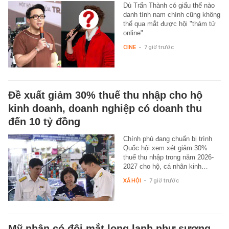
Dù Trấn Thành có giấu thế nào
danh tính nam chính cũng không
thể qua mắt được hội "thám tử
online".
CINE
-
7 giờ trước
Đề xuất giảm 30% thuế thu nhập cho hộ
kinh doanh, doanh nghiệp có doanh thu
đến 10 tỷ đồng
Chính phủ đang chuẩn bị trình
Quốc hội xem xét giảm 30%
thuế thu nhập trong năm 2026-
2027 cho hộ, cá nhân kinh…
XÃ HỘI
-
7 giờ trước
Mỹ nhân có đôi mắt long lanh như sương