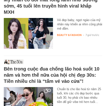
sớm, 45 tuổi lên truyền hình viral khắp
MXH
Vẻ đẹp baby, ngọt ngào của mỹ
nhân này khiến ai nhìn cũng phải
mê đắm.
BEAUTY & FASHION
-
7 giờ trước
Bên trong cuộc đua chống lão hoá suốt 10
năm và hơn thế nữa của hội chị đẹp 30s:
Tiền nhiều chỉ là “tấm vé vào cửa”!
Chuẩn bị cho lão hoá từ năm 25
tuổi, khi các chị đẹp bước qua
tuổi 30, họ phải chi bao nhiêu
tiền để giữ vibe trẻ hơn tuổi…