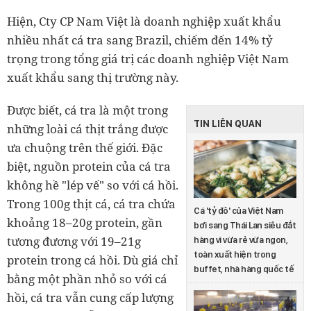
Hiện, Cty CP Nam Việt là doanh nghiệp xuất khẩu
nhiều nhất cá tra sang Brazil, chiếm đến 14% tỷ
trọng trong tổng giá trị các doanh nghiệp Việt Nam
xuất khẩu sang thị trường này.
Được biết, cá tra là một trong
TIN LIÊN QUAN
những loài cá thịt trắng được
ưa chuộng trên thế giới. Đặc
biệt, nguồn protein của cá tra
không hề "lép vế" so với cá hồi.
Trong 100g thịt cá, cá tra chứa
Cá 'tỷ đô' của Việt Nam
khoảng 18–20g protein, gần
bơi sang Thái Lan siêu đắt
tương đương với 19–21g
hàng vì vừa rẻ vừa ngon,
toàn xuất hiện trong
protein trong cá hồi. Dù giá chỉ
buffet, nhà hàng quốc tế
bằng một phần nhỏ so với cá
hồi, cá tra vẫn cung cấp lượng