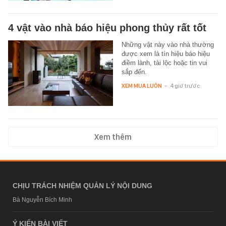
4 vật vào nhà báo hiệu phong thủy rất tốt
Những vật này vào nhà thường
được xem là tín hiệu báo hiệu
điềm lành, tài lộc hoặc tin vui
sắp đến.
XEM MUA LUÔN
-
4 giờ trước
Xem thêm
CHỊU TRÁCH NHIỆM QUẢN LÝ NỘI DUNG
Bà Nguyễn Bích Minh
Ý KIẾN BÀI VIẾT