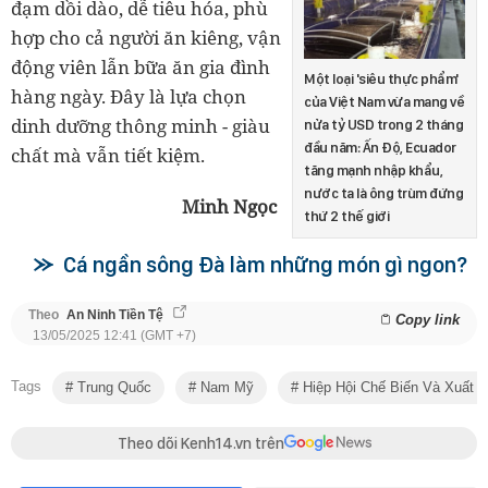
đạm dồi dào, dễ tiêu hóa, phù
hợp cho cả người ăn kiêng, vận
động viên lẫn bữa ăn gia đình
Một loại 'siêu thực phẩm'
hàng ngày. Đây là lựa chọn
của Việt Nam vừa mang về
dinh dưỡng thông minh - giàu
nửa tỷ USD trong 2 tháng
đầu năm: Ấn Độ, Ecuador
chất mà vẫn tiết kiệm.
tăng mạnh nhập khẩu,
nước ta là ông trùm đứng
Minh Ngọc
thứ 2 thế giới
Cá ngần sông Đà làm những món gì ngon?
Theo
An Ninh Tiền Tệ
Copy link
13/05/2025 12:41 (GMT +7)
Tags
Trung Quốc
Nam Mỹ
Hiệp Hội Chế Biến Và Xuất 
Theo dõi Kenh14.vn trên