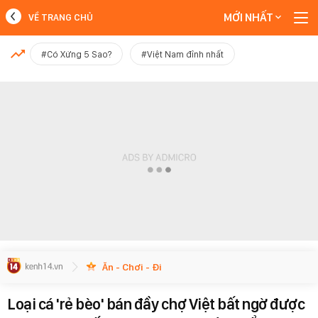
MỚI NHẤT
VỀ TRANG CHỦ
MỚI NHẤT
#Có Xứng 5 Sao?
#Việt Nam đỉnh nhất
Xem thêm
Ăn - Chơi - Đi
Loại cá 'rẻ bèo' bán đầy chợ Việt bất ngờ được