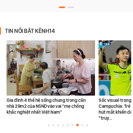
TIN NỔI BẬT KÊNH14
Gia đình 4 thế hệ sống chung trong căn
Sốc visual trọng 
nhà 29m2 của NSND vào vai “mẹ chồng
Campuchia: Trẻ nh
khắc nghiệt nhất Việt Nam”
hút mắt khiến dâ
"truy…