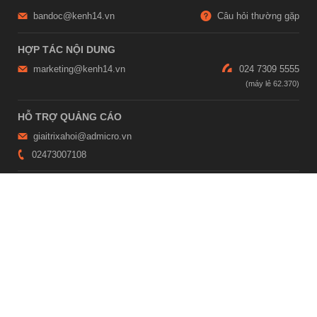
bandoc@kenh14.vn
Câu hỏi thường gặp
HỢP TÁC NỘI DUNG
marketing@kenh14.vn
024 7309 5555
HỖ TRỢ QUẢNG CÁO
giaitrixahoi@admicro.vn
02473007108
TRỤ SỞ HÀ NỘI
Tầng 21, Tòa nhà Center Building, Hapulico Complex, Số 01, phố
Nguyễn Huy Tưởng, phường Thanh Xuân, thành phố Hà Nội
TRỤ SỞ TP.HỒ CHÍ MINH
Tầng 4, Tòa nhà 123, số 127 Võ Văn Tần, Phường Xuân Hòa, TPHCM
Giấy phép thiết lập trang thông tin điện tử tổng hợp trên mạng số
2215/GP-TTĐT do Sở Thông tin và Truyền thông Hà Nội cấp ngày 10