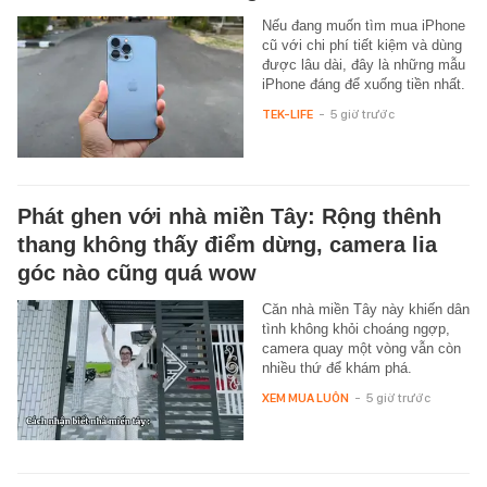
Nếu đang muốn tìm mua iPhone
cũ với chi phí tiết kiệm và dùng
được lâu dài, đây là những mẫu
iPhone đáng để xuống tiền nhất.
TEK-LIFE
-
5 giờ trước
Phát ghen với nhà miền Tây: Rộng thênh
thang không thấy điểm dừng, camera lia
góc nào cũng quá wow
Căn nhà miền Tây này khiến dân
tình không khỏi choáng ngợp,
camera quay một vòng vẫn còn
nhiều thứ để khám phá.
XEM MUA LUÔN
-
5 giờ trước