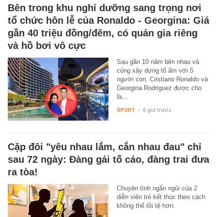
Bên trong khu nghỉ dưỡng sang trọng nơi
tổ chức hôn lễ của Ronaldo - Georgina: Giá
gần 40 triệu đồng/đêm, có quản gia riêng
và hồ bơi vô cực
Sau gần 10 năm bên nhau và
cùng xây dựng tổ ấm với 5
người con, Cristiano Ronaldo và
Georgina Rodriguez được cho
là…
SPORT
-
5 giờ trước
Cặp đôi "yêu nhau lắm, cắn nhau đau" chỉ
sau 72 ngày: Đàng gái tố cáo, đàng trai đưa
ra tòa!
Chuyện tình ngắn ngủi của 2
diễn viên trẻ kết thúc theo cách
không thể tồi tệ hơn.