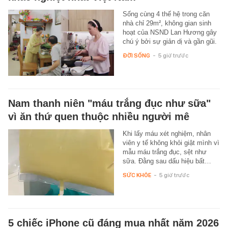
Sống cùng 4 thế hệ trong căn
nhà chỉ 29m², không gian sinh
hoạt của NSND Lan Hương gây
chú ý bởi sự giản dị và gần gũi.
ĐỜI SỐNG
-
5 giờ trước
Nam thanh niên "máu trắng đục như sữa"
vì ăn thứ quen thuộc nhiều người mê
Khi lấy máu xét nghiệm, nhân
viên y tế không khỏi giật mình vì
mẫu máu trắng đục, sệt như
sữa. Đằng sau dấu hiệu bất…
SỨC KHỎE
-
5 giờ trước
5 chiếc iPhone cũ đáng mua nhất năm 2026