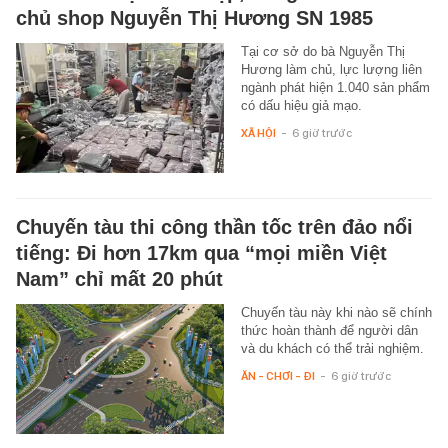
chủ shop Nguyễn Thị Hương SN 1985
Tại cơ sở do bà Nguyễn Thị
Hương làm chủ, lực lượng liên
ngành phát hiện 1.040 sản phẩm
có dấu hiệu giả mạo.
XÃ HỘI
-
6 giờ trước
Chuyến tàu thi công thần tốc trên đảo nổi
tiếng: Đi hơn 17km qua “mọi miền Việt
Nam” chỉ mất 20 phút
Chuyến tàu này khi nào sẽ chính
thức hoàn thành để người dân
và du khách có thể trải nghiệm.
ĂN - CHƠI - ĐI
-
6 giờ trước