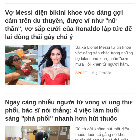
Vợ Messi diện bikini khoe vóc dáng gợi
cảm trên du thuyền, được ví như "nữ
thần", vợ sắp cưới của Ronaldo lập tức để
lại động thái gây chú ý
Bà xã Lionel Messi tự tin khoe
vóc dáng săn chắc trong những
bộ bikini nhỏ xinh, nhận "cơn
mưa" lời khen từ người hâm…
SPORT
-
6 giờ trước
Ngày càng nhiều người tử vong vì ung thư
phổi, bác sĩ nói thẳng: 4 việc làm buổi
sáng "phá phổi" nhanh hơn hút thuốc
Dù cả đời không hút một điếu
thuốc, luôn cố gắng né khói