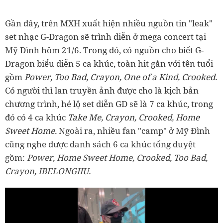
Gần đây, trên MXH xuất hiện nhiều nguồn tin "leak"
set nhạc G-Dragon sẽ trình diễn ở mega concert tại
Mỹ Đình hôm 21/6. Trong đó, có nguồn cho biết G-
Dragon biểu diễn 5 ca khúc, toàn hit gắn với tên tuổi
gồm
Power, Too Bad, Crayon, One of a Kind, Crooked.
Có người thì lan truyền ảnh được cho là kịch bản
chương trình, hé lộ set diễn GD sẽ là 7 ca khúc, trong
đó có 4 ca khúc
Take Me, Crayon, Crooked, Home
Sweet Home.
Ngoài ra, nhiều fan "camp" ở Mỹ Đình
cũng nghe được danh sách 6 ca khúc tổng duyệt
gồm:
Power, Home Sweet Home, Crooked, Too Bad,
Crayon, IBELONGIIU.