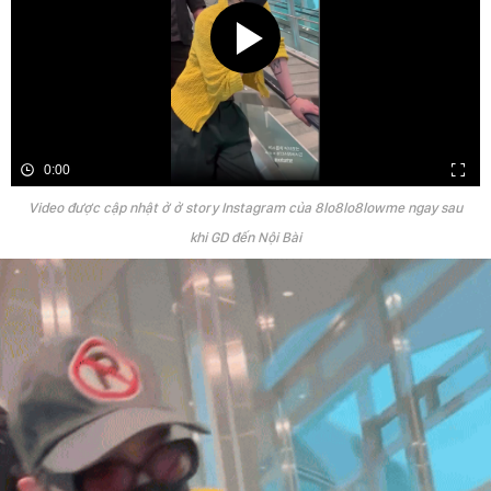
0:00
Video được cập nhật ở ở story Instagram của 8lo8lo8lowme ngay sau
khi GD đến Nội Bài