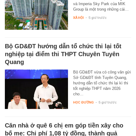
và Imperia Sky Park của MIK
Group là một trong những cái…
XÃ HỘI
-
5 giờ trước
Bộ GD&ĐT hướng dẫn tổ chức thi lại tốt
nghiệp tại điểm thi THPT Chuyên Tuyên
Quang
Bộ GD&ĐT vừa có công văn gửi
Sở GD&ĐT tỉnh Tuyên Quang,
hướng dẫn tổ chức thi lại kì thi
tốt nghiệp THPT năm 2026
cho…
HỌC ĐƯỜNG
-
5 giờ trước
Căn nhà ở quê 6 chị em góp tiền xây cho
bố mẹ: Chi phí 1,08 tỷ đồng, thành quả