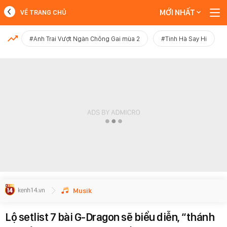
MỚI NHẤT
VỀ TRANG CHỦ
MỚI NHẤT
#Anh Trai Vượt Ngàn Chông Gai mùa 2
#Tinh Hà Say Hi
Xem thêm
Musik
Lộ setlist 7 bài G-Dragon sẽ biểu diễn, “thánh