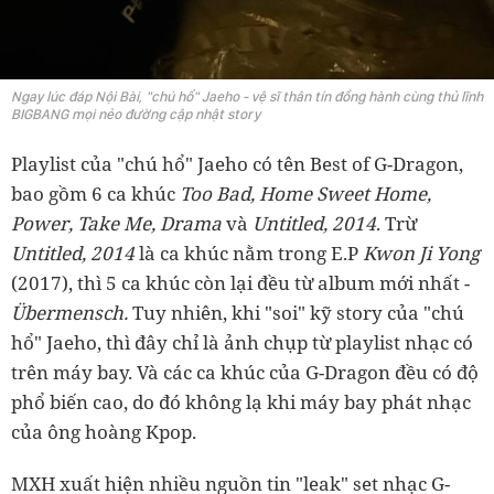
Ngay lúc đáp Nội Bài, "chú hổ" Jaeho - vệ sĩ thân tín đồng hành cùng thủ lĩnh
BIGBANG mọi nẻo đường cập nhật story
Playlist của "chú hổ" Jaeho có tên Best of G-Dragon,
bao gồm 6 ca khúc
Too Bad, Home Sweet Home,
Power, Take Me, Drama
và
Untitled, 2014
. Trừ
Untitled, 2014
là ca khúc nằm trong E.P
Kwon Ji Yong
(2017), thì 5 ca khúc còn lại đều từ album mới nhất -
Übermensch.
Tuy nhiên, khi "soi" kỹ story của "chú
hổ" Jaeho, thì đây chỉ là ảnh chụp từ playlist nhạc có
trên máy bay. Và các ca khúc của G-Dragon đều có độ
phổ biến cao, do đó không lạ khi máy bay phát nhạc
của ông hoàng Kpop.
MXH xuất hiện nhiều nguồn tin "leak" set nhạc G-