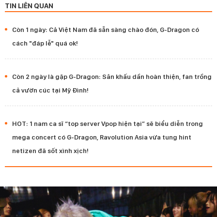
TIN LIÊN QUAN
Còn 1 ngày: Cả Việt Nam đã sẵn sàng chào đón, G-Dragon có
cách "đáp lễ" quá ok!
Còn 2 ngày là gặp G-Dragon: Sân khấu dần hoàn thiện, fan trồng
cả vườn cúc tại Mỹ Đình!
HOT: 1 nam ca sĩ “top server Vpop hiện tại” sẽ biểu diễn trong
mega concert có G-Dragon, Ravolution Asia vừa tung hint
netizen đã sốt xình xịch!