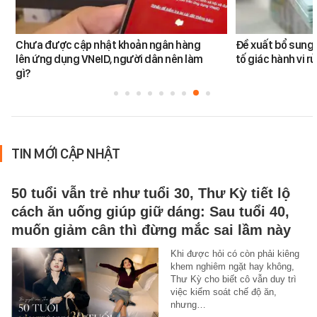
Chưa được cập nhật khoản ngân hàng
Đề xuất bổ sung 
lên ứng dụng VNeID, người dân nên làm
tố giác hành vi rử
gì?
TIN MỚI CẬP NHẬT
50 tuổi vẫn trẻ như tuổi 30, Thư Kỳ tiết lộ
cách ăn uống giúp giữ dáng: Sau tuổi 40,
muốn giảm cân thì đừng mắc sai lầm này
Khi được hỏi có còn phải kiêng
khem nghiêm ngặt hay không,
Thư Kỳ cho biết cô vẫn duy trì
việc kiểm soát chế độ ăn,
nhưng…