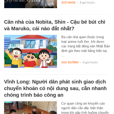
SỨC KHỎE
-
6 giờ trước
Căn nhà của Nobita, Shin - Cậu bé bút chì
và Maruko, cái nào đắt nhất?
Ba căn nhà quen thuộc trong
loạt anime tuổi thơ, khi được
các trang bất động sản Nhật Bản
định giá theo mặt bằng hiện tại,
…
HỌC ĐƯỜNG
-
6 giờ trước
Vĩnh Long: Người dân phát sinh giao dịch
chuyển khoản có nội dung sau, cần nhanh
chóng trình báo công an
Cơ quan công an khuyến cáo
người dân cần đặc biệt thận
trọng khi gặp tình huống chuyển