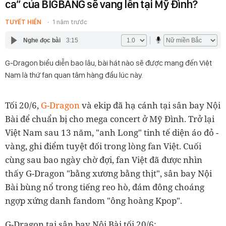
ca” của BIGBANG sẽ vang lên tại Mỹ Đình?
TUYẾT HIỀN
1 năm trước
Nghe đọc bài
3:15
G-Dragon biểu diễn bao lâu, bài hát nào sẽ được mang đến Việt
Nam là thứ fan quan tâm hàng đầu lúc này.
Tối 20/6,
G-Dragon
và ekip đã hạ cánh tại sân bay Nội
Bài để chuẩn bị cho mega concert ở Mỹ Đình. Trở lại
Việt Nam sau 13 năm, "anh Long" tinh tế diện áo đỏ -
vàng, ghi điểm tuyệt đối trong lòng fan Việt. Cuối
cùng sau bao ngày chờ đợi, fan Việt đã được nhìn
thấy G-Dragon "bằng xương bằng thịt", sân bay Nội
Bài bùng nổ trong tiếng reo hò, đám đông choáng
ngợp xứng danh fandom "ông hoàng Kpop".
G-Dragon tại sân bay Nội Bài tối 20/6: