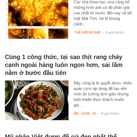
Các nhà khoa học vừa công bố
những hình ảnh có độ phân giải
cao nhất từ trước đến nay về bề
mặt Mặt Trời, hé lộ khung
cảnh…
THẾ GIỚI ĐÓ ĐÂY
-
6 giờ trước
Cùng 1 công thức, tại sao thịt rang cháy
cạnh ngoài hàng luôn ngon hơn, sai lầm
nằm ở bước đầu tiên
Đây cũng là bí quyết được nhiều
quán cơm áp dụng để tạo nên
món ăn tưởng đơn giản nhưng
luôn khiến thực khách muốn
gọi…
ĂN - CHƠI - ĐI
-
6 giờ trước
Mỹ nhân Việt được đề cử đẹp nhất thế