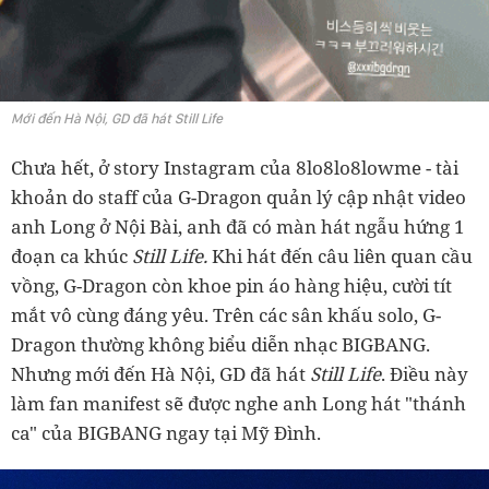
Mới đến Hà Nội, GD đã hát Still Life
Chưa hết, ở story Instagram của 8lo8lo8lowme - tài
khoản do staff của G-Dragon quản lý cập nhật video
anh Long ở Nội Bài, anh đã có màn hát ngẫu hứng 1
đoạn ca khúc
Still Life.
Khi hát đến câu liên quan cầu
vồng, G-Dragon còn khoe pin áo hàng hiệu, cười tít
mắt vô cùng đáng yêu. Trên các sân khấu solo, G-
Dragon thường không biểu diễn nhạc BIGBANG.
Nhưng mới đến Hà Nội, GD đã hát
Still Life
. Điều này
làm fan manifest sẽ được nghe anh Long hát "thánh
ca" của BIGBANG ngay tại Mỹ Đình.