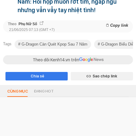
Nam: Hồi hộp muốn rớt tim, ngáp ngủ
nhưng vẫn vẫy tay nhiệt tình!
Theo
Phụ Nữ Số
Copy link
21/06/2025 07:13 (GMT +7)
Tags
G-Dragon Càn Quét Kpop Sau 7 Năm
G-Dragon Biểu Diễ
Theo dõi Kenh14.vn trên
Chia sẻ
Sao chép link
CÙNG MỤC
ĐANG HOT