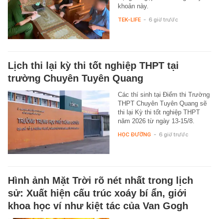
khoản này.
TEK-LIFE
-
6 giờ trước
Lịch thi lại kỳ thi tốt nghiệp THPT tại
trường Chuyên Tuyên Quang
Các thí sinh tại Điểm thi Trường
THPT Chuyên Tuyên Quang sẽ
thi lại Kỳ thi tốt nghiệp THPT
năm 2026 từ ngày 13-15/8.
HỌC ĐƯỜNG
-
6 giờ trước
Hình ảnh Mặt Trời rõ nét nhất trong lịch
sử: Xuất hiện cấu trúc xoáy bí ẩn, giới
khoa học ví như kiệt tác của Van Gogh