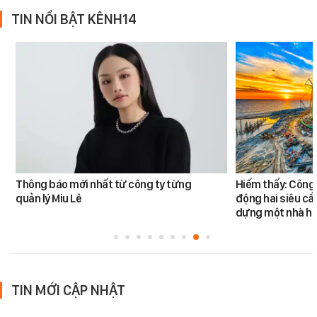
TIN NỔI BẬT KÊNH14
Thông báo mới nhất từ công ty từng
Hiếm thấy: Công 
quản lý Miu Lê
động hai siêu cẩ
dựng một nhà há
TIN MỚI CẬP NHẬT