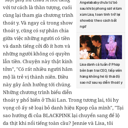
Angelababy chưa từ bỏ
với tư cách là thần tượng, cuối
sau khi bị phong sát vì lùm
cùng lại tham gia chương trình
xùm Lisa, toan tính trở lại
showbiz theo cách bất
thoát y. Và ngay cả trong show
ngờ
thoát y, cũng có sự phân chia
giữa việc những người có tiền
và danh tiếng cởi đồ ít hơn và
những người không có quyền
lẫn tiền. Chuyện này thật kinh
Lisa dành cả tuần ở Pháp
tởm", "Có rất nhiều người hâm
bên bạn trai CEO, tiếp viên
mộ là trẻ vị thành niên. Điều
hàng không hé lộ thái độ
sao nữ sau vụ diễn thoát y
này gây ảnh hưởng tới chúng.
Những chương trình biểu diễn
thoát y phổ biến ở Thái Lan. Trong tương lai, tôi hy
vọng cô ấy sẽ loại bỏ danh hiệu Kpop của mình", "Tại
sao hướng đi của BLACKPINK lại chuyển sang để lộ
da thịt khi nổi tiếng toàn cầu? Jennie và Lisa, tôi