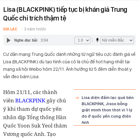
Lisa (BLACKPINK) tiếp tục bị khán giả Trung
Quốc chỉ trích thậm tệ
GIA LẠC
3 năm trước
Nghe đọc bài
3:04
Cư dân mạng Trung Quốc dành những từ ngữ tiêu cực đánh giá về
Lisa (BLACKPINK) dù tạo hình của cô là chủ đề hot hạng nhất tại
mạng xã hội Weibo hôm 22/11. Ảnh hưởng từ 5 đêm diễn thoát y
vẫn đeo bám Lisa.
Hôm 21/11, các thành
Lisa diện đầm lạc quẻ bên
viên
BLACKPINK
gây chú
BLACKPINK, Jisoo bỗng
ý khi tham dự quốc yến
giật mình thon thót vì 1 lý
nhân dịp Tổng thống Hàn
do ở quốc yến cung điện
Anh
Quốc Yoon Suk Yeol thăm
Vương quốc Anh. Tạo