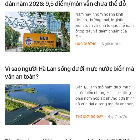
dân năm 2026: 9,5 điểm/môn vẫn chưa thể đỗ
Năm nay, nhóm ngành kinh
doanh, thương mại, logistics,
kiểm toán và kinh tế quốc tế nằm
ở top đầu về điểm chuẩn của
ĐH…
HỌC ĐƯỜNG
-
6 giờ trước
Vì sao người Hà Lan sống dưới mực nước biển mà
vẫn an toàn?
Gần 1/3 lãnh thổ nằm dưới mực
nước biển nhưng Hà Lan không
phải nơm nớp sợ những cơn thịnh
nộ của đại dương mà rất an toàn,
…
THẾ GIỚI ĐÓ ĐÂY
-
6 giờ trước