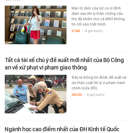
Màn lộ diện của nữ ca sĩ đình
đám sau khi ly thân chồng cầu
thủ đã khiến cho cả MXH không
tin nổi vào mắt mình.
STAR
-
6 giờ trước
Tất cả tài xế chú ý đề xuất mới nhất của Bộ Công
an về xử phạt vi phạm giao thông
Đây là thông tin được đề xuất tại
dự thảo Luật Xử lý vi phạm hành
chính (sửa đổi).
XÃ HỘI
-
6 giờ trước
Ngành học cao điểm nhất của ĐH Kinh tế Quốc