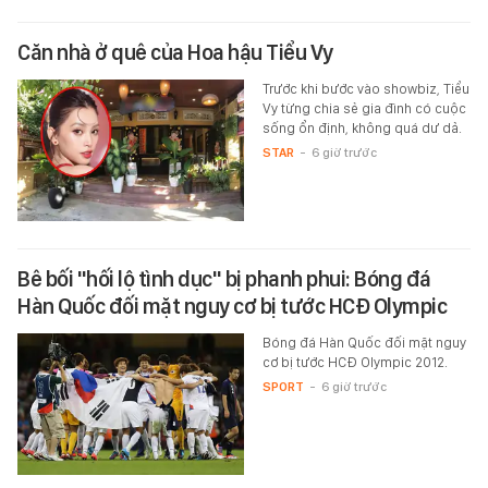
Căn nhà ở quê của Hoa hậu Tiểu Vy
Trước khi bước vào showbiz, Tiểu
Vy từng chia sẻ gia đình có cuộc
sống ổn định, không quá dư dả.
STAR
-
6 giờ trước
Bê bối "hối lộ tình dục" bị phanh phui: Bóng đá
Hàn Quốc đối mặt nguy cơ bị tước HCĐ Olympic
Bóng đá Hàn Quốc đối mặt nguy
cơ bị tước HCĐ Olympic 2012.
SPORT
-
6 giờ trước