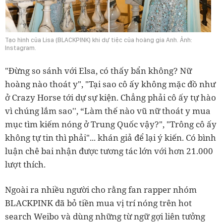
Tạo hình của Lisa (BLACKPINK) khi dự tiệc của hoàng gia Anh. Ảnh:
Instagram.
"Đừng so sánh với Elsa, có thấy bẩn không? Nữ
hoàng nào thoát y", "Tại sao cô ấy không mặc đồ như
ở Crazy Horse tới dự sự kiện. Chẳng phải cô ấy tự hào
vì chúng lắm sao'', “Làm thế nào vũ nữ thoát y mua
mục tìm kiếm nóng ở Trung Quốc vậy?", "Trông cô ấy
không tự tin thì phải"... khán giả để lại ý kiến. Có bình
luận chê bai nhận được tương tác lớn với hơn 21.000
lượt thích.
Ngoài ra nhiều người cho rằng fan rapper nhóm
BLACKPINK đã bỏ tiền mua vị trí nóng trên hot
search Weibo và dùng những từ ngữ gợi liên tưởng