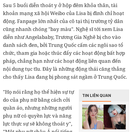
Sau 5 buổi diễn thoát y ở hộp đêm khỏa thân, tài
khoản mạng xã hội Weibo của Lisa bị đình chỉ hoạt
động. Fanpage lớn nhất của cô tại thị trường tỷ dân
cũng nhanh chóng "bay màu". Nghệ sĩ tới xem Lisa
diễn như Angelababy, Trương Gia Nghê bị cho vào
danh sách đen, bởi Trung Quốc cấm các ngôi sao tổ
chức, tham gia hoặc thúc đẩy các hoạt động bất hợp
pháp, chẳng hạn như các hoạt động liên quan đến
nội dung tục tĩu. Đây là những động thái căng thẳng
cho thấy Lisa đang bị phong sát ngầm ở Trung Quốc.
"Họ nói rằng họ thể hiện sự tự
TIN LIÊN QUAN
do của phụ nữ bằng cách cởi
quần áo, nhưng những người
phụ nữ có quyền lực và năng
lực thực sự sẽ không thoát y",
"Một phụ nữ châu Á nổi tiếng