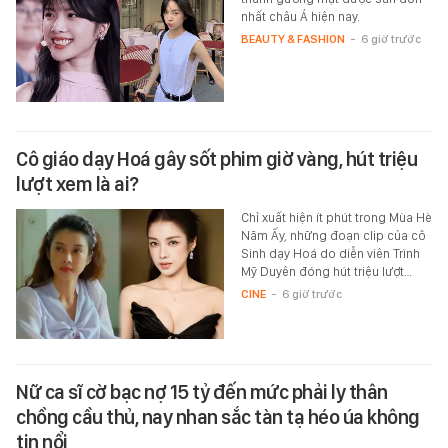
nhất châu Á hiện nay.
BEAUTY & FASHION
-
6 giờ trước
Cô giáo dạy Hoá gây sốt phim giờ vàng, hút triệu
lượt xem là ai?
Chỉ xuất hiện ít phút trong Mùa Hè
Năm Ấy, những đoạn clip của cô
Sinh dạy Hoá do diễn viên Trình
Mỹ Duyên đóng hút triệu lượt…
CINE
-
6 giờ trước
Nữ ca sĩ cờ bạc nợ 15 tỷ đến mức phải ly thân
chồng cầu thủ, nay nhan sắc tàn tạ héo úa không
tin nổi