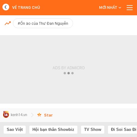
VỀ TRANG CHỦ
MỚI NHẤT
MỚI NHẤT
#Ồn ào của Thư Đan Nguyễn
Xem thêm
Star
Sao Việt
Hội bạn thân Showbiz
TV Show
Đi Soi Sao Đi