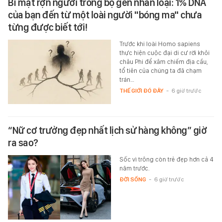
Bí mật rợn người trong bộ gen nhân loại: 1% DNA
của bạn đến từ một loài người "bóng ma" chưa
từng được biết tới!
Trước khi loài Homo sapiens
thực hiện cuộc đại di cư rời khỏi
châu Phi để xâm chiếm địa cầu,
tổ tiên của chúng ta đã chạm
trán…
THẾ GIỚI ĐÓ ĐÂY
-
6 giờ trước
“Nữ cơ trưởng đẹp nhất lịch sử hàng không” giờ
ra sao?
Sốc vì trông còn trẻ đẹp hơn cả 4
năm trước.
ĐỜI SỐNG
-
6 giờ trước