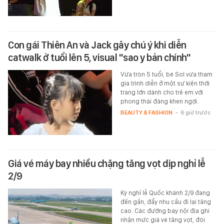
Con gái Thiên An và Jack gây chú ý khi diễn
catwalk ở tuổi lên 5, visual "sao y bản chính"
Vừa tròn 5 tuổi, bé Sol vừa tham
gia trình diễn ở một sự kiện thời
trang lớn dành cho trẻ em với
phong thái đáng khen ngợi.
BEAUTY & FASHION
-
6 giờ trước
Giá vé máy bay nhiều chặng tăng vọt dịp nghỉ lễ
2/9
Kỳ nghỉ lễ Quốc khánh 2/9 đang
đến gần, đẩy nhu cầu đi lại tăng
cao. Các đường bay nội địa ghi
nhận mức giá vé tăng vọt, đòi