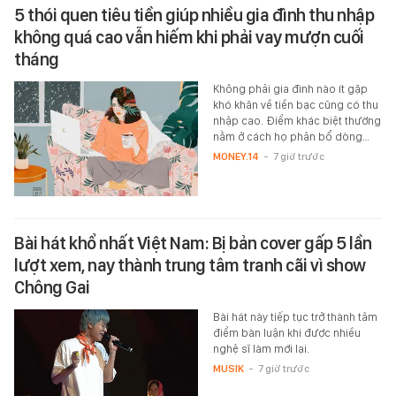
5 thói quen tiêu tiền giúp nhiều gia đình thu nhập
không quá cao vẫn hiếm khi phải vay mượn cuối
tháng
Không phải gia đình nào ít gặp
khó khăn về tiền bạc cũng có thu
nhập cao. Điểm khác biệt thường
nằm ở cách họ phân bổ dòng…
MONEY.14
-
7 giờ trước
Bài hát khổ nhất Việt Nam: Bị bản cover gấp 5 lần
lượt xem, nay thành trung tâm tranh cãi vì show
Chông Gai
Bài hát này tiếp tục trở thành tâm
điểm bàn luận khi được nhiều
nghệ sĩ làm mới lại.
MUSIK
-
7 giờ trước