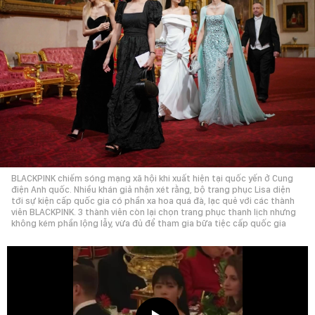
BLACKPINK chiếm sóng mạng xã hội khi xuất hiện tại quốc yến ở Cung
điện Anh quốc. Nhiều khán giả nhận xét rằng, bộ trang phục Lisa diện
tới sự kiện cấp quốc gia có phần xa hoa quá đà, lạc quẻ với các thành
viên BLACKPINK. 3 thành viên còn lại chọn trang phục thanh lịch nhưng
không kém phần lộng lẫy, vừa đủ để tham gia bữa tiệc cấp quốc gia