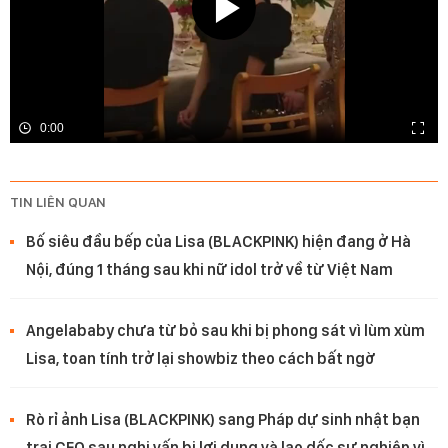
0:00
TIN LIÊN QUAN
Bố siêu đầu bếp của Lisa (BLACKPINK) hiện đang ở Hà
Nội, đúng 1 tháng sau khi nữ idol trở về từ Việt Nam
Angelababy chưa từ bỏ sau khi bị phong sát vì lùm xùm
Lisa, toan tính trở lại showbiz theo cách bất ngờ
Rò rỉ ảnh Lisa (BLACKPINK) sang Pháp dự sinh nhật bạn
trai CEO sau nghi vấn bị lợi dụng và lao dốc sự nghiệp vì