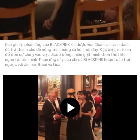
Clip ghi lại phản ứng của BLACKPINK khi được vua Charles III vinh danh
đã trở thành chủ đề nóng trên mạng xã hội mới đây. Đặc biệt, netizen
đổ dồn sự chú ý vào việc Jisoo bỗng nhiên giật mình thon thót khi
nghe tới tên mình. Phản ứng này của chị cả BLACKPINK hoàn toàn trái
ngược với Jennie, Rosé và Lisa