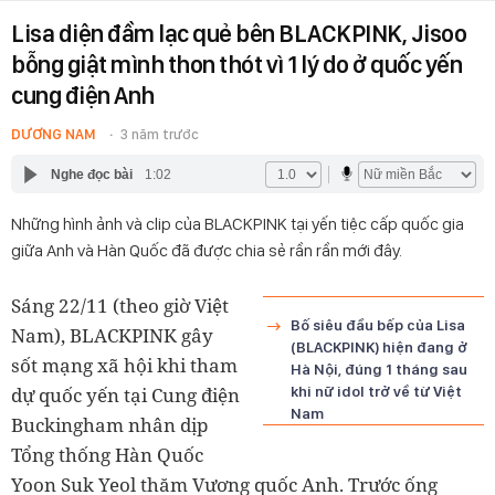
Lisa diện đầm lạc quẻ bên BLACKPINK, Jisoo
bỗng giật mình thon thót vì 1 lý do ở quốc yến
cung điện Anh
DƯƠNG NAM
3 năm trước
Nghe đọc bài
1:02
Những hình ảnh và clip của BLACKPINK tại yến tiệc cấp quốc gia
giữa Anh và Hàn Quốc đã được chia sẻ rần rần mới đây.
Sáng 22/11 (theo giờ Việt
Bố siêu đầu bếp của Lisa
Nam), BLACKPINK gây
(BLACKPINK) hiện đang ở
sốt mạng xã hội khi tham
Hà Nội, đúng 1 tháng sau
dự quốc yến tại Cung điện
khi nữ idol trở về từ Việt
Nam
Buckingham nhân dịp
Tổng thống Hàn Quốc
Yoon Suk Yeol thăm Vương quốc Anh. Trước ống