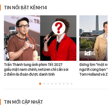
TIN NỔI BẬT KÊNH14
Trấn Thành tung ảnh phim Tết 2027
Đừng tìm "một nử
giấu mặt nam chính, netizen chỉ cần soi
người cùng bạn "
2 điểm là đoán được danh tính
Tom Holland và Z
TIN MỚI CẬP NHẬT