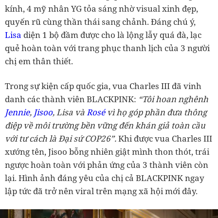
kính, 4 mỹ nhân YG tỏa sáng nhờ visual xinh đẹp,
quyến rũ cùng thần thái sang chảnh. Đáng chú ý,
Lisa
diện 1 bộ đầm được cho là lộng lẫy quá đà, lạc
quẻ hoàn toàn với trang phục thanh lịch của 3 người
chị em thân thiết.
Trong sự kiện cấp quốc gia, vua Charles III đã vinh
danh các thành viên BLACKPINK:
“Tôi hoan nghênh
Jennie
,
Jisoo
, Lisa và
Rosé
vì họ góp phần đưa thông
điệp về môi trường bền vững đến khán giả toàn cầu
với tư cách là Đại sứ COP26”.
Khi được vua Charles III
xướng tên, Jisoo bỗng nhiên giật mình thon thót, trái
ngược hoàn toàn với phản ứng của 3 thành viên còn
lại. Hình ảnh đáng yêu của chị cả BLACKPINK ngay
lập tức đã trở nên viral trên mạng xã hội mới đây.