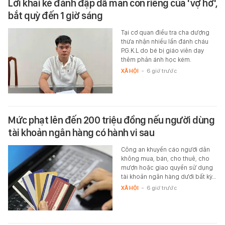
Lời khai kẻ đánh đập dã man con riêng của 'vợ hờ',
bắt quỳ đến 1 giờ sáng
Tại cơ quan điều tra cha dượng
thừa nhận nhiều lần đánh cháu
P.G.K.L do bé bị giáo viên dạy
thêm phản ánh học kém.
XÃ HỘI
-
6 giờ trước
Mức phạt lên đến 200 triệu đồng nếu người dùng
tài khoản ngân hàng có hành vi sau
Công an khuyến cáo người dân
không mua, bán, cho thuê, cho
mượn hoặc giao quyền sử dụng
tài khoản ngân hàng dưới bất kỳ…
XÃ HỘI
-
6 giờ trước