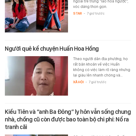
ngoài trẻ trung "lão hoá ngược",
vóc dáng thon gọn.
STAR
-
7 giờ trước
Người quê kể chuyện Huấn Hoa Hồng
Theo người dân địa phương, họ
rất băn khoăn về việc Huấn
không có việc làm rõ ràng nhưng
lại giàu lên nhanh chóng và…
XÃ HỘI
-
7 giờ trước
Kiều Tiên và “anh Ba Đông” ly hôn vẫn sống chung
nhà, chồng cũ còn được bao toàn bộ chi phí: Nổ ra
tranh cãi