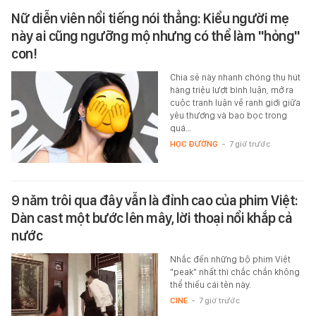
Nữ diễn viên nổi tiếng nói thẳng: Kiểu người mẹ
này ai cũng ngưỡng mộ nhưng có thể làm "hỏng"
con!
Chia sẻ này nhanh chóng thu hút
hàng triệu lượt bình luận, mở ra
cuộc tranh luận về ranh giới giữa
yêu thương và bao bọc trong
quá…
HỌC ĐƯỜNG
-
7 giờ trước
9 năm trôi qua đây vẫn là đỉnh cao của phim Việt:
Dàn cast một bước lên mây, lời thoại nổi khắp cả
nước
Nhắc đến những bộ phim Việt
"peak" nhất thì chắc chắn không
thể thiếu cái tên này.
CINE
-
7 giờ trước