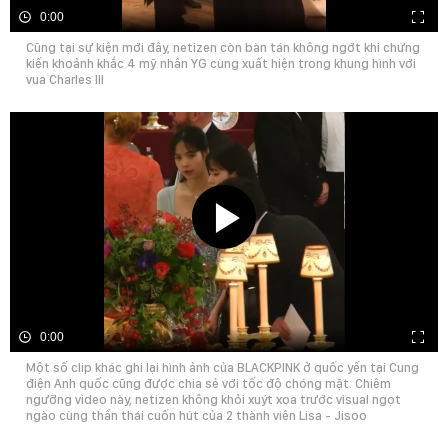
0:00
Cũng tại sự kiện mới đây, netizen còn bàn tán không ngớt khi chứng
kiến khoảnh khắc 4 mỹ nhân YG cùng xuất hiện trong khung hình với
vua Charles III
0:00
Một số clip khác ghi lại hình ảnh của BLACKPINK ở quốc yến tại Cung
điện Anh quốc cũng được chia sẻ với tốc độ chóng mặt. Chiêm
ngưỡng video này, netizen không khỏi xuýt xoa trước visual ngọt
ngào cùng thần thái cuốn hút của 2 thành viên Lisa - Jisoo