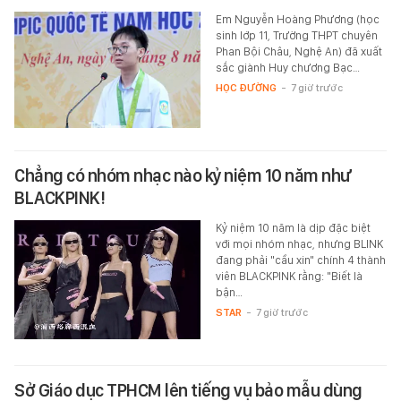
Em Nguyễn Hoàng Phương (học
sinh lớp 11, Trường THPT chuyên
Phan Bội Châu, Nghệ An) đã xuất
sắc giành Huy chương Bạc…
HỌC ĐƯỜNG
-
7 giờ trước
Chẳng có nhóm nhạc nào kỷ niệm 10 năm như
BLACKPINK!
Kỷ niệm 10 năm là dịp đặc biệt
với mọi nhóm nhạc, nhưng BLINK
đang phải "cầu xin" chính 4 thành
viên BLACKPINK rằng: "Biết là
bận…
STAR
-
7 giờ trước
Sở Giáo dục TPHCM lên tiếng vụ bảo mẫu dùng