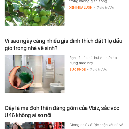
trong không gian sống.
XEM MUA LUÔN
-
7 giờ trước
Vì sao ngày càng nhiều gia đình thích đặt 1 lọ dầu
gió trong nhà vệ sinh?
Bạn sẽ tiếc hùi hụi vì chưa áp
dụng mẹo này.
SỨC KHỎE
-
7 giờ trước
Đây là mẹ đơn thân đáng gờm của Vbiz, sắc vóc
U46 không ai so nổi
Giọng ca 8x được nhận xét có vẻ