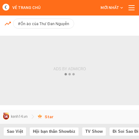
VỀ TRANG CHỦ
MỚI NHẤT
MỚI NHẤT
#Ồn ào của Thư Đan Nguyễn
Xem thêm
Star
Sao Việt
Hội bạn thân Showbiz
TV Show
Đi Soi Sao Đi