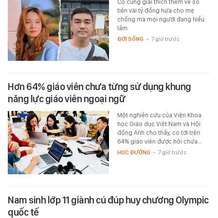
Cô cũng giải thích thêm về số
tiền vài tỷ đồng hứa cho mẹ
chồng mà mọi người đang hiểu
lầm.
ĐỜI SỐNG
-
7 giờ trước
Hơn 64% giáo viên chưa từng sử dụng khung
năng lực giáo viên ngoại ngữ
Một nghiên cứu của Viện Khoa
học Giáo dục Việt Nam và Hội
đồng Anh cho thấy, có tới trên
64% giáo viên được hỏi chưa…
HỌC ĐƯỜNG
-
7 giờ trước
Nam sinh lớp 11 giành cú đúp huy chương Olympic
quốc tế