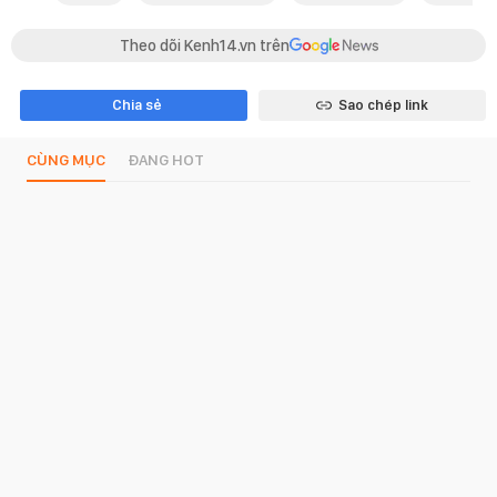
Theo dõi Kenh14.vn trên
Chia sẻ
Sao chép link
CÙNG MỤC
ĐANG HOT