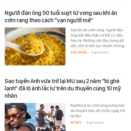
Người đàn ông 50 tuổi suýt tử vong sau khi ăn
cơm rang theo cách "vạn người mê"
Sau khi ăn cơm rang, người đàn
ông bắt đầu thấy cơ thể có dấu
hiệu lạ. Những cơn đau bụng dữ
dội, nôn ói liên tục nhanh chóng…
SỨC KHỎE
-
5 giờ trước
Sao tuyển Anh vừa trở lại MU sau 2 năm "bị ghẻ
lạnh" đã lộ ảnh lắc lư trên du thuyền cùng 10 mỹ
nhân
Rashford ăn chơi tưng bừng trên
du thuyền triệu đô trước ngày trở
lại MU.
SPORT
-
5 giờ trước