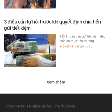
3 điều cần tự hỏi trước khi quyết định chia tiền
gửi tiết kiệm
Mỗi khoản tiền gửi tiết kiệm đều
cần có mục tiêu rõ ràng.
MONEY.14
-
5 giờ trước
Xem thêm
CHỊU TRÁCH NHIỆM QUẢN LÝ NỘI DUNG