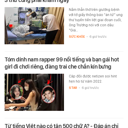
Nằm thẫn thờ trên giường bệnh
với tờ giấy thông báo "án tử" ung
thư tuyến tiền liệt giai đoạn cuối,
ông Trương nói với con dâu:
"Giá…
SỨC KHỎE
-
6 giờ trước
Tóm dính nam rapper 99 nổi tiếng và bạn gái hot
girl đi chơi riêng, đàng trai che chắn kín bưng
Căp đôi được netizen soi hint
hẹn hò từ năm 2022.
STAR
-
6 giờ trước
Từ tiếng Việt nào có tận 500 chữ A? - Đáp án chỉ