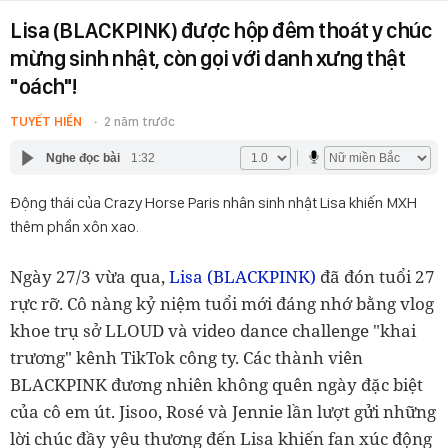
Lisa (BLACKPINK) được hộp đêm thoát y chúc
mừng sinh nhật, còn gọi với danh xưng thật
"oách"!
TUYẾT HIỀN
2 năm trước
Nghe đọc bài
1:32
Động thái của Crazy Horse Paris nhân sinh nhật Lisa khiến MXH
thêm phần xôn xao.
Ngày 27/3 vừa qua,
Lisa (BLACKPINK)
đã đón tuổi 27
rực rỡ. Cô nàng kỷ niệm tuổi mới đáng nhớ bằng vlog
khoe trụ sở LLOUD và video dance challenge "khai
trương" kênh TikTok công ty. Các thành viên
BLACKPINK đương nhiên không quên ngày đặc biệt
của cô em út. Jisoo, Rosé và Jennie lần lượt gửi những
lời chúc đầy yêu thương đến Lisa khiến fan xúc động