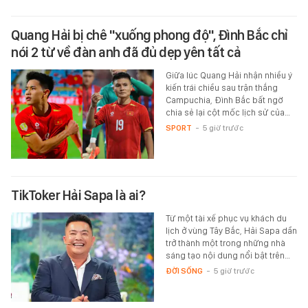
Quang Hải bị chê "xuống phong độ", Đình Bắc chỉ
nói 2 từ về đàn anh đã đủ dẹp yên tất cả
Giữa lúc Quang Hải nhận nhiều ý
kiến trái chiều sau trận thắng
Campuchia, Đình Bắc bất ngờ
chia sẻ lại cột mốc lịch sử của…
SPORT
-
5 giờ trước
TikToker Hải Sapa là ai?
Từ một tài xế phục vụ khách du
lịch ở vùng Tây Bắc, Hải Sapa dần
trở thành một trong những nhà
sáng tạo nội dung nổi bật trên…
ĐỜI SỐNG
-
5 giờ trước