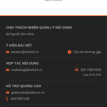
CHỊU TRÁCH NHIỆM QUẢN LÝ NỘI DUNG
Bà Nguyễn Bích Minh
Ý KIẾN BÀI VIẾT
bandoc@kenh14.vn
Câu hỏi thường gặp
HỢP TÁC NỘI DUNG
marketing@kenh14.vn
024 7309 5555
HỖ TRỢ QUẢNG CÁO
giaitrixahoi@admicro.vn
02473007108