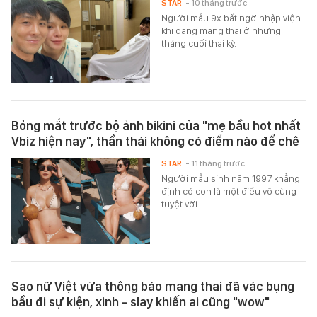
STAR
- 10 tháng trước
Người mẫu 9x bất ngờ nhập viện
khi đang mang thai ở những
tháng cuối thai kỳ.
Bỏng mắt trước bộ ảnh bikini của "mẹ bầu hot nhất
Vbiz hiện nay", thần thái không có điểm nào để chê
STAR
- 11 tháng trước
Người mẫu sinh năm 1997 khẳng
định có con là một điều vô cùng
tuyệt vời.
Sao nữ Việt vừa thông báo mang thai đã vác bụng
bầu đi sự kiện, xinh - slay khiến ai cũng "wow"