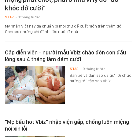
khóc dở cười"
STAR
- 3 tháng trước
Mỹ nhân Việt này đã chuẩn bị mọi thứ để xuất hiện trên thảm đỏ
Cannes nhưng chỉ đành tiếc nuối ở nhà.
Cặp diễn viên - người mẫu Vbiz chào đón con đầu
lòng sau 4 tháng làm đám cưới
STAR
- 9 tháng trước
Bạn bè và dàn sao đã gửi lời chúc
mừng tới cặp sao Vbiz.
"Mẹ bầu hot Vbiz" nhập viện gấp, chồng luôn miệng
nói xin lỗi