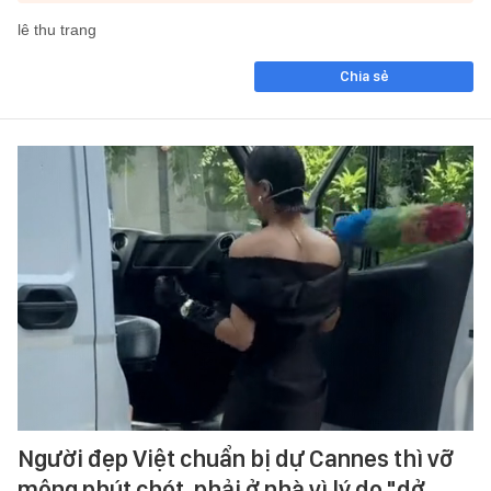
lê thu trang
Chia sẻ
Người đẹp Việt chuẩn bị dự Cannes thì vỡ
mộng phút chót, phải ở nhà vì lý do "dở