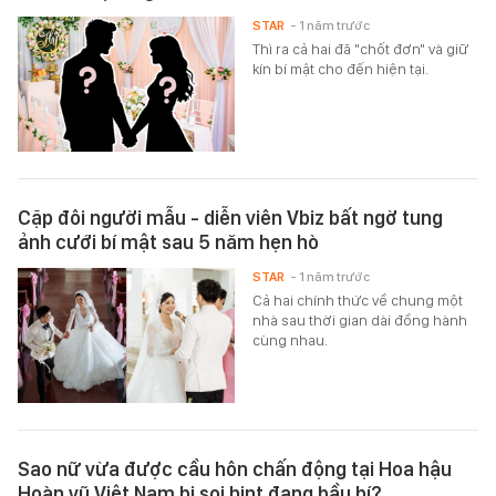
STAR
- 1 năm trước
Thì ra cả hai đã "chốt đơn" và giữ
kín bí mật cho đến hiện tại.
Cặp đôi người mẫu - diễn viên Vbiz bất ngờ tung
ảnh cưới bí mật sau 5 năm hẹn hò
STAR
- 1 năm trước
Cả hai chính thức về chung một
nhà sau thời gian dài đồng hành
cùng nhau.
Sao nữ vừa được cầu hôn chấn động tại Hoa hậu
Hoàn vũ Việt Nam bị soi hint đang bầu bí?