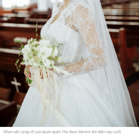
Nhan sắc rạng rỡ của Quán quân The New Mentor khi diện váy cưới