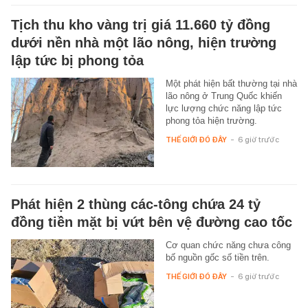
Tịch thu kho vàng trị giá 11.660 tỷ đồng
dưới nền nhà một lão nông, hiện trường
lập tức bị phong tỏa
Một phát hiện bất thường tại nhà
lão nông ở Trung Quốc khiến
lực lượng chức năng lập tức
phong tỏa hiện trường.
THẾ GIỚI ĐÓ ĐÂY
-
6 giờ trước
Phát hiện 2 thùng các-tông chứa 24 tỷ
đồng tiền mặt bị vứt bên vệ đường cao tốc
Cơ quan chức năng chưa công
bố nguồn gốc số tiền trên.
THẾ GIỚI ĐÓ ĐÂY
-
6 giờ trước