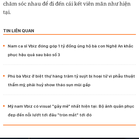
chăm sóc nhau để đi đến cái kết viên mãn như hiện
tại.
TIN LIÊN QUAN
Nam ca sĩ Vbiz đóng góp 1 tỷ đồng ủng hộ bà con Nghệ An khắc
phục hậu quả sau bão số 3
Phú bà Vbiz ở biệt thự hàng trăm tỷ suýt bị hoại tử vì phẫu thuật
thẩm mỹ, phải huỷ show tháo sụn mũi gấp
Mỹ nam Vbiz có visual "gây mê" nhất hiện tại: Bộ ảnh quân phục
đẹp đến nỗi lướt tới đâu "tròn mắt" tới đó