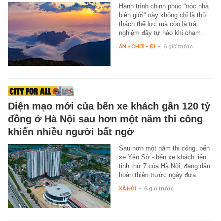
Hành trình chinh phục "nóc nhà
biên giới" này không chỉ là thử
thách thể lực mà còn là trải
nghiệm đầy tự hào khi chạm…
ĂN - CHƠI - ĐI
-
6 giờ trước
Diện mạo mới của bến xe khách gần 120 tỷ
đồng ở Hà Nội sau hơn một năm thi công
khiến nhiều người bất ngờ
Sau hơn một năm thi công, bến
xe Yên Sở - bến xe khách liên
tỉnh thứ 7 của Hà Nội, đang dần
hoàn thiện trước ngày đưa…
XÃ HỘI
-
6 giờ trước