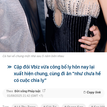
Cả hai về chung một nhà sau 5 năm bên nhau
Cặp đôi Vbiz vừa công bố ly hôn nay lại
xuất hiện chung, cùng đi ăn "như chưa hề
có cuộc chia ly"
Theo
Đời sống Pháp luật
Copy link
01/08/2025 21:42 (GMT +7)
Tags