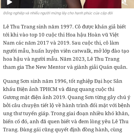
Đồng nghiệp và nhiều người mừng lây cho hạnh phúc của cặp đôi
Lê Thu Trang sinh năm 1997. Cô được khán giả biết
tới khi vào top 10 cuộc thi Hoa hậu Hoàn vũ Việt
Nam các năm 2017 và 2019. Sau cuộc thi, cô làm
người mẫu, huấn luyện viên catwalk, mở lớp đào tạo
hoa hậu và người mẫu. Năm 2023, Lê Thu Trang
tham gia The New Mentor và giành giải Quán quân.
Quang Sơn sinh năm 1996, tốt nghiệp Đại học Sân
khấu Điện ảnh TPHCM và đăng quang cuộc thi
Gương mặt điện ảnh 2019. Quang Sơn từng gây chú ý
bởi câu chuyện tiết lộ về hành trình đối mặt với bệnh
ung thư tuyến giáp. Trong giai đoạn nhiều khó khăn,
biến cố đó, anh đã quen biết và đem lòng yêu Lê Thu
Trang. Đàng gái cũng quyết định đồng hành, cùng