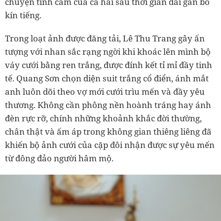
chuyện tình cảm của cả hai sau thời gian dài gắn bó
kín tiếng.
Trong loạt ảnh được đăng tải, Lê Thu Trang gây ấn
tượng với nhan sắc rạng ngời khi khoác lên mình bộ
váy cưới bằng ren trắng, được đính kết tỉ mỉ đầy tinh
tế. Quang Sơn chọn diện suit trắng cổ điển, ánh mắt
anh luôn dõi theo vợ mới cưới trìu mến và đầy yêu
thương. Không cần phông nền hoành tráng hay ánh
đèn rực rỡ, chính những khoảnh khắc đời thường,
chân thật và ấm áp trong không gian thiêng liêng đã
khiến bộ ảnh cưới của cặp đôi nhận được sự yêu mến
từ đông đảo người hâm mộ.