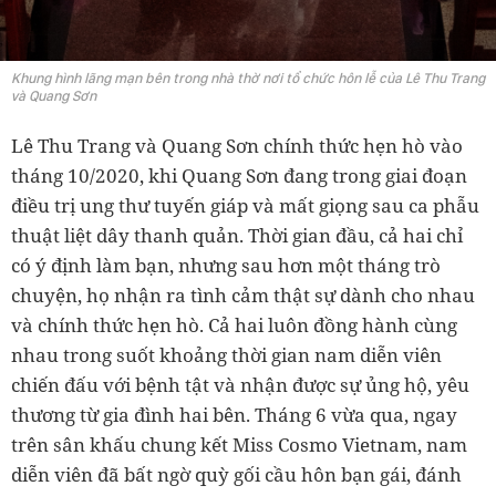
Khung hình lãng mạn bên trong nhà thờ nơi tổ chức hôn lễ của Lê Thu Trang
và Quang Sơn
Lê Thu Trang và Quang Sơn chính thức hẹn hò vào
tháng 10/2020, khi Quang Sơn đang trong giai đoạn
điều trị ung thư tuyến giáp và mất giọng sau ca phẫu
thuật liệt dây thanh quản. Thời gian đầu, cả hai chỉ
có ý định làm bạn, nhưng sau hơn một tháng trò
chuyện, họ nhận ra tình cảm thật sự dành cho nhau
và chính thức hẹn hò. Cả hai luôn đồng hành cùng
nhau trong suốt khoảng thời gian nam diễn viên
chiến đấu với bệnh tật và nhận được sự ủng hộ, yêu
thương từ gia đình hai bên. Tháng 6 vừa qua, ngay
trên sân khấu chung kết Miss Cosmo Vietnam, nam
diễn viên đã bất ngờ quỳ gối cầu hôn bạn gái, đánh