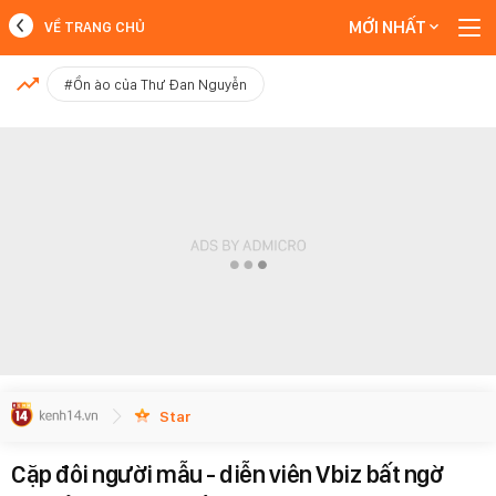
MỚI NHẤT
VỀ TRANG CHỦ
MỚI NHẤT
#Ồn ào của Thư Đan Nguyễn
Xem thêm
Star
Cặp đôi người mẫu - diễn viên Vbiz bất ngờ