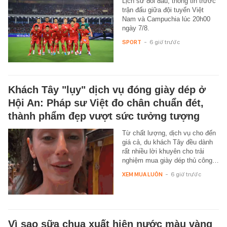
Lịch sử đối đầu, thông tin trước
trận đấu giữa đội tuyển Việt
Nam và Campuchia lúc 20h00
ngày 7/8.
SPORT
-
6 giờ trước
Khách Tây "lụy" dịch vụ đóng giày dép ở
Hội An: Pháp sư Việt đo chân chuẩn đét,
thành phẩm đẹp vượt sức tưởng tượng
Từ chất lượng, dịch vụ cho đến
giá cả, du khách Tây đều dành
rất nhiều lời khuyên cho trải
nghiệm mua giày dép thủ công…
XEM MUA LUÔN
-
6 giờ trước
Vì sao sữa chua xuất hiện nước màu vàng