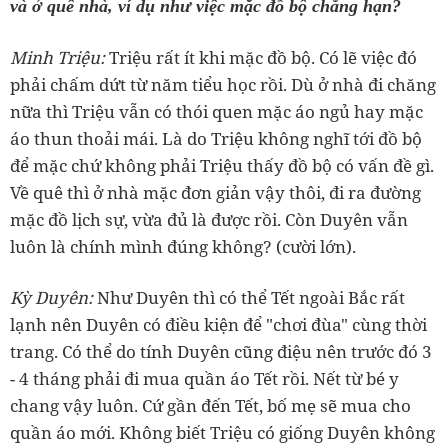
và ở quê nhà, ví dụ như việc mặc đồ bộ chẳng hạn?
‏Minh Triệu:
Triệu rất ít khi mặc đồ bộ. Có lẽ việc đó
phải chấm dứt từ năm tiểu học rồi. Dù ở nhà đi chăng
nữa thì Triệu vẫn có thói quen mặc áo ngủ hay mặc
áo thun thoải mái. Là do Triệu không nghĩ tới đồ bộ
để mặc chứ không phải Triệu thấy đồ bộ có vấn đề gì.
Về quê thì ở nhà mặc đơn giản vậy thôi, đi ra đường
mặc đồ lịch sự, vừa đủ là được rồi. Còn Duyên vẫn
‏Kỳ Duyên:
Như Duyên thì có thể Tết ngoài Bắc rất
lạnh nên Duyên có điều kiện để "chơi đùa" cùng thời
trang. Có thể do tính Duyên cũng điệu nên trước đó 3
- 4 tháng phải đi mua quần áo Tết rồi. Nết từ bé y
chang vậy luôn. Cứ gần đến Tết, bố mẹ sẽ mua cho
quần áo mới. Không biết Triệu có giống Duyên không