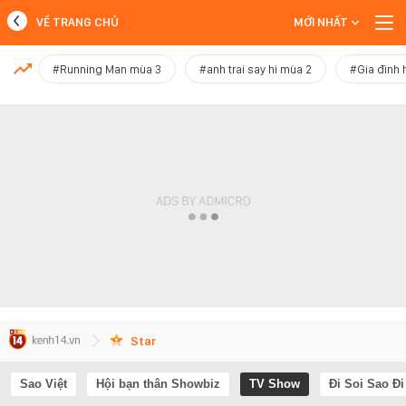
VỀ TRANG CHỦ
MỚI NHẤT
MỚI NHẤT
#Running Man mùa 3
#anh trai say hi mùa 2
#Gia đình 
Xem thêm
Star
Sao Việt
Hội bạn thân Showbiz
TV Show
Đi Soi Sao Đi