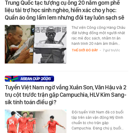
Trung Quốc tạc tượng cụ ông 20 năm gom phế
liệu tài trợ học sinh nghèo, hiến xác cho y học:
Quần áo ông lấm lem nhưng đôi tay luôn sạch sẽ
Thư viện Công cộng Hàng Châu
đặt tượng đồng một người nhặt
rác mê đọc sách, nhằm tri ân
hành trình 20 năm âm thầm…
THẾ GIỚI ĐÓ ĐÂY
-
7 giờ trước
Tuyển Việt Nam ngờ vắng Xuân Son, Văn Hậu và 2
trụ cột trước trận gặp Campuchia, HLV Kim Sang-
sik tính toán điều gì?
Đội tuyển Việt Nam đã có buổi
tập trên sân vận động Mỹ Đình
chuẩn bị cho trận gặp
Campuchia. Đáng chú ý, buổi…