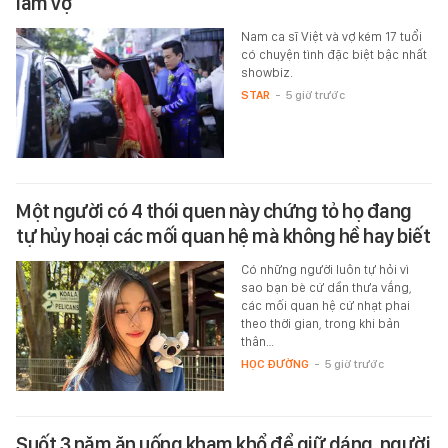
làm vợ
Nam ca sĩ Việt và vợ kém 17 tuổi
có chuyện tình đặc biệt bậc nhất
showbiz.
STAR
-
5 giờ trước
Một người có 4 thói quen này chứng tỏ họ đang
tự hủy hoại các mối quan hệ mà không hề hay biết
Có những người luôn tự hỏi vì
sao bạn bè cứ dần thưa vắng,
các mối quan hệ cứ nhạt phai
theo thời gian, trong khi bản
thân…
HỌC ĐƯỜNG
-
5 giờ trước
Suốt 3 năm ăn uống kham khổ để giữ dáng, người