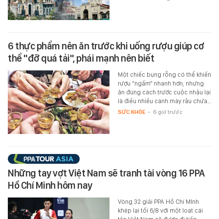
6 thực phẩm nên ăn trước khi uống rượu giúp cơ
thể "đỡ quá tải", phái mạnh nên biết
Một chiếc bụng rỗng có thể khiến
rượu "ngấm" nhanh hơn, nhưng
ăn đúng cách trước cuộc nhậu lại
là điều nhiều cánh mày râu chưa…
SỨC KHỎE
-
6 giờ trước
Những tay vợt Việt Nam sẽ tranh tài vòng 16 PPA
Hồ Chí Minh hôm nay
Vòng 32 giải PPA Hồ Chí MInh
khép lại tối 6/8 với một loạt cái