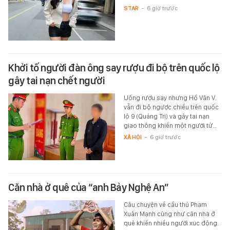
STAR
-
6 giờ trước
Khởi tố người đàn ông say rượu đi bộ trên quốc lộ
gây tai nạn chết người
Uống rượu say nhưng Hồ Văn V.
vẫn đi bộ ngược chiều trên quốc
lộ 9 (Quảng Trị) và gây tai nạn
giao thông khiến một người tử…
XÃ HỘI
-
6 giờ trước
Căn nhà ở quê của “anh Bảy Nghệ An”
Câu chuyện về cầu thủ Phạm
Xuân Mạnh cũng như căn nhà ở
quê khiến nhiều người xúc động.