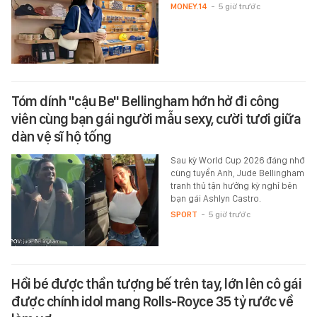
MONEY.14
-
5 giờ trước
Tóm dính "cậu Be" Bellingham hớn hở đi công
viên cùng bạn gái người mẫu sexy, cười tươi giữa
dàn vệ sĩ hộ tống
Sau kỳ World Cup 2026 đáng nhớ
cùng tuyển Anh, Jude Bellingham
tranh thủ tận hưởng kỳ nghỉ bên
bạn gái Ashlyn Castro.
SPORT
-
5 giờ trước
Hồi bé được thần tượng bế trên tay, lớn lên cô gái
được chính idol mang Rolls-Royce 35 tỷ rước về