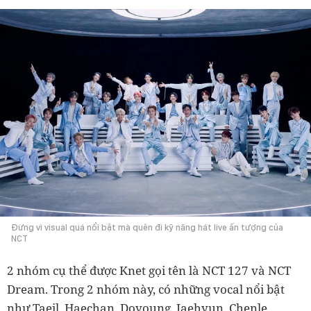
Đừng vì visual quá nổi bật mà quên đi kỹ năng hát live ấn tượng của
NCT
2 nhóm cụ thể được Knet gọi tên là NCT 127 và NCT
Dream. Trong 2 nhóm này, có những vocal nổi bật
như Taeil, Haechan, Doyoung, Jaehyun, Chenle,