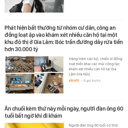
Phát hiện bất thường từ nhóm cư dân, công an
đồng loạt ập vào khám xét nhiều căn hộ tại một
khu đô thị ở Gia Lâm: Bóc trần đường dây rửa tiền
hơn 30.000 tỷ
Hàng trăm cán bộ, chiến sĩ đồng
loạt triển khai các mũi công tác
khám xét nhiều căn hộ tại Gia
Lâm (Hà Nội).
XÃ HỘI
-
6 giờ trước
Ăn chuối kèm thứ này mỗi ngày, người đàn ông 60
tuổi bất ngờ khi đi khám
Người đàn ông 60 tuổi có thói