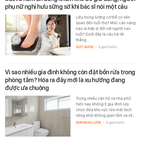
phụ nữ nghỉ hưu sững sờ khi bác sĩ nói một câu
Liệu trọng lượng cơ thể có liên
quan đến tuổi thọ? Mức cân nặng
nào là hợp lý đối với người cao
tuổi? Dưới đây là câu trả lời
thẳng…
SỨC KHỎE
-
5 giờ trước
Vì sao nhiều gia đình không còn đặt bồn rửa trong
phòng tắm? Hóa ra đây mới là xu hướng đang
được ưa chuộng
Trong nhiều căn hộ và nhà phố
hiện nay, không ít gia đình lựa
chọn đưa khu vực rửa mặt tách
riêng khỏi không gian tắm và vệ…
XEM MUA LUÔN
-
5 giờ trước