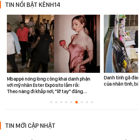
TIN NỔI BẬT KÊNH14
Danh tính gã đàn
Mbappé nóng lòng công khai danh phận
của nhân tình, b
với mỹ nhân Ester Expósito lắm rồi:
Theo nàng đi khắp nơi, "lỡ tay" đăng…
TIN MỚI CẬP NHẬT