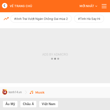
VỀ TRANG CHỦ
MỚI NHẤT
MỚI NHẤT
#Anh Trai Vượt Ngàn Chông Gai mùa 2
#Tinh Hà Say Hi
Xem thêm
Musik
Âu Mỹ
Châu Á
Việt Nam