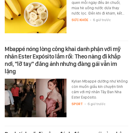
quen mỗi ngày đều ăn chuối,
mùa hè uống nước dừa thay
nước lọc. Đến khi đi khám, kết…
SỨC KHỎE
-
6 giờ trước
Mbappé nóng lòng công khai danh phận với mỹ
nhân Ester Expósito lắm rồi: Theo nàng đi khắp
nơi, "lỡ tay" đăng ảnh nhưng đàng gái vẫn im
lặng
Kylian Mbappé dường như không
còn muốn giấu kín chuyện tình
cảm với mỹ nhân Tây Ban Nha
Ester Expósito.
SPORT
-
6 giờ trước