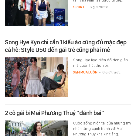
tên Việt Nam sẽ được đi tiếp.
SPORT
-
6 giờ trước
Song Hye Kyo chỉ cần 1 kiểu áo cũng đủ mặc đẹp
cả hè: Style U50 đến gái trẻ cũng phải mê
Song Hye Kyo diện đồ đơn giản
mà cuốn hút thôi rồi.
XEM MUA LUÔN
-
6 giờ trước
2 cô gái bị Mai Phương Thuý "đánh bại"
Cuộc sống hiện tại của những mỹ
nhân từng cạnh tranh với Mai
Phương Thuý khá kín tiếng.