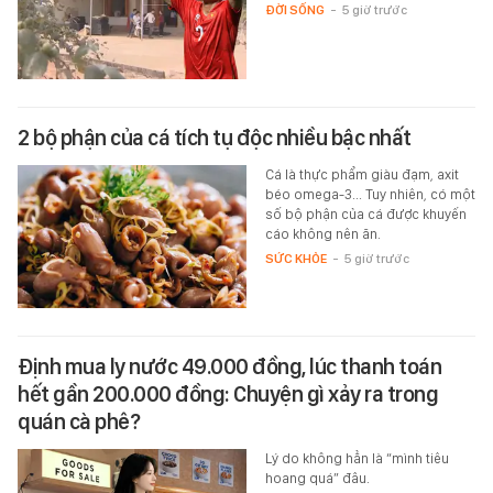
ĐỜI SỐNG
-
5 giờ trước
2 bộ phận của cá tích tụ độc nhiều bậc nhất
Cá là thực phẩm giàu đạm, axit
béo omega-3... Tuy nhiên, có một
số bộ phận của cá được khuyến
cáo không nên ăn.
SỨC KHỎE
-
5 giờ trước
Định mua ly nước 49.000 đồng, lúc thanh toán
hết gần 200.000 đồng: Chuyện gì xảy ra trong
quán cà phê?
Lý do không hẳn là “mình tiêu
hoang quá” đâu.