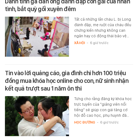
Danh tính gã đàn ông đánh đập con gái của nhân
tình, bắt quỳ gối xuyên đêm
Tất cả những lần cháu L. bị Long
đánh đập, mẹ ruột của cháu đều
chứng kiến nhưng không can
ngăn hay có động thái bảo vệ…
XÃ HỘI
-
6 giờ trước
Tin vào lời quảng cáo, gia đình chi hơn 100 triệu
đồng mua khóa học online cho con, nữ sinh nhận
kết quả trượt sau 1 năm ôn thi
Từng cho rằng đăng ký khóa học
trực tuyến của "giảng viên nổi
tiếng" sẽ giúp con gái tăng cơ
hội đỗ cao học, phụ huynh đã…
HỌC ĐƯỜNG
-
6 giờ trước