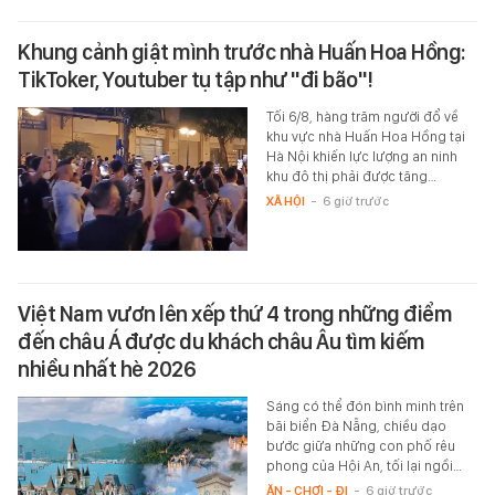
Khung cảnh giật mình trước nhà Huấn Hoa Hồng:
TikToker, Youtuber tụ tập như "đi bão"!
Tối 6/8, hàng trăm người đổ về
khu vực nhà Huấn Hoa Hồng tại
Hà Nội khiến lực lượng an ninh
khu đô thị phải được tăng…
XÃ HỘI
-
6 giờ trước
Việt Nam vươn lên xếp thứ 4 trong những điểm
đến châu Á được du khách châu Âu tìm kiếm
nhiều nhất hè 2026
Sáng có thể đón bình minh trên
bãi biển Đà Nẵng, chiều dạo
bước giữa những con phố rêu
phong của Hội An, tối lại ngồi…
ĂN - CHƠI - ĐI
-
6 giờ trước