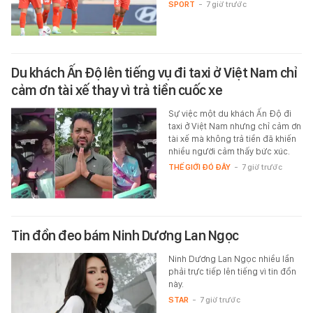
SPORT
-
7 giờ trước
Du khách Ấn Độ lên tiếng vụ đi taxi ở Việt Nam chỉ
cảm ơn tài xế thay vì trả tiền cuốc xe
Sự việc một du khách Ấn Độ đi
taxi ở Việt Nam nhưng chỉ cảm ơn
tài xế mà không trả tiền đã khiến
nhiều người cảm thấy bức xúc.
THẾ GIỚI ĐÓ ĐÂY
-
7 giờ trước
Tin đồn đeo bám Ninh Dương Lan Ngọc
Ninh Dương Lan Ngọc nhiều lần
phải trực tiếp lên tiếng vì tin đồn
này.
STAR
-
7 giờ trước