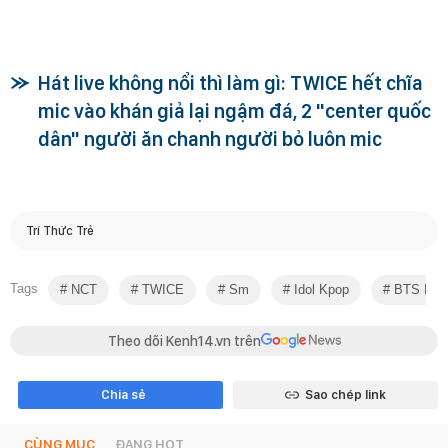
Hát live không nổi thì làm gì: TWICE hết chĩa
mic vào khán giả lại ngậm đá, 2 "center quốc
dân" người ăn chanh người bỏ luôn mic
Trí Thức Trẻ
Tags
NCT
TWICE
Sm
Idol Kpop
BTS Hát 
Theo dõi Kenh14.vn trên
Chia sẻ
Sao chép link
CÙNG MỤC
ĐANG HOT